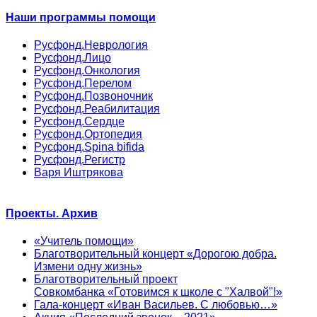
Наши программы помощи
Русфонд.Неврология
Русфонд.Лицо
Русфонд.Онкология
Русфонд.Перелом
Русфонд.Позвоночник
Русфонд.Реабилитация
Русфонд.Сердце
Русфонд.Ортопедия
Русфонд.Spina bifida
Русфонд.Регистр
Варя Иштрякова
Проекты. Архив
«Учитель помощи»
Благотворительный концерт «Дорогою добра.
Измени одну жизнь»
Благотворительный проект
Совкомбанка «Готовимся к школе с "Халвой"!»
Гала-концерт «Иван Васильев. С любовью…»