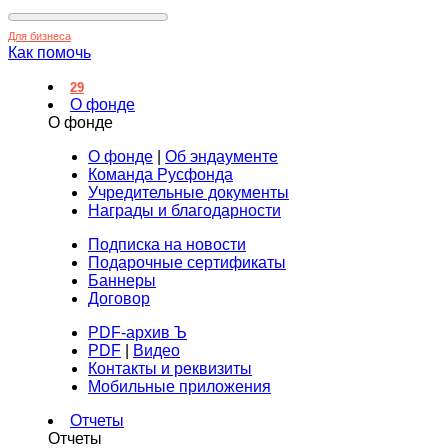
Для бизнеса
Как помочь
29
О фонде
О фонде
О фонде
|
Об эндаументе
Команда Русфонда
Учредительные документы
Награды и благодарности
Подписка на новости
Подарочные сертификаты
Баннеры
Договор
PDF-архив Ъ
PDF
|
Видео
Контакты и реквизиты
Мобильные приложения
Отчеты
Отчеты