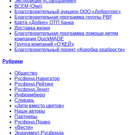
Экспедиция «Совпадение»
ВСЕМ (Qiwi)
Благотворительный аукцион ООО «Доброторг»
Благотворительная программа группы PBF
Карта «Добро» ОТП банка
Доставка жизни
Благотворительная программа помощи детям
компании QuickMADE
Группа компаний «О’КЕЙ»
Благотворительный проект «Коробка храбрости»
Рубрики
Общество
Русфонд.Навигатор
Русфонд.Рейтинг
Русфонд.Зенит
Информбюро
Словарь
«Дети вместо цветов»
Наши авторы
Партнеры
Русфонд.Право
«Вести»
Эндаумент Русфонда