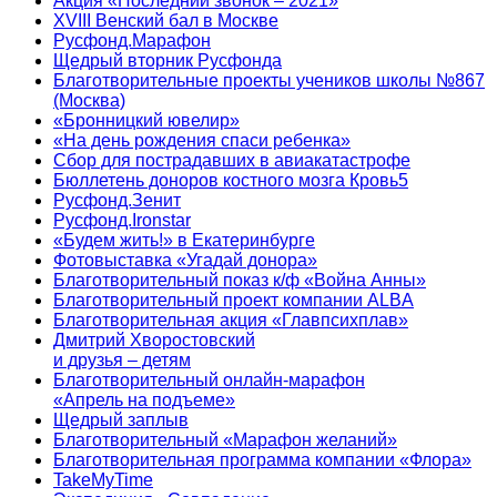
Акция «Последний звонок – 2021»
XVIII Венский бал в Москве
Русфонд.Марафон
Щедрый вторник Русфонда
Благотворительные проекты учеников школы №867
(Москва)
«Бронницкий ювелир»
«На день рождения спаси ребенка»
Сбор для пострадавших в авиакатастрофе
Бюллетень доноров костного мозга Кровь5
Русфонд.Зенит
Русфонд.Ironstar
«Будем жить!» в Екатеринбурге
Фотовыставка «Угадай донора»
Благотворительный показ к/ф «Война Анны»
Благотворительный проект компании ALBA
Благотворительная акция «Главпсихплав»
Дмитрий Хворостовский
и друзья – детям
Благотворительный онлайн‑марафон
«Апрель на подъеме»
Щедрый заплыв
Благотворительный «Марафон желаний»
Благотворительная программа компании «Флора»
TakeMyTime