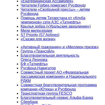
«Екатерининская Ассамблея»
Читатели Forbes помогают Русфонду
Читатели «Свободной прессы» – детям
Русфонда
Помощь детям Татарстана от «Клуба
чемпионов» сети АЗС «Татнефть»
Крылья добра («Уральские авиалинии»)
Мили милосердия
S7 Priority (S7 Airlines)
«Сказки для жизни»
«Активный гражданин» и «Миллион призов»
Группа «Трансойл»
Благотворительная деятельность
Олега Леонова
БФ «Татнефть»
Русфонд.Навигатор
Совместный проект АО «Федеральная
пассажирская компания» и Национального
РДКМ
Совместная благотворительная программа
компании «Ютека» и Русфонда
Транспортная группа FESCO
Благотворительный сервис Альфа-Банка
Сбербанк