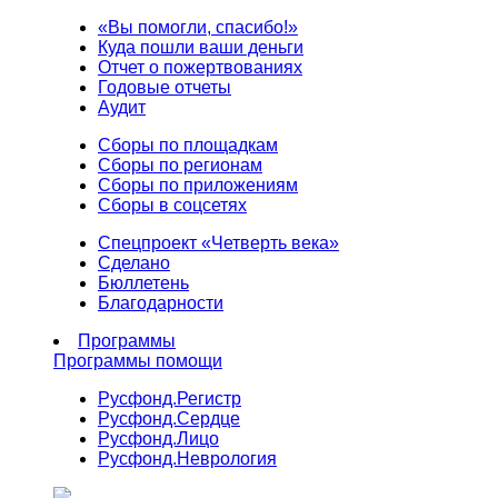
«Вы помогли, спасибо!»
Куда пошли ваши деньги
Отчет о пожертвованиях
Годовые отчеты
Аудит
Сборы по площадкам
Сборы по регионам
Сборы по приложениям
Сборы в соцсетях
Спецпроект «Четверть века»
Сделано
Бюллетень
Благодарности
Программы
Программы помощи
Русфонд.
Регистр
Русфонд.
Сердце
Русфонд.
Лицо
Русфонд.
Неврология