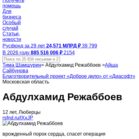
Получить
помощь
Для
бизнеса
Особый
случай
Статьи,
новости
Русфонд за 29 лет
24,571 МЛРД ₽
39 799
В 2026 году
885 516 006 ₽
2154
Тима Шамшурин
<
Абдулхамид Режаббоев
>
Айша
Сайбунова
Благотворительный проект «Доброе дело» от «Диасофт»
Московская область
Абдулхамид Режаббоев
12 лет, Люберцы
rsfnd.ru/IXxJP
врожденный порок сердца, спасет операция