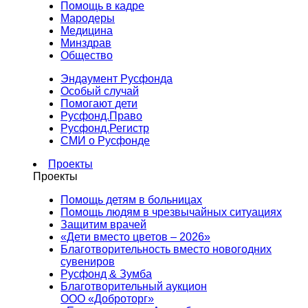
Помощь в кадре
Мародеры
Медицина
Минздрав
Общество
Эндаумент Русфонда
Особый случай
Помогают дети
Русфонд.Право
Русфонд.Регистр
СМИ о Русфонде
Проекты
Проекты
Помощь детям в больницах
Помощь людям в чрезвычайных ситуациях
Защитим врачей
«Дети вместо цветов – 2026»
Благотворительность вместо новогодних
сувениров
Русфонд & Зумба
Благотворительный аукцион
ООО «Доброторг»