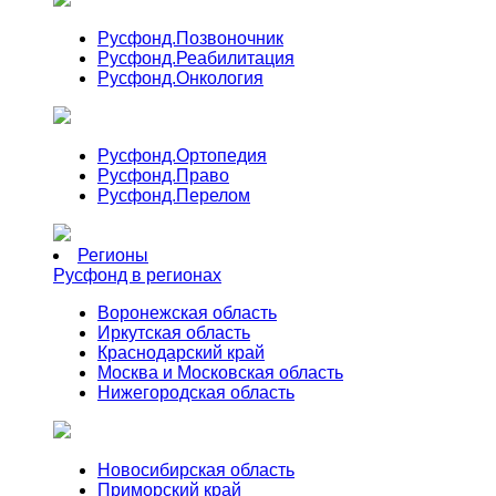
Русфонд.
Позвоночник
Русфонд.
Реабилитация
Русфонд.
Онкология
Русфонд.
Ортопедия
Русфонд.
Право
Русфонд.
Перелом
Регионы
Русфонд в регионах
Воронежская область
Иркутская область
Краснодарский край
Москва и Московская область
Нижегородская область
Новосибирская область
Приморский край