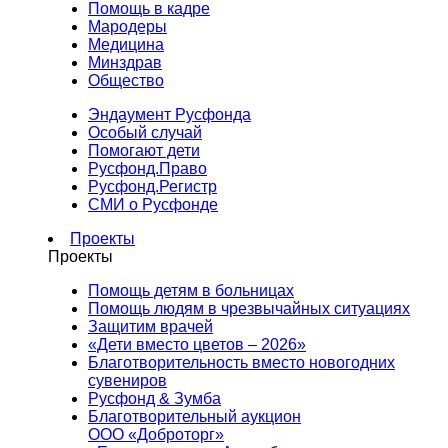
Помощь в кадре
Мародеры
Медицина
Минздрав
Общество
Эндаумент Русфонда
Особый случай
Помогают дети
Русфонд.Право
Русфонд.Регистр
СМИ о Русфонде
Проекты
Проекты
Помощь детям в больницах
Помощь людям в чрезвычайных ситуациях
Защитим врачей
«Дети вместо цветов – 2026»
Благотворительность вместо новогодних
сувениров
Русфонд & Зумба
Благотворительный аукцион
ООО «Доброторг»