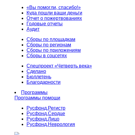
«Вы помогли, спасибо!»
Куда пошли ваши деньги
Отчет о пожертвованиях
Годовые отчеты
Аудит
Сборы по площадкам
Сборы по регионам
Сборы по приложениям
Сборы в соцсетях
Спецпроект «Четверть века»
Сделано
Бюллетень
Благодарности
Программы
Программы помощи
Русфонд.
Регистр
Русфонд.
Сердце
Русфонд.
Лицо
Русфонд.
Неврология