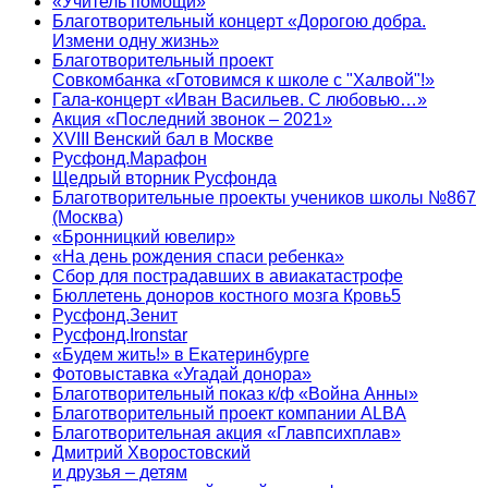
«Учитель помощи»
Благотворительный концерт «Дорогою добра.
Измени одну жизнь»
Благотворительный проект
Совкомбанка «Готовимся к школе с "Халвой"!»
Гала-концерт «Иван Васильев. С любовью…»
Акция «Последний звонок – 2021»
XVIII Венский бал в Москве
Русфонд.Марафон
Щедрый вторник Русфонда
Благотворительные проекты учеников школы №867
(Москва)
«Бронницкий ювелир»
«На день рождения спаси ребенка»
Сбор для пострадавших в авиакатастрофе
Бюллетень доноров костного мозга Кровь5
Русфонд.Зенит
Русфонд.Ironstar
«Будем жить!» в Екатеринбурге
Фотовыставка «Угадай донора»
Благотворительный показ к/ф «Война Анны»
Благотворительный проект компании ALBA
Благотворительная акция «Главпсихплав»
Дмитрий Хворостовский
и друзья – детям