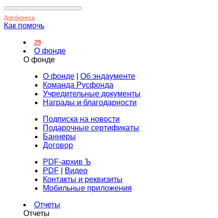
Для бизнеса
Как помочь
29
О фонде
О фонде
О фонде
|
Об эндаументе
Команда Русфонда
Учредительные документы
Награды и благодарности
Подписка на новости
Подарочные сертификаты
Баннеры
Договор
PDF-архив Ъ
PDF
|
Видео
Контакты и реквизиты
Мобильные приложения
Отчеты
Отчеты