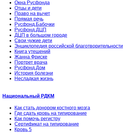
Окна Русфонда
Отцы и дети
Право на вычет
Прямая речь
Русфонд.Бабочки
Русфонд.ДЦП
ДЦП в большом городе
Свои чужие дети
Энциклопедия российской благотворительности
Книга утешений
Жанна Фриске
Портрет врача
Русфонд.Дом
История болезни
Несладкая жизнь
Национальный РДКМ
Как стать донором костного мозга
Где сдать кровь на типирование
Как помочь регистру
Сертификат на типирование
Кровь 5