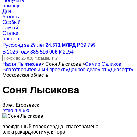
Получить
помощь
Для
бизнеса
Особый
случай
Статьи,
новости
Русфонд за 29 лет
24,571 МЛРД ₽
39 799
В 2026 году
885 516 006 ₽
2154
Настя Пыжикова
<
Соня Лысикова
>
Самир Салихов
Благотворительный проект «Доброе дело» от «Диасофт»
Московская область
Соня Лысикова
8 лет, Егорьевск
rsfnd.ru/u6kC1
врожденный порок сердца, спасет замена
электрокардиостимулятора