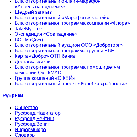
Благотворительный онлайн‑марафон
«Апрель на подъеме»
Щедрый заплыв
Благотворительный «Марафон желаний»
Благотворительная программа компании «Флора»
TakeMyTime
Экспедиция «Совпадение»
ВСЕМ (Qiwi)
Благотворительный аукцион ООО «Доброторг»
Благотворительная программа группы PBF
Карта «Добро» ОТП банка
Доставка жизни
Благотворительная программа помощи детям
компании QuickMADE
Группа компаний «О’КЕЙ»
Благотворительный проект «Коробка храбрости»
Рубрики
Общество
Русфонд.Навигатор
Русфонд.Рейтинг
Русфонд.Зенит
Информбюро
Словарь