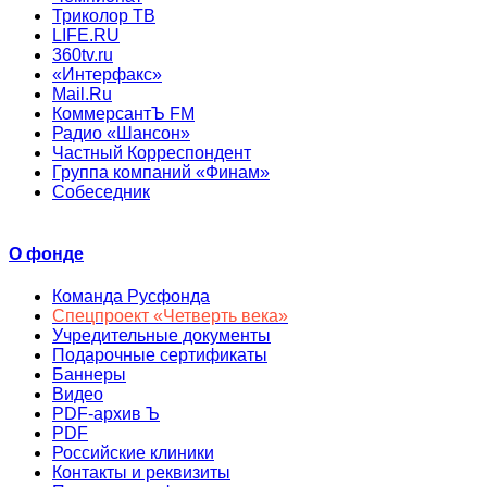
Триколор ТВ
LIFE.RU
360tv.ru
«Интерфакс»
Mail.Ru
КоммерсантЪ FM
Радио «Шансон»
Частный Корреспондент
Группа компаний «Финам»
Собеседник
О фонде
Команда Русфонда
Спецпроект «Четверть века»
Учредительные документы
Подарочные сертификаты
Баннеры
Видео
PDF-архив Ъ
PDF
Российские клиники
Контакты и реквизиты