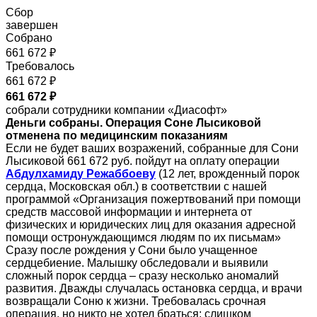
Сбор
завершен
Собрано
661 672 ₽
Требовалось
661 672 ₽
661 672 ₽
собрали сотрудники компании «Диасофт»
Деньги собраны. Операция Соне Лысиковой
отменена по медицинским показаниям
Если не будет ваших возражений, собранные для Сони
Лысиковой 661 672 руб. пойдут на оплату операции
Абдулхамиду Режаббоеву
(12 лет, врожденный порок
сердца, Московская обл.) в соответствии с нашей
программой «Организация пожертвований при помощи
средств массовой информации и интернета от
физических и юридических лиц для оказания адресной
помощи остронуждающимся людям по их письмам»
Сразу после рождения у Сони было учащенное
сердцебиение. Малышку обследовали и выявили
сложный порок сердца – сразу несколько аномалий
развития. Дважды случалась остановка сердца, и врачи
возвращали Соню к жизни. Требовалась срочная
операция, но никто не хотел браться: слишком