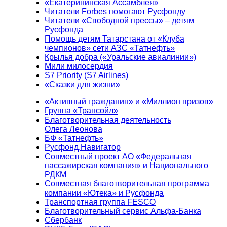
«Екатерининская Ассамблея»
Читатели Forbes помогают Русфонду
Читатели «Свободной прессы» – детям
Русфонда
Помощь детям Татарстана от «Клуба
чемпионов» сети АЗС «Татнефть»
Крылья добра («Уральские авиалинии»)
Мили милосердия
S7 Priority (S7 Airlines)
«Сказки для жизни»
«Активный гражданин» и «Миллион призов»
Группа «Трансойл»
Благотворительная деятельность
Олега Леонова
БФ «Татнефть»
Русфонд.Навигатор
Совместный проект АО «Федеральная
пассажирская компания» и Национального
РДКМ
Совместная благотворительная программа
компании «Ютека» и Русфонда
Транспортная группа FESCO
Благотворительный сервис Альфа-Банка
Сбербанк