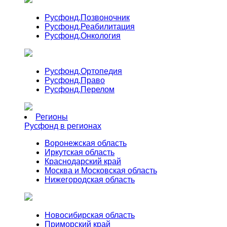
Русфонд.
Позвоночник
Русфонд.
Реабилитация
Русфонд.
Онкология
Русфонд.
Ортопедия
Русфонд.
Право
Русфонд.
Перелом
Регионы
Русфонд в регионах
Воронежская область
Иркутская область
Краснодарский край
Москва и Московская область
Нижегородская область
Новосибирская область
Приморский край