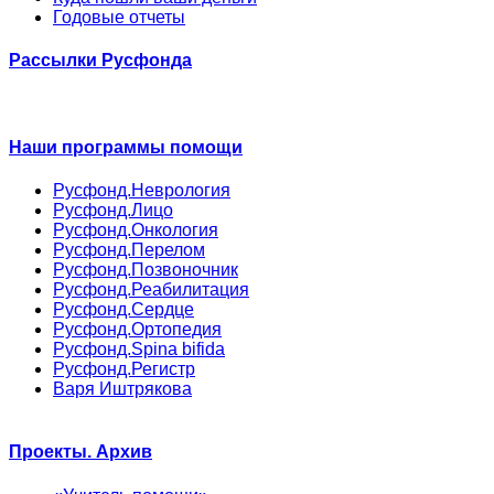
Годовые отчеты
Рассылки Русфонда
Наши программы помощи
Русфонд.Неврология
Русфонд.Лицо
Русфонд.Онкология
Русфонд.Перелом
Русфонд.Позвоночник
Русфонд.Реабилитация
Русфонд.Сердце
Русфонд.Ортопедия
Русфонд.Spina bifida
Русфонд.Регистр
Варя Иштрякова
Проекты. Архив