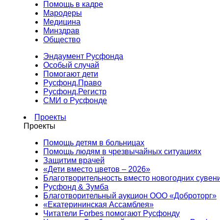
Помощь в кадре
Мародеры
Медицина
Минздрав
Общество
Эндаумент Русфонда
Особый случай
Помогают дети
Русфонд.Право
Русфонд.Регистр
СМИ о Русфонде
Проекты
Проекты
Помощь детям в больницах
Помощь людям в чрезвычайных ситуациях
Защитим врачей
«Дети вместо цветов – 2026»
Благотворительность вместо новогодних сувен
Русфонд & Зумба
Благотворительный аукцион ООО «Доброторг»
«Екатерининская Ассамблея»
Читатели Forbes помогают Русфонду