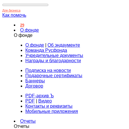
Для бизнеса
Как помочь
29
О фонде
О фонде
О фонде
|
Об эндаументе
Команда Русфонда
Учредительные документы
Награды и благодарности
Подписка на новости
Подарочные сертификаты
Баннеры
Договор
PDF-архив Ъ
PDF
|
Видео
Контакты и реквизиты
Мобильные приложения
Отчеты
Отчеты