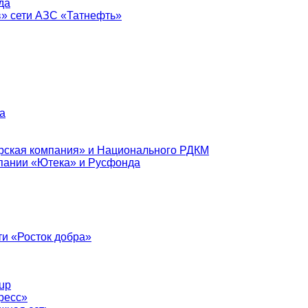
да
в» сети АЗС «Татнефть»
а
рская компания» и Национального РДКМ
пании «Ютека» и Русфонда
и «Росток добра»
up
ресс»