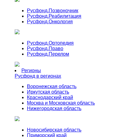
Русфонд.
Позвоночник
Русфонд.
Реабилитация
Русфонд.
Онкология
Русфонд.
Ортопедия
Русфонд.
Право
Русфонд.
Перелом
Регионы
Русфонд в регионах
Воронежская область
Иркутская область
Краснодарский край
Москва и Московская область
Нижегородская область
Новосибирская область
Приморский край