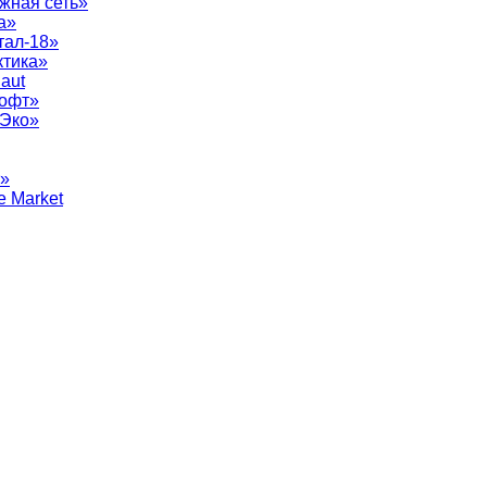
жная сеть»
а»
тал-18»
ктика»
aut
софт»
рЭко»
т»
e Market