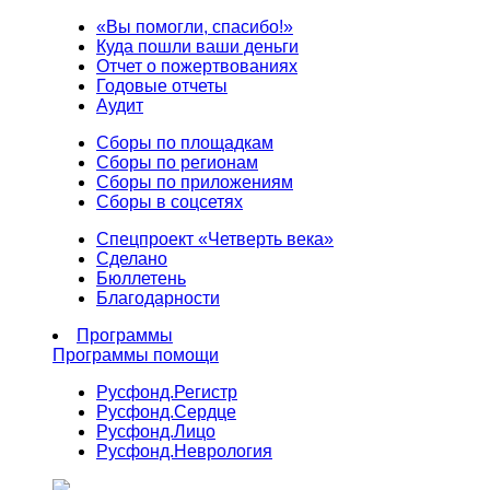
«Вы помогли, спасибо!»
Куда пошли ваши деньги
Отчет о пожертвованиях
Годовые отчеты
Аудит
Сборы по площадкам
Сборы по регионам
Сборы по приложениям
Сборы в соцсетях
Спецпроект «Четверть века»
Сделано
Бюллетень
Благодарности
Программы
Программы помощи
Русфонд.
Регистр
Русфонд.
Сердце
Русфонд.
Лицо
Русфонд.
Неврология