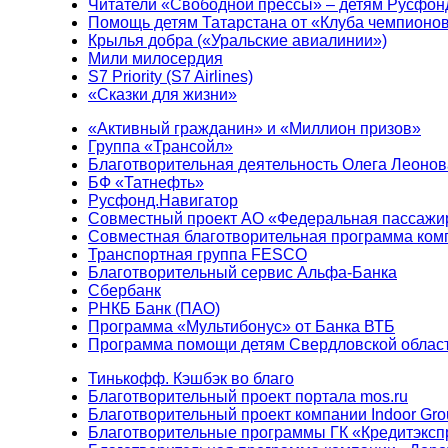
Читатели «Свободной прессы» – детям Русфон
Помощь детям Татарстана от «Клуба чемпионо
Крылья добра («Уральские авиалинии»)
Мили милосердия
S7 Priority (S7 Airlines)
«Сказки для жизни»
«Активный гражданин» и «Миллион призов»
Группа «Трансойл»
Благотворительная деятельность Олега Леонов
БФ «Татнефть»
Русфонд.Навигатор
Совместный проект АО «Федеральная пассажи
Совместная благотворительная программа ком
Транспортная группа FESCO
Благотворительный сервис Альфа-Банка
Сбербанк
РНКБ Банк (ПАО)
Программа «Мультибонус» от Банка ВТБ
Программа помощи детям Свердловской област
Тинькофф. Кэшбэк во благо
Благотворительный проект портала mos.ru
Благотворительный проект компании Indoor Gro
Благотворительные программы ГК «Кредитэксп