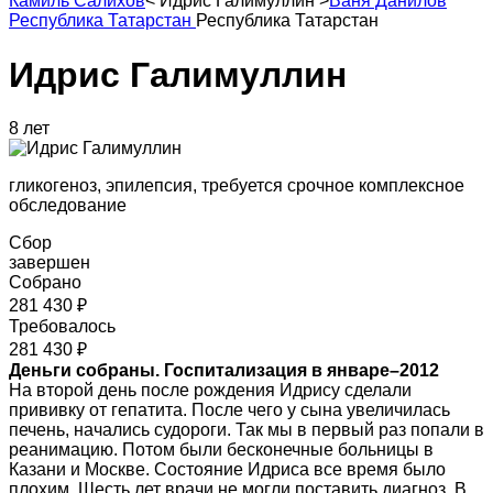
Камиль Салихов
<
Идрис Галимуллин
>
Ваня Данилов
Республика Татарстан
Республика Татарстан
Идрис Галимуллин
8 лет
гликогеноз, эпилепсия, требуется срочное комплексное
обследование
Сбор
завершен
Собрано
281 430 ₽
Требовалось
281 430 ₽
Деньги собраны. Госпитализация в январе–2012
На второй день после рождения Идрису сделали
прививку от гепатита. После чего у сына увеличилась
печень, начались судороги. Так мы в первый раз попали в
реанимацию. Потом были бесконечные больницы в
Казани и Москве. Состояние Идриса все время было
плохим. Шесть лет врачи не могли поставить диагноз. В