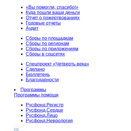
«Вы помогли, спасибо!»
Куда пошли ваши деньги
Отчет о пожертвованиях
Годовые отчеты
Аудит
Сборы по площадкам
Сборы по регионам
Сборы по приложениям
Сборы в соцсетях
Спецпроект «Четверть века»
Сделано
Бюллетень
Благодарности
Программы
Программы помощи
Русфонд.
Регистр
Русфонд.
Сердце
Русфонд.
Лицо
Русфонд.
Неврология