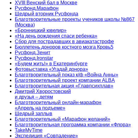
XVIII Венский бал в Москве
Русфонд.Марафон
Щедрый вторник Русфонда
Благотворительные проекты учеников школы №867
(Москва)
«Бронницкий ювелир»
«На день рождения спаси ребенка»
Сбор для пострадавших в авиакатастрофе
Бюллетень доноров костного мозга Кровь5
Русфонд.Зенит
Русфонд.Ironstar
«Будем жить!» в Екатеринбурге
Фотовыставка «Угадай донора»
Благотворительный показ к/ф «Война Анны»
Благотворительный проект компании ALBA
Благотворительная акция «Главпсихплав»
Дмитрий Хворостовский
и друзья – детям
Благотворительный онлайн‑марафон
«Апрель на подъеме»
Щедрый заплыв
Благотворительный «Марафон желаний»
Благотворительная программа компании «Флора»
TakeMyTime
Экспедиция «Совпадение»