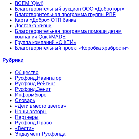
ВСЕМ (Qiwi)
Благотворительный аукцион ООО «Доброторг»
Благотворительная программа группы PBF
Карта «Добро» ОТП банка
Доставка жизни
Благотворительная программа помощи детям
компании QuickMADE
Группа компаний «О’КЕЙ»
Благотворительный проект «Коробка храбрости»
Рубрики
Общество
Русфонд.Навигатор
Русфонд.Рейтинг
Русфонд.Зенит
Информбюро
Словарь
«Дети вместо цветов»
Наши авторы
Партнеры
Русфонд.Право
«Вести»
Эндаумент Русфонда