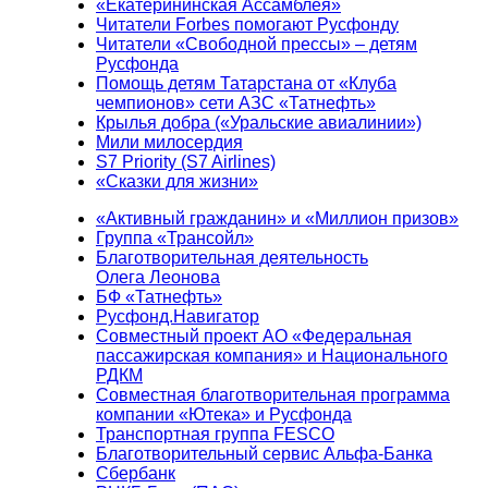
«Екатерининская Ассамблея»
Читатели Forbes помогают Русфонду
Читатели «Свободной прессы» – детям
Русфонда
Помощь детям Татарстана от «Клуба
чемпионов» сети АЗС «Татнефть»
Крылья добра («Уральские авиалинии»)
Мили милосердия
S7 Priority (S7 Airlines)
«Сказки для жизни»
«Активный гражданин» и «Миллион призов»
Группа «Трансойл»
Благотворительная деятельность
Олега Леонова
БФ «Татнефть»
Русфонд.Навигатор
Совместный проект АО «Федеральная
пассажирская компания» и Национального
РДКМ
Совместная благотворительная программа
компании «Ютека» и Русфонда
Транспортная группа FESCO
Благотворительный сервис Альфа-Банка
Сбербанк