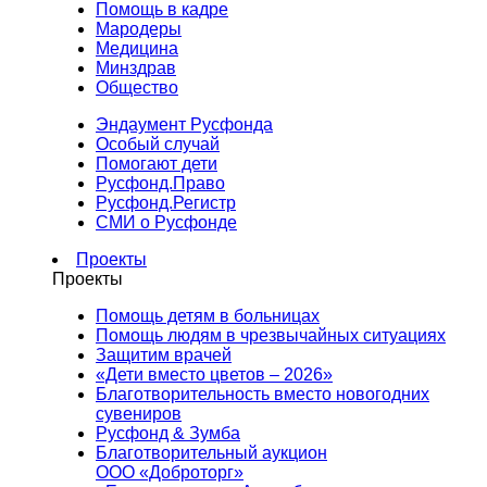
Помощь в кадре
Мародеры
Медицина
Минздрав
Общество
Эндаумент Русфонда
Особый случай
Помогают дети
Русфонд.Право
Русфонд.Регистр
СМИ о Русфонде
Проекты
Проекты
Помощь детям в больницах
Помощь людям в чрезвычайных ситуациях
Защитим врачей
«Дети вместо цветов – 2026»
Благотворительность вместо новогодних
сувениров
Русфонд & Зумба
Благотворительный аукцион
ООО «Доброторг»