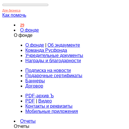
Для бизнеса
Как помочь
29
О фонде
О фонде
О фонде
|
Об эндаументе
Команда Русфонда
Учредительные документы
Награды и благодарности
Подписка на новости
Подарочные сертификаты
Баннеры
Договор
PDF-архив Ъ
PDF
|
Видео
Контакты и реквизиты
Мобильные приложения
Отчеты
Отчеты