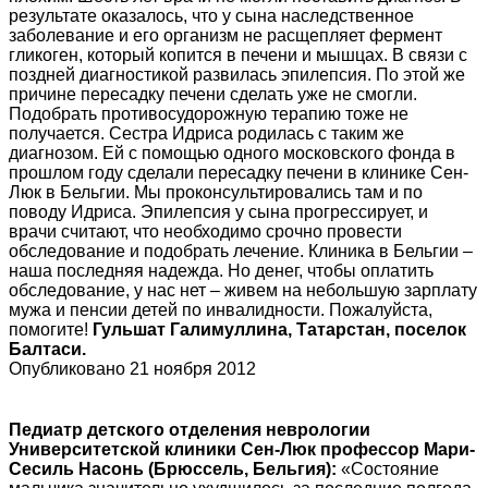
результате оказалось, что у сына наследственное
заболевание и его организм не расщепляет фермент
гликоген, который копится в печени и мышцах. В связи с
поздней диагностикой развилась эпилепсия. По этой же
причине пересадку печени сделать уже не смогли.
Подобрать противосудорожную терапию тоже не
получается. Сестра Идриса родилась с таким же
диагнозом. Ей с помощью одного московского фонда в
прошлом году сделали пересадку печени в клинике Сен-
Люк в Бельгии. Мы проконсультировались там и по
поводу Идриса. Эпилепсия у сына прогрессирует, и
врачи считают, что необходимо срочно провести
обследование и подобрать лечение. Клиника в Бельгии –
наша последняя надежда. Но денег, чтобы оплатить
обследование, у нас нет – живем на небольшую зарплату
мужа и пенсии детей по инвалидности. Пожалуйста,
помогите!
Гульшат Галимуллина, Татарстан, поселок
Балтаси.
Опубликовано 21 ноября 2012
Педиатр детского отделения неврологии
Университетской клиники Сен-Люк профессор Мари-
Сесиль Насонь (Брюссель, Бельгия):
«Состояние