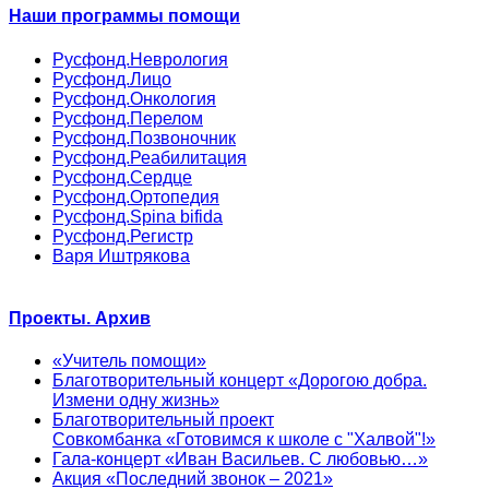
Наши программы помощи
Русфонд.Неврология
Русфонд.Лицо
Русфонд.Онкология
Русфонд.Перелом
Русфонд.Позвоночник
Русфонд.Реабилитация
Русфонд.Сердце
Русфонд.Ортопедия
Русфонд.Spina bifida
Русфонд.Регистр
Варя Иштрякова
Проекты. Архив
«Учитель помощи»
Благотворительный концерт «Дорогою добра.
Измени одну жизнь»
Благотворительный проект
Совкомбанка «Готовимся к школе с "Халвой"!»
Гала-концерт «Иван Васильев. С любовью…»
Акция «Последний звонок – 2021»