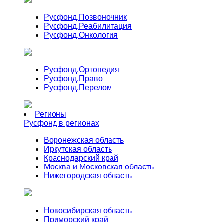
Русфонд.
Позвоночник
Русфонд.
Реабилитация
Русфонд.
Онкология
Русфонд.
Ортопедия
Русфонд.
Право
Русфонд.
Перелом
Регионы
Русфонд в регионах
Воронежская область
Иркутская область
Краснодарский край
Москва и Московская область
Нижегородская область
Новосибирская область
Приморский край