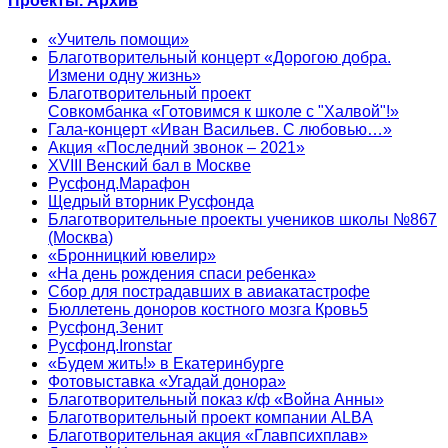
Проекты. Архив
«Учитель помощи»
Благотворительный концерт «Дорогою добра.
Измени одну жизнь»
Благотворительный проект
Совкомбанка «Готовимся к школе с "Халвой"!»
Гала-концерт «Иван Васильев. С любовью…»
Акция «Последний звонок – 2021»
XVIII Венский бал в Москве
Русфонд.Марафон
Щедрый вторник Русфонда
Благотворительные проекты учеников школы №867
(Москва)
«Бронницкий ювелир»
«На день рождения спаси ребенка»
Сбор для пострадавших в авиакатастрофе
Бюллетень доноров костного мозга Кровь5
Русфонд.Зенит
Русфонд.Ironstar
«Будем жить!» в Екатеринбурге
Фотовыставка «Угадай донора»
Благотворительный показ к/ф «Война Анны»
Благотворительный проект компании ALBA
Благотворительная акция «Главпсихплав»