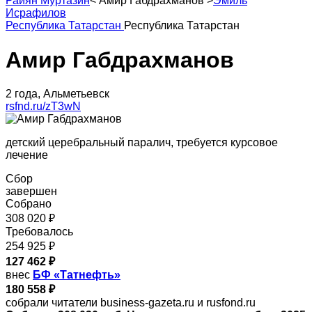
Райян Муртазин
<
Амир Габдрахманов
>
Эмиль
Исрафилов
Республика Татарстан
Республика Татарстан
Амир Габдрахманов
2 года, Альметьевск
rsfnd.ru/zT3wN
детский церебральный паралич, требуется курсовое
лечение
Сбор
завершен
Собрано
308 020 ₽
Требовалось
254 925 ₽
127 462 ₽
внес
БФ «Татнефть»
180 558 ₽
собрали читатели business-gazeta.ru и rusfond.ru