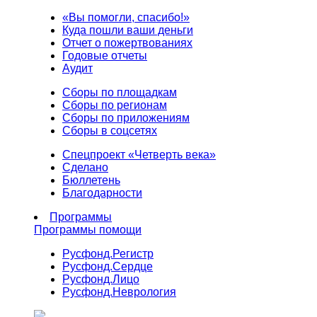
«Вы помогли, спасибо!»
Куда пошли ваши деньги
Отчет о пожертвованиях
Годовые отчеты
Аудит
Сборы по площадкам
Сборы по регионам
Сборы по приложениям
Сборы в соцсетях
Спецпроект «Четверть века»
Сделано
Бюллетень
Благодарности
Программы
Программы помощи
Русфонд.
Регистр
Русфонд.
Сердце
Русфонд.
Лицо
Русфонд.
Неврология