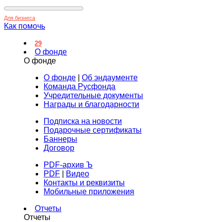
Для бизнеса
Как помочь
29
О фонде
О фонде
О фонде
|
Об эндаументе
Команда Русфонда
Учредительные документы
Награды и благодарности
Подписка на новости
Подарочные сертификаты
Баннеры
Договор
PDF-архив Ъ
PDF
|
Видео
Контакты и реквизиты
Мобильные приложения
Отчеты
Отчеты