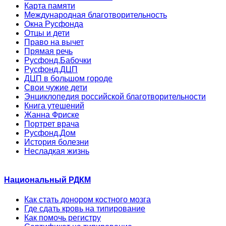
Карта памяти
Международная благотворительность
Окна Русфонда
Отцы и дети
Право на вычет
Прямая речь
Русфонд.Бабочки
Русфонд.ДЦП
ДЦП в большом городе
Свои чужие дети
Энциклопедия российской благотворительности
Книга утешений
Жанна Фриске
Портрет врача
Русфонд.Дом
История болезни
Несладкая жизнь
Национальный РДКМ
Как стать донором костного мозга
Где сдать кровь на типирование
Как помочь регистру