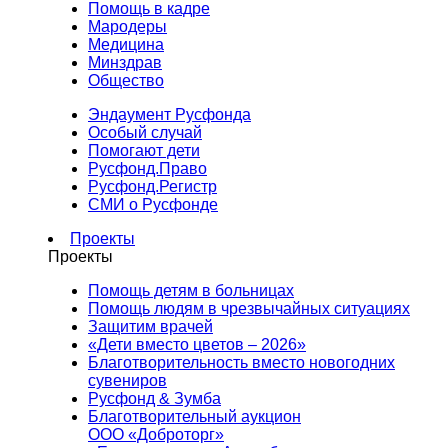
Помощь в кадре
Мародеры
Медицина
Минздрав
Общество
Эндаумент Русфонда
Особый случай
Помогают дети
Русфонд.Право
Русфонд.Регистр
СМИ о Русфонде
Проекты
Проекты
Помощь детям в больницах
Помощь людям в чрезвычайных ситуациях
Защитим врачей
«Дети вместо цветов – 2026»
Благотворительность вместо новогодних
сувениров
Русфонд & Зумба
Благотворительный аукцион
ООО «Доброторг»