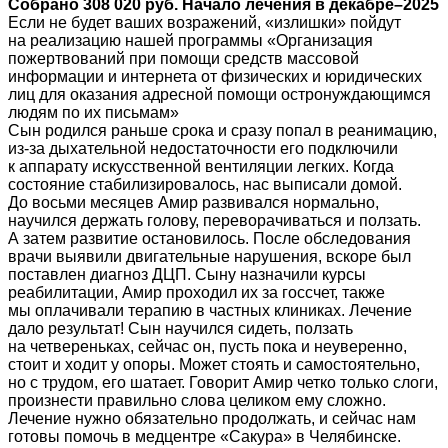
Собрано 308 020 руб. Начало лечения в декабре–2025
Если не будет ваших возражений, «излишки» пойдут
на реализацию нашей программы «Организация
пожертвований при помощи средств массовой
информации и интернета от физических и юридических
лиц для оказания адресной помощи остронуждающимся
людям по их письмам»
Сын родился раньше срока и сразу попал в реанимацию,
из-за дыхательной недостаточности его подключили
к аппарату искусственной вентиляции легких. Когда
состояние стабилизировалось, нас выписали домой.
До восьми месяцев Амир развивался нормально,
научился держать голову, переворачиваться и ползать.
А затем развитие остановилось. После обследования
врачи выявили двигательные нарушения, вскоре был
поставлен диагноз ДЦП. Сыну назначили курсы
реабилитации, Амир проходил их за госсчет, также
мы оплачивали терапию в частных клиниках. Лечение
дало результат! Сын научился сидеть, ползать
на четвереньках, сейчас он, пусть пока и неуверенно,
стоит и ходит у опоры. Может стоять и самостоятельно,
но с трудом, его шатает. Говорит Амир четко только слоги,
произнести правильно слова целиком ему сложно.
Лечение нужно обязательно продолжать, и сейчас нам
готовы помочь в медцентре «Сакура» в Челябинске.