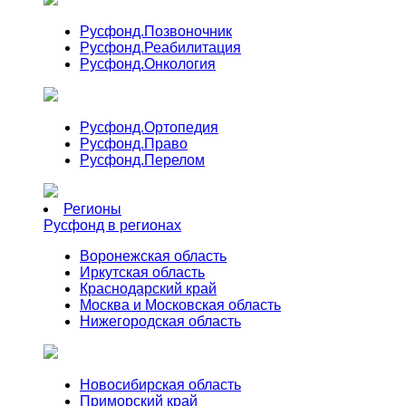
Русфонд.
Позвоночник
Русфонд.
Реабилитация
Русфонд.
Онкология
Русфонд.
Ортопедия
Русфонд.
Право
Русфонд.
Перелом
Регионы
Русфонд в регионах
Воронежская область
Иркутская область
Краснодарский край
Москва и Московская область
Нижегородская область
Новосибирская область
Приморский край