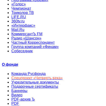
«Голос»
Чемпионат
Триколор ТВ
LIFE.RU
360tv.ru
«Интерфакс»
Mail.Ru
КоммерсантЪ FM
Радио «Шансон»
Частный Корреспондент
Группа компаний «Финам»
Собеседник
О фонде
Команда Русфонда
Спецпроект «Четверть века»
Учредительные документы
Подарочные сертификаты
Баннеры
Видео
PDF-архив Ъ
PDF