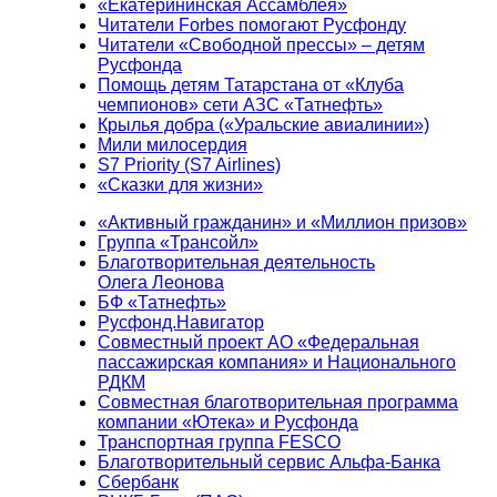
«Екатерининская Ассамблея»
Читатели Forbes помогают Русфонду
Читатели «Свободной прессы» – детям
Русфонда
Помощь детям Татарстана от «Клуба
чемпионов» сети АЗС «Татнефть»
Крылья добра («Уральские авиалинии»)
Мили милосердия
S7 Priority (S7 Airlines)
«Сказки для жизни»
«Активный гражданин» и «Миллион призов»
Группа «Трансойл»
Благотворительная деятельность
Олега Леонова
БФ «Татнефть»
Русфонд.Навигатор
Совместный проект АО «Федеральная
пассажирская компания» и Национального
РДКМ
Совместная благотворительная программа
компании «Ютека» и Русфонда
Транспортная группа FESCO
Благотворительный сервис Альфа-Банка
Сбербанк