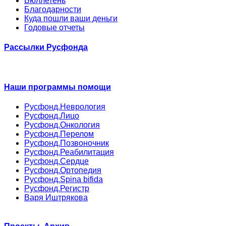
Бюллетень
Благодарности
Куда пошли ваши деньги
Годовые отчеты
Рассылки Русфонда
Наши программы помощи
Русфонд.Неврология
Русфонд.Лицо
Русфонд.Онкология
Русфонд.Перелом
Русфонд.Позвоночник
Русфонд.Реабилитация
Русфонд.Сердце
Русфонд.Ортопедия
Русфонд.Spina bifida
Русфонд.Регистр
Варя Иштрякова