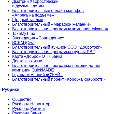
Дмитрий Хворостовский
и друзья – детям
Благотворительный онлайн‑марафон
«Апрель на подъеме»
Щедрый заплыв
Благотворительный «Марафон желаний»
Благотворительная программа компании «Флора»
TakeMyTime
Экспедиция «Совпадение»
ВСЕМ (Qiwi)
Благотворительный аукцион ООО «Доброторг»
Благотворительная программа группы PBF
Карта «Добро» ОТП банка
Доставка жизни
Благотворительная программа помощи детям
компании QuickMADE
Группа компаний «О’КЕЙ»
Благотворительный проект «Коробка храбрости»
Рубрики
Общество
Русфонд.Навигатор
Русфонд.Рейтинг
Русфонд.Зенит