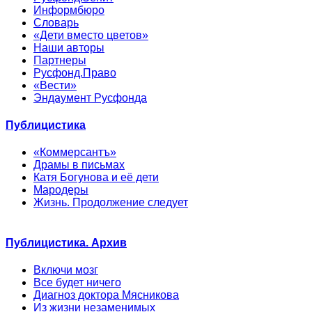
Информбюро
Словарь
«Дети вместо цветов»
Наши авторы
Партнеры
Русфонд.Право
«Вести»
Эндаумент Русфонда
Публицистика
«Коммерсантъ»
Драмы в письмах
Катя Богунова и её дети
Мародеры
Жизнь. Продолжение следует
Публицистика. Архив
Включи мозг
Все будет ничего
Диагноз доктора Мясникова
Из жизни незаменимых