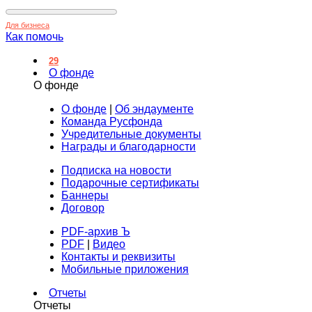
Для бизнеса
Как помочь
29
О фонде
О фонде
О фонде
|
Об эндаументе
Команда Русфонда
Учредительные документы
Награды и благодарности
Подписка на новости
Подарочные сертификаты
Баннеры
Договор
PDF-архив Ъ
PDF
|
Видео
Контакты и реквизиты
Мобильные приложения
Отчеты
Отчеты