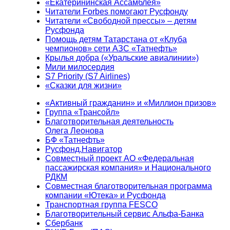
«Екатерининская Ассамблея»
Читатели Forbes помогают Русфонду
Читатели «Свободной прессы» – детям
Русфонда
Помощь детям Татарстана от «Клуба
чемпионов» сети АЗС «Татнефть»
Крылья добра («Уральские авиалинии»)
Мили милосердия
S7 Priority (S7 Airlines)
«Сказки для жизни»
«Активный гражданин» и «Миллион призов»
Группа «Трансойл»
Благотворительная деятельность
Олега Леонова
БФ «Татнефть»
Русфонд.Навигатор
Совместный проект АО «Федеральная
пассажирская компания» и Национального
РДКМ
Совместная благотворительная программа
компании «Ютека» и Русфонда
Транспортная группа FESCO
Благотворительный сервис Альфа-Банка
Сбербанк