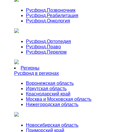
Русфонд.
Позвоночник
Русфонд.
Реабилитация
Русфонд.
Онкология
Русфонд.
Ортопедия
Русфонд.
Право
Русфонд.
Перелом
Регионы
Русфонд в регионах
Воронежская область
Иркутская область
Краснодарский край
Москва и Московская область
Нижегородская область
Новосибирская область
Приморский край