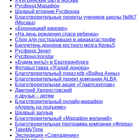
XVIII Венский бал в Москве
Русфонд.Марафон
Щедрый вторник Русфонда
Благотворительные проекты учеников школы №867
(Москва)
«Бронницкий ювелир»
«На день рождения спаси ребенка»
Сбор для пострадавших в авиакатастрофе
Бюллетень доноров костного мозга Кровь5
Русфонд.Зенит
Русфонд.Ironstar
«Будем жить!» в Екатеринбурге
Фотовыставка «Угадай донора»
Благотворительный показ к/ф «Война Анны»
Благотворительный проект компании ALBA
Благотворительная акция «Главпсихплав»
Дмитрий Хворостовский
и друзья – детям
Благотворительный онлайн‑марафон
«Апрель на подъеме»
Щедрый заплыв
Благотворительный «Марафон желаний»
Благотворительная программа компании «Флора»
TakeMyTime
Экспедиция «Совпадение»