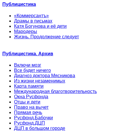
Публицистика
«Коммерсантъ»
Драмы в письмах
Катя Богунова и её дети
Мародеры
Жизнь. Продолжение следует
Публицистика. Архив
Включи мозг
Все будет ничего
Диагноз доктора Мясникова
Из жизни незаменимых
Карта памяти
Международная благотворительность
Окна Русфонда
Отцы и дети
Право на вычет
Прямая речь
Русфонд.Бабочки
Русфонд.ДЦП
ДЦП в большом городе