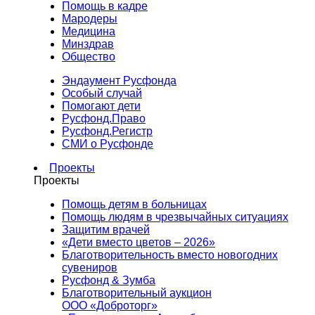
Помощь в кадре
Мародеры
Медицина
Минздрав
Общество
Эндаумент Русфонда
Особый случай
Помогают дети
Русфонд.Право
Русфонд.Регистр
СМИ о Русфонде
Проекты
Проекты
Помощь детям в больницах
Помощь людям в чрезвычайных ситуациях
Защитим врачей
«Дети вместо цветов – 2026»
Благотворительность вместо новогодних
сувениров
Русфонд & Зумба
Благотворительный аукцион
ООО «Доброторг»