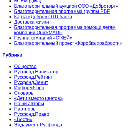
ВСЕМ (Qiwi)
Благотворительный аукцион ООО «Доброторг»
Благотворительная программа группы PBF
Карта «Добро» ОТП банка
Доставка жизни
Благотворительная программа помощи детям
компании QuickMADE
Группа компаний «О’КЕЙ»
Благотворительный проект «Коробка храбрости»
Рубрики
Общество
Русфонд.Навигатор
Русфонд.Рейтинг
Русфонд.Зенит
Информбюро
Словарь
«Дети вместо цветов»
Наши авторы
Партнеры
Русфонд.Право
«Вести»
Эндаумент Русфонда