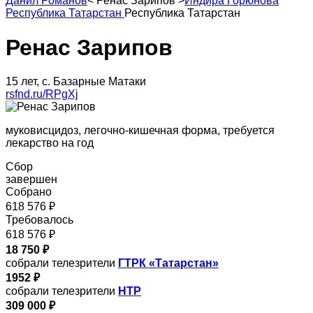
Данил Романов
<
Ренас Зарипов
>
Индира Горюнова
Республика Татарстан
Республика Татарстан
Ренас Зарипов
15 лет, с. Базарные Матаки
rsfnd.ru/RPgXj
муковисцидоз, легочно-кишечная форма, требуется
лекарство на год
Сбор
завершен
Собрано
618 576 ₽
Требовалось
618 576 ₽
18 750 ₽
собрали телезрители
ГТРК «Татарстан»
1952 ₽
собрали телезрители
НТР
309 000 ₽