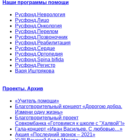
Наши программы помощи
Русфонд.Неврология
Русфонд.Лицо
Русфонд.Онкология
Русфонд.Перелом
Русфонд.Позвоночник
Русфонд.Реабилитация
Русфонд.Сердце
Русфонд.Ортопедия
Русфонд.Spina bifida
Русфонд.Регистр
Варя Иштрякова
Проекты. Архив
«Учитель помощи»
Благотворительный концерт «Дорогою добра.
Измени одну жизнь»
Благотворительный проект
Совкомбанка «Готовимся к школе с "Халвой"!»
Гала-концерт «Иван Васильев. С любовью…»
Акция «Последний звонок – 2021»