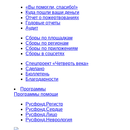
«Вы помогли, спасибо!»
Куда пошли ваши деньги
Отчет о пожертвованиях
Годовые отчеты
Аудит
Сборы по площадкам
Сборы по регионам
Сборы по приложениям
Сборы в соцсетях
Спецпроект «Четверть века»
Сделано
Бюллетень
Благодарности
Программы
Программы помощи
Русфонд.
Регистр
Русфонд.
Сердце
Русфонд.
Лицо
Русфонд.
Неврология