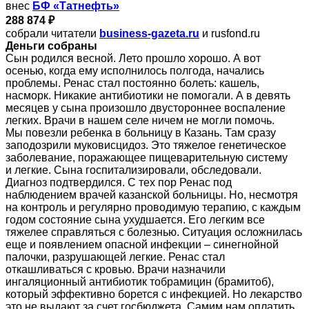
внес
БФ «Татнефть»
288 874 ₽
собрали читатели
business-gazeta.ru
и rusfond.ru
Деньги собраны
Сын родился весной. Лето прошло хорошо. А вот
осенью, когда ему исполнилось полгода, начались
проблемы. Ренас стал постоянно болеть: кашель,
насморк. Никакие антибиотики не помогали. А в девять
месяцев у сына произошло двустороннее воспаление
легких. Врачи в нашем селе ничем не могли помочь.
Мы повезли ребенка в больницу в Казань. Там сразу
заподозрили муковисцидоз. Это тяжелое генетическое
заболевание, поражающее пищеварительную систему
и легкие. Сына госпитализировали, обследовали.
Диагноз подтвердился. С тех пор Ренас под
наблюдением врачей казанской больницы. Но, несмотря
на контроль и регулярно проводимую терапию, с каждым
годом состояние сына ухудшается. Его легким все
тяжелее справляться с болезнью. Ситуация осложнилась
еще и появлением опасной инфекции – синегнойной
палочки, разрушающей легкие. Ренас стал
откашливаться с кровью. Врачи назначили
ингаляционный антибиотик тобрамицин (брамитоб),
который эффективно борется c инфекцией. Но лекарство
это не выдают за счет госбюджета. Самим нам оплатить