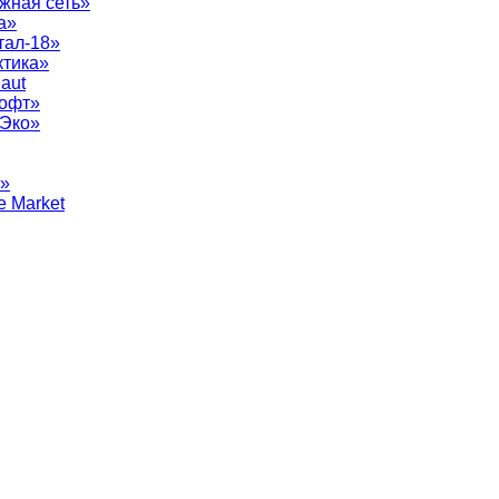
жная сеть»
а»
тал-18»
ктика»
aut
софт»
рЭко»
т»
e Market