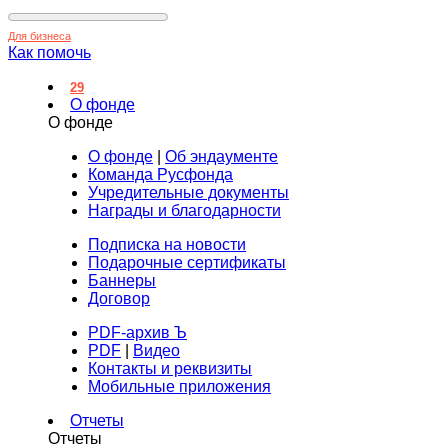
Для бизнеса
Как помочь
29
О фонде
О фонде
О фонде
|
Об эндаументе
Команда Русфонда
Учредительные документы
Награды и благодарности
Подписка на новости
Подарочные сертификаты
Баннеры
Договор
PDF-архив Ъ
PDF
|
Видео
Контакты и реквизиты
Мобильные приложения
Отчеты
Отчеты