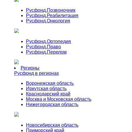
Русфонд.
Позвоночник
Русфонд.
Реабилитация
Русфонд.
Онкология
Русфонд.
Ортопедия
Русфонд.
Право
Русфонд.
Перелом
Регионы
Русфонд в регионах
Воронежская область
Иркутская область
Краснодарский край
Москва и Московская область
Нижегородская область
Новосибирская область
Приморский край