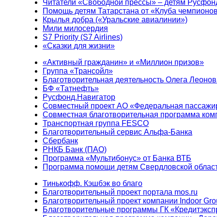
Читатели «Свободной прессы» – детям Русфон
Помощь детям Татарстана от «Клуба чемпионо
Крылья добра («Уральские авиалинии»)
Мили милосердия
S7 Priority (S7 Airlines)
«Сказки для жизни»
«Активный гражданин» и «Миллион призов»
Группа «Трансойл»
Благотворительная деятельность Олега Леонов
БФ «Татнефть»
Русфонд.Навигатор
Совместный проект АО «Федеральная пассажи
Совместная благотворительная программа ком
Транспортная группа FESCO
Благотворительный сервис Альфа-Банка
Сбербанк
РНКБ Банк (ПАО)
Программа «Мультибонус» от Банка ВТБ
Программа помощи детям Свердловской област
Тинькофф. Кэшбэк во благо
Благотворительный проект портала mos.ru
Благотворительный проект компании Indoor Gro
Благотворительные программы ГК «Кредитэксп