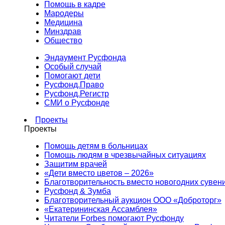
Помощь в кадре
Мародеры
Медицина
Минздрав
Общество
Эндаумент Русфонда
Особый случай
Помогают дети
Русфонд.Право
Русфонд.Регистр
СМИ о Русфонде
Проекты
Проекты
Помощь детям в больницах
Помощь людям в чрезвычайных ситуациях
Защитим врачей
«Дети вместо цветов – 2026»
Благотворительность вместо новогодних сувен
Русфонд & Зумба
Благотворительный аукцион ООО «Доброторг»
«Екатерининская Ассамблея»
Читатели Forbes помогают Русфонду