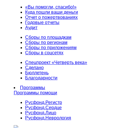
«Вы помогли, спасибо!»
Куда пошли ваши деньги
Отчет о пожертвованиях
Годовые отчеты
Аудит
Сборы по площадкам
Сборы по регионам
Сборы по приложениям
Сборы в соцсетях
Спецпроект «Четверть века»
Сделано
Бюллетень
Благодарности
Программы
Программы помощи
Русфонд.
Регистр
Русфонд.
Сердце
Русфонд.
Лицо
Русфонд.
Неврология