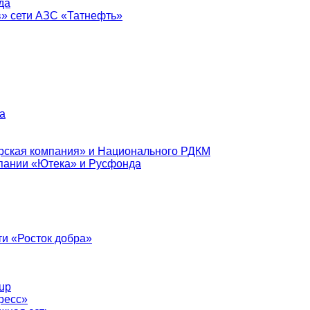
да
в» сети АЗС «Татнефть»
а
рская компания» и Национального РДКМ
пании «Ютека» и Русфонда
и «Росток добра»
up
ресс»