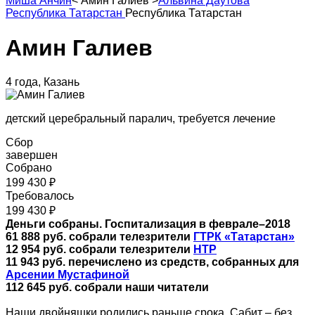
Миша Анчин
<
Амин Галиев
>
Альвина Даутова
Республика Татарстан
Республика Татарстан
Амин Галиев
4 года, Казань
детский церебральный паралич, требуется лечение
Сбор
завершен
Собрано
199 430 ₽
Требовалось
199 430 ₽
Деньги собраны. Госпитализация в феврале–2018
61 888 руб. собрали телезрители
ГТРК «Татарстан»
12 954 руб. собрали телезрители
НТР
11 943 руб. перечислено
из средств, собранных для
Арсении Мустафиной
112 645
руб. собрали наши читатели
Наши двойняшки родились раньше срока. Сабит – без