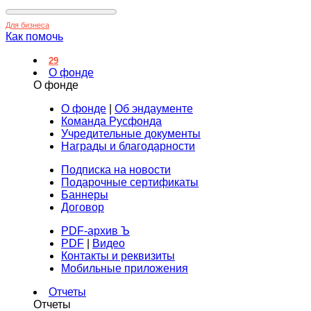
Для бизнеса
Как помочь
29
О фонде
О фонде
О фонде
|
Об эндаументе
Команда Русфонда
Учредительные документы
Награды и благодарности
Подписка на новости
Подарочные сертификаты
Баннеры
Договор
PDF-архив Ъ
PDF
|
Видео
Контакты и реквизиты
Мобильные приложения
Отчеты
Отчеты