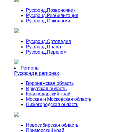
Русфонд.
Позвоночник
Русфонд.
Реабилитация
Русфонд.
Онкология
Русфонд.
Ортопедия
Русфонд.
Право
Русфонд.
Перелом
Регионы
Русфонд в регионах
Воронежская область
Иркутская область
Краснодарский край
Москва и Московская область
Нижегородская область
Новосибирская область
Приморский край