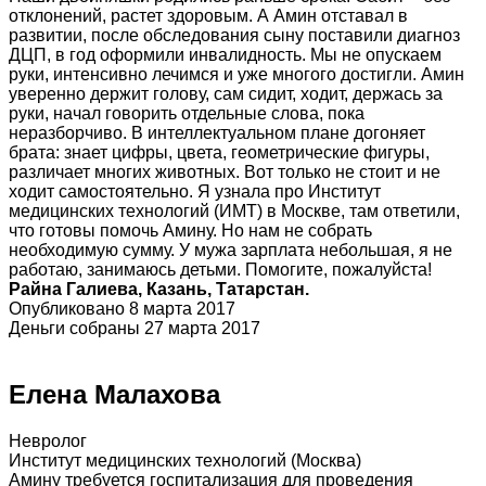
отклонений, растет здоровым. А Амин отставал в
развитии, после обследования сыну поставили диагноз
ДЦП, в год оформили инвалидность. Мы не опускаем
руки, интенсивно лечимся и уже многого достигли. Амин
уверенно держит голову, сам сидит, ходит, держась за
руки, начал говорить отдельные слова, пока
неразборчиво. В интеллектуальном плане догоняет
брата: знает цифры, цвета, геометрические фигуры,
различает многих животных. Вот только не стоит и не
ходит самостоятельно. Я узнала про Институт
медицинских технологий (ИМТ) в Москве, там ответили,
что готовы помочь Амину. Но нам не собрать
необходимую сумму. У мужа зарплата небольшая, я не
работаю, занимаюсь детьми. Помогите, пожалуйста!
Райна Галиева, Казань, Татарстан.
Опубликовано 8 марта 2017
Деньги собраны 27 марта 2017
Елена Малахова
Невролог
Институт медицинских технологий (Москва)
Амину требуется госпитализация для проведения