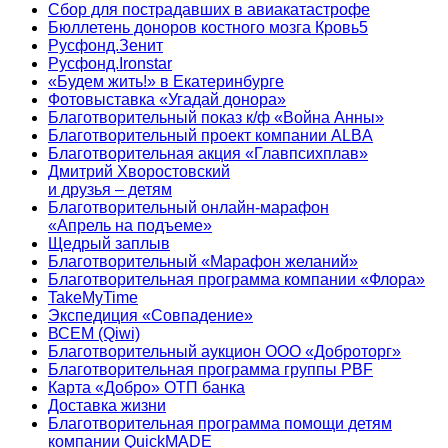
Сбор для пострадавших в авиакатастрофе
Бюллетень доноров костного мозга Кровь5
Русфонд.Зенит
Русфонд.Ironstar
«Будем жить!» в Екатеринбурге
Фотовыставка «Угадай донора»
Благотворительный показ к/ф «Война Анны»
Благотворительный проект компании ALBA
Благотворительная акция «Главпсихплав»
Дмитрий Хворостовский
и друзья – детям
Благотворительный онлайн‑марафон
«Апрель на подъеме»
Щедрый заплыв
Благотворительный «Марафон желаний»
Благотворительная программа компании «Флора»
TakeMyTime
Экспедиция «Совпадение»
ВСЕМ (Qiwi)
Благотворительный аукцион ООО «Доброторг»
Благотворительная программа группы PBF
Карта «Добро» ОТП банка
Доставка жизни
Благотворительная программа помощи детям
компании QuickMADE