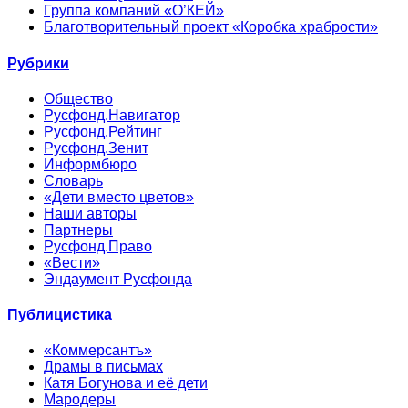
Группа компаний «О’КЕЙ»
Благотворительный проект «Коробка храбрости»
Рубрики
Общество
Русфонд.Навигатор
Русфонд.Рейтинг
Русфонд.Зенит
Информбюро
Словарь
«Дети вместо цветов»
Наши авторы
Партнеры
Русфонд.Право
«Вести»
Эндаумент Русфонда
Публицистика
«Коммерсантъ»
Драмы в письмах
Катя Богунова и её дети
Мародеры