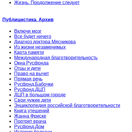
Жизнь. Продолжение следует
Публицистика. Архив
Включи мозг
Все будет ничего
Диагноз доктора Мясникова
Из жизни незаменимых
Карта памяти
Международная благотворительность
Окна Русфонда
Отцы и дети
Право на вычет
Прямая речь
Русфонд.Бабочки
Русфонд.ДЦП
ДЦП в большом городе
Свои чужие дети
Энциклопедия российской благотворительности
Книга утешений
Жанна Фриске
Портрет врача
Русфонд.Дом
История болезни