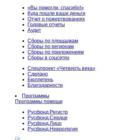
«Вы помогли, спасибо!»
Куда пошли ваши деньги
Отчет о пожертвованиях
Годовые отчеты
Аудит
Сборы по площадкам
Сборы по регионам
Сборы по приложениям
Сборы в соцсетях
Спецпроект «Четверть века»
Сделано
Бюллетень
Благодарности
Программы
Программы помощи
Русфонд.
Регистр
Русфонд.
Сердце
Русфонд.
Лицо
Русфонд.
Неврология