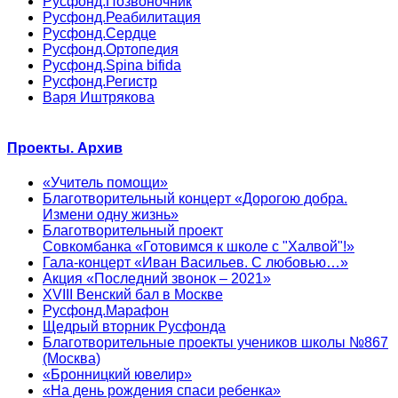
Русфонд.Позвоночник
Русфонд.Реабилитация
Русфонд.Сердце
Русфонд.Ортопедия
Русфонд.Spina bifida
Русфонд.Регистр
Варя Иштрякова
Проекты. Архив
«Учитель помощи»
Благотворительный концерт «Дорогою добра.
Измени одну жизнь»
Благотворительный проект
Совкомбанка «Готовимся к школе с "Халвой"!»
Гала-концерт «Иван Васильев. С любовью…»
Акция «Последний звонок – 2021»
XVIII Венский бал в Москве
Русфонд.Марафон
Щедрый вторник Русфонда
Благотворительные проекты учеников школы №867
(Москва)
«Бронницкий ювелир»
«На день рождения спаси ребенка»