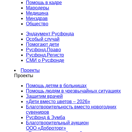
Помощь в кадре
Мародеры
Медицина
Минздрав
Общество
Эндаумент Русфонда
Особый случай
Помогают дети
Русфонд.Право
Русфонд.Регистр
СМИ о Русфонде
Проекты
Проекты
Помощь детям в больницах
Помощь людям в чрезвычайных ситуациях
Защитим врачей
«Дети вместо цветов – 2026»
Благотворительность вместо новогодних
сувениров
Русфонд & Зумба
Благотворительный аукцион
ООО «Доброторг»