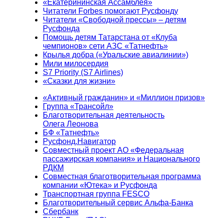
«Екатерининская Ассамблея»
Читатели Forbes помогают Русфонду
Читатели «Свободной прессы» – детям
Русфонда
Помощь детям Татарстана от «Клуба
чемпионов» сети АЗС «Татнефть»
Крылья добра («Уральские авиалинии»)
Мили милосердия
S7 Priority (S7 Airlines)
«Сказки для жизни»
«Активный гражданин» и «Миллион призов»
Группа «Трансойл»
Благотворительная деятельность
Олега Леонова
БФ «Татнефть»
Русфонд.Навигатор
Совместный проект АО «Федеральная
пассажирская компания» и Национального
РДКМ
Совместная благотворительная программа
компании «Ютека» и Русфонда
Транспортная группа FESCO
Благотворительный сервис Альфа-Банка
Сбербанк