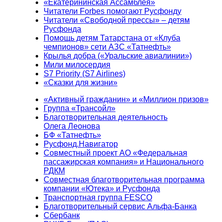
«Екатерининская Ассамблея»
Читатели Forbes помогают Русфонду
Читатели «Свободной прессы» – детям
Русфонда
Помощь детям Татарстана от «Клуба
чемпионов» сети АЗС «Татнефть»
Крылья добра («Уральские авиалинии»)
Мили милосердия
S7 Priority (S7 Airlines)
«Сказки для жизни»
«Активный гражданин» и «Миллион призов»
Группа «Трансойл»
Благотворительная деятельность
Олега Леонова
БФ «Татнефть»
Русфонд.Навигатор
Совместный проект АО «Федеральная
пассажирская компания» и Национального
РДКМ
Совместная благотворительная программа
компании «Ютека» и Русфонда
Транспортная группа FESCO
Благотворительный сервис Альфа-Банка
Сбербанк