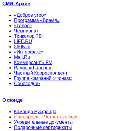
СМИ. Архив
«Доброе утро»
Программа «Время»
«Голос»
Чемпионат
Триколор ТВ
LIFE.RU
360tv.ru
«Интерфакс»
Mail.Ru
КоммерсантЪ FM
Радио «Шансон»
Частный Корреспондент
Группа компаний «Финам»
Собеседник
О фонде
Команда Русфонда
Спецпроект «Четверть века»
Учредительные документы
Подарочные сертификаты