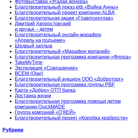
Фотовыставка «Угадай донора»
Благотворительный показ к/ф «Война Анны»
Благотворительный проект компании ALBA
Благотворительная акция «Главпсихплав»
Дмитрий Хворостовский
и друзья – детям
Благотворительный онлайн‑марафон
«Апрель на подъеме»
Щедрый заплыв
Благотворительный «Марафон желаний»
Благотворительная программа компании «Флора»
TakeMyTime
Экспедиция «Совпадение»
ВСЕМ (Qiwi)
Благотворительный аукцион ООО «Доброторг»
Благотворительная программа группы PBF
Карта «Добро» ОТП банка
Доставка жизни
Благотворительная программа помощи детям
компании QuickMADE
Группа компаний «О’КЕЙ»
Благотворительный проект «Коробка храбрости»
Рубрики