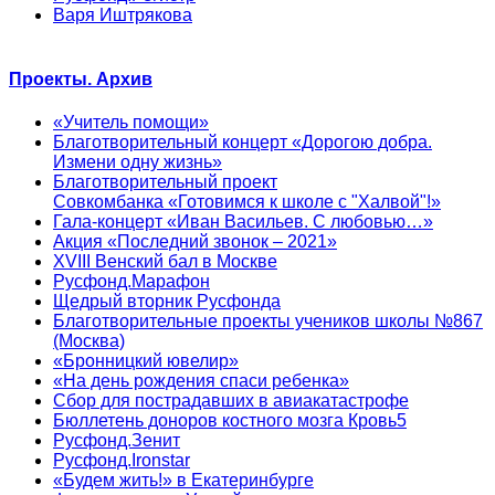
Варя Иштрякова
Проекты. Архив
«Учитель помощи»
Благотворительный концерт «Дорогою добра.
Измени одну жизнь»
Благотворительный проект
Совкомбанка «Готовимся к школе с "Халвой"!»
Гала-концерт «Иван Васильев. С любовью…»
Акция «Последний звонок – 2021»
XVIII Венский бал в Москве
Русфонд.Марафон
Щедрый вторник Русфонда
Благотворительные проекты учеников школы №867
(Москва)
«Бронницкий ювелир»
«На день рождения спаси ребенка»
Сбор для пострадавших в авиакатастрофе
Бюллетень доноров костного мозга Кровь5
Русфонд.Зенит
Русфонд.Ironstar
«Будем жить!» в Екатеринбурге