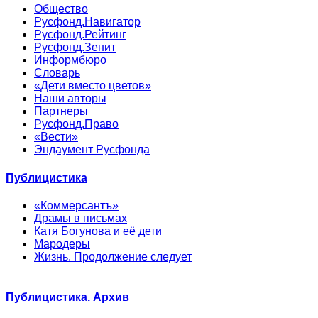
Общество
Русфонд.Навигатор
Русфонд.Рейтинг
Русфонд.Зенит
Информбюро
Словарь
«Дети вместо цветов»
Наши авторы
Партнеры
Русфонд.Право
«Вести»
Эндаумент Русфонда
Публицистика
«Коммерсантъ»
Драмы в письмах
Катя Богунова и её дети
Мародеры
Жизнь. Продолжение следует
Публицистика. Архив