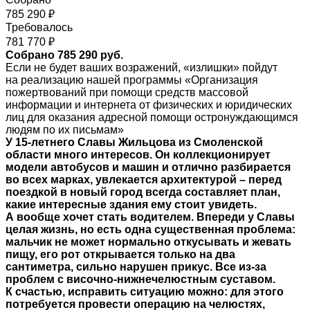
785 290 ₽
Требовалось
781 770 ₽
Собрано 785 290 руб.
Если не будет ваших возражений, «излишки» пойдут
на реализацию нашей программы «Организация
пожертвований при помощи средств массовой
информации и интернета от физических и юридических
лиц для оказания адресной помощи остронуждающимся
людям по их письмам»
У 15-летнего Славы Жильцова из Смоленской
области много интересов. Он коллекционирует
модели автобусов и машин и отлично разбирается
во всех марках, увлекается архитектурой – перед
поездкой в новый город всегда составляет план,
какие интересные здания ему стоит увидеть.
А вообще хочет стать водителем. Впереди у Славы
целая жизнь, но есть одна существенная проблема:
мальчик не может нормально откусывать и жевать
пищу, его рот открывается только на два
сантиметра, сильно нарушен прикус. Все из-за
проблем с височно-нижнечелюстным суставом.
К счастью, исправить ситуацию можно: для этого
потребуется провести операцию на челюстях,