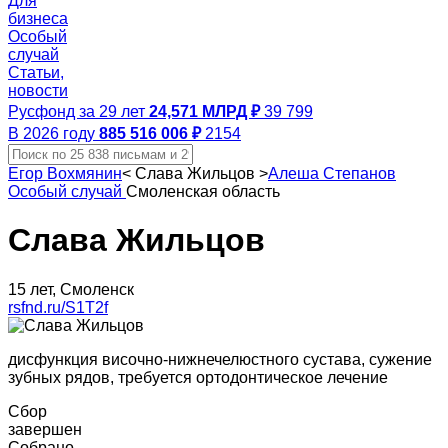
Для
бизнеса
Особый
случай
Статьи,
новости
Русфонд за 29 лет
24,571 МЛРД ₽
39 799
В 2026 году
885 516 006 ₽
2154
Егор Вохмянин
<
Слава Жильцов
>
Алеша Степанов
Особый случай
Смоленская область
Слава Жильцов
15 лет, Смоленск
rsfnd.ru/S1T2f
дисфункция височно-нижнечелюстного сустава, сужение
зубных рядов, требуется ортодонтическое лечение
Сбор
завершен
Собрано