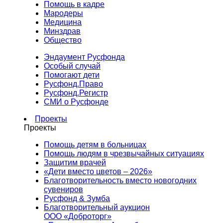
Помощь в кадре
Мародеры
Медицина
Минздрав
Общество
Эндаумент Русфонда
Особый случай
Помогают дети
Русфонд.Право
Русфонд.Регистр
СМИ о Русфонде
Проекты
Проекты
Помощь детям в больницах
Помощь людям в чрезвычайных ситуациях
Защитим врачей
«Дети вместо цветов – 2026»
Благотворительность вместо новогодних
сувениров
Русфонд & Зумба
Благотворительный аукцион
ООО «Доброторг»