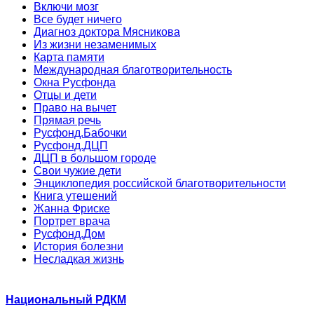
Включи мозг
Все будет ничего
Диагноз доктора Мясникова
Из жизни незаменимых
Карта памяти
Международная благотворительность
Окна Русфонда
Отцы и дети
Право на вычет
Прямая речь
Русфонд.Бабочки
Русфонд.ДЦП
ДЦП в большом городе
Свои чужие дети
Энциклопедия российской благотворительности
Книга утешений
Жанна Фриске
Портрет врача
Русфонд.Дом
История болезни
Несладкая жизнь
Национальный РДКМ