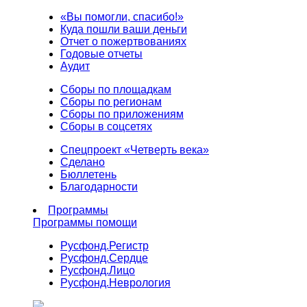
«Вы помогли, спасибо!»
Куда пошли ваши деньги
Отчет о пожертвованиях
Годовые отчеты
Аудит
Сборы по площадкам
Сборы по регионам
Сборы по приложениям
Сборы в соцсетях
Спецпроект «Четверть века»
Сделано
Бюллетень
Благодарности
Программы
Программы помощи
Русфонд.
Регистр
Русфонд.
Сердце
Русфонд.
Лицо
Русфонд.
Неврология