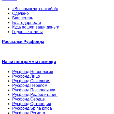
«Вы помогли, спасибо!»
Сделано
Бюллетень
Благодарности
Куда пошли ваши деньги
Годовые отчеты
Рассылки Русфонда
Наши программы помощи
Русфонд.Неврология
Русфонд.Лицо
Русфонд.Онкология
Русфонд.Перелом
Русфонд.Позвоночник
Русфонд.Реабилитация
Русфонд.Сердце
Русфонд.Ортопедия
Русфонд.Spina bifida
Русфонд.Регистр