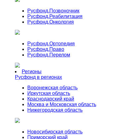
Русфонд.
Позвоночник
Русфонд.
Реабилитация
Русфонд.
Онкология
Русфонд.
Ортопедия
Русфонд.
Право
Русфонд.
Перелом
Регионы
Русфонд в регионах
Воронежская область
Иркутская область
Краснодарский край
Москва и Московская область
Нижегородская область
Новосибирская область
Приморский край