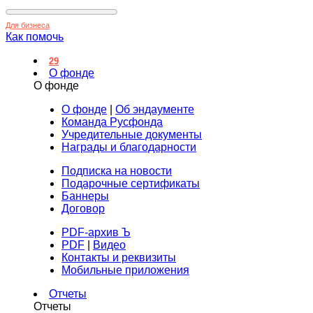
Для бизнеса
Как помочь
29
О фонде
О фонде
О фонде
|
Об эндаументе
Команда Русфонда
Учредительные документы
Награды и благодарности
Подписка на новости
Подарочные сертификаты
Баннеры
Договор
PDF-архив Ъ
PDF
|
Видео
Контакты и реквизиты
Мобильные приложения
Отчеты
Отчеты