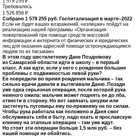
1 579 255 ₽
Требовалось
1 526 856 ₽
Собрано 1 579 255 руб. Госпитализация в марте–2022
Если не будет ваших возражений, «излишки» пойдут на
реализацию нашей программы «Организация
пожертвований при помощи средств массовой
информации и интернета от физических и юридических
лиц для оказания адресной помощи остронуждающимся
людям по их письмам»
В этом году шестилетнему Дане Позднякову
из Самарской области идти в школу – в первый
класс. А как идти, если у него с рождения большие
проблемы с подвижностью левой руки?
Ее повредили во время рождения мальчика – так
сильно врачи давили и вытягивали Даню. Позади
уже одна серьезная операция, после которой рука
немного ожила: мальчик может поднять ее до лба,
отвести в сторону. Но вот завязать шнурки или
застегнуть пуговицы ему по-прежнему не по силам.
Чтобы рука работала как положено и Даня смог
обслуживать себя в быту, надо ехать в ярославскую
клинику на этапные операции – там уже ждут.
Но стоят эти операции больше 1,5 млн руб. – без
нашей помощи не обойтись.