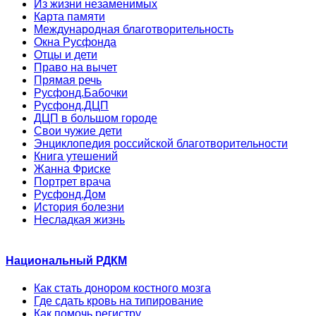
Из жизни незаменимых
Карта памяти
Международная благотворительность
Окна Русфонда
Отцы и дети
Право на вычет
Прямая речь
Русфонд.Бабочки
Русфонд.ДЦП
ДЦП в большом городе
Свои чужие дети
Энциклопедия российской благотворительности
Книга утешений
Жанна Фриске
Портрет врача
Русфонд.Дом
История болезни
Несладкая жизнь
Национальный РДКМ
Как стать донором костного мозга
Где сдать кровь на типирование
Как помочь регистру