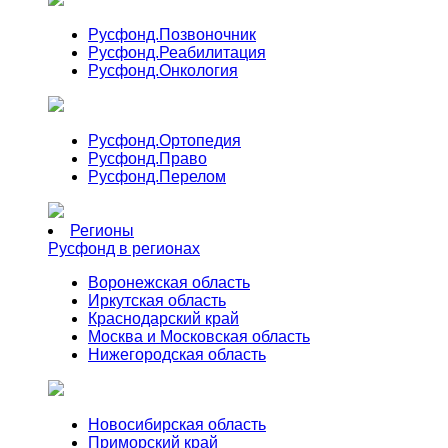
Русфонд.
Позвоночник
Русфонд.
Реабилитация
Русфонд.
Онкология
Русфонд.
Ортопедия
Русфонд.
Право
Русфонд.
Перелом
Регионы
Русфонд в регионах
Воронежская область
Иркутская область
Краснодарский край
Москва и Московская область
Нижегородская область
Новосибирская область
Приморский край