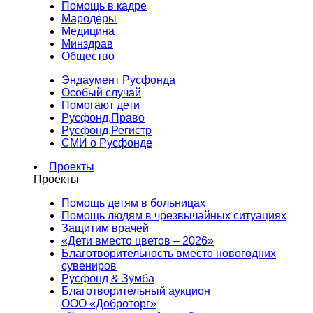
Помощь в кадре
Мародеры
Медицина
Минздрав
Общество
Эндаумент Русфонда
Особый случай
Помогают дети
Русфонд.Право
Русфонд.Регистр
СМИ о Русфонде
Проекты
Проекты
Помощь детям в больницах
Помощь людям в чрезвычайных ситуациях
Защитим врачей
«Дети вместо цветов – 2026»
Благотворительность вместо новогодних
сувениров
Русфонд & Зумба
Благотворительный аукцион
ООО «Доброторг»