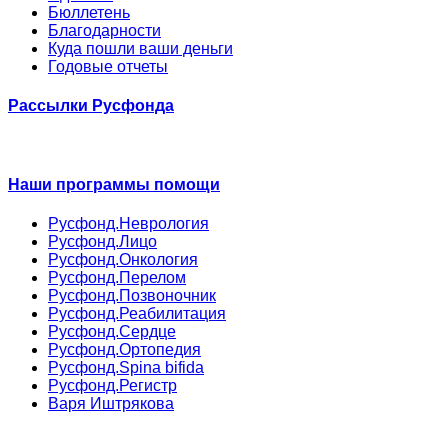
Бюллетень
Благодарности
Куда пошли ваши деньги
Годовые отчеты
Рассылки Русфонда
Наши программы помощи
Русфонд.Неврология
Русфонд.Лицо
Русфонд.Онкология
Русфонд.Перелом
Русфонд.Позвоночник
Русфонд.Реабилитация
Русфонд.Сердце
Русфонд.Ортопедия
Русфонд.Spina bifida
Русфонд.Регистр
Варя Иштрякова