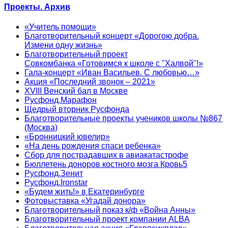
Проекты. Архив
«Учитель помощи»
Благотворительный концерт «Дорогою добра.
Измени одну жизнь»
Благотворительный проект
Совкомбанка «Готовимся к школе с "Халвой"!»
Гала-концерт «Иван Васильев. С любовью…»
Акция «Последний звонок – 2021»
XVIII Венский бал в Москве
Русфонд.Марафон
Щедрый вторник Русфонда
Благотворительные проекты учеников школы №867
(Москва)
«Бронницкий ювелир»
«На день рождения спаси ребенка»
Сбор для пострадавших в авиакатастрофе
Бюллетень доноров костного мозга Кровь5
Русфонд.Зенит
Русфонд.Ironstar
«Будем жить!» в Екатеринбурге
Фотовыставка «Угадай донора»
Благотворительный показ к/ф «Война Анны»
Благотворительный проект компании ALBA