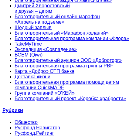
Благотворительная акция «Главпсихплав»
Дмитрий Хворостовский
и друзья – детям
Благотворительный онлайн‑марафон
«Апрель на подъеме»
Щедрый заплыв
Благотворительный «Марафон желаний»
Благотворительная программа компании «Флора»
TakeMyTime
Экспедиция «Совпадение»
ВСЕМ (Qiwi)
Благотворительный аукцион ООО «Доброторг»
Благотворительная программа группы PBF
Карта «Добро» ОТП банка
Доставка жизни
Благотворительная программа помощи детям
компании QuickMADE
Группа компаний «О’КЕЙ»
Благотворительный проект «Коробка храбрости»
Рубрики
Общество
Русфонд.Навигатор
Русфонд.Рейтинг