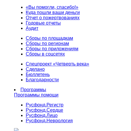
«Вы помогли, спасибо!»
Куда пошли ваши деньги
Отчет о пожертвованиях
Годовые отчеты
Аудит
Сборы по площадкам
Сборы по регионам
Сборы по приложениям
Сборы в соцсетях
Спецпроект «Четверть века»
Сделано
Бюллетень
Благодарности
Программы
Программы помощи
Русфонд.
Регистр
Русфонд.
Сердце
Русфонд.
Лицо
Русфонд.
Неврология