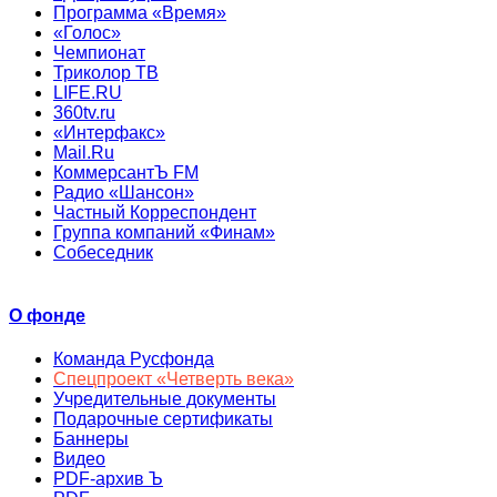
Программа «Время»
«Голос»
Чемпионат
Триколор ТВ
LIFE.RU
360tv.ru
«Интерфакс»
Mail.Ru
КоммерсантЪ FM
Радио «Шансон»
Частный Корреспондент
Группа компаний «Финам»
Собеседник
О фонде
Команда Русфонда
Спецпроект «Четверть века»
Учредительные документы
Подарочные сертификаты
Баннеры
Видео
PDF-архив Ъ