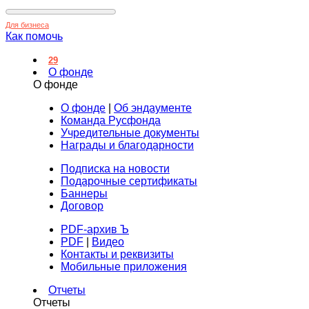
Для бизнеса
Как помочь
29
О фонде
О фонде
О фонде
|
Об эндаументе
Команда Русфонда
Учредительные документы
Награды и благодарности
Подписка на новости
Подарочные сертификаты
Баннеры
Договор
PDF-архив Ъ
PDF
|
Видео
Контакты и реквизиты
Мобильные приложения
Отчеты
Отчеты