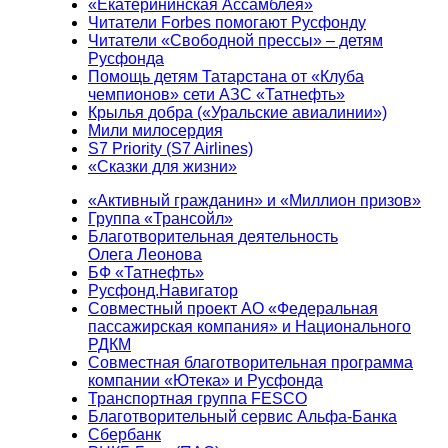
«Екатерининская Ассамблея»
Читатели Forbes помогают Русфонду
Читатели «Свободной прессы» – детям
Русфонда
Помощь детям Татарстана от «Клуба
чемпионов» сети АЗС «Татнефть»
Крылья добра («Уральские авиалинии»)
Мили милосердия
S7 Priority (S7 Airlines)
«Сказки для жизни»
«Активный гражданин» и «Миллион призов»
Группа «Трансойл»
Благотворительная деятельность
Олега Леонова
БФ «Татнефть»
Русфонд.Навигатор
Совместный проект АО «Федеральная
пассажирская компания» и Национального
РДКМ
Совместная благотворительная программа
компании «Ютека» и Русфонда
Транспортная группа FESCO
Благотворительный сервис Альфа-Банка
Сбербанк