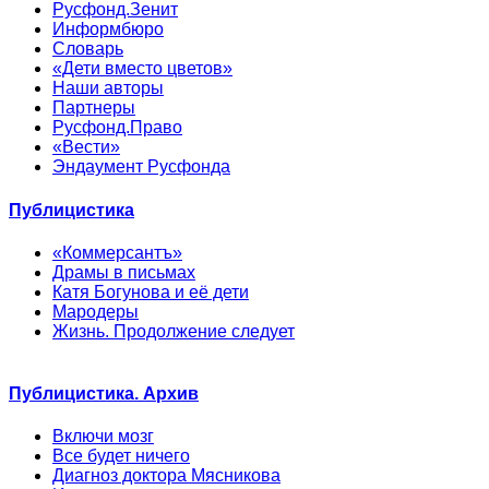
Русфонд.Зенит
Информбюро
Словарь
«Дети вместо цветов»
Наши авторы
Партнеры
Русфонд.Право
«Вести»
Эндаумент Русфонда
Публицистика
«Коммерсантъ»
Драмы в письмах
Катя Богунова и её дети
Мародеры
Жизнь. Продолжение следует
Публицистика. Архив
Включи мозг
Все будет ничего
Диагноз доктора Мясникова