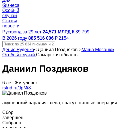
Для
бизнеса
Особый
случай
Статьи,
новости
Русфонд за 29 лет
24,571 МЛРД ₽
39 799
В 2026 году
885 516 006 ₽
2154
Денис Руденко
<
Даниил Поздняков
>
Маша Мосанюк
Особый случай
Самарская область
Даниил Поздняков
6 лет, Жигулевск
rsfnd.ru/JpMi8
акушерский паралич слева, спасут этапные операции
Сбор
завершен
Собрано