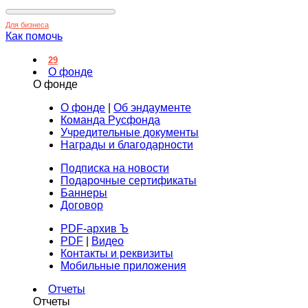
Для бизнеса
Как помочь
29
О фонде
О фонде
О фонде
|
Об эндаументе
Команда Русфонда
Учредительные документы
Награды и благодарности
Подписка на новости
Подарочные сертификаты
Баннеры
Договор
PDF-архив Ъ
PDF
|
Видео
Контакты и реквизиты
Мобильные приложения
Отчеты
Отчеты