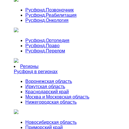
Русфонд.
Позвоночник
Русфонд.
Реабилитация
Русфонд.
Онкология
Русфонд.
Ортопедия
Русфонд.
Право
Русфонд.
Перелом
Регионы
Русфонд в регионах
Воронежская область
Иркутская область
Краснодарский край
Москва и Московская область
Нижегородская область
Новосибирская область
Приморский край