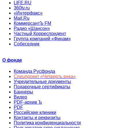
LIFE.RU
360tv.ru
«Интерфакс»
Mail.Ru
КоммерсантЪ FM
Радио «Шансон»
Частный Корреспондент
Группа компаний «Финам»
Собеседник
О фонде
Команда Русфонда
Спецпроект «Четверть века»
Учредительные документы
Подарочные сертификаты
Баннеры
Видео
PDF-архив Ъ
PDF
Российские клиники
Контакты и реквизиты
Политика конфиденциальности
Пользовательское соглашение