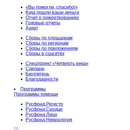
«Вы помогли, спасибо!»
Куда пошли ваши деньги
Отчет о пожертвованиях
Годовые отчеты
Аудит
Сборы по площадкам
Сборы по регионам
Сборы по приложениям
Сборы в соцсетях
Спецпроект «Четверть века»
Сделано
Бюллетень
Благодарности
Программы
Программы помощи
Русфонд.
Регистр
Русфонд.
Сердце
Русфонд.
Лицо
Русфонд.
Неврология