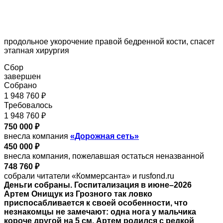
продольное укорочение правой бедренной кости, спасет
этапная хирургия
Сбор
завершен
Собрано
1 948 760 ₽
Требовалось
1 948 760 ₽
750 000 ₽
внесла компания
«Дорожная сеть»
450 000 ₽
внесла компания, пожелавшая остаться неназванной
748 760 ₽
собрали читатели «Коммерсанта» и rusfond.ru
Деньги собраны. Госпитализация в июне–2026
Артем Онищук из Грозного так ловко
приспосабливается к своей особенности, что
незнакомцы не замечают: одна нога у мальчика
короче другой на 5 см. Артем родился с редкой