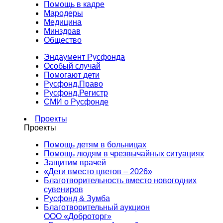
Помощь в кадре
Мародеры
Медицина
Минздрав
Общество
Эндаумент Русфонда
Особый случай
Помогают дети
Русфонд.Право
Русфонд.Регистр
СМИ о Русфонде
Проекты
Проекты
Помощь детям в больницах
Помощь людям в чрезвычайных ситуациях
Защитим врачей
«Дети вместо цветов – 2026»
Благотворительность вместо новогодних
сувениров
Русфонд & Зумба
Благотворительный аукцион
ООО «Доброторг»