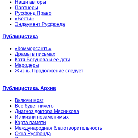
Наши авторы
Партнеры
Русфонд.Право
«Вести»
Эндаумент Русфонда
Публицистика
«Коммерсантъ»
Драмы в письмах
Катя Богунова и её дети
Мародеры
Жизнь. Продолжение следует
Публицистика. Архив
Включи мозг
Все будет ничего
Диагноз доктора Мясникова
Из жизни незаменимых
Карта памяти
Международная благотворительность
Окна Русфонда