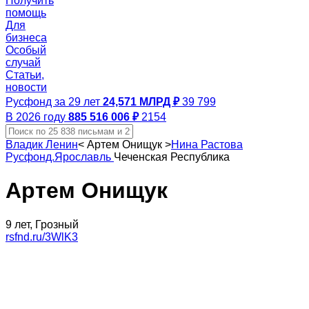
Получить
помощь
Для
бизнеса
Особый
случай
Статьи,
новости
Русфонд за 29 лет
24,571 МЛРД ₽
39 799
В 2026 году
885 516 006 ₽
2154
Владик Ленин
<
Артем Онищук
>
Нина Растова
Русфонд.Ярославль
Чеченская Республика
Артем Онищук
9 лет, Грозный
rsfnd.ru/3WlK3