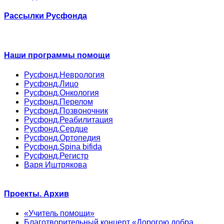
Рассылки Русфонда
Наши программы помощи
Русфонд.Неврология
Русфонд.Лицо
Русфонд.Онкология
Русфонд.Перелом
Русфонд.Позвоночник
Русфонд.Реабилитация
Русфонд.Сердце
Русфонд.Ортопедия
Русфонд.Spina bifida
Русфонд.Регистр
Варя Иштрякова
Проекты. Архив
«Учитель помощи»
Благотворительный концерт «Дорогою добра.