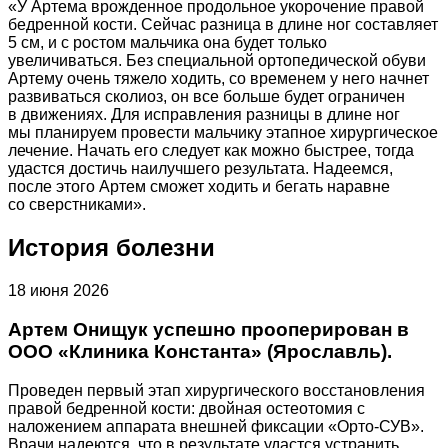
«У Артема врожденное продольное укорочение правой
бедренной кости. Сейчас разница в длине ног составляет
5 см, и с ростом мальчика она будет только
увеличиваться. Без специальной ортопедической обуви
Артему очень тяжело ходить, со временем у него начнет
развиваться сколиоз, он все больше будет ограничен
в движениях. Для исправления разницы в длине ног
мы планируем провести мальчику этапное хирургическое
лечение. Начать его следует как можно быстрее, тогда
удастся достичь наилучшего результата. Надеемся,
после этого Артем сможет ходить и бегать наравне
со сверстниками».
История болезни
18 июня 2026
Артем Онищук успешно прооперирован в
ООО «Клиника Константа» (Ярославль).
Проведен первый этап хирургического восстановления
правой бедренной кости: двойная остеотомия с
наложением аппарата внешней фиксации «Орто-СУВ».
Врачи надеются, что в результате удастся устранить