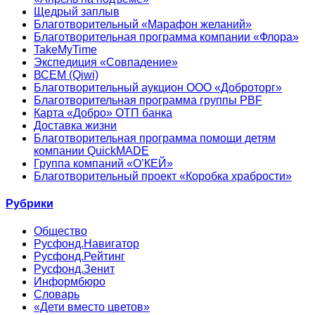
Щедрый заплыв
Благотворительный «Марафон желаний»
Благотворительная программа компании «Флора»
TakeMyTime
Экспедиция «Совпадение»
ВСЕМ (Qiwi)
Благотворительный аукцион ООО «Доброторг»
Благотворительная программа группы PBF
Карта «Добро» ОТП банка
Доставка жизни
Благотворительная программа помощи детям
компании QuickMADE
Группа компаний «О’КЕЙ»
Благотворительный проект «Коробка храбрости»
Рубрики
Общество
Русфонд.Навигатор
Русфонд.Рейтинг
Русфонд.Зенит
Информбюро
Словарь
«Дети вместо цветов»