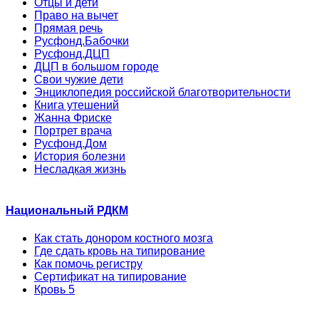
Отцы и дети
Право на вычет
Прямая речь
Русфонд.Бабочки
Русфонд.ДЦП
ДЦП в большом городе
Свои чужие дети
Энциклопедия российской благотворительности
Книга утешений
Жанна Фриске
Портрет врача
Русфонд.Дом
История болезни
Несладкая жизнь
Национальный РДКМ
Как стать донором костного мозга
Где сдать кровь на типирование
Как помочь регистру
Сертификат на типирование
Кровь 5