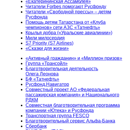
«Екатерининская Ассамблея»
Читатели Forbes помогают Русфонду
Читатели «Свободной прессы» – детям
Русфонда
Помощь детям Татарстана от «Клуба
чемпионов» сети АЗС «Татнефть»
Крылья добра («Уральские авиалинии»)
Мили милосердия
S7 Priority (S7 Airlines)
«Сказки для жизни»
«Активный гражданин» и «Миллион призов»
Группа «Трансойл»
Благотворительная деятельность
Олега Леонова
БФ «Татнефть»
Русфонд.Навигатор
Совместный проект АО «Федеральная
пассажирская компания» и Национального
РДКМ
Совместная благотворительная программа
компании «Ютека» и Русфонда
Транспортная группа FESCO
Благотворительный сервис Альфа-Банка
Сбербанк