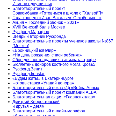
Измени одну жизнь»
Благотворительный проект
Совкомбанка «Готовимся к школе с "Халвой"!»
Гала-концерт «Иван Васильев. С любовью…»
Акция «Последний звонок – 2021»
XVIII Венский бал в Москве
Русфонд.Марафон
Щедрый вторник Русфонда
Благотворительные проекты учеников школы №867
(Москва)
«Бронницкий ювелир»
«На день рождения спаси ребенка»
Сбор для пострадавших в авиакатастрофе
Бюллетень доноров костного мозга Кровь5
Русфонд.Зенит
Русфонд.Ironstar
«Будем жить!» в Екатеринбурге
Фотовыставка «Угадай донора»
Благотворительный показ к/ф «Война Анны»
Благотворительный проект компании ALBA
Благотворительная акция «Главпсихплав»
Дмитрий Хворостовский
и друзья – детям
Благотворительный онлайн‑марафон
«Апрель на подъеме»