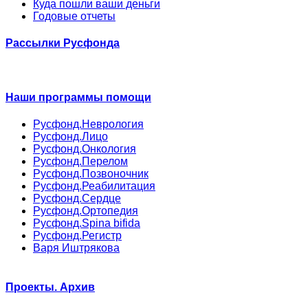
Куда пошли ваши деньги
Годовые отчеты
Рассылки Русфонда
Наши программы помощи
Русфонд.Неврология
Русфонд.Лицо
Русфонд.Онкология
Русфонд.Перелом
Русфонд.Позвоночник
Русфонд.Реабилитация
Русфонд.Сердце
Русфонд.Ортопедия
Русфонд.Spina bifida
Русфонд.Регистр
Варя Иштрякова
Проекты. Архив