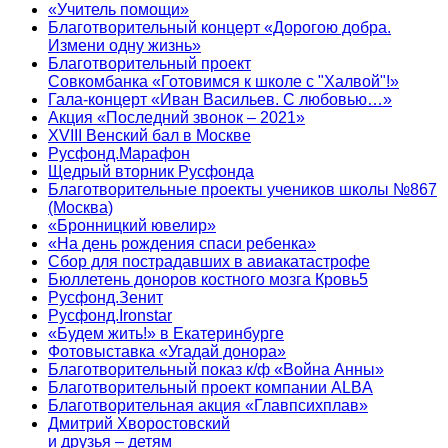
«Учитель помощи»
Благотворительный концерт «Дорогою добра.
Измени одну жизнь»
Благотворительный проект
Совкомбанка «Готовимся к школе с "Халвой"!»
Гала-концерт «Иван Васильев. С любовью…»
Акция «Последний звонок – 2021»
XVIII Венский бал в Москве
Русфонд.Марафон
Щедрый вторник Русфонда
Благотворительные проекты учеников школы №867
(Москва)
«Бронницкий ювелир»
«На день рождения спаси ребенка»
Сбор для пострадавших в авиакатастрофе
Бюллетень доноров костного мозга Кровь5
Русфонд.Зенит
Русфонд.Ironstar
«Будем жить!» в Екатеринбурге
Фотовыставка «Угадай донора»
Благотворительный показ к/ф «Война Анны»
Благотворительный проект компании ALBA
Благотворительная акция «Главпсихплав»
Дмитрий Хворостовский
и друзья – детям