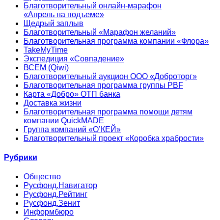
Благотворительный онлайн‑марафон
«Апрель на подъеме»
Щедрый заплыв
Благотворительный «Марафон желаний»
Благотворительная программа компании «Флора»
TakeMyTime
Экспедиция «Совпадение»
ВСЕМ (Qiwi)
Благотворительный аукцион ООО «Доброторг»
Благотворительная программа группы PBF
Карта «Добро» ОТП банка
Доставка жизни
Благотворительная программа помощи детям
компании QuickMADE
Группа компаний «О’КЕЙ»
Благотворительный проект «Коробка храбрости»
Рубрики
Общество
Русфонд.Навигатор
Русфонд.Рейтинг
Русфонд.Зенит
Информбюро