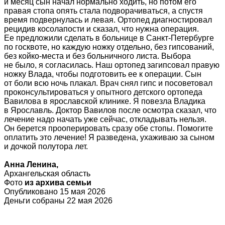
и месяц сын начал нормально ходить, но потом его
правая стопа опять стала подворачиваться, а спустя
время подвернулась и левая. Ортопед диагностировал
рецидив косолапости и сказал, что нужна операция.
Ее предложили сделать в больнице в Санкт-Петербурге
по госквоте, но каждую ножку отдельно, без гипсований,
без койко-места и без больничного листа. Выбора
не было, я согласилась. Наш ортопед загипсовал правую
ножку Влада, чтобы подготовить ее к операции. Сын
от боли всю ночь плакал. Врач снял гипс и посоветовал
проконсультироваться у опытного детского ортопеда
Вавилова в ярославской клинике. Я повезла Владика
в Ярославль. Доктор Вавилов после осмотра сказал, что
лечение надо начать уже сейчас, откладывать нельзя.
Он берется прооперировать сразу обе стопы. Помогите
оплатить это лечение! Я разведена, ухаживаю за сыном
и дочкой полутора лет.
Анна Ленина,
Архангельская область
Фото
из архива семьи
Опубликовано 15 мая 2026
Деньги собраны 22 мая 2026