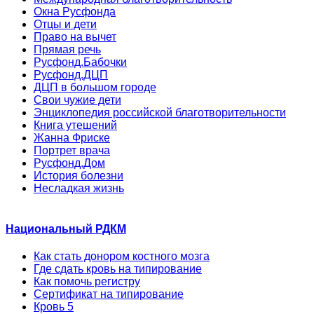
Окна Русфонда
Отцы и дети
Право на вычет
Прямая речь
Русфонд.Бабочки
Русфонд.ДЦП
ДЦП в большом городе
Свои чужие дети
Энциклопедия российской благотворительности
Книга утешений
Жанна Фриске
Портрет врача
Русфонд.Дом
История болезни
Несладкая жизнь
Национальный РДКМ
Как стать донором костного мозга
Где сдать кровь на типирование
Как помочь регистру
Сертификат на типирование
Кровь 5