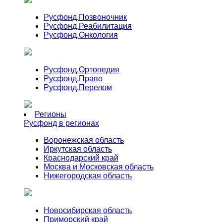
Русфонд.
Позвоночник
Русфонд.
Реабилитация
Русфонд.
Онкология
Русфонд.
Ортопедия
Русфонд.
Право
Русфонд.
Перелом
Регионы
Русфонд в регионах
Воронежская область
Иркутская область
Краснодарский край
Москва и Московская область
Нижегородская область
Новосибирская область
Приморский край