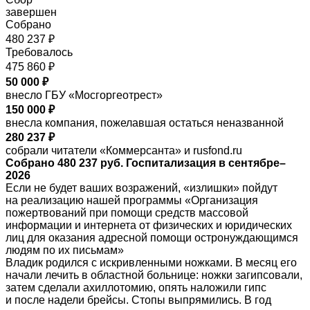
завершен
Собрано
480 237 ₽
Требовалось
475 860 ₽
50 000 ₽
внесло ГБУ «Мосгоргеотрест»
150 000 ₽
внесла компания, пожелавшая остаться неназванной
280 237 ₽
собрали читатели «Коммерсанта» и rusfond.ru
Собрано 480 237 руб. Госпитализация в сентябре–
2026
Если не будет ваших возражений, «излишки» пойдут
на реализацию нашей программы «Организация
пожертвований при помощи средств массовой
информации и интернета от физических и юридических
лиц для оказания адресной помощи остронуждающимся
людям по их письмам»
Владик родился с искривленными ножками. В месяц его
начали лечить в областной больнице: ножки загипсовали,
затем сделали ахиллотомию, опять наложили гипс
и после надели брейсы. Стопы выпрямились. В год