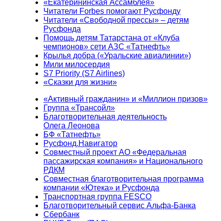
«Екатерининская Ассамблея»
Читатели Forbes помогают Русфонду
Читатели «Свободной прессы» – детям
Русфонда
Помощь детям Татарстана от «Клуба
чемпионов» сети АЗС «Татнефть»
Крылья добра («Уральские авиалинии»)
Мили милосердия
S7 Priority (S7 Airlines)
«Сказки для жизни»
«Активный гражданин» и «Миллион призов»
Группа «Трансойл»
Благотворительная деятельность
Олега Леонова
БФ «Татнефть»
Русфонд.Навигатор
Совместный проект АО «Федеральная
пассажирская компания» и Национального
РДКМ
Совместная благотворительная программа
компании «Ютека» и Русфонда
Транспортная группа FESCO
Благотворительный сервис Альфа-Банка
Сбербанк