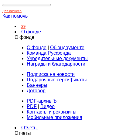
Для бизнеса
Как помочь
29
О фонде
О фонде
О фонде
|
Об эндаументе
Команда Русфонда
Учредительные документы
Награды и благодарности
Подписка на новости
Подарочные сертификаты
Баннеры
Договор
PDF-архив Ъ
PDF
|
Видео
Контакты и реквизиты
Мобильные приложения
Отчеты
Отчеты