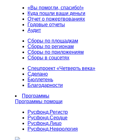
«Вы помогли, спасибо!»
Куда пошли ваши деньги
Отчет о пожертвованиях
Годовые отчеты
Аудит
Сборы по площадкам
Сборы по регионам
Сборы по приложениям
Сборы в соцсетях
Спецпроект «Четверть века»
Сделано
Бюллетень
Благодарности
Программы
Программы помощи
Русфонд.
Регистр
Русфонд.
Сердце
Русфонд.
Лицо
Русфонд.
Неврология