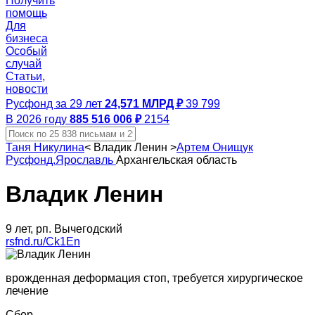
Получить
помощь
Для
бизнеса
Особый
случай
Статьи,
новости
Русфонд за 29 лет
24,571 МЛРД ₽
39 799
В 2026 году
885 516 006 ₽
2154
Таня Никулина
<
Владик Ленин
>
Артем Онищук
Русфонд.Ярославль
Архангельская область
Владик Ленин
9 лет, рп. Вычегодский
rsfnd.ru/Ck1En
врожденная деформация стоп, требуется хирургическое
лечение
Сбор