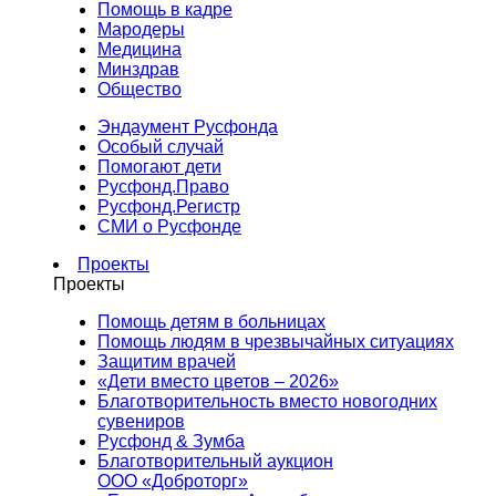
Помощь в кадре
Мародеры
Медицина
Минздрав
Общество
Эндаумент Русфонда
Особый случай
Помогают дети
Русфонд.Право
Русфонд.Регистр
СМИ о Русфонде
Проекты
Проекты
Помощь детям в больницах
Помощь людям в чрезвычайных ситуациях
Защитим врачей
«Дети вместо цветов – 2026»
Благотворительность вместо новогодних
сувениров
Русфонд & Зумба
Благотворительный аукцион
ООО «Доброторг»