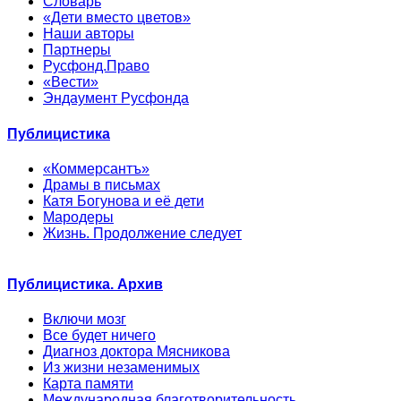
Словарь
«Дети вместо цветов»
Наши авторы
Партнеры
Русфонд.Право
«Вести»
Эндаумент Русфонда
Публицистика
«Коммерсантъ»
Драмы в письмах
Катя Богунова и её дети
Мародеры
Жизнь. Продолжение следует
Публицистика. Архив
Включи мозг
Все будет ничего
Диагноз доктора Мясникова
Из жизни незаменимых
Карта памяти
Международная благотворительность