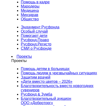
Помощь в кадре
Мародеры
Медицина
Минздрав
Общество
Эндаумент Русфонда
Особый случай
Помогают дети
Русфонд.Право
Русфонд.Регистр
СМИ о Русфонде
Проекты
Проекты
Помощь детям в больницах
Помощь людям в чрезвычайных ситуациях
Защитим врачей
«Дети вместо цветов – 2026»
Благотворительность вместо новогодних
сувениров
Русфонд & Зумба
Благотворительный аукцион
ООО «Доброторг»