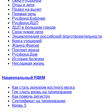
Окна Русфонда
Отцы и дети
Право на вычет
Прямая речь
Русфонд.Бабочки
Русфонд.ДЦП
ДЦП в большом городе
Свои чужие дети
Энциклопедия российской благотворительности
Книга утешений
Жанна Фриске
Портрет врача
Русфонд.Дом
История болезни
Несладкая жизнь
Национальный РДКМ
Как стать донором костного мозга
Где сдать кровь на типирование
Как помочь регистру
Сертификат на типирование
Кровь 5