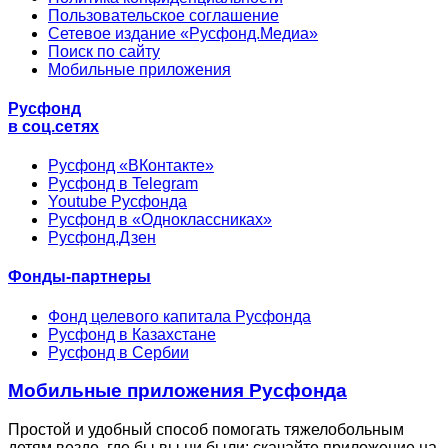
Пользовательское соглашение
Сетевое издание «Русфонд.Медиа»
Поиск по сайту
Мобильные приложения
Русфонд
в соц.сетях
Русфонд «ВКонтакте»
Русфонд в Telegram
Youtube Русфонда
Русфонд в «Одноклассниках»
Русфонд.Дзен
Фонды-партнеры
Фонд целевого капитала Русфонда
Русфонд в Казахстане
Русфонд в Сербии
Мобильные приложения Русфонда
Простой и удобный способ помогать тяжелобольным
детям везде, где бы вы ни были: скачайте приложение на