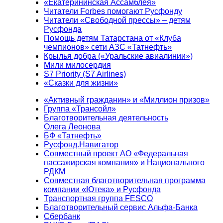
«Екатерининская Ассамблея»
Читатели Forbes помогают Русфонду
Читатели «Свободной прессы» – детям
Русфонда
Помощь детям Татарстана от «Клуба
чемпионов» сети АЗС «Татнефть»
Крылья добра («Уральские авиалинии»)
Мили милосердия
S7 Priority (S7 Airlines)
«Сказки для жизни»
«Активный гражданин» и «Миллион призов»
Группа «Трансойл»
Благотворительная деятельность
Олега Леонова
БФ «Татнефть»
Русфонд.Навигатор
Совместный проект АО «Федеральная
пассажирская компания» и Национального
РДКМ
Совместная благотворительная программа
компании «Ютека» и Русфонда
Транспортная группа FESCO
Благотворительный сервис Альфа-Банка
Сбербанк