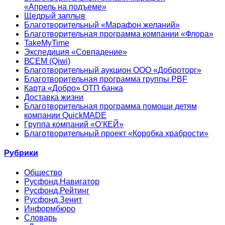
«Апрель на подъеме»
Щедрый заплыв
Благотворительный «Марафон желаний»
Благотворительная программа компании «Флора»
TakeMyTime
Экспедиция «Совпадение»
ВСЕМ (Qiwi)
Благотворительный аукцион ООО «Доброторг»
Благотворительная программа группы PBF
Карта «Добро» ОТП банка
Доставка жизни
Благотворительная программа помощи детям
компании QuickMADE
Группа компаний «О’КЕЙ»
Благотворительный проект «Коробка храбрости»
Рубрики
Общество
Русфонд.Навигатор
Русфонд.Рейтинг
Русфонд.Зенит
Информбюро
Словарь