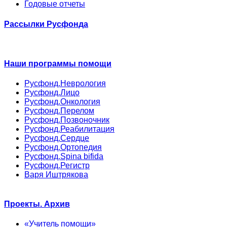
Годовые отчеты
Рассылки Русфонда
Наши программы помощи
Русфонд.Неврология
Русфонд.Лицо
Русфонд.Онкология
Русфонд.Перелом
Русфонд.Позвоночник
Русфонд.Реабилитация
Русфонд.Сердце
Русфонд.Ортопедия
Русфонд.Spina bifida
Русфонд.Регистр
Варя Иштрякова
Проекты. Архив
«Учитель помощи»