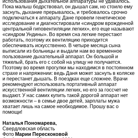
использования дыхательной аппаратуры не удавалось.
Пока малыш бодрствовал, он дышал сам, но стоило ему
заснуть, дыхание прерывалось, и требовалось срочно
подключаться к аппарату. Дане провели генетическое
исследование и диагностировали «синдром врожденной
центральной гиповентиляции легких», его еще называют
«синдром Ундины». Во время сна легкие перестают
работать, поэтому их вентиляцию приходится
обеспечивать искусственно. В четыре месяца сына
выписали из больницы и выдали нам во временное
пользование дыхательный аппарат. Он большой и
тяжелый, брать его с собой на улицу не получается.
Поэтому во время прогулки мы находимся в постоянном
страхе и напряжении: ведь Даня может заснуть в коляске
и перестанет дышать. В поездках еще сложнее. Врачи
рекомендуют использовать портативный аппарат
искусственной вентиляции легких, но его за госсчет не
выдают. У нас самих купить такой дорогой аппарат нет
возможности – в семье двое детей, зарплаты мужа
хватает лишь на самое необходимое. Прошу вас о
помощи!
Наталья Пономарева,
Свердловская область
Фото
Мари
и
Перескоков
ой