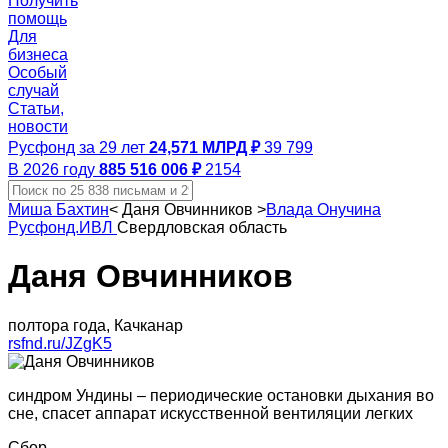
Получить
помощь
Для
бизнеса
Особый
случай
Статьи,
новости
Русфонд за 29 лет
24,571 МЛРД ₽
39 799
В 2026 году
885 516 006 ₽
2154
Миша Бахтин
<
Даня Овчинников
>
Влада Онучина
Русфонд.ИВЛ
Свердловская область
Даня Овчинников
полтора года, Качканар
rsfnd.ru/JZgK5
синдром Ундины – периодические остановки дыхания во
сне, спасет аппарат искусственной вентиляции легких
Сбор