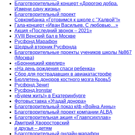
Благотворительный концерт «Дорогою добра.
Измени одну жизнь»
Благотворительный проект
Совкомбанка «Готовимся к школе с "Халвой"!»
Гала-концерт «Иван Васильев. С любовью…»
Акция «Последний звонок – 2021»
XVIII Венский бал в Москве
Русфонд.Марафон
Щедрый вторник Русфонда
Благотворительные проекты учеников школы №867
(Москва)
«Бронницкий ювелир»
«На день рождения спаси ребенка»
Сбор для пострадавших в авиакатастрофе
Бюллетень доноров костного мозга Кровь5
Русфонд.Зенит
Русфонд.Ironstar
«Будем жить!» в Екатеринбурге
Фотовыставка «Угадай донора»
Благотворительный показ к/ф «Война Анны»
Благотворительный проект компании ALBA
Благотворительная акция «Главпсихплав»
Дмитрий Хворостовский
и друзья – детям
Благотворительный онлайн‑марафон