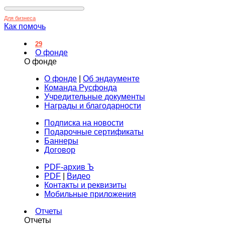
Для бизнеса
Как помочь
29
О фонде
О фонде
О фонде
|
Об эндаументе
Команда Русфонда
Учредительные документы
Награды и благодарности
Подписка на новости
Подарочные сертификаты
Баннеры
Договор
PDF-архив Ъ
PDF
|
Видео
Контакты и реквизиты
Мобильные приложения
Отчеты
Отчеты