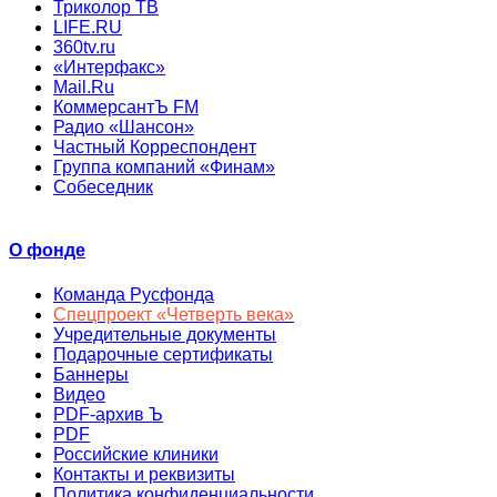
Триколор ТВ
LIFE.RU
360tv.ru
«Интерфакс»
Mail.Ru
КоммерсантЪ FM
Радио «Шансон»
Частный Корреспондент
Группа компаний «Финам»
Собеседник
О фонде
Команда Русфонда
Спецпроект «Четверть века»
Учредительные документы
Подарочные сертификаты
Баннеры
Видео
PDF-архив Ъ
PDF
Российские клиники
Контакты и реквизиты
Политика конфиденциальности