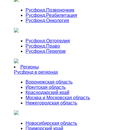
Русфонд.
Позвоночник
Русфонд.
Реабилитация
Русфонд.
Онкология
Русфонд.
Ортопедия
Русфонд.
Право
Русфонд.
Перелом
Регионы
Русфонд в регионах
Воронежская область
Иркутская область
Краснодарский край
Москва и Московская область
Нижегородская область
Новосибирская область
Приморский край