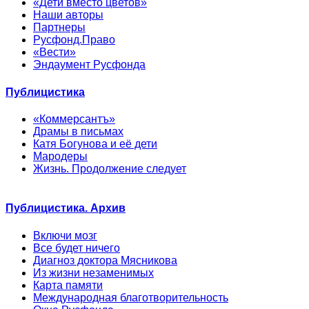
«Дети вместо цветов»
Наши авторы
Партнеры
Русфонд.Право
«Вести»
Эндаумент Русфонда
Публицистика
«Коммерсантъ»
Драмы в письмах
Катя Богунова и её дети
Мародеры
Жизнь. Продолжение следует
Публицистика. Архив
Включи мозг
Все будет ничего
Диагноз доктора Мясникова
Из жизни незаменимых
Карта памяти
Международная благотворительность