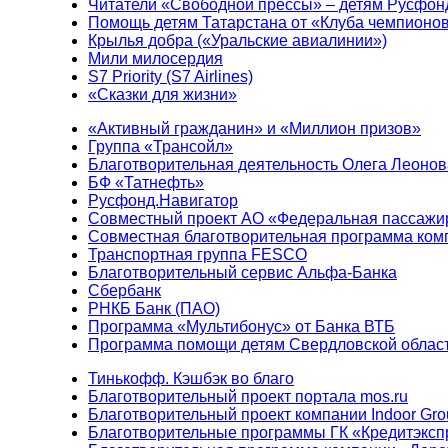
Читатели «Свободной прессы» – детям Русфон
Помощь детям Татарстана от «Клуба чемпионо
Крылья добра («Уральские авиалинии»)
Мили милосердия
S7 Priority (S7 Airlines)
«Сказки для жизни»
«Активный гражданин» и «Миллион призов»
Группа «Трансойл»
Благотворительная деятельность Олега Леонов
БФ «Татнефть»
Русфонд.Навигатор
Совместный проект АО «Федеральная пассажи
Совместная благотворительная программа ком
Транспортная группа FESCO
Благотворительный сервис Альфа-Банка
Сбербанк
РНКБ Банк (ПАО)
Программа «Мультибонус» от Банка ВТБ
Программа помощи детям Свердловской област
Тинькофф. Кэшбэк во благо
Благотворительный проект портала mos.ru
Благотворительный проект компании Indoor Gro
Благотворительные программы ГК «Кредитэксп