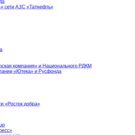
да
в» сети АЗС «Татнефть»
а
рская компания» и Национального РДКМ
пании «Ютека» и Русфонда
и «Росток добра»
up
ресс»