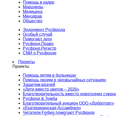
Помощь в кадре
Мародеры
Медицина
Минздрав
Общество
Эндаумент Русфонда
Особый случай
Помогают дети
Русфонд.Право
Русфонд.Регистр
СМИ о Русфонде
Проекты
Проекты
Помощь детям в больницах
Помощь людям в чрезвычайных ситуациях
Защитим врачей
«Дети вместо цветов – 2026»
Благотворительность вместо новогодних сувен
Русфонд & Зумба
Благотворительный аукцион ООО «Доброторг»
«Екатерининская Ассамблея»
Читатели Forbes помогают Русфонду