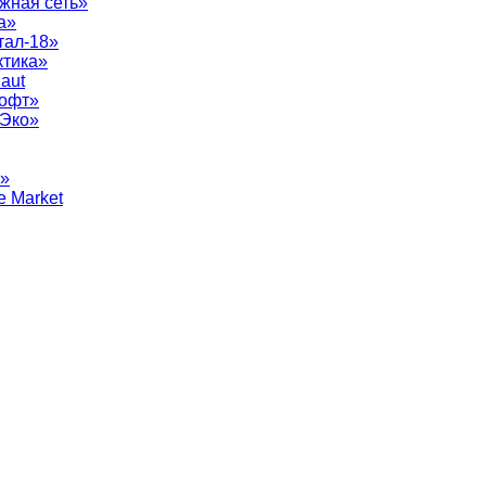
жная сеть»
а»
тал-18»
ктика»
aut
софт»
рЭко»
т»
e Market