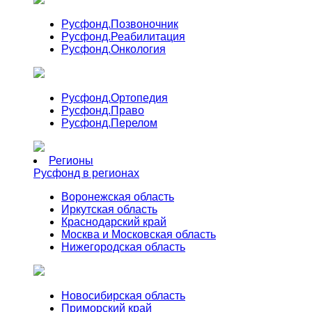
Русфонд.
Позвоночник
Русфонд.
Реабилитация
Русфонд.
Онкология
Русфонд.
Ортопедия
Русфонд.
Право
Русфонд.
Перелом
Регионы
Русфонд в регионах
Воронежская область
Иркутская область
Краснодарский край
Москва и Московская область
Нижегородская область
Новосибирская область
Приморский край