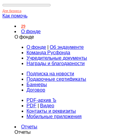
Для бизнеса
Как помочь
29
О фонде
О фонде
О фонде
|
Об эндаументе
Команда Русфонда
Учредительные документы
Награды и благодарности
Подписка на новости
Подарочные сертификаты
Баннеры
Договор
PDF-архив Ъ
PDF
|
Видео
Контакты и реквизиты
Мобильные приложения
Отчеты
Отчеты