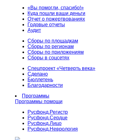
«Вы помогли, спасибо!»
Куда пошли ваши деньги
Отчет о пожертвованиях
Годовые отчеты
Аудит
Сборы по площадкам
Сборы по регионам
Сборы по приложениям
Сборы в соцсетях
Спецпроект «Четверть века»
Сделано
Бюллетень
Благодарности
Программы
Программы помощи
Русфонд.
Регистр
Русфонд.
Сердце
Русфонд.
Лицо
Русфонд.
Неврология