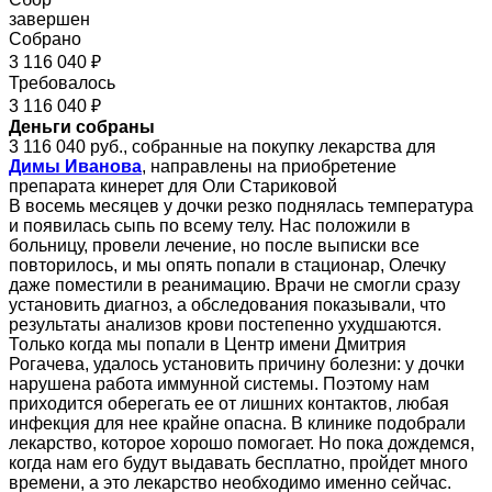
завершен
Собрано
3 116 040 ₽
Требовалось
3 116 040 ₽
Деньги собраны
3 116 040 руб., собранные на покупку лекарства для
Димы Иванова
, направлены на приобретение
препарата кинерет для Оли Стариковой
В восемь месяцев у дочки резко поднялась температура
и появилась сыпь по всему телу. Нас положили в
больницу, провели лечение, но после выписки все
повторилось, и мы опять попали в стационар, Олечку
даже поместили в реанимацию. Врачи не смогли сразу
установить диагноз, а обследования показывали, что
результаты анализов крови постепенно ухудшаются.
Только когда мы попали в Центр имени Дмитрия
Рогачева, удалось установить причину болезни: у дочки
нарушена работа иммунной системы. Поэтому нам
приходится оберегать ее от лишних контактов, любая
инфекция для нее крайне опасна. В клинике подобрали
лекарство, которое хорошо помогает. Но пока дождемся,
когда нам его будут выдавать бесплатно, пройдет много
времени, а это лекарство необходимо именно сейчас.