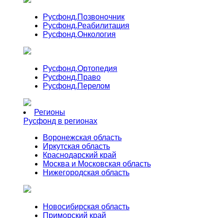
Русфонд.
Позвоночник
Русфонд.
Реабилитация
Русфонд.
Онкология
Русфонд.
Ортопедия
Русфонд.
Право
Русфонд.
Перелом
Регионы
Русфонд в регионах
Воронежская область
Иркутская область
Краснодарский край
Москва и Московская область
Нижегородская область
Новосибирская область
Приморский край