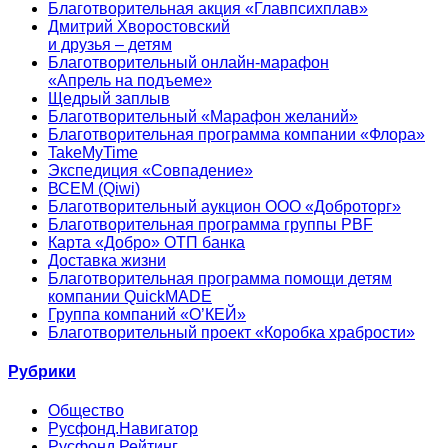
Благотворительная акция «Главпсихплав»
Дмитрий Хворостовский
и друзья – детям
Благотворительный онлайн‑марафон
«Апрель на подъеме»
Щедрый заплыв
Благотворительный «Марафон желаний»
Благотворительная программа компании «Флора»
TakeMyTime
Экспедиция «Совпадение»
ВСЕМ (Qiwi)
Благотворительный аукцион ООО «Доброторг»
Благотворительная программа группы PBF
Карта «Добро» ОТП банка
Доставка жизни
Благотворительная программа помощи детям
компании QuickMADE
Группа компаний «О’КЕЙ»
Благотворительный проект «Коробка храбрости»
Рубрики
Общество
Русфонд.Навигатор
Русфонд.Рейтинг