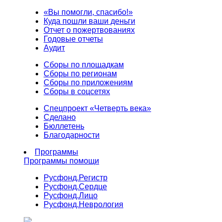
«Вы помогли, спасибо!»
Куда пошли ваши деньги
Отчет о пожертвованиях
Годовые отчеты
Аудит
Сборы по площадкам
Сборы по регионам
Сборы по приложениям
Сборы в соцсетях
Спецпроект «Четверть века»
Сделано
Бюллетень
Благодарности
Программы
Программы помощи
Русфонд.
Регистр
Русфонд.
Сердце
Русфонд.
Лицо
Русфонд.
Неврология