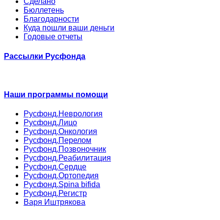
Сделано
Бюллетень
Благодарности
Куда пошли ваши деньги
Годовые отчеты
Рассылки Русфонда
Наши программы помощи
Русфонд.Неврология
Русфонд.Лицо
Русфонд.Онкология
Русфонд.Перелом
Русфонд.Позвоночник
Русфонд.Реабилитация
Русфонд.Сердце
Русфонд.Ортопедия
Русфонд.Spina bifida
Русфонд.Регистр
Варя Иштрякова