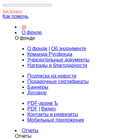
Для бизнеса
Как помочь
29
О фонде
О фонде
О фонде
|
Об эндаументе
Команда Русфонда
Учредительные документы
Награды и благодарности
Подписка на новости
Подарочные сертификаты
Баннеры
Договор
PDF-архив Ъ
PDF
|
Видео
Контакты и реквизиты
Мобильные приложения
Отчеты
Отчеты