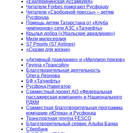
«Екатерининская Ассамблея»
Читатели Forbes помогают Русфонду
Читатели «Свободной прессы» – детям
Русфонда
Помощь детям Татарстана от «Клуба
чемпионов» сети АЗС «Татнефть»
Крылья добра («Уральские авиалинии»)
Мили милосердия
S7 Priority (S7 Airlines)
«Сказки для жизни»
«Активный гражданин» и «Миллион призов»
Группа «Трансойл»
Благотворительная деятельность
Олега Леонова
БФ «Татнефть»
Русфонд.Навигатор
Совместный проект АО «Федеральная
пассажирская компания» и Национального
РДКМ
Совместная благотворительная программа
компании «Ютека» и Русфонда
Транспортная группа FESCO
Благотворительный сервис Альфа-Банка
Сбербанк