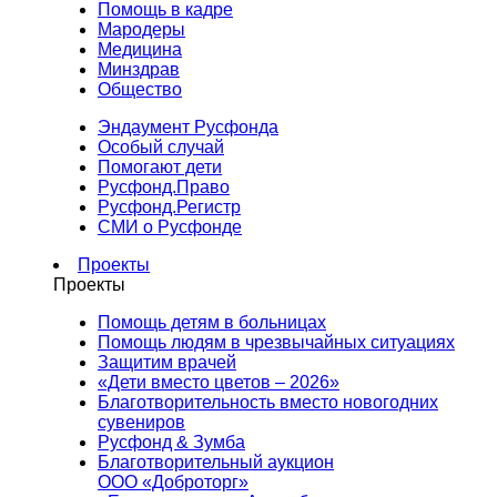
Помощь в кадре
Мародеры
Медицина
Минздрав
Общество
Эндаумент Русфонда
Особый случай
Помогают дети
Русфонд.Право
Русфонд.Регистр
СМИ о Русфонде
Проекты
Проекты
Помощь детям в больницах
Помощь людям в чрезвычайных ситуациях
Защитим врачей
«Дети вместо цветов – 2026»
Благотворительность вместо новогодних
сувениров
Русфонд & Зумба
Благотворительный аукцион
ООО «Доброторг»