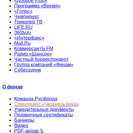
«Доброе утро»
Программа «Время»
«Голос»
Чемпионат
Триколор ТВ
LIFE.RU
360tv.ru
«Интерфакс»
Mail.Ru
КоммерсантЪ FM
Радио «Шансон»
Частный Корреспондент
Группа компаний «Финам»
Собеседник
О фонде
Команда Русфонда
Спецпроект «Четверть века»
Учредительные документы
Подарочные сертификаты
Баннеры
Видео
PDF-архив Ъ