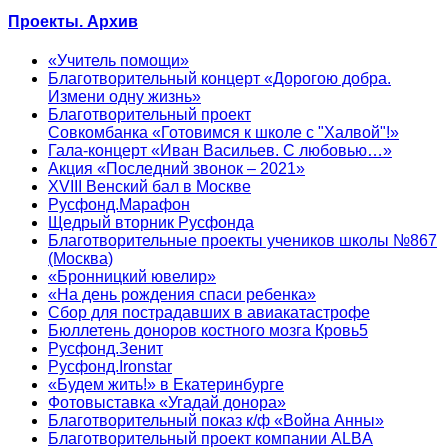
Проекты. Архив
«Учитель помощи»
Благотворительный концерт «Дорогою добра.
Измени одну жизнь»
Благотворительный проект
Совкомбанка «Готовимся к школе с "Халвой"!»
Гала-концерт «Иван Васильев. С любовью…»
Акция «Последний звонок – 2021»
XVIII Венский бал в Москве
Русфонд.Марафон
Щедрый вторник Русфонда
Благотворительные проекты учеников школы №867
(Москва)
«Бронницкий ювелир»
«На день рождения спаси ребенка»
Сбор для пострадавших в авиакатастрофе
Бюллетень доноров костного мозга Кровь5
Русфонд.Зенит
Русфонд.Ironstar
«Будем жить!» в Екатеринбурге
Фотовыставка «Угадай донора»
Благотворительный показ к/ф «Война Анны»
Благотворительный проект компании ALBA