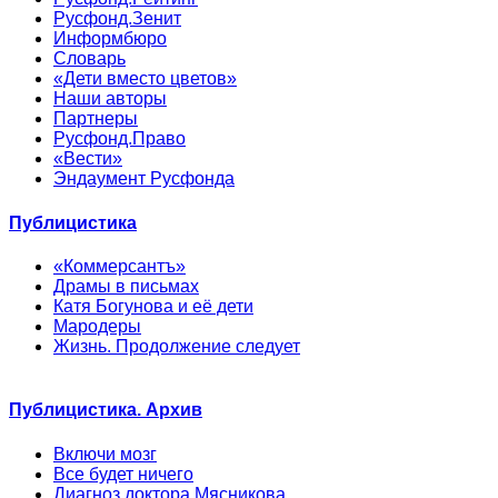
Русфонд.Зенит
Информбюро
Словарь
«Дети вместо цветов»
Наши авторы
Партнеры
Русфонд.Право
«Вести»
Эндаумент Русфонда
Публицистика
«Коммерсантъ»
Драмы в письмах
Катя Богунова и её дети
Мародеры
Жизнь. Продолжение следует
Публицистика. Архив
Включи мозг
Все будет ничего
Диагноз доктора Мясникова