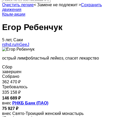
Очистить легкие
<
Замене не подлежит
>
Сохранить
движения
Крым-акции
Егор Ребенчук
5 лет, Саки
rsfnd.ru/nGeeJ
острый лимфобластный лейкоз, спасет лекарство
Сбор
завершен
Собрано
362 470 ₽
Требовалось
335 158 ₽
146 689 ₽
внес
РНКБ Банк (ПАО)
75 927 ₽
внес Свято-Троицкий женский монастырь