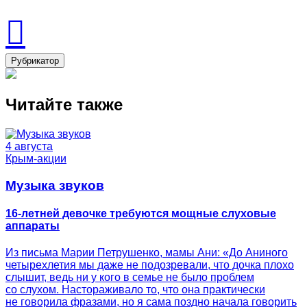
Рубрикатор
Читайте также
4 августа
Крым-акции
Музыка звуков
16-летней девочке требуются мощные слуховые
аппараты
Из письма Марии Петрушенко, мамы Ани: «До Аниного
четырехлетия мы даже не подозревали, что дочка плохо
слышит, ведь ни у кого в семье не было проблем
со слухом. Настораживало то, что она практически
не говорила фразами, но я сама поздно начала говорить