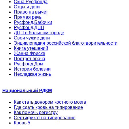
Окна Русфонда
Отцы и дети
Право на вычет
Прямая речь
Русфонд.Бабочки
Русфонд.ДЦП
ДЦП в большом городе
Свои чужие дети
Энциклопедия российской благотворительности
Книга утешений
Жанна Фриске
Портрет врача
Русфонд.Дом
История болезни
Несладкая жизнь
Национальный РДКМ
Как стать донором костного мозга
Где сдать кровь на типирование
Как помочь регистру
Сертификат на типирование
Кровь 5