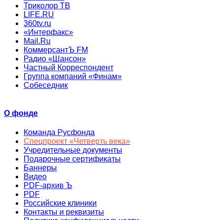
Триколор ТВ
LIFE.RU
360tv.ru
«Интерфакс»
Mail.Ru
КоммерсантЪ FM
Радио «Шансон»
Частный Корреспондент
Группа компаний «Финам»
Собеседник
О фонде
Команда Русфонда
Спецпроект «Четверть века»
Учредительные документы
Подарочные сертификаты
Баннеры
Видео
PDF-архив Ъ
PDF
Российские клиники
Контакты и реквизиты