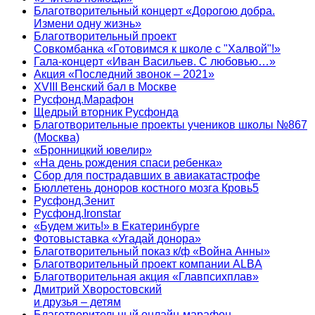
Благотворительный концерт «Дорогою добра.
Измени одну жизнь»
Благотворительный проект
Совкомбанка «Готовимся к школе с "Халвой"!»
Гала-концерт «Иван Васильев. С любовью…»
Акция «Последний звонок – 2021»
XVIII Венский бал в Москве
Русфонд.Марафон
Щедрый вторник Русфонда
Благотворительные проекты учеников школы №867
(Москва)
«Бронницкий ювелир»
«На день рождения спаси ребенка»
Сбор для пострадавших в авиакатастрофе
Бюллетень доноров костного мозга Кровь5
Русфонд.Зенит
Русфонд.Ironstar
«Будем жить!» в Екатеринбурге
Фотовыставка «Угадай донора»
Благотворительный показ к/ф «Война Анны»
Благотворительный проект компании ALBA
Благотворительная акция «Главпсихплав»
Дмитрий Хворостовский
и друзья – детям
Благотворительный онлайн‑марафон