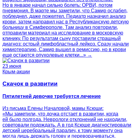
Но в январе начал сильно болеть: ОРВИ, потом
пневмония. В марте мы заметили, что Самир ослабел,
побледнел, даже пожелтел. Педиатр назначил анализ
крови, затем направил нас в Республиканскую детскую
больницу в Симферополе. Там анализ повторили,
отправили материал на исследование в московскую
клинику. По результатам сыну поставили страшный
диагноз: острый лимфобластный лейкоз. Сразу начали
химиотерапию, Самир вышел в ремиссию, но в крови
еще остаются опухолевые клетки...» →
23 июня
Крым-акции
Скачок в развитии
Пятилетней девочке требуется лечение
Из письма Елены Началовой, мамы Ксюши:
«Мы заметили, что дочка отстает в развитии, когда
ей было полгода. Неврологи отклонений не находили,
советовали подождать. А в год Ксюше диагностировали
детский церебральный паралич, к тому моменту она
могла лишь держать голову и переворачиваться.