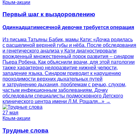
Крым-акции
Первый шаг к выздоровлению
Одиннадцатимесячной девочке требуется операция
Из письма Татьяны Бабик, мамы Кати: «Дочка родилась
с расщелиной верхней губы и нёба. После обследования
и генетического анализа у Кати диагностировали
врожденный множественный порок развития – синдром
Пьера Робена. Как объяснили врачи, для этой патологии
также характерно недоразвитие нижней челюсти,
западение языка. Синдром приводит к нарушению
проходимости верхних дыхательных путей
и затруднению дыхания, проблемам с речью, слухом,
частым инфекционным заболеваниям. Дочку
обследовали специалисты подмосковного Детского
клинического центра имени Л.М. Рошаля...» →
27 мая
Крым-акции
Трудные слова