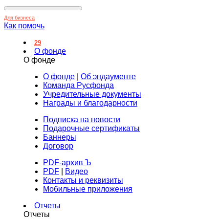
Для бизнеса
Как помочь
29
О фонде
О фонде
О фонде
|
Об эндаументе
Команда Русфонда
Учредительные документы
Награды и благодарности
Подписка на новости
Подарочные сертификаты
Баннеры
Договор
PDF-архив Ъ
PDF
|
Видео
Контакты и реквизиты
Мобильные приложения
Отчеты
Отчеты