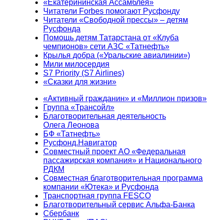
«Екатерининская Ассамблея»
Читатели Forbes помогают Русфонду
Читатели «Свободной прессы» – детям
Русфонда
Помощь детям Татарстана от «Клуба
чемпионов» сети АЗС «Татнефть»
Крылья добра («Уральские авиалинии»)
Мили милосердия
S7 Priority (S7 Airlines)
«Сказки для жизни»
«Активный гражданин» и «Миллион призов»
Группа «Трансойл»
Благотворительная деятельность
Олега Леонова
БФ «Татнефть»
Русфонд.Навигатор
Совместный проект АО «Федеральная
пассажирская компания» и Национального
РДКМ
Совместная благотворительная программа
компании «Ютека» и Русфонда
Транспортная группа FESCO
Благотворительный сервис Альфа-Банка
Сбербанк