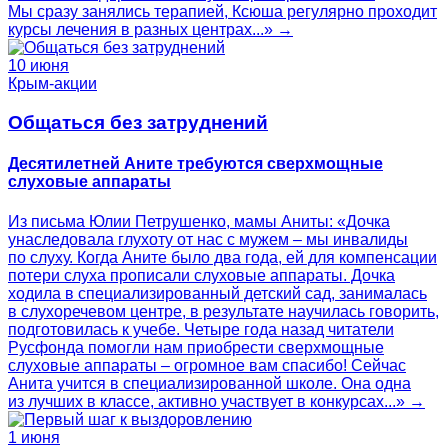
Мы сразу занялись терапией, Ксюша регулярно проходит
курсы лечения в разных центрах...» →
10 июня
Крым-акции
Общаться без затруднений
Десятилетней Аните требуются сверхмощные
слуховые аппараты
Из письма Юлии Петрушенко, мамы Аниты: «Дочка
унаследовала глухоту от нас с мужем – мы инвалиды
по слуху. Когда Аните было два года, ей для компенсации
потери слуха прописали слуховые аппараты. Дочка
ходила в специализированный детский сад, занималась
в слухоречевом центре, в результате научилась говорить,
подготовилась к учебе. Четыре года назад читатели
Русфонда помогли нам приобрести сверхмощные
слуховые аппараты – огромное вам спасибо! Сейчас
Анита учится в специализированной школе. Она одна
из лучших в классе, активно участвует в конкурсах...» →
1 июня