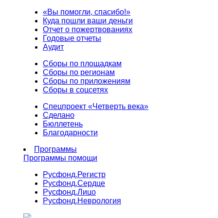
«Вы помогли, спасибо!»
Куда пошли ваши деньги
Отчет о пожертвованиях
Годовые отчеты
Аудит
Сборы по площадкам
Сборы по регионам
Сборы по приложениям
Сборы в соцсетях
Спецпроект «Четверть века»
Сделано
Бюллетень
Благодарности
Программы
Программы помощи
Русфонд.
Регистр
Русфонд.
Сердце
Русфонд.
Лицо
Русфонд.
Неврология