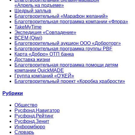
«Апрель на подъеме»
Щедрый заплыв
Благотворительный «Марафон желаний»
Благотворительная программа компании «Флора»
TakeMyTime
Экспедиция «Совпадение»
ВСЕМ (Qiwi)
Благотворительный аукцион ООО «Доброторг»
Благотворительная программа группы PBF
Карта «Добро» ОТП банка
Доставка жизни
Благотворительная программа помощи детям
компании QuickMADE
Группа компаний «О’КЕЙ»
Благотворительный проект «Коробка храбрости»
Рубрики
Общество
Русфонд.Навигатор
Русфонд.Рейтинг
Русфонд.Зенит
Информбюро
Словарь