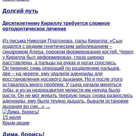
Долгий путь
Десятилетнему Кириллу требуется сложное
ортодонтическое лечение
Из письма Николая Платонова, папы Кирилла: «Сын
родился с редким генетическим заболеванием –
синдромом Апера, пороком формирования костей. Череп
у Кирилла был деформирован, глаза широко
расставлены, а пальцы на руках и ногах срослись.
Он перенес семь операций по разделению пальцев,
две – на черепе, ему удалили аденоиды для
восстановления носового дыхания. Но и после этого
оставалось много проблем. У сына начали меняться
зубы, и из-за недоразвития челюсти им некуда было
расти. Он не мог жевать твердую пищу, снова разрослись
аденоиды, ему было трудно дышать, бывали остановки
дыхания во сне...» →
15 июля
Крым-акции
Дима, борись!