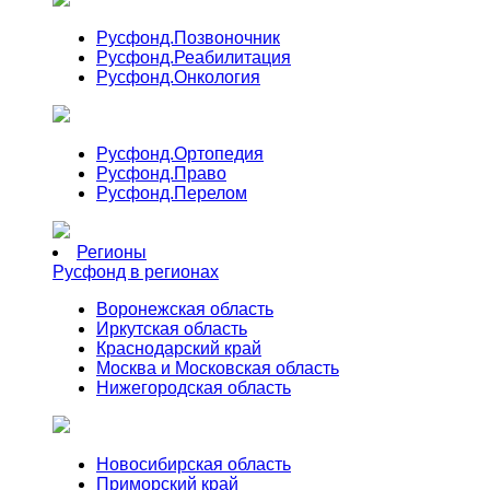
Русфонд.
Позвоночник
Русфонд.
Реабилитация
Русфонд.
Онкология
Русфонд.
Ортопедия
Русфонд.
Право
Русфонд.
Перелом
Регионы
Русфонд в регионах
Воронежская область
Иркутская область
Краснодарский край
Москва и Московская область
Нижегородская область
Новосибирская область
Приморский край