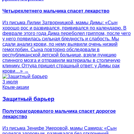
Четырехлетнего мальчика спасет лекарство
Из письма Лилии Затворницкой, мамы Димы: «Сын
хорошо рос и развивался, прививался по календарю. В
феврале этого года Дима переболел гриппом, после чего
у него появилась сильная бледность и слабость. Мы
сдали анализ крови, по нему выявили очень низкий
гемоглобин. Сына повторно обследовали в
республиканской детской больнице, взяли пункцию
спинного мозга и отправили материалы в столичную
клинику. Оттуда пришел страшный ответ: у Димы рак
крови…» →
3 июля
Крым-акции
Защитный барьер
Полуторагодовалого мальчика спасет дорогое
лекарство
Из письма Зенифе Умеровой, мамы Самира: «Сын
родился здоровым, развивался без отклонений.