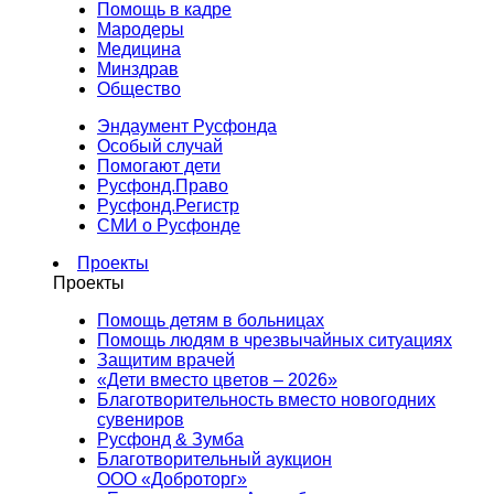
Помощь в кадре
Мародеры
Медицина
Минздрав
Общество
Эндаумент Русфонда
Особый случай
Помогают дети
Русфонд.Право
Русфонд.Регистр
СМИ о Русфонде
Проекты
Проекты
Помощь детям в больницах
Помощь людям в чрезвычайных ситуациях
Защитим врачей
«Дети вместо цветов – 2026»
Благотворительность вместо новогодних
сувениров
Русфонд & Зумба
Благотворительный аукцион
ООО «Доброторг»