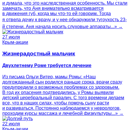
и думала, что это наследственная особенность. Мы стали
замечать, что Аня внимательно всматривается
в движения губ, когда мы что-то ей говорим. Тогда
я отвела дочку к врачу, и у нее обнаружили тугоухость 23-
й степени. Аня начала носить слуховые аппараты...» →
27 июля
Крым-акции
Жизнерадостный мальчик
Двухлетнему Роме требуется лечение
Из письма Ольги Витер, мамы Ромы: «Наш
долгожданный сын родился раньше срока, врачи сразу
предупредили о возможных проблемах со здоровьем.
В год их опасения подтвердились, у Ромы выявили
детский церебральный паралич. С того времени делаем
все, что в наших силах, чтобы помочь сыну расти
и развиваться. Постоянно наблюдаемся у неврологов,
проходим курсы массажа и лечебной физкультуры...» →
22 июля
Крым-акции