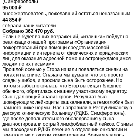
(Симферополь)
95 000 ₽
внес жертвователь, пожелавший остаться неназванным
44 854 ₽
собрали наши читатели
Собрано 362 470 руб.
Если не будет ваших возражений, «излишки» пойдут на
реализацию нашей программы «Организация
пожертвований при помощи средств массовой
информации и интернета от физических и юридических
лиц для оказания адресной помощи остронуждающимся
людям по их письмам»
Прошлой осенью у Егора начали появляться синяки на
ногах и на спине. Сначала мы думали, что это просто
следы ушибов, и просили сына быть осторожнее. Но
потом я забеспокоилась, что Егор выглядит бледнее
обычного, обратилась к нашему участковому педиатру.
Сын сдал общий анализ крови. Результат был
шокирующим: лейкоциты зашкаливали, а гемоглобин был
намного ниже нормы. Нас направили в Республиканскую
детскую клиническую больницу (РДКБ, Симферополь),
где после дополнительного обследования у сына
диагностировали острый лимфобластный лейкоз. С зимы
мы проходим в РДКБ лечение в отделении онкологии и
гематологии с курсом химиотерапии. Врачам удалось