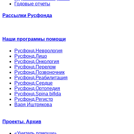
Годовые отчеты
Рассылки Русфонда
Наши программы помощи
Русфонд.Неврология
Русфонд.Лицо
Русфонд.Онкология
Русфонд.Перелом
Русфонд.Позвоночник
Русфонд.Реабилитация
Русфонд.Сердце
Русфонд.Ортопедия
Русфонд.Spina bifida
Русфонд.Регистр
Варя Иштрякова
Проекты. Архив
«Учитель помощи»