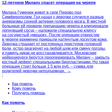
12-летнюю Милану спасет операция на черепе
Милана Гуменюк живет в селе Перово под
Симферополем. Год назад у девочки случился разрыв
аневризмы сонной артерии головного мозга. В местной
больнице ей провели трепанацию черепа и клипировали
лопнувший сосуд – наложили специальную клипсу
на сосудистый «мешок». После операции отверстие
в черепе временно прикрыли натянутым лоскутом кожи.
Девочка страдает от постоянных приступов головной
боли, остро реагирует на любой шум или смену погоды,
и память никак не восстанавливается. Московские
нейрохирурги берутся прооперировать Милану – закрыть
костный дефект специальными биопластинами. Но такая
операция стоит больше 1,5 млн руб. – сумма для
родителей девочки неподъемная. →
;
Как помочь
Кому помочь
Получить помощь
Как помочь