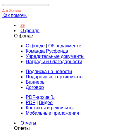
Для бизнеса
Как помочь
29
О фонде
О фонде
О фонде
|
Об эндаументе
Команда Русфонда
Учредительные документы
Награды и благодарности
Подписка на новости
Подарочные сертификаты
Баннеры
Договор
PDF-архив Ъ
PDF
|
Видео
Контакты и реквизиты
Мобильные приложения
Отчеты
Отчеты