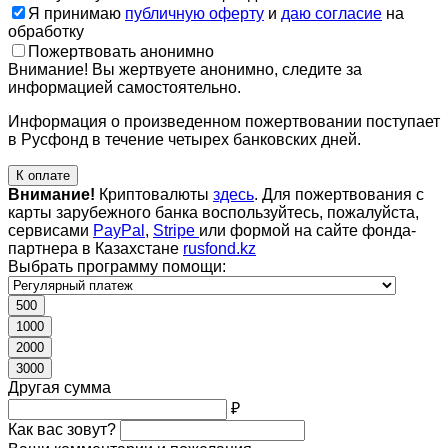
Я принимаю
публичную оферту
и
даю согласие
на
обработку
Пожертвовать анонимно
Внимание! Вы жертвуете анонимно, следите за
информацией самостоятельно.
Информация о произведенном пожертвовании поступает
в Русфонд в течение четырех банковских дней.
К оплате
Внимание!
Криптовалюты
здесь
. Для пожертвования с
карты зарубежного банка воспользуйтесь, пожалуйста,
сервисами
PayPal
,
Stripe
или формой на сайте фонда-
партнера в Казахстане
rusfond.kz
Выбрать программу помощи:
500
1000
2000
3000
Другая сумма
₽
Как вас зовут?