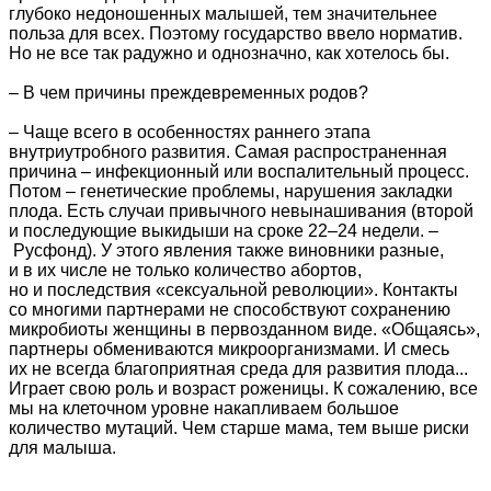
глубоко недоношенных малышей, тем значительнее
польза для всех. Поэтому государство ввело норматив.
Но не все так радужно и однозначно, как хотелось бы.
– В чем причины преждевременных родов?
– Чаще всего в особенностях раннего этапа
внутриутробного развития. Самая распространенная
причина – инфекционный или воспалительный процесс.
Потом – генетические проблемы, нарушения закладки
плода. Есть случаи привычного невынашивания (второй
и последующие выкидыши на сроке 22–24 недели. –
Русфонд). У этого явления также виновники разные,
и в их числе не только количество абортов,
но и последствия «сексуальной революции». Контакты
со многими партнерами не способствуют сохранению
микробиоты женщины в первозданном виде. «Общаясь»,
партнеры обмениваются микроорганизмами. И смесь
их не всегда благоприятная среда для развития плода...
Играет свою роль и возраст роженицы. К сожалению, все
мы на клеточном уровне накапливаем большое
количество мутаций. Чем старше мама, тем выше риски
для малыша.