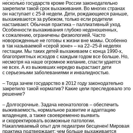
несколько государств кроме России законодательно
закрепили такой срок выхаживания. Во многих странах
он наступает с 25-й недели. Дети, рождающиеся раньше,
выхаживаются за рубежом, только если родители
настаивают. Обычная практика – паллиативный уход.
Особенности выхаживания глубоко недоношенных,
к сожалению, ограничены физиологией. Часто
новорожденные не готовы к жизни вне мамы. Особенно
в так называемой «серой зоне» – на 22–25-й неделях
гестации. Мы таких детей выхаживаем с конца 1990-х,
благоприятных исходов с каждым годом все больше. Но,
несмотря на наше огромное желание, спасти удается
не всех. А из выживших нередко вырастают дети
с серьезными заболеваниями и инвалидностью.
– Тогда зачем государство в 2012 году законодательно
закрепило такой норматив? Какие цели преследовало это
решение?
– Долгосрочные. Задача неонатологов – обеспечить
выживаемость, нормальное развитие и адаптацию
младенцев, а также своевременно выявить
и скорректировать возможные патологии.
Накапливаемый опыт для педиатрии бесценен! Мировая
практика подтверждает: чем больше выхаживается