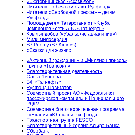
«Екатерининская Ассамблея»
Читатели Forbes помогают Русфонду
Читатели «Свободной прессы» – детям
Русфонда
Помощь детям Татарстана от «Клуба
чемпионов» сети АЗС «Татнефть»
Крылья добра («Уральские авиалинии»)
Мили милосердия
S7 Priority (S7 Airlines)
«Сказки для жизни»
«Активный гражданин» и «Миллион призов»
Группа «Трансойл»
Благотворительная деятельность
Олега Леонова
БФ «Татнефть»
Русфонд.Навигатор
Совместный проект АО «Федеральная
пассажирская компания» и Национального
РДКМ
Совместная благотворительная программа
компании «Ютека» и Русфонда
Транспортная группа FESCO
Благотворительный сервис Альфа-Банка
Сбербанк