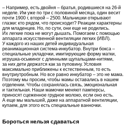
– Например, есть двойня – братья, родившиеся на 26-й
неделе. Им уже по три с половиной месяца, один весит
почти 1900 г, второй – 2500. Мальчишки открывают
глазки: кто рядом, что происходит? Реакции характерны
для младенцев. Но, по сути, они еще не родились.
Их легкие пока не могут дышать. Помогаем с помощью
аппарата искусственной вентиляции легких (ИВЛ).
У каждого из наших детей индивидуальная
реанимационная система-инкубатор. Внутри бокса –
специальные укладочки, имитирующие форму матки,
игрушка-осьминог с длинными щупальцами-нитями,
за них дети держатся как за пуповину. Условия
максимально приближены к естественным, то есть
внутриутробным. Но все равно инкубатор – это не мама.
Поэтому мы просим, чтобы мамы оставались в нашем
отделении. Чтобы сохранялась связь, эмоциональная
и тактильная. Наши мамочки меняют памперсы,
приносят сцеженное грудное молоко, если оно есть.
А еще мы малышей, даже на аппаратной вентиляции,
купаем, для этого есть специальные ванночки.
Бороться нельзя сдаваться