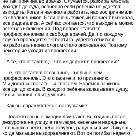
не так, причина во врачах. Случается, разбирательства
доходят до суда, особенно если ребенка не удается
выходить. Когда я начинала работать, нас воспринимали
как волшебников. Если очень тяжелый пациент выживал,
все радовались. А сейчас считается, что выходить можно
всех без исключения. Под вопрос ставится
профессионализм и свобода врачей. Да, по каждому
случаю проводится экспертиза, удается отбиться,
но работать неонатологом стало рискованно. Поэтому
некоторые уходят из профессии.
– А те, кто остаются, – что их держит в профессии?
– Те, кто остается осознанно, – больше, чем
профессионалы. Это спасатели по призванию.
Мы должны спасать – и спасаем. Боремся за жизнь
всегда, до конца. В каждого ребенка вкладываем душу,
силы, знания, опыт, умения.
– Как вы справляетесь с нагрузками?
– Положительные эмоции помогают. Выходишь после
дежурства на улицу, а там люди, веселые и нарядные,
солнышко светит, небо голубое, радуешься им. Ликуешь,
когда малыши выздоравливают. Вот он погибал неделю