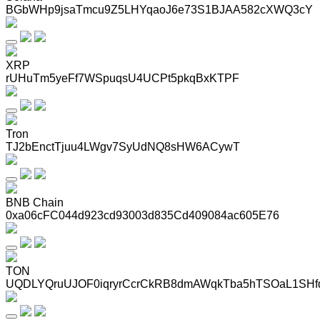
BGbWHp9jsaTmcu9Z5LHYqaoJ6e73S1BJAA582cXWQ3cY
XRP
rUHuTm5yeFf7WSpuqsU4UCPt5pkqBxKTPF
Tron
TJ2bEnctTjuu4LWgv7SyUdNQ8sHW6ACywT
BNB Chain
0xa06cFC044d923cd93003d835Cd409084ac605E76
TON
UQDLYQruUJOF0iqryrCcrCkRB8dmAWqkTba5hTSOaL1SHf