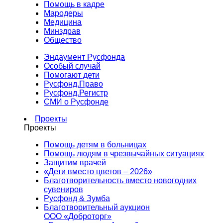
Помощь в кадре
Мародеры
Медицина
Минздрав
Общество
Эндаумент Русфонда
Особый случай
Помогают дети
Русфонд.Право
Русфонд.Регистр
СМИ о Русфонде
Проекты
Проекты
Помощь детям в больницах
Помощь людям в чрезвычайных ситуациях
Защитим врачей
«Дети вместо цветов – 2026»
Благотворительность вместо новогодних
сувениров
Русфонд & Зумба
Благотворительный аукцион
ООО «Доброторг»