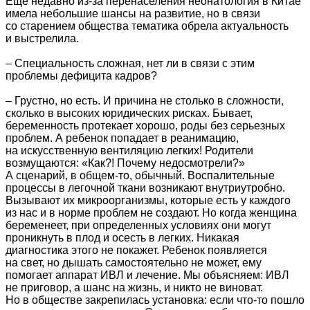
Еще недавно из-за перенаселения неонатология в Китае
имела небольшие шансы на развитие, но в связи
со старением общества тематика обрела актуальность
и выстрелила.
– Специальность сложная, нет ли в связи с этим
проблемы дефицита кадров?
– Грустно, но есть. И причина не столько в сложности,
сколько в высоких юридических рисках. Бывает,
беременность протекает хорошо, роды без серьезных
проблем. А ребенок попадает в реанимацию,
на искусственную вентиляцию легких! Родители
возмущаются: «Как?! Почему недосмотрели?»
А сценарий, в общем-то, обычный. Воспалительные
процессы в легочной ткани возникают внутриутробно.
Вызывают их микроорганизмы, которые есть у каждого
из нас и в норме проблем не создают. Но когда женщина
беременеет, при определенных условиях они могут
проникнуть в плод и осесть в легких. Никакая
диагностика этого не покажет. Ребенок появляется
на свет, но дышать самостоятельно не может, ему
помогает аппарат ИВЛ и лечение. Мы объясняем: ИВЛ
не приговор, а шанс на жизнь, и никто не виноват.
Но в обществе закрепилась установка: если что-то пошло