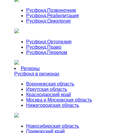
Русфонд.
Позвоночник
Русфонд.
Реабилитация
Русфонд.
Онкология
Русфонд.
Ортопедия
Русфонд.
Право
Русфонд.
Перелом
Регионы
Русфонд в регионах
Воронежская область
Иркутская область
Краснодарский край
Москва и Московская область
Нижегородская область
Новосибирская область
Приморский край