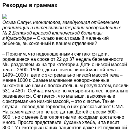
Рекорды в граммах
Ольга Сапун, неонатолог, заведующая отделением
реанимации и интенсивной терапии новорожденных
№ 2 Детской краевой клинической больницы
в Краснодаре
– Сколько весил самый маленький
ребенок, выхоженный в вашем отделении?
– Поясним, что недоношенными считаются дети,
родившиеся на сроке от 22 до 37 недель беременности.
Мы разделяем их на три категории. Дети с низкой массой
тела – 2500–1500 г, дети с очень низкой массой тела –
1499–1000 г, дети с экстремально низкой массой тела –
менее 1000 г. Самые маленькие новорожденные,
выхоженные нами с положительным результатом, весили
531 и 480 г. Сейчас им уже по четыре-пять лет, нормально
развиваются. Считается, что малыши, выхоженные
с экстремально низкой массой, – это счастье. Такие
случаи – повод для гордости, о них рассказывают СМИ.
На самом деле это не всегда так. Детей с весом 500–
600 г, но с менее благоприятными исходами достаточно
много. Просто представьте: буханка хлеба, и та весит
800 г. У некоторых наших пациентов даже нет подкожной