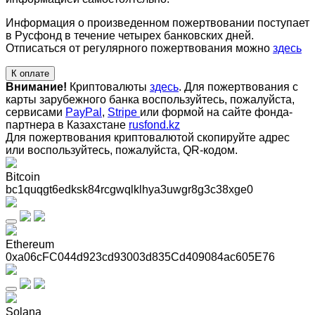
Информация о произведенном пожертвовании поступает
в Русфонд в течение четырех банковских дней.
Отписаться от регулярного пожертвования можно
здесь
К оплате
Внимание!
Криптовалюты
здесь
. Для пожертвования с
карты зарубежного банка воспользуйтесь, пожалуйста,
сервисами
PayPal
,
Stripe
или формой на сайте фонда-
партнера в Казахстане
rusfond.kz
Для пожертвования криптовалютой скопируйте адрес
или воспользуйтесь, пожалуйста, QR-кодом
.
Bitcoin
bc1quqgt6edksk84rcgwqlklhya3uwgr8g3c38xge0
Ethereum
0xa06cFC044d923cd93003d835Cd409084ac605E76
Solana