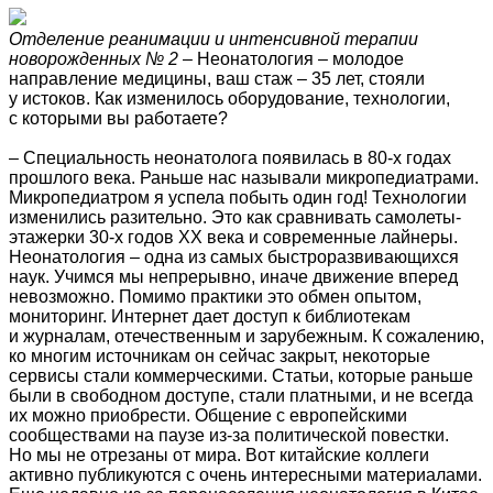
Отделение реанимации и интенсивной терапии
новорожденных № 2
– Неонатология – молодое
направление медицины, ваш стаж – 35 лет, стояли
у истоков. Как изменилось оборудование, технологии,
с которыми вы работаете?
– Специальность неонатолога появилась в 80-х годах
прошлого века. Раньше нас называли микропедиатрами.
Микропедиатром я успела побыть один год! Технологии
изменились разительно. Это как сравнивать самолеты-
этажерки 30-х годов ХХ века и современные лайнеры.
Неонатология – одна из самых быстроразвивающихся
наук. Учимся мы непрерывно, иначе движение вперед
невозможно. Помимо практики это обмен опытом,
мониторинг. Интернет дает доступ к библиотекам
и журналам, отечественным и зарубежным. К сожалению,
ко многим источникам он сейчас закрыт, некоторые
сервисы стали коммерческими. Статьи, которые раньше
были в свободном доступе, стали платными, и не всегда
их можно приобрести. Общение с европейскими
сообществами на паузе из-за политической повестки.
Но мы не отрезаны от мира. Вот китайские коллеги
активно публикуются с очень интересными материалами.