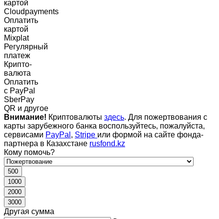
картой
Cloudpayments
Оплатить
картой
Mixplat
Регулярный
платеж
Крипто-
валюта
Оплатить
c PayPal
SberPay
QR и другое
Внимание!
Криптовалюты
здесь
. Для пожертвования с
карты зарубежного банка воспользуйтесь, пожалуйста,
сервисами
PayPal
,
Stripe
или формой на сайте фонда-
партнера в Казахстане
rusfond.kz
Кому помочь?
500
1000
2000
3000
Другая сумма