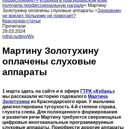
Корреспондент Русфонда в Краснодарском крае
получила профессиональную награду
<
Мартину
Золотухину оплачены слуховые аппараты
>
Здоровому
не вредит, больному не помогает?
Краснодар-статьи
Прочитали
29.03.2024
rsfnd.ru/dmvWx
Мартину Золотухину
оплачены слуховые
аппараты
1 марта здесь на сайте и в эфире
ГТРК «Кубань»
мы рассказали историю годовалого
Мартина
Золотухина
из Краснодарского края. У мальчика
диагностирована тугоухость 4-й степени справа,
глухота слева. Для полноценного формирования
и развития речи Мартину требуются сверхмощные
цифровые многоканальные программируемые
слуховые аппараты. Приобрести дорогие аппараты