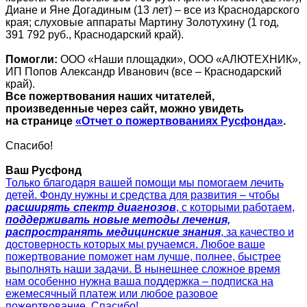
Диане и Яне Догадиным (13 лет) – все из Краснодарского
края; слуховые аппараты Мартину Золотухину (1 год,
391 792 руб., Краснодарский край).
Помогли:
ООО «Наши площадки», ООО «АЛЮТЕХНИК»,
ИП Попов Александр Иванович (все – Краснодарский
край).
Все пожертвования наших читателей,
произведенные через сайт, можно увидеть
на странице
«Отчет о пожертвованиях Русфонда»
.
Спасибо!
Ваш Русфонд
Только благодаря вашей помощи мы помогаем лечить
детей. Фонду нужны и средства для развития – чтобы
расширять спектр диагнозов
, с которыми работаем,
поддерживать новые методы лечения,
распространять медицинские знания
, за качество и
достоверность которых мы ручаемся. Любое ваше
пожертвование поможет нам лучше, полнее, быстрее
выполнять наши задачи. В нынешнее сложное время
нам особенно нужна ваша поддержка – подписка на
ежемесячный платеж или любое разовое
пожертвование. Спасибо!