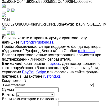
0xa06cFC044d923cd93003d835Cd409084ac605E76
TON
UQDLYQruUJOF0iqryrCcrCkRB8dmAWqkTba5hTSOaL1SHf
Если вы хотите отправить другую криптовалюту,
напишите
rusfond@rusfond.rs
.
Приём обеспечивается при поддержке фонда-партнера
«Удружење "Русфонд Београд"» в Сербии
rusfond.rs
Возврат криптовалютных пожертвований возможен при
подтверждении личности отправителя.
Внимание!
Криптовалюты
здесь
. Для пожертвования с
карты зарубежного банка воспользуйтесь, пожалуйста,
сервисами
PayPal
,
Stripe
или формой на сайте фонда-
партнера в Казахстане
rusfond.kz
Кому помочь?
Сумма
Валюта
Ваши комментарии и пожелания