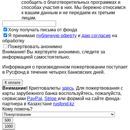
сообщить о благотворительных программах и
способах участия в них. Мы бережно относимся
к вашим данным и не передаем их третьим
лицам.
Хочу получать письма от фонда
Я принимаю
публичную оферту
и
даю согласие
на
обработку
Пожертвовать анонимно
Внимание! Вы жертвуете анонимно, следите за
информацией самостоятельно.
Информация о произведенном пожертвовании поступает
в Русфонд в течение четырех банковских дней.
К оплате
Внимание!
Криптовалюты
здесь
. Для пожертвования с
карты зарубежного банка воспользуйтесь, пожалуйста,
сервисами
PayPal
,
Stripe
или формой на сайте фонда-
партнера в Казахстане
rusfond.kz
Кому помочь?
500
1000