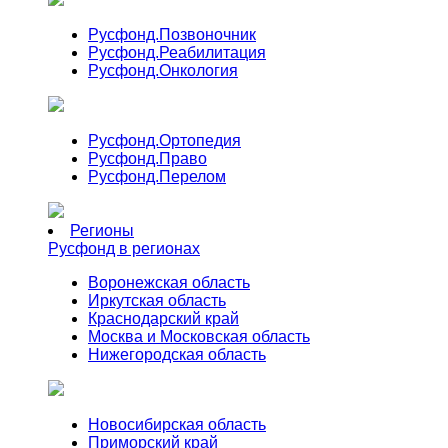
Русфонд.
Позвоночник
Русфонд.
Реабилитация
Русфонд.
Онкология
Русфонд.
Ортопедия
Русфонд.
Право
Русфонд.
Перелом
Регионы
Русфонд в регионах
Воронежская область
Иркутская область
Краснодарский край
Москва и Московская область
Нижегородская область
Новосибирская область
Приморский край