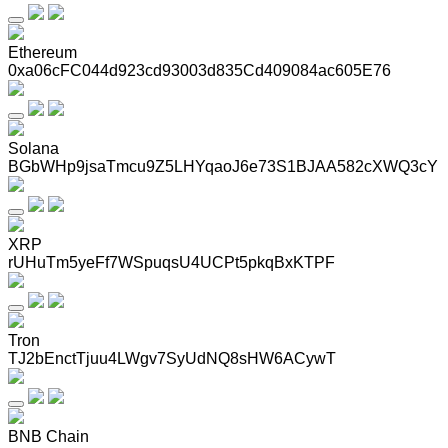
Ethereum
0xa06cFC044d923cd93003d835Cd409084ac605E76
Solana
BGbWHp9jsaTmcu9Z5LHYqaoJ6e73S1BJAA582cXWQ3cY
XRP
rUHuTm5yeFf7WSpuqsU4UCPt5pkqBxKTPF
Tron
TJ2bEnctTjuu4LWgv7SyUdNQ8sHW6ACywT
BNB Chain