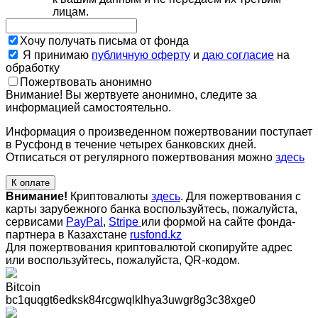
лицам.
Хочу получать письма от фонда
Я принимаю
публичную оферту
и
даю согласие
на
обработку
Пожертвовать анонимно
Внимание! Вы жертвуете анонимно, следите за
информацией самостоятельно.
Информация о произведенном пожертвовании поступает
в Русфонд в течение четырех банковских дней.
Отписаться от регулярного пожертвования можно
здесь
К оплате
Внимание!
Криптовалюты
здесь
. Для пожертвования с
карты зарубежного банка воспользуйтесь, пожалуйста,
сервисами
PayPal
,
Stripe
или формой на сайте фонда-
партнера в Казахстане
rusfond.kz
Для пожертвования криптовалютой скопируйте адрес
или воспользуйтесь, пожалуйста, QR-кодом
.
Bitcoin
bc1quqgt6edksk84rcgwqlklhya3uwgr8g3c38xge0