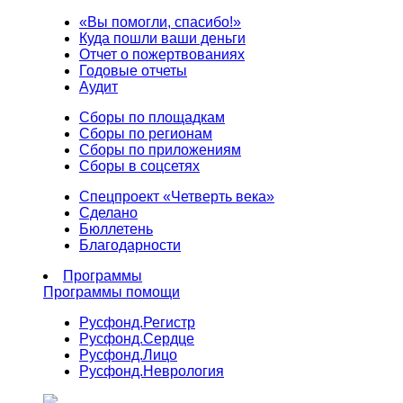
«Вы помогли, спасибо!»
Куда пошли ваши деньги
Отчет о пожертвованиях
Годовые отчеты
Аудит
Сборы по площадкам
Сборы по регионам
Сборы по приложениям
Сборы в соцсетях
Спецпроект «Четверть века»
Сделано
Бюллетень
Благодарности
Программы
Программы помощи
Русфонд.
Регистр
Русфонд.
Сердце
Русфонд.
Лицо
Русфонд.
Неврология