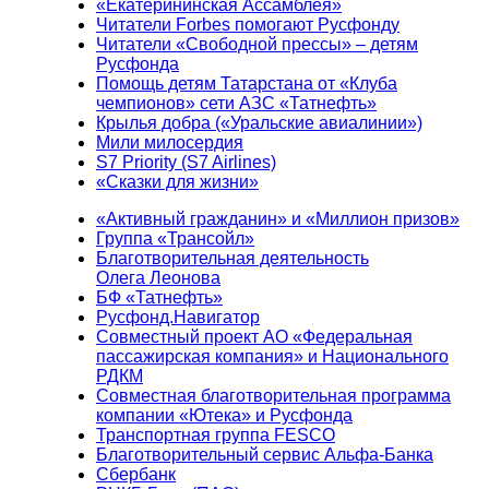
«Екатерининская Ассамблея»
Читатели Forbes помогают Русфонду
Читатели «Свободной прессы» – детям
Русфонда
Помощь детям Татарстана от «Клуба
чемпионов» сети АЗС «Татнефть»
Крылья добра («Уральские авиалинии»)
Мили милосердия
S7 Priority (S7 Airlines)
«Сказки для жизни»
«Активный гражданин» и «Миллион призов»
Группа «Трансойл»
Благотворительная деятельность
Олега Леонова
БФ «Татнефть»
Русфонд.Навигатор
Совместный проект АО «Федеральная
пассажирская компания» и Национального
РДКМ
Совместная благотворительная программа
компании «Ютека» и Русфонда
Транспортная группа FESCO
Благотворительный сервис Альфа-Банка
Сбербанк