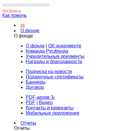
Для бизнеса
Как помочь
29
О фонде
О фонде
О фонде
|
Об эндаументе
Команда Русфонда
Учредительные документы
Награды и благодарности
Подписка на новости
Подарочные сертификаты
Баннеры
Договор
PDF-архив Ъ
PDF
|
Видео
Контакты и реквизиты
Мобильные приложения
Отчеты
Отчеты