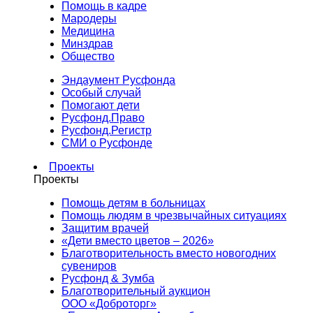
Помощь в кадре
Мародеры
Медицина
Минздрав
Общество
Эндаумент Русфонда
Особый случай
Помогают дети
Русфонд.Право
Русфонд.Регистр
СМИ о Русфонде
Проекты
Проекты
Помощь детям в больницах
Помощь людям в чрезвычайных ситуациях
Защитим врачей
«Дети вместо цветов – 2026»
Благотворительность вместо новогодних
сувениров
Русфонд & Зумба
Благотворительный аукцион
ООО «Доброторг»