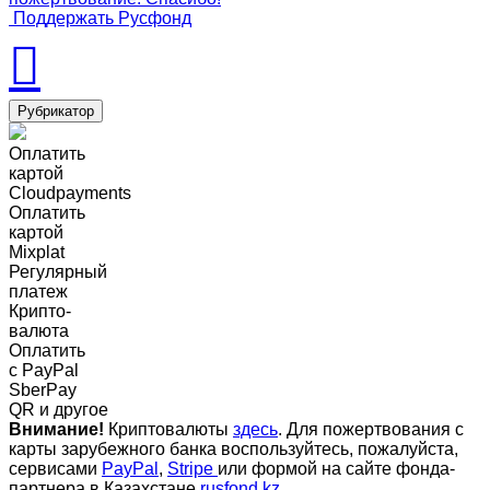
Поддержать Русфонд
Рубрикатор
Оплатить
картой
Cloudpayments
Оплатить
картой
Mixplat
Регулярный
платеж
Крипто-
валюта
Оплатить
c PayPal
SberPay
QR и другое
Внимание!
Криптовалюты
здесь
. Для пожертвования с
карты зарубежного банка воспользуйтесь, пожалуйста,
сервисами
PayPal
,
Stripe
или формой на сайте фонда-
партнера в Казахстане
rusfond.kz