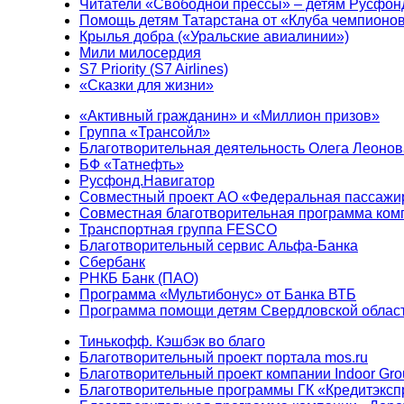
Читатели «Свободной прессы» – детям Русфон
Помощь детям Татарстана от «Клуба чемпионо
Крылья добра («Уральские авиалинии»)
Мили милосердия
S7 Priority (S7 Airlines)
«Сказки для жизни»
«Активный гражданин» и «Миллион призов»
Группа «Трансойл»
Благотворительная деятельность Олега Леонов
БФ «Татнефть»
Русфонд.Навигатор
Совместный проект АО «Федеральная пассажи
Совместная благотворительная программа ком
Транспортная группа FESCO
Благотворительный сервис Альфа-Банка
Сбербанк
РНКБ Банк (ПАО)
Программа «Мультибонус» от Банка ВТБ
Программа помощи детям Свердловской област
Тинькофф. Кэшбэк во благо
Благотворительный проект портала mos.ru
Благотворительный проект компании Indoor Gro
Благотворительные программы ГК «Кредитэксп