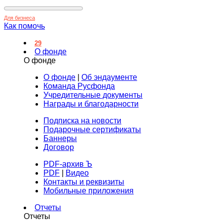
Для бизнеса
Как помочь
29
О фонде
О фонде
О фонде
|
Об эндаументе
Команда Русфонда
Учредительные документы
Награды и благодарности
Подписка на новости
Подарочные сертификаты
Баннеры
Договор
PDF-архив Ъ
PDF
|
Видео
Контакты и реквизиты
Мобильные приложения
Отчеты
Отчеты