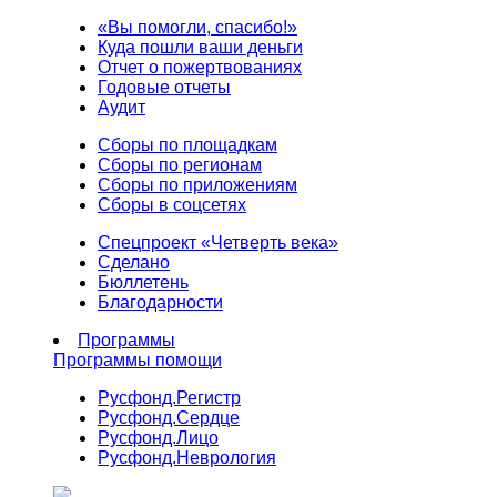
«Вы помогли, спасибо!»
Куда пошли ваши деньги
Отчет о пожертвованиях
Годовые отчеты
Аудит
Сборы по площадкам
Сборы по регионам
Сборы по приложениям
Сборы в соцсетях
Спецпроект «Четверть века»
Сделано
Бюллетень
Благодарности
Программы
Программы помощи
Русфонд.
Регистр
Русфонд.
Сердце
Русфонд.
Лицо
Русфонд.
Неврология