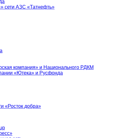
да
в» сети АЗС «Татнефть»
а
рская компания» и Национального РДКМ
пании «Ютека» и Русфонда
и «Росток добра»
up
ресс»