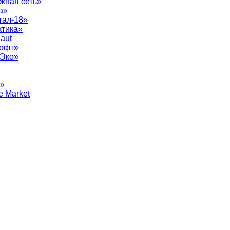
жная сеть»
а»
тал-18»
ктика»
aut
софт»
рЭко»
т»
e Market