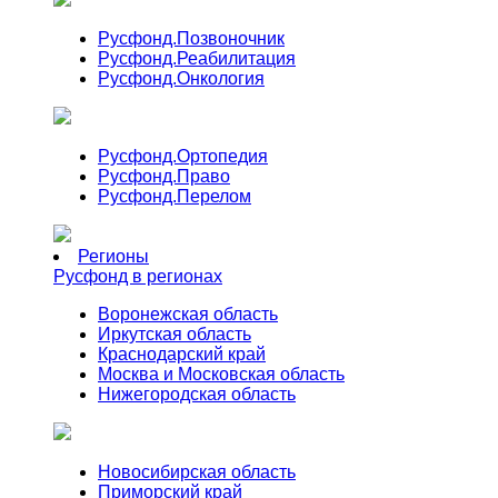
Русфонд.
Позвоночник
Русфонд.
Реабилитация
Русфонд.
Онкология
Русфонд.
Ортопедия
Русфонд.
Право
Русфонд.
Перелом
Регионы
Русфонд в регионах
Воронежская область
Иркутская область
Краснодарский край
Москва и Московская область
Нижегородская область
Новосибирская область
Приморский край