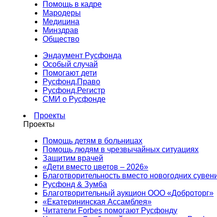
Помощь в кадре
Мародеры
Медицина
Минздрав
Общество
Эндаумент Русфонда
Особый случай
Помогают дети
Русфонд.Право
Русфонд.Регистр
СМИ о Русфонде
Проекты
Проекты
Помощь детям в больницах
Помощь людям в чрезвычайных ситуациях
Защитим врачей
«Дети вместо цветов – 2026»
Благотворительность вместо новогодних сувен
Русфонд & Зумба
Благотворительный аукцион ООО «Доброторг»
«Екатерининская Ассамблея»
Читатели Forbes помогают Русфонду