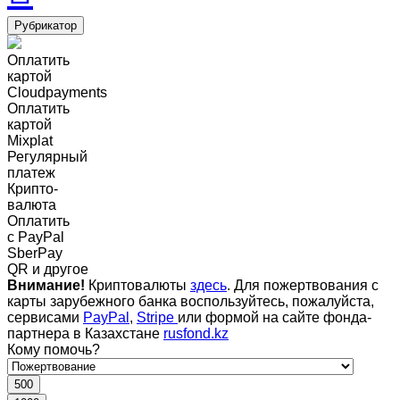
Рубрикатор
Оплатить
картой
Cloudpayments
Оплатить
картой
Mixplat
Регулярный
платеж
Крипто-
валюта
Оплатить
c PayPal
SberPay
QR и другое
Внимание!
Криптовалюты
здесь
. Для пожертвования с
карты зарубежного банка воспользуйтесь, пожалуйста,
сервисами
PayPal
,
Stripe
или формой на сайте фонда-
партнера в Казахстане
rusfond.kz
Кому помочь?
500