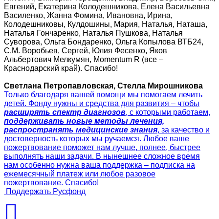
Евгений, Екатерина Колодешникова, Елена Васильевна
Василенко, Жанна Фомина, Ивановна, Ирина,
Колодешниковы, Кулдошины, Мария, Наталья, Наташа,
Наталья Гончаренко, Наталья Пушкова, Наталья
Суворова, Ольга Бондаренко, Ольга Копылова ВТБ24,
С.М. Воробьев, Сергей, Юлия Фесенко, Яков
Альбертович Мелкумян, Momentum R (все –
Краснодарский край). Спасибо!
Светлана Петропавловская, Стелла Мирошникова
Только благодаря вашей помощи мы помогаем лечить
детей. Фонду нужны и средства для развития – чтобы
расширять спектр диагнозов
, с которыми работаем,
поддерживать новые методы лечения,
распространять медицинские знания
, за качество и
достоверность которых мы ручаемся. Любое ваше
пожертвование поможет нам лучше, полнее, быстрее
выполнять наши задачи. В нынешнее сложное время
нам особенно нужна ваша поддержка – подписка на
ежемесячный платеж или любое разовое
пожертвование. Спасибо!
Поддержать Русфонд