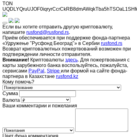
TON
UQDLYQruUJOF0iqryrCcrCkRB8dmAWqkTba5hTSOaL1SHf
Если вы хотите отправить другую криптовалюту,
напишите
rusfond@rusfond.rs
.
Приём обеспечивается при поддержке фонда-партнера
«Удружење "Русфонд Београд"» в Сербии
rusfond.rs
Возврат криптовалютных пожертвований возможен при
подтверждении личности отправителя.
Внимание!
Криптовалюты
здесь
. Для пожертвования с
карты зарубежного банка воспользуйтесь, пожалуйста,
сервисами
PayPal
,
Stripe
или формой на сайте фонда-
партнера в Казахстане
rusfond.kz
Кому помочь?
Сумма
Валюта
Ваши комментарии и пожелания
Цвет фона комментария