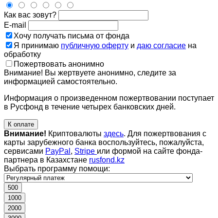
Как вас зовут?
E-mail
Хочу получать письма от фонда
Я принимаю
публичную оферту
и
даю согласие
на
обработку
Пожертвовать анонимно
Внимание! Вы жертвуете анонимно, следите за
информацией самостоятельно.
Информация о произведенном пожертвовании поступает
в Русфонд в течение четырех банковских дней.
К оплате
Внимание!
Криптовалюты
здесь
. Для пожертвования с
карты зарубежного банка воспользуйтесь, пожалуйста,
сервисами
PayPal
,
Stripe
или формой на сайте фонда-
партнера в Казахстане
rusfond.kz
Выбрать программу помощи:
500
1000
2000