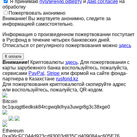
Я принимаю
публичную оферту
и
даю согласие
на
обработку
Пожертвовать анонимно
Внимание! Вы жертвуете анонимно, следите за
информацией самостоятельно.
Информация о произведенном пожертвовании поступает
в Русфонд в течение четырех банковских дней.
Отписаться от регулярного пожертвования можно
здесь
К оплате
Внимание!
Криптовалюты
здесь
. Для пожертвования с
карты зарубежного банка воспользуйтесь, пожалуйста,
сервисами
PayPal
,
Stripe
или формой на сайте фонда-
партнера в Казахстане
rusfond.kz
Для пожертвования криптовалютой скопируйте адрес
или воспользуйтесь, пожалуйста, QR-кодом
.
Bitcoin
bc1quqgt6edksk84rcgwqlklhya3uwgr8g3c38xge0
Ethereum
0xa06cFC044d923cd93003d835Cd409084ac605E76