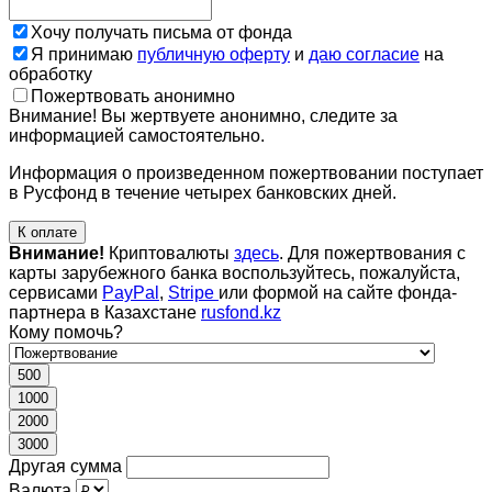
Хочу получать письма от фонда
Я принимаю
публичную оферту
и
даю согласие
на
обработку
Пожертвовать анонимно
Внимание! Вы жертвуете анонимно, следите за
информацией самостоятельно.
Информация о произведенном пожертвовании поступает
в Русфонд в течение четырех банковских дней.
К оплате
Внимание!
Криптовалюты
здесь
. Для пожертвования с
карты зарубежного банка воспользуйтесь, пожалуйста,
сервисами
PayPal
,
Stripe
или формой на сайте фонда-
партнера в Казахстане
rusfond.kz
Кому помочь?
500
1000
2000
3000
Другая сумма
Валюта