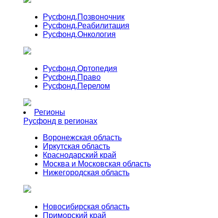
Русфонд.
Позвоночник
Русфонд.
Реабилитация
Русфонд.
Онкология
Русфонд.
Ортопедия
Русфонд.
Право
Русфонд.
Перелом
Регионы
Русфонд в регионах
Воронежская область
Иркутская область
Краснодарский край
Москва и Московская область
Нижегородская область
Новосибирская область
Приморский край