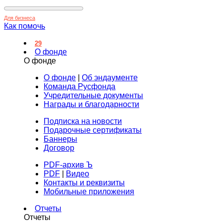
Для бизнеса
Как помочь
29
О фонде
О фонде
О фонде
|
Об эндаументе
Команда Русфонда
Учредительные документы
Награды и благодарности
Подписка на новости
Подарочные сертификаты
Баннеры
Договор
PDF-архив Ъ
PDF
|
Видео
Контакты и реквизиты
Мобильные приложения
Отчеты
Отчеты