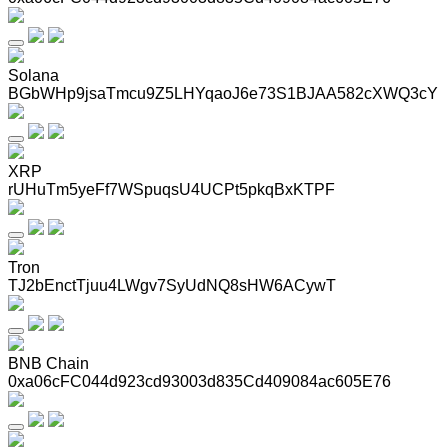
Solana
BGbWHp9jsaTmcu9Z5LHYqaoJ6e73S1BJAA582cXWQ3cY
XRP
rUHuTm5yeFf7WSpuqsU4UCPt5pkqBxKTPF
Tron
TJ2bEnctTjuu4LWgv7SyUdNQ8sHW6ACywT
BNB Chain
0xa06cFC044d923cd93003d835Cd409084ac605E76