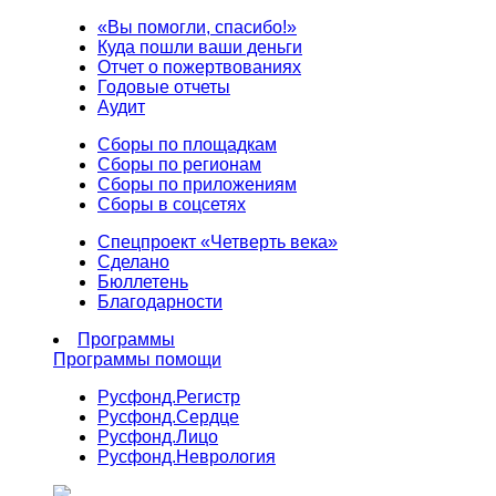
«Вы помогли, спасибо!»
Куда пошли ваши деньги
Отчет о пожертвованиях
Годовые отчеты
Аудит
Сборы по площадкам
Сборы по регионам
Сборы по приложениям
Сборы в соцсетях
Спецпроект «Четверть века»
Сделано
Бюллетень
Благодарности
Программы
Программы помощи
Русфонд.
Регистр
Русфонд.
Сердце
Русфонд.
Лицо
Русфонд.
Неврология