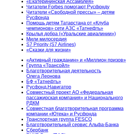
«Екатерининская Ассамблея»
Читатели Forbes помогают Русфонду
Читатели «Свободной прессы» – детям
Русфонда
Помощь детям Татарстана от «Клуба
чемпионов» сети АЗС «Татнефть»
Крылья добра («Уральские авиалинии»)
Мили милосердия
S7 Priority (S7 Airlines)
«Сказки для жизни»
«Активный гражданин» и «Миллион призов»
Группа «Трансойл»
Благотворительная деятельность
Олега Леонова
БФ «Татнефть»
Русфонд.Навигатор
Совместный проект АО «Федеральная
пассажирская компания» и Национального
РДКМ
Совместная благотворительная программа
компании «Ютека» и Русфонда
Транспортная группа FESCO
Благотворительный сервис Альфа-Банка
Сбербанк