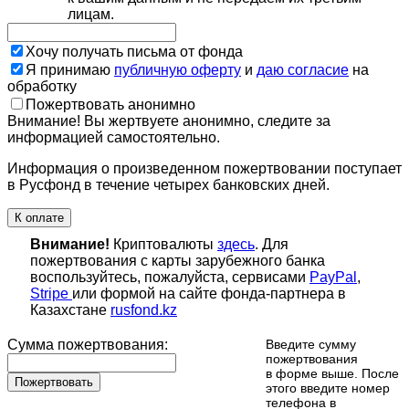
лицам.
Хочу получать письма от фонда
Я принимаю
публичную оферту
и
даю согласие
на
обработку
Пожертвовать анонимно
Внимание! Вы жертвуете анонимно, следите за
информацией самостоятельно.
Информация о произведенном пожертвовании поступает
в Русфонд в течение четырех банковских дней.
К оплате
Внимание!
Криптовалюты
здесь
. Для
пожертвования с карты зарубежного банка
воспользуйтесь, пожалуйста, сервисами
PayPal
,
Stripe
или формой на сайте фонда-партнера в
Казахстане
rusfond.kz
Сумма пожертвования:
Введите сумму
пожертвования
в форме выше. После
Пожертвовать
этого введите номер
телефона в