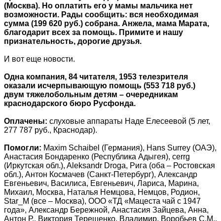
(Москва). Но оплатить его у мамы мальчика нет
возможности. Рады сообщить: вся необходимая
сумма (199 620 руб.) собрана. Анжела, мама Марата,
благодарит всех за помощь. Примите и нашу
признательность, дорогие друзья.
И вот еще новости.
Одна компания, 84 читателя, 1953 телезрителя
оказали исчерпывающую помощь (553 718 руб.)
двум тяжелобольным детям – очередникам
краснодарского бюро Русфонда.
Оплачены:
слуховые аппараты Наде Елесеевой (5 лет,
277 787 руб., Краснодар).
Помогли:
Maxim Schaibel (Германия), Hans Surrey (ОАЭ),
Анастасия Бондаренко (Республика Адыгея), cerrg
(Иркутская обл.), Aleksandr Droga, Рига (оба – Ростовская
обл.), Антон Космачев (Санкт-Петербург), Александр
Евгеньевич, Василиса, Евгеньевич, Лариса, Марина,
Михаил, Москва, Наталья Немцова, Немцов, Родион,
Star_M (все – Москва), ООО «ТД «Мацеста чай с 1947
года», Александр Бережной, Анастасия Зайцева, Анна,
Антон Р., Виктория Терещенко, Владимир, Воробьев С.М.,