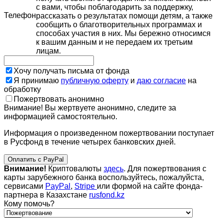
с вами, чтобы поблагодарить за поддержку,
Телефон
рассказать о результатах помощи детям, а также
сообщить о благотворительных программах и
способах участия в них. Мы бережно относимся
к вашим данным и не передаем их третьим
лицам.
Хочу получать письма от фонда
Я принимаю
публичную оферту
и
даю согласие
на
обработку
Пожертвовать анонимно
Внимание! Вы жертвуете анонимно, следите за
информацией самостоятельно.
Информация о произведенном пожертвовании поступает
в Русфонд в течение четырех банковских дней.
Оплатить с PayPal
Внимание!
Криптовалюты
здесь
. Для пожертвования с
карты зарубежного банка воспользуйтесь, пожалуйста,
сервисами
PayPal
,
Stripe
или формой на сайте фонда-
партнера в Казахстане
rusfond.kz
Кому помочь?