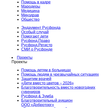
Помощь в кадре
Мародеры
Медицина
Минздрав
Общество
Эндаумент Русфонда
Особый случай
Помогают дети
Русфонд.Право
Русфонд.Регистр
СМИ о Русфонде
Проекты
Проекты
Помощь детям в больницах
Помощь людям в чрезвычайных ситуациях
Защитим врачей
«Дети вместо цветов – 2026»
Благотворительность вместо новогодних
сувениров
Русфонд & Зумба
Благотворительный аукцион
ООО «Доброторг»