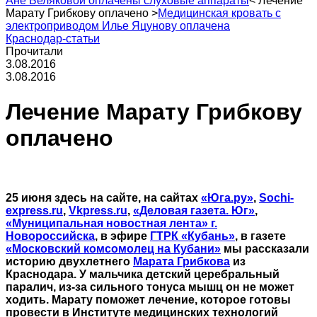
Ане Беляковой оплачены слуховые аппараты
<
Лечение
Марату Грибкову оплачено
>
Медицинская кровать с
электроприводом Илье Яцунову оплачена
Краснодар-статьи
Прочитали
3.08.2016
3.08.2016
Лечение Марату Грибкову
оплачено
25 июня здесь на сайте, на сайтах
«Юга.ру»
,
Sochi-
express.ru
,
Vkpress.ru
,
«Деловая газета. Юг»
,
«Муниципальная новостная лента» г.
Новороссийска
, в эфире
ГТРК «Кубань»
, в газете
«Московский комсомолец на Кубани»
мы рассказали
историю двухлетнего
Марата Грибкова
из
Краснодара. У мальчика детский церебральный
паралич, из-за сильного тонуса мышц он не может
ходить. Марату поможет лечение, которое готовы
провести в Институте медицинских технологий