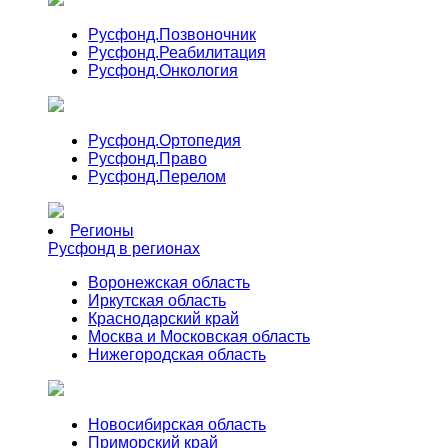
Русфонд.
Позвоночник
Русфонд.
Реабилитация
Русфонд.
Онкология
Русфонд.
Ортопедия
Русфонд.
Право
Русфонд.
Перелом
Регионы
Русфонд в регионах
Воронежская область
Иркутская область
Краснодарский край
Москва и Московская область
Нижегородская область
Новосибирская область
Приморский край