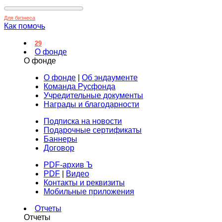
Для бизнеса
Как помочь
29
О фонде
О фонде
О фонде
|
Об эндаументе
Команда Русфонда
Учредительные документы
Награды и благодарности
Подписка на новости
Подарочные сертификаты
Баннеры
Договор
PDF-архив Ъ
PDF
|
Видео
Контакты и реквизиты
Мобильные приложения
Отчеты
Отчеты