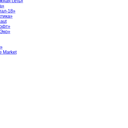
жная сеть»
а»
тал-18»
ктика»
aut
софт»
рЭко»
т»
e Market