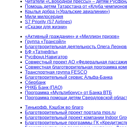
Читатели «Свободной прессы» – детям Русфон
Помощь детям Татарстана от «Клуба чемпионо
Крылья добра («Уральские авиалинии»)
Мили милосердия
S7 Priority (S7 Airlines)
«Сказки для жизни»
«Активный гражданин» и «Миллион призов»
Группа «Трансойл»
Благотворительная деятельность Олега Леонов
БФ «Татнефть»
Русфонд.Навигатор
Совместный проект АО «Федеральная пассажи
Совместная благотворительная программа ком
Транспортная группа FESCO
Благотворительный сервис Альфа-Банка
Сбербанк
РНКБ Банк (ПАО)
Программа «Мультибонус» от Банка ВТБ
Программа помощи детям Свердловской област
Тинькофф. Кэшбэк во благо
Благотворительный проект портала mos.ru
Благотворительный проект компании Indoor Gro
Благотворительные программы ГК «Кредитэксп