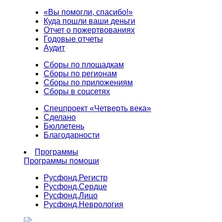
«Вы помогли, спасибо!»
Куда пошли ваши деньги
Отчет о пожертвованиях
Годовые отчеты
Аудит
Сборы по площадкам
Сборы по регионам
Сборы по приложениям
Сборы в соцсетях
Спецпроект «Четверть века»
Сделано
Бюллетень
Благодарности
Программы
Программы помощи
Русфонд.
Регистр
Русфонд.
Сердце
Русфонд.
Лицо
Русфонд.
Неврология