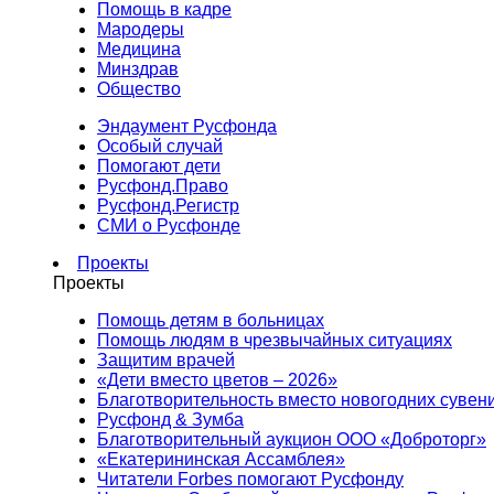
Помощь в кадре
Мародеры
Медицина
Минздрав
Общество
Эндаумент Русфонда
Особый случай
Помогают дети
Русфонд.Право
Русфонд.Регистр
СМИ о Русфонде
Проекты
Проекты
Помощь детям в больницах
Помощь людям в чрезвычайных ситуациях
Защитим врачей
«Дети вместо цветов – 2026»
Благотворительность вместо новогодних сувен
Русфонд & Зумба
Благотворительный аукцион ООО «Доброторг»
«Екатерининская Ассамблея»
Читатели Forbes помогают Русфонду