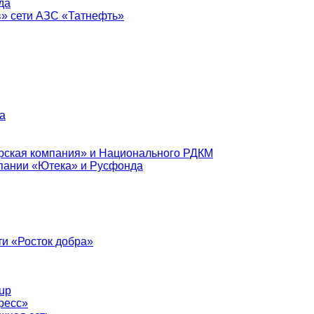
да
в» сети АЗС «Татнефть»
а
рская компания» и Национального РДКМ
пании «Ютека» и Русфонда
и «Росток добра»
up
ресс»