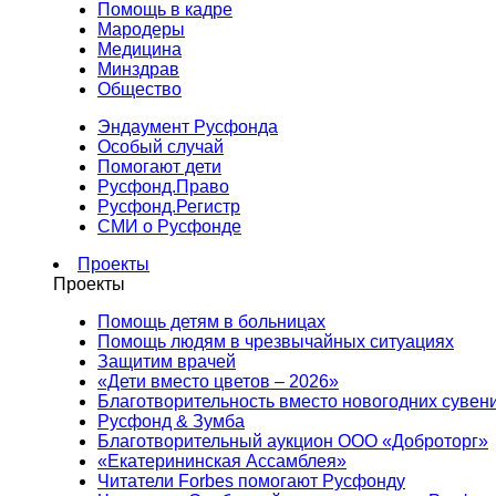
Помощь в кадре
Мародеры
Медицина
Минздрав
Общество
Эндаумент Русфонда
Особый случай
Помогают дети
Русфонд.Право
Русфонд.Регистр
СМИ о Русфонде
Проекты
Проекты
Помощь детям в больницах
Помощь людям в чрезвычайных ситуациях
Защитим врачей
«Дети вместо цветов – 2026»
Благотворительность вместо новогодних сувен
Русфонд & Зумба
Благотворительный аукцион ООО «Доброторг»
«Екатерининская Ассамблея»
Читатели Forbes помогают Русфонду