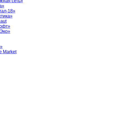
жная сеть»
а»
тал-18»
ктика»
aut
софт»
рЭко»
т»
e Market