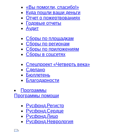
«Вы помогли, спасибо!»
Куда пошли ваши деньги
Отчет о пожертвованиях
Годовые отчеты
Аудит
Сборы по площадкам
Сборы по регионам
Сборы по приложениям
Сборы в соцсетях
Спецпроект «Четверть века»
Сделано
Бюллетень
Благодарности
Программы
Программы помощи
Русфонд.
Регистр
Русфонд.
Сердце
Русфонд.
Лицо
Русфонд.
Неврология