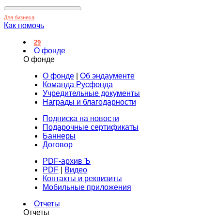
Для бизнеса
Как помочь
29
О фонде
О фонде
О фонде
|
Об эндаументе
Команда Русфонда
Учредительные документы
Награды и благодарности
Подписка на новости
Подарочные сертификаты
Баннеры
Договор
PDF-архив Ъ
PDF
|
Видео
Контакты и реквизиты
Мобильные приложения
Отчеты
Отчеты