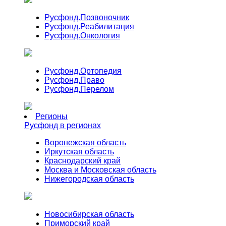
Русфонд.
Позвоночник
Русфонд.
Реабилитация
Русфонд.
Онкология
Русфонд.
Ортопедия
Русфонд.
Право
Русфонд.
Перелом
Регионы
Русфонд в регионах
Воронежская область
Иркутская область
Краснодарский край
Москва и Московская область
Нижегородская область
Новосибирская область
Приморский край