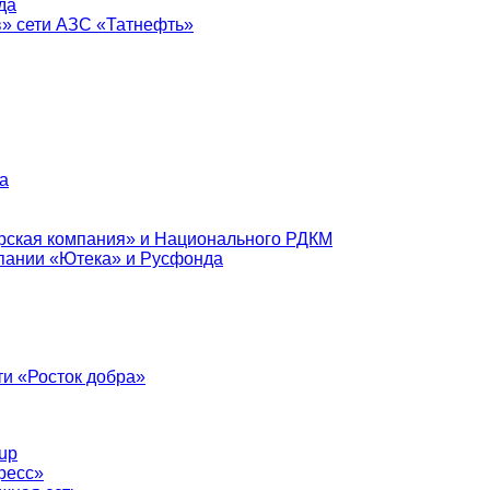
да
в» сети АЗС «Татнефть»
а
рская компания» и Национального РДКМ
пании «Ютека» и Русфонда
и «Росток добра»
up
ресс»