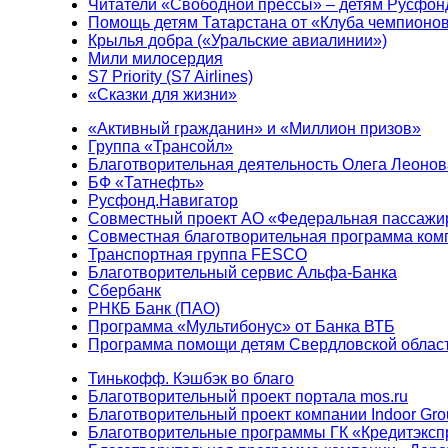
Читатели «Свободной прессы» – детям Русфон
Помощь детям Татарстана от «Клуба чемпионо
Крылья добра («Уральские авиалинии»)
Мили милосердия
S7 Priority (S7 Airlines)
«Сказки для жизни»
«Активный гражданин» и «Миллион призов»
Группа «Трансойл»
Благотворительная деятельность Олега Леонов
БФ «Татнефть»
Русфонд.Навигатор
Совместный проект АО «Федеральная пассажи
Совместная благотворительная программа ком
Транспортная группа FESCO
Благотворительный сервис Альфа-Банка
Сбербанк
РНКБ Банк (ПАО)
Программа «Мультибонус» от Банка ВТБ
Программа помощи детям Свердловской област
Тинькофф. Кэшбэк во благо
Благотворительный проект портала mos.ru
Благотворительный проект компании Indoor Gro
Благотворительные программы ГК «Кредитэксп