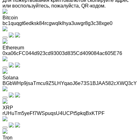
Для пожертвования криптовалютой скопируйте адрес
или воспользуйтесь, пожалуйста, QR-кодом
.
Bitcoin
bc1quqgt6edksk84rcgwqlklhya3uwgr8g3c38xge0
Ethereum
0xa06cFC044d923cd93003d835Cd409084ac605E76
Solana
BGbWHp9jsaTmcu9Z5LHYqaoJ6e73S1BJAA582cXWQ3cY
XRP
rUHuTm5yeFf7WSpuqsU4UCPt5pkqBxKTPF
Tron