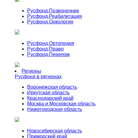
Русфонд.
Позвоночник
Русфонд.
Реабилитация
Русфонд.
Онкология
Русфонд.
Ортопедия
Русфонд.
Право
Русфонд.
Перелом
Регионы
Русфонд в регионах
Воронежская область
Иркутская область
Краснодарский край
Москва и Московская область
Нижегородская область
Новосибирская область
Приморский край