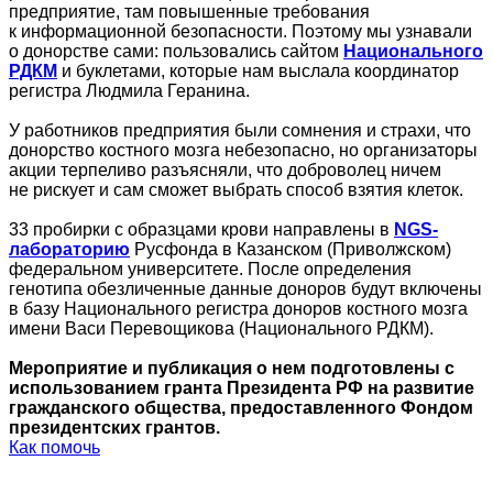
предприятие, там повышенные требования
к информационной безопасности. Поэтому мы узнавали
о донорстве сами: пользовались сайтом
Национального
РДКМ
и буклетами, которые нам выслала координатор
регистра Людмила Геранина.
У работников предприятия были сомнения и страхи, что
донорство костного мозга небезопасно, но организаторы
акции терпеливо разъясняли, что доброволец ничем
не рискует и сам сможет выбрать способ взятия клеток.
33 пробирки с образцами крови направлены в
NGS-
лабораторию
Русфонда в Казанском (Приволжском)
федеральном университете. После определения
генотипа обезличенные данные доноров будут включены
в базу Национального регистра доноров костного мозга
имени Васи Перевощикова (Национального РДКМ).
Мероприятие и публикация о нем подготовлены с
использованием гранта Президента РФ на развитие
гражданского общества, предоставленного Фондом
президентских грантов.
Как помочь