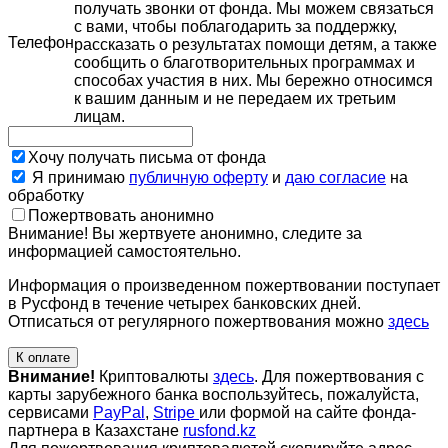
получать звонки от фонда. Мы можем связаться
с вами, чтобы поблагодарить за поддержку,
Телефон
рассказать о результатах помощи детям, а также
сообщить о благотворительных программах и
способах участия в них. Мы бережно относимся
к вашим данным и не передаем их третьим
лицам.
Хочу получать письма от фонда
Я принимаю
публичную оферту
и
даю согласие
на
обработку
Пожертвовать анонимно
Внимание! Вы жертвуете анонимно, следите за
информацией самостоятельно.
Информация о произведенном пожертвовании поступает
в Русфонд в течение четырех банковских дней.
Отписаться от регулярного пожертвования можно
здесь
К оплате
Внимание!
Криптовалюты
здесь
. Для пожертвования с
карты зарубежного банка воспользуйтесь, пожалуйста,
сервисами
PayPal
,
Stripe
или формой на сайте фонда-
партнера в Казахстане
rusfond.kz