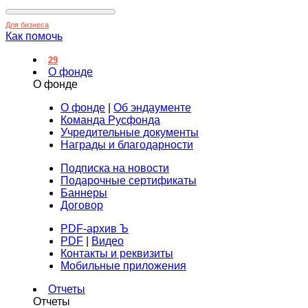
Для бизнеса
Как помочь
29
О фонде
О фонде
О фонде
|
Об эндаументе
Команда Русфонда
Учредительные документы
Награды и благодарности
Подписка на новости
Подарочные сертификаты
Баннеры
Договор
PDF-архив Ъ
PDF
|
Видео
Контакты и реквизиты
Мобильные приложения
Отчеты
Отчеты