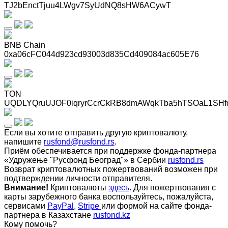
TJ2bEnctTjuu4LWgv7SyUdNQ8sHW6ACywT
BNB Chain
0xa06cFC044d923cd93003d835Cd409084ac605E76
TON
UQDLYQruUJOF0iqryrCcrCkRB8dmAWqkTba5hTSOaL1SHf
Если вы хотите отправить другую криптовалюту,
напишите
rusfond@rusfond.rs
.
Приём обеспечивается при поддержке фонда-партнера
«Удружење "Русфонд Београд"» в Сербии
rusfond.rs
Возврат криптовалютных пожертвований возможен при
подтверждении личности отправителя.
Внимание!
Криптовалюты
здесь
. Для пожертвования с
карты зарубежного банка воспользуйтесь, пожалуйста,
сервисами
PayPal
,
Stripe
или формой на сайте фонда-
партнера в Казахстане
rusfond.kz
Кому помочь?