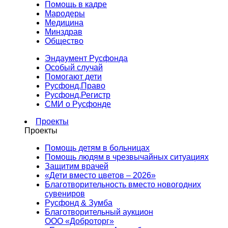
Помощь в кадре
Мародеры
Медицина
Минздрав
Общество
Эндаумент Русфонда
Особый случай
Помогают дети
Русфонд.Право
Русфонд.Регистр
СМИ о Русфонде
Проекты
Проекты
Помощь детям в больницах
Помощь людям в чрезвычайных ситуациях
Защитим врачей
«Дети вместо цветов – 2026»
Благотворительность вместо новогодних
сувениров
Русфонд & Зумба
Благотворительный аукцион
ООО «Доброторг»