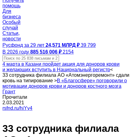
Получить
помощь
Для
бизнеса
Особый
случай
Статьи,
новости
Русфонд за 29 лет
24,571 МЛРД ₽
39 799
В 2026 году
885 516 006 ₽
2154
4 марта в Казани пройдет акция для доноров крови
и желающих вступить в Национальный регистр
<
33 сотрудника филиала АО «Атомэнергоремонт» сдали
кровь на типирование
>
В «Благосфере» поговорили о
мотивации доноров крови и доноров костного мозга
Грант
Прочитали
2.03.2021
rsfnd.ru/hiYy4
33 сотрудника филиала