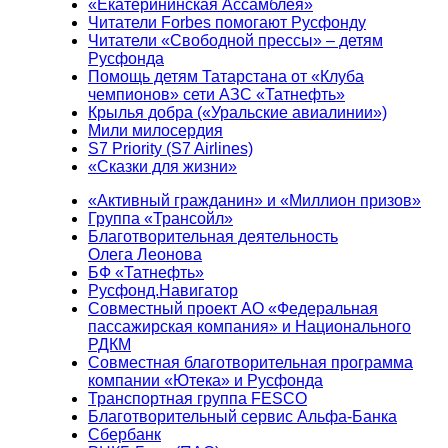
«Екатерининская Ассамблея»
Читатели Forbes помогают Русфонду
Читатели «Свободной прессы» – детям
Русфонда
Помощь детям Татарстана от «Клуба
чемпионов» сети АЗС «Татнефть»
Крылья добра («Уральские авиалинии»)
Мили милосердия
S7 Priority (S7 Airlines)
«Сказки для жизни»
«Активный гражданин» и «Миллион призов»
Группа «Трансойл»
Благотворительная деятельность
Олега Леонова
БФ «Татнефть»
Русфонд.Навигатор
Совместный проект АО «Федеральная
пассажирская компания» и Национального
РДКМ
Совместная благотворительная программа
компании «Ютека» и Русфонда
Транспортная группа FESCO
Благотворительный сервис Альфа-Банка
Сбербанк