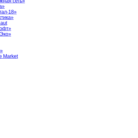
жная сеть»
а»
тал-18»
ктика»
aut
софт»
рЭко»
т»
e Market