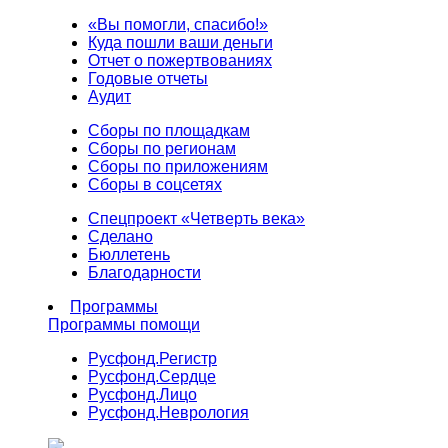
«Вы помогли, спасибо!»
Куда пошли ваши деньги
Отчет о пожертвованиях
Годовые отчеты
Аудит
Сборы по площадкам
Сборы по регионам
Сборы по приложениям
Сборы в соцсетях
Спецпроект «Четверть века»
Сделано
Бюллетень
Благодарности
Программы
Программы помощи
Русфонд.
Регистр
Русфонд.
Сердце
Русфонд.
Лицо
Русфонд.
Неврология