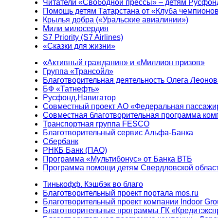
Читатели «Свободной прессы» – детям Русфон
Помощь детям Татарстана от «Клуба чемпионо
Крылья добра («Уральские авиалинии»)
Мили милосердия
S7 Priority (S7 Airlines)
«Сказки для жизни»
«Активный гражданин» и «Миллион призов»
Группа «Трансойл»
Благотворительная деятельность Олега Леонов
БФ «Татнефть»
Русфонд.Навигатор
Совместный проект АО «Федеральная пассажи
Совместная благотворительная программа ком
Транспортная группа FESCO
Благотворительный сервис Альфа-Банка
Сбербанк
РНКБ Банк (ПАО)
Программа «Мультибонус» от Банка ВТБ
Программа помощи детям Свердловской област
Тинькофф. Кэшбэк во благо
Благотворительный проект портала mos.ru
Благотворительный проект компании Indoor Gro
Благотворительные программы ГК «Кредитэксп