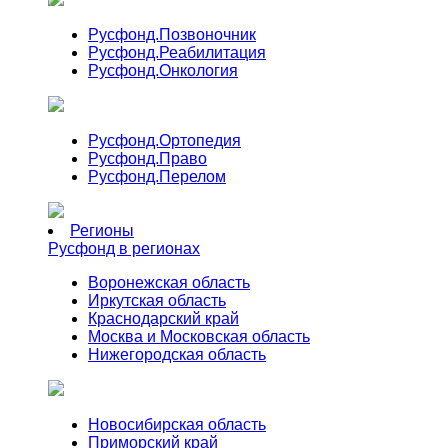
Русфонд.
Позвоночник
Русфонд.
Реабилитация
Русфонд.
Онкология
Русфонд.
Ортопедия
Русфонд.
Право
Русфонд.
Перелом
Регионы
Русфонд в регионах
Воронежская область
Иркутская область
Краснодарский край
Москва и Московская область
Нижегородская область
Новосибирская область
Приморский край