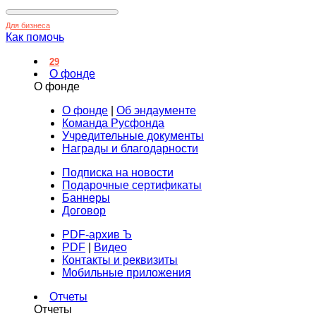
Для бизнеса
Как помочь
29
О фонде
О фонде
О фонде
|
Об эндаументе
Команда Русфонда
Учредительные документы
Награды и благодарности
Подписка на новости
Подарочные сертификаты
Баннеры
Договор
PDF-архив Ъ
PDF
|
Видео
Контакты и реквизиты
Мобильные приложения
Отчеты
Отчеты