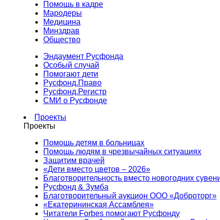
Помощь в кадре
Мародеры
Медицина
Минздрав
Общество
Эндаумент Русфонда
Особый случай
Помогают дети
Русфонд.Право
Русфонд.Регистр
СМИ о Русфонде
Проекты
Проекты
Помощь детям в больницах
Помощь людям в чрезвычайных ситуациях
Защитим врачей
«Дети вместо цветов – 2026»
Благотворительность вместо новогодних сувен
Русфонд & Зумба
Благотворительный аукцион ООО «Доброторг»
«Екатерининская Ассамблея»
Читатели Forbes помогают Русфонду