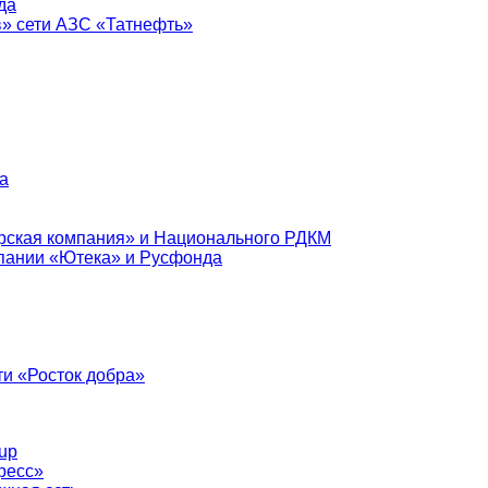
да
в» сети АЗС «Татнефть»
а
рская компания» и Национального РДКМ
пании «Ютека» и Русфонда
и «Росток добра»
up
ресс»