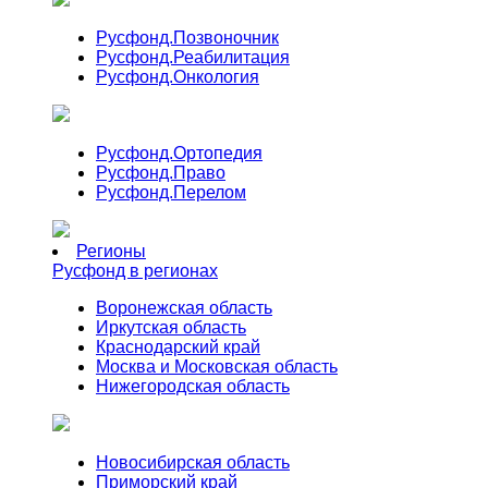
Русфонд.
Позвоночник
Русфонд.
Реабилитация
Русфонд.
Онкология
Русфонд.
Ортопедия
Русфонд.
Право
Русфонд.
Перелом
Регионы
Русфонд в регионах
Воронежская область
Иркутская область
Краснодарский край
Москва и Московская область
Нижегородская область
Новосибирская область
Приморский край