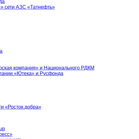
да
в» сети АЗС «Татнефть»
а
рская компания» и Национального РДКМ
пании «Ютека» и Русфонда
и «Росток добра»
up
ресс»