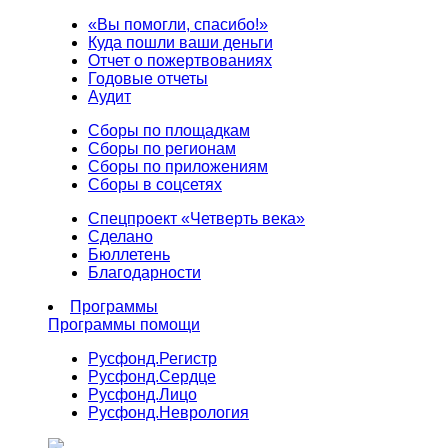
«Вы помогли, спасибо!»
Куда пошли ваши деньги
Отчет о пожертвованиях
Годовые отчеты
Аудит
Сборы по площадкам
Сборы по регионам
Сборы по приложениям
Сборы в соцсетях
Спецпроект «Четверть века»
Сделано
Бюллетень
Благодарности
Программы
Программы помощи
Русфонд.
Регистр
Русфонд.
Сердце
Русфонд.
Лицо
Русфонд.
Неврология