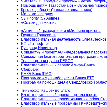
Читатели «Свободной прессы» – детям Русфон
Помощь детям Татарстана от «Клуба чемпионо
Крылья добра («Уральские авиалинии»)
Мили милосердия
S7 Priority (S7 Airlines)
«Сказки для жизни»
«Активный гражданин» и «Миллион призов»
Группа «Трансойл»
Благотворительная деятельность Олега Леонов
БФ «Татнефть»
Русфонд.Навигатор
Совместный проект АО «Федеральная пассажи
Совместная благотворительная программа ком
Транспортная группа FESCO
Благотворительный сервис Альфа-Банка
Сбербанк
РНКБ Банк (ПАО)
Программа «Мультибонус» от Банка ВТБ
Программа помощи детям Свердловской област
Тинькофф. Кэшбэк во благо
Благотворительный проект портала mos.ru
Благотворительный проект компании Indoor Gro
Благотворительные программы ГК «Кредитэксп