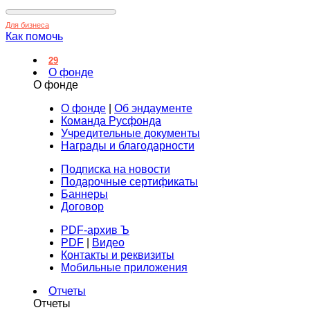
Для бизнеса
Как помочь
29
О фонде
О фонде
О фонде
|
Об эндаументе
Команда Русфонда
Учредительные документы
Награды и благодарности
Подписка на новости
Подарочные сертификаты
Баннеры
Договор
PDF-архив Ъ
PDF
|
Видео
Контакты и реквизиты
Мобильные приложения
Отчеты
Отчеты