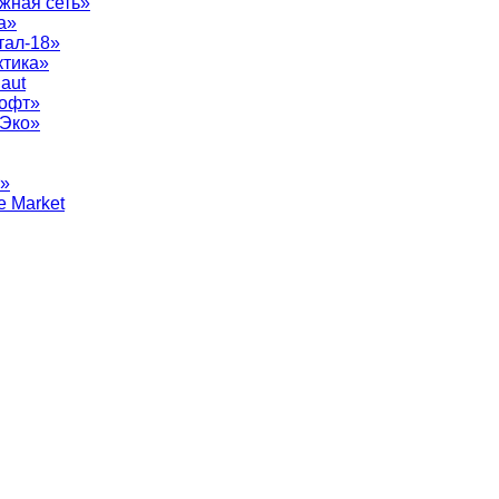
жная сеть»
а»
тал-18»
ктика»
aut
софт»
рЭко»
т»
e Market