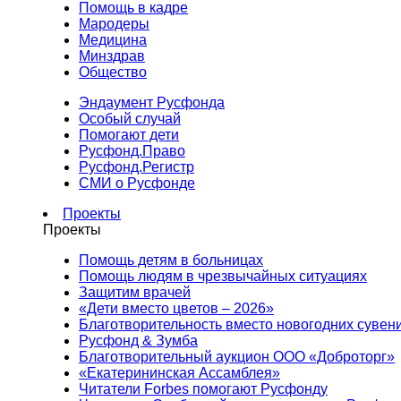
Помощь в кадре
Мародеры
Медицина
Минздрав
Общество
Эндаумент Русфонда
Особый случай
Помогают дети
Русфонд.Право
Русфонд.Регистр
СМИ о Русфонде
Проекты
Проекты
Помощь детям в больницах
Помощь людям в чрезвычайных ситуациях
Защитим врачей
«Дети вместо цветов – 2026»
Благотворительность вместо новогодних сувен
Русфонд & Зумба
Благотворительный аукцион ООО «Доброторг»
«Екатерининская Ассамблея»
Читатели Forbes помогают Русфонду