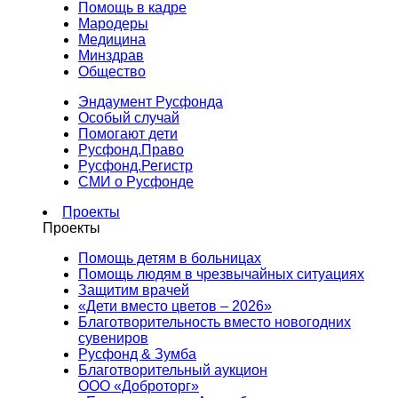
Помощь в кадре
Мародеры
Медицина
Минздрав
Общество
Эндаумент Русфонда
Особый случай
Помогают дети
Русфонд.Право
Русфонд.Регистр
СМИ о Русфонде
Проекты
Проекты
Помощь детям в больницах
Помощь людям в чрезвычайных ситуациях
Защитим врачей
«Дети вместо цветов – 2026»
Благотворительность вместо новогодних
сувениров
Русфонд & Зумба
Благотворительный аукцион
ООО «Доброторг»