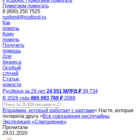
Русфонд. Помогаем помогать
Помогаем помогать
8 (800) 250 7525
rusfond@rusfond.ru
Как
помочь
Кому
помочь
Получить
помощь
Для
бизнеса
Особый
случай
Статьи,
новости
Русфонд за 29 лет
24,551 МЛРД ₽
39 734
В 2026 году
865 093 769 ₽
2089
Владимир, который работает с картами
<
Настя, которая
потеряла друга
>
Все совпадения неслучайны
Экспедиция «Совпадение»
Прочитали
29.01.2020