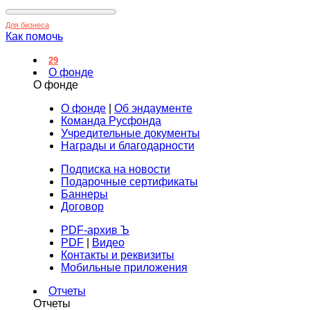
Для бизнеса
Как помочь
29
О фонде
О фонде
О фонде
|
Об эндаументе
Команда Русфонда
Учредительные документы
Награды и благодарности
Подписка на новости
Подарочные сертификаты
Баннеры
Договор
PDF-архив Ъ
PDF
|
Видео
Контакты и реквизиты
Мобильные приложения
Отчеты
Отчеты