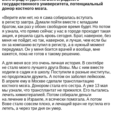
государственного университета, потенциальный
донор костного мозга.
«Верите или нет, но я сама собиралась вступать
в регистр завтра. Думали пойти вместе с младшим
братом, как раз у обоих свободное время будет. Но потом
я узнала, что прямо сейчас у нас в городе проходит такая
акция, и решила сдать кровь сегодня. Брат, наверное, без
меня не пойдет, но так, наверное, и лучше, чем если бы
он за компанию вступил в регистр, а в нужный момент
передумал. Он у меня боится врачей и вообще, мне
кажется, пока не готов к такому решению.
А для меня все это очень личная история. В сентябре
не стало моего лучшего друга Вовы. Мы с ним вместе
ходили в садик и в школу. Поступили в разные институты,
но продолжали дружить. А потом он заболел лейкозом.
В апреле ему в Москве сделали трансплантацию
костного мозга. Донором стала его сестра. А уже 13 мая
мы узнали, что трансплантат не прижился. Его пытались
лечить химиотерапией. Потом собирали деньги
на лечение в Израиле, я всячески помогала. А потом
Вове стало совсем плохо, и лечащий врач не пустила его
лететь, а через три дня он умер.