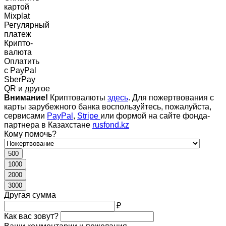
картой
Mixplat
Регулярный
платеж
Крипто-
валюта
Оплатить
c PayPal
SberPay
QR и другое
Внимание!
Криптовалюты
здесь
. Для пожертвования с
карты зарубежного банка воспользуйтесь, пожалуйста,
сервисами
PayPal
,
Stripe
или формой на сайте фонда-
партнера в Казахстане
rusfond.kz
Кому помочь?
500
1000
2000
3000
Другая сумма
₽
Как вас зовут?