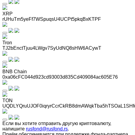
XRP
rUHuTm5yeFf7WSpuqsU4UCPt5pkqBxKTPF
Tron
TJ2bEnctTjuu4LWgv7SyUdNQ8sHW6ACywT
BNB Chain
0xa06cFC044d923cd93003d835Cd409084ac605E76
TON
UQDLYQruUJOF0iqryrCcrCkRB8dmAWqkTba5hTSOaL1SHf
Если вы хотите отправить другую криптовалюту,
напишите
rusfond@rusfond.rs
.
Приём обеспечивается при поддержке фонда-партнера