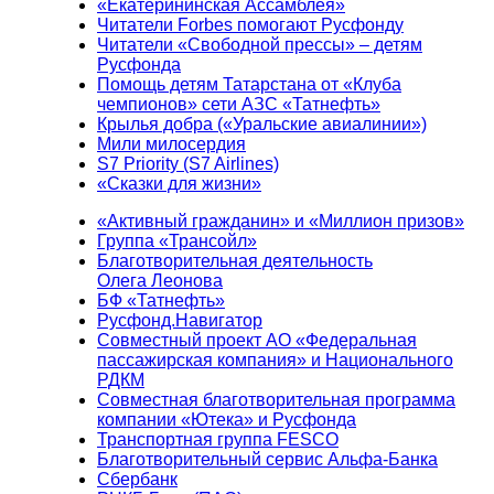
«Екатерининская Ассамблея»
Читатели Forbes помогают Русфонду
Читатели «Свободной прессы» – детям
Русфонда
Помощь детям Татарстана от «Клуба
чемпионов» сети АЗС «Татнефть»
Крылья добра («Уральские авиалинии»)
Мили милосердия
S7 Priority (S7 Airlines)
«Сказки для жизни»
«Активный гражданин» и «Миллион призов»
Группа «Трансойл»
Благотворительная деятельность
Олега Леонова
БФ «Татнефть»
Русфонд.Навигатор
Совместный проект АО «Федеральная
пассажирская компания» и Национального
РДКМ
Совместная благотворительная программа
компании «Ютека» и Русфонда
Транспортная группа FESCO
Благотворительный сервис Альфа-Банка
Сбербанк