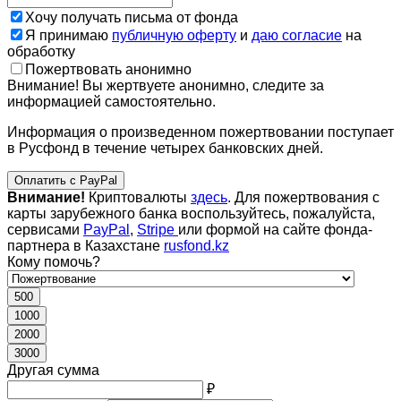
Хочу получать письма от фонда
Я принимаю
публичную оферту
и
даю согласие
на
обработку
Пожертвовать анонимно
Внимание! Вы жертвуете анонимно, следите за
информацией самостоятельно.
Информация о произведенном пожертвовании поступает
в Русфонд в течение четырех банковских дней.
Оплатить с PayPal
Внимание!
Криптовалюты
здесь
. Для пожертвования с
карты зарубежного банка воспользуйтесь, пожалуйста,
сервисами
PayPal
,
Stripe
или формой на сайте фонда-
партнера в Казахстане
rusfond.kz
Кому помочь?
500
1000
2000
3000
Другая сумма
₽