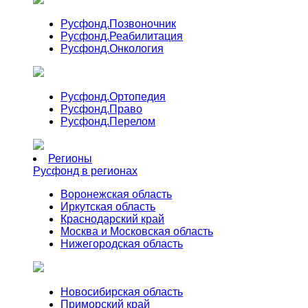
Русфонд.
Позвоночник
Русфонд.
Реабилитация
Русфонд.
Онкология
Русфонд.
Ортопедия
Русфонд.
Право
Русфонд.
Перелом
Регионы
Русфонд в регионах
Воронежская область
Иркутская область
Краснодарский край
Москва и Московская область
Нижегородская область
Новосибирская область
Приморский край