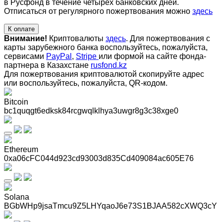
в Русфонд в течение четырех банковских дней.
Отписаться от регулярного пожертвования можно
здесь
К оплате
Внимание!
Криптовалюты
здесь
. Для пожертвования с
карты зарубежного банка воспользуйтесь, пожалуйста,
сервисами
PayPal
,
Stripe
или формой на сайте фонда-
партнера в Казахстане
rusfond.kz
Для пожертвования криптовалютой скопируйте адрес
или воспользуйтесь, пожалуйста, QR-кодом
.
Bitcoin
bc1quqgt6edksk84rcgwqlklhya3uwgr8g3c38xge0
Ethereum
0xa06cFC044d923cd93003d835Cd409084ac605E76
Solana
BGbWHp9jsaTmcu9Z5LHYqaoJ6e73S1BJAA582cXWQ3cY