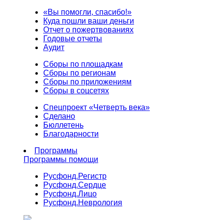
«Вы помогли, спасибо!»
Куда пошли ваши деньги
Отчет о пожертвованиях
Годовые отчеты
Аудит
Сборы по площадкам
Сборы по регионам
Сборы по приложениям
Сборы в соцсетях
Спецпроект «Четверть века»
Сделано
Бюллетень
Благодарности
Программы
Программы помощи
Русфонд.
Регистр
Русфонд.
Сердце
Русфонд.
Лицо
Русфонд.
Неврология