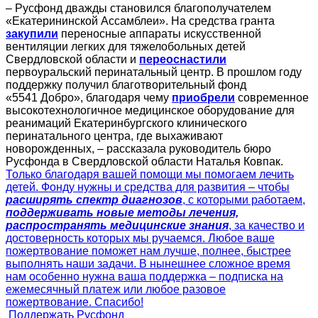
– Русфонд дважды становился благополучателем
«Екатерининской Ассамблеи». На средства гранта
закупили
переносные аппараты искусственной
вентиляции легких для тяжелобольных детей
Свердловской области и
переоснастили
первоуральский перинатальный центр. В прошлом году
поддержку получил благотворительный фонд
«5541 Добро», благодаря чему
приобрели
современное
высокотехнологичное медицинское оборудование для
реанимаций Екатеринбургского клинического
перинатального центра, где выхаживают
новорожденных, – рассказала руководитель бюро
Русфонда в Свердловской области Наталья Ковпак.
Только благодаря вашей помощи мы помогаем лечить
детей. Фонду нужны и средства для развития – чтобы
расширять спектр диагнозов
, с которыми работаем,
поддерживать новые методы лечения,
распространять медицинские знания
, за качество и
достоверность которых мы ручаемся. Любое ваше
пожертвование поможет нам лучше, полнее, быстрее
выполнять наши задачи. В нынешнее сложное время
нам особенно нужна ваша поддержка – подписка на
ежемесячный платеж или любое разовое
пожертвование. Спасибо!
Поддержать Русфонд