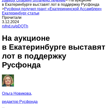
Давиду Опарину оплачено лечение
<
На аукционе
в Екатеринбурге выставят лот в поддержку Русфонда
>
Русфонд получил грант «Екатерининской Ассамблеи»
Екатеринбург-статьи
Прочитали
3.12.2024
rsfnd.ru/pDQTh
На аукционе
в Екатеринбурге выставят
лот в поддержку
Русфонда
Ольга Новикова,
редактор Русфонда