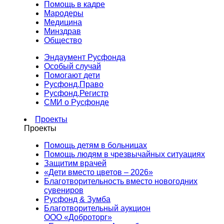
Помощь в кадре
Мародеры
Медицина
Минздрав
Общество
Эндаумент Русфонда
Особый случай
Помогают дети
Русфонд.Право
Русфонд.Регистр
СМИ о Русфонде
Проекты
Проекты
Помощь детям в больницах
Помощь людям в чрезвычайных ситуациях
Защитим врачей
«Дети вместо цветов – 2026»
Благотворительность вместо новогодних
сувениров
Русфонд & Зумба
Благотворительный аукцион
ООО «Доброторг»