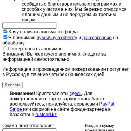
сообщить о благотворительных программах и
способах участия в них. Мы бережно относимся
к вашим данным и не передаем их третьим
лицам.
Хочу получать письма от фонда
Я принимаю
публичную оферту
и
даю согласие
на
обработку
Пожертвовать анонимно
Внимание! Вы жертвуете анонимно, следите за
информацией самостоятельно.
Информация о произведенном пожертвовании поступает
в Русфонд в течение четырех банковских дней.
К оплате
Внимание!
Криптовалюты
здесь
. Для
пожертвования с карты зарубежного банка
воспользуйтесь, пожалуйста, сервисами
PayPal
,
Stripe
или формой на сайте фонда-партнера в
Казахстане
rusfond.kz
Сумма пожертвования:
Введите сумму
пожертвования