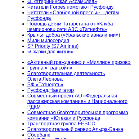
«Екатерининская Ассамблея»
Читатели Forbes помогают Русфонду
Читатели «Свободной прессы» – детям
Русфонда
Помощь детям Татарстана от «Клуба
чемпионов» сети АЗС «Татнефть»
Крылья добра («Уральские авиалинии»)
Мили милосердия
S7 Priority (S7 Airlines)
«Сказки для жизни»
«Активный гражданин» и «Миллион призов»
Группа «Трансойл»
Благотворительная деятельность
Олега Леонова
БФ «Татнефть»
Русфонд.Навигатор
Совместный проект АО «Федеральная
пассажирская компания» и Национального
РДКМ
Совместная благотворительная программа
компании «Ютека» и Русфонда
Транспортная группа FESCO
Благотворительный сервис Альфа-Банка
Сбербанк