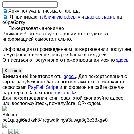
Хочу получать письма от фонда
Я принимаю
публичную оферту
и
даю согласие
на
обработку
Пожертвовать анонимно
Внимание! Вы жертвуете анонимно, следите за
информацией самостоятельно.
Информация о произведенном пожертвовании поступает
в Русфонд в течение четырех банковских дней.
Отписаться от регулярного пожертвования можно
здесь
К оплате
Внимание!
Криптовалюты
здесь
. Для пожертвования с
карты зарубежного банка воспользуйтесь, пожалуйста,
сервисами
PayPal
,
Stripe
или формой на сайте фонда-
партнера в Казахстане
rusfond.kz
Для пожертвования криптовалютой скопируйте адрес
или воспользуйтесь, пожалуйста, QR-кодом
.
Bitcoin
bc1quqgt6edksk84rcgwqlklhya3uwgr8g3c38xge0