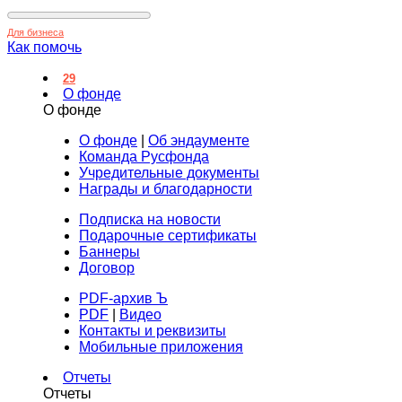
Для бизнеса
Как помочь
29
О фонде
О фонде
О фонде
|
Об эндаументе
Команда Русфонда
Учредительные документы
Награды и благодарности
Подписка на новости
Подарочные сертификаты
Баннеры
Договор
PDF-архив Ъ
PDF
|
Видео
Контакты и реквизиты
Мобильные приложения
Отчеты
Отчеты