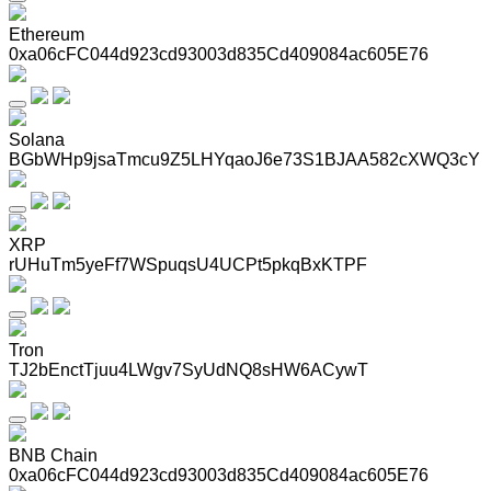
Ethereum
0xa06cFC044d923cd93003d835Cd409084ac605E76
Solana
BGbWHp9jsaTmcu9Z5LHYqaoJ6e73S1BJAA582cXWQ3cY
XRP
rUHuTm5yeFf7WSpuqsU4UCPt5pkqBxKTPF
Tron
TJ2bEnctTjuu4LWgv7SyUdNQ8sHW6ACywT
BNB Chain
0xa06cFC044d923cd93003d835Cd409084ac605E76