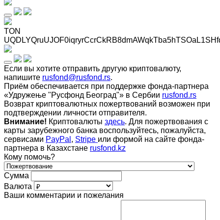
TON
UQDLYQruUJOF0iqryrCcrCkRB8dmAWqkTba5hTSOaL1SHf
Если вы хотите отправить другую криптовалюту,
напишите
rusfond@rusfond.rs
.
Приём обеспечивается при поддержке фонда-партнера
«Удружење "Русфонд Београд"» в Сербии
rusfond.rs
Возврат криптовалютных пожертвований возможен при
подтверждении личности отправителя.
Внимание!
Криптовалюты
здесь
. Для пожертвования с
карты зарубежного банка воспользуйтесь, пожалуйста,
сервисами
PayPal
,
Stripe
или формой на сайте фонда-
партнера в Казахстане
rusfond.kz
Кому помочь?
Сумма
Валюта
Ваши комментарии и пожелания