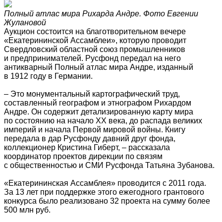
Полный атлас мира Рихарда Андре. Фото Евгении
Жулановой
Аукцион состоится на благотворительном вечере
«Екатерининской Ассамблеи», которую проводит
Свердловский областной союз промышленников
и предпринимателей. Русфонд передал на него
антикварный Полный атлас мира Андре, изданный
в 1912 году в Германии.
– Это монументальный картографический труд,
составленный географом и этнографом Рихардом
Андре. Он содержит детализированную карту мира
по состоянию на начало ХХ века, до распада великих
империй и начала Первой мировой войны. Книгу
передала в дар Русфонду давний друг фонда,
коллекционер Кристина Гиберт, – рассказала
координатор проектов дирекции по связям
с общественностью и СМИ Русфонда Татьяна Зубанова.
«Екатерининская Ассамблея» проводится с 2011 года.
За 13 лет при поддержке этого ежегодного грантового
конкурса было реализовано 32 проекта на сумму более
500 млн руб.