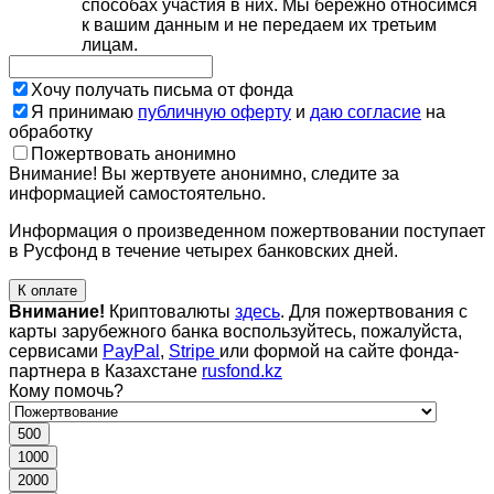
способах участия в них. Мы бережно относимся
к вашим данным и не передаем их третьим
лицам.
Хочу получать письма от фонда
Я принимаю
публичную оферту
и
даю согласие
на
обработку
Пожертвовать анонимно
Внимание! Вы жертвуете анонимно, следите за
информацией самостоятельно.
Информация о произведенном пожертвовании поступает
в Русфонд в течение четырех банковских дней.
К оплате
Внимание!
Криптовалюты
здесь
. Для пожертвования с
карты зарубежного банка воспользуйтесь, пожалуйста,
сервисами
PayPal
,
Stripe
или формой на сайте фонда-
партнера в Казахстане
rusfond.kz
Кому помочь?
500
1000
2000