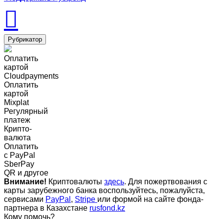
Рубрикатор
Оплатить
картой
Cloudpayments
Оплатить
картой
Mixplat
Регулярный
платеж
Крипто-
валюта
Оплатить
c PayPal
SberPay
QR и другое
Внимание!
Криптовалюты
здесь
. Для пожертвования с
карты зарубежного банка воспользуйтесь, пожалуйста,
сервисами
PayPal
,
Stripe
или формой на сайте фонда-
партнера в Казахстане
rusfond.kz
Кому помочь?