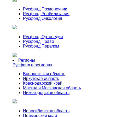
Русфонд.
Позвоночник
Русфонд.
Реабилитация
Русфонд.
Онкология
Русфонд.
Ортопедия
Русфонд.
Право
Русфонд.
Перелом
Регионы
Русфонд в регионах
Воронежская область
Иркутская область
Краснодарский край
Москва и Московская область
Нижегородская область
Новосибирская область
Приморский край