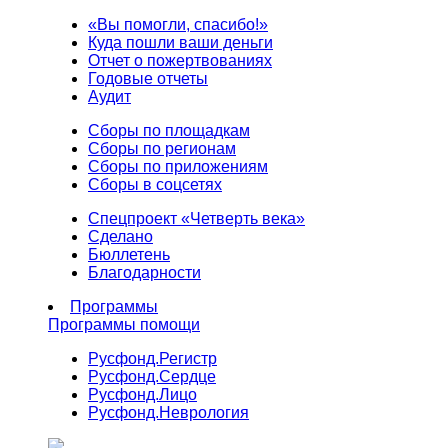
«Вы помогли, спасибо!»
Куда пошли ваши деньги
Отчет о пожертвованиях
Годовые отчеты
Аудит
Сборы по площадкам
Сборы по регионам
Сборы по приложениям
Сборы в соцсетях
Спецпроект «Четверть века»
Сделано
Бюллетень
Благодарности
Программы
Программы помощи
Русфонд.
Регистр
Русфонд.
Сердце
Русфонд.
Лицо
Русфонд.
Неврология