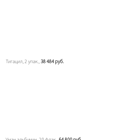
Тигацил, 2 упак.,
38 484 руб.
Уман альбумин, 20 флак.,
64 800 руб.