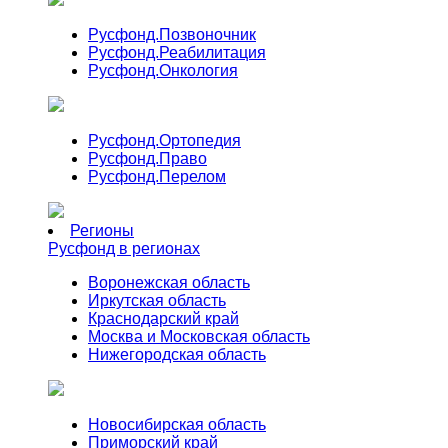
Русфонд.
Позвоночник
Русфонд.
Реабилитация
Русфонд.
Онкология
Русфонд.
Ортопедия
Русфонд.
Право
Русфонд.
Перелом
Регионы
Русфонд в регионах
Воронежская область
Иркутская область
Краснодарский край
Москва и Московская область
Нижегородская область
Новосибирская область
Приморский край