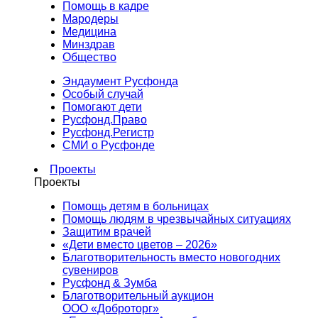
Помощь в кадре
Мародеры
Медицина
Минздрав
Общество
Эндаумент Русфонда
Особый случай
Помогают дети
Русфонд.Право
Русфонд.Регистр
СМИ о Русфонде
Проекты
Проекты
Помощь детям в больницах
Помощь людям в чрезвычайных ситуациях
Защитим врачей
«Дети вместо цветов – 2026»
Благотворительность вместо новогодних
сувениров
Русфонд & Зумба
Благотворительный аукцион
ООО «Доброторг»