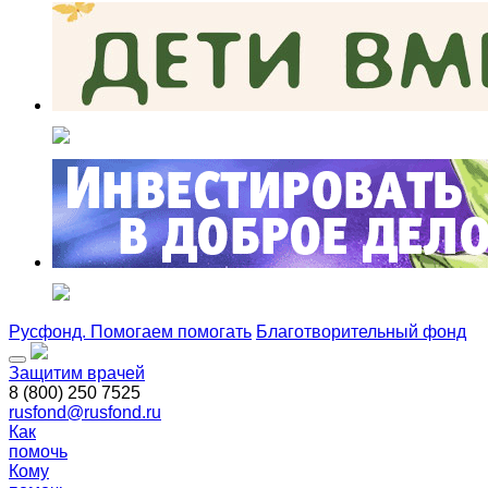
Русфонд. Помогаем помогать
Благотворительный фонд
Защитим врачей
8 (800) 250 7525
rusfond@rusfond.ru
Как
помочь
Кому