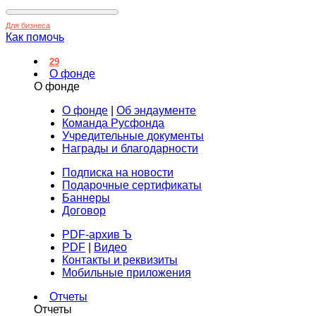
Для бизнеса
Как помочь
29
О фонде
О фонде
О фонде
|
Об эндаументе
Команда Русфонда
Учредительные документы
Награды и благодарности
Подписка на новости
Подарочные сертификаты
Баннеры
Договор
PDF-архив Ъ
PDF
|
Видео
Контакты и реквизиты
Мобильные приложения
Отчеты
Отчеты