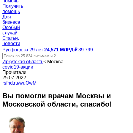
помочь
Получить
помощь
Для
бизнеса
Особый
случай
Статьи,
новости
Русфонд за 29 лет
24,571 МЛРД ₽
39 799
Иркутская область
<
Москва
covid19-акции
Прочитали
25.07.2022
rsfnd.ru/wuOwM
Вы помогли врачам Москвы и
Московской области, спасибо!