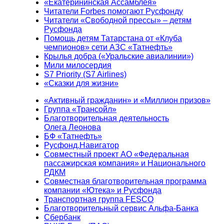
«Екатерининская Ассамблея»
Читатели Forbes помогают Русфонду
Читатели «Свободной прессы» – детям
Русфонда
Помощь детям Татарстана от «Клуба
чемпионов» сети АЗС «Татнефть»
Крылья добра («Уральские авиалинии»)
Мили милосердия
S7 Priority (S7 Airlines)
«Сказки для жизни»
«Активный гражданин» и «Миллион призов»
Группа «Трансойл»
Благотворительная деятельность
Олега Леонова
БФ «Татнефть»
Русфонд.Навигатор
Совместный проект АО «Федеральная
пассажирская компания» и Национального
РДКМ
Совместная благотворительная программа
компании «Ютека» и Русфонда
Транспортная группа FESCO
Благотворительный сервис Альфа-Банка
Сбербанк