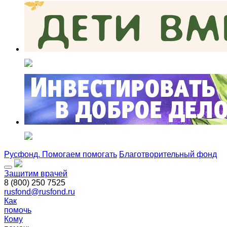
Русфонд. Помогаем помогать
Благотворительный фонд
Защитим врачей
8 (800) 250 7525
rusfond@rusfond.ru
Как
помочь
Кому