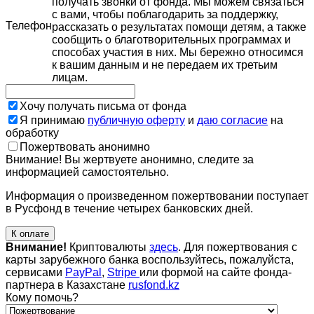
получать звонки от фонда. Мы можем связаться
с вами, чтобы поблагодарить за поддержку,
Телефон
рассказать о результатах помощи детям, а также
сообщить о благотворительных программах и
способах участия в них. Мы бережно относимся
к вашим данным и не передаем их третьим
лицам.
Хочу получать письма от фонда
Я принимаю
публичную оферту
и
даю согласие
на
обработку
Пожертвовать анонимно
Внимание! Вы жертвуете анонимно, следите за
информацией самостоятельно.
Информация о произведенном пожертвовании поступает
в Русфонд в течение четырех банковских дней.
К оплате
Внимание!
Криптовалюты
здесь
. Для пожертвования с
карты зарубежного банка воспользуйтесь, пожалуйста,
сервисами
PayPal
,
Stripe
или формой на сайте фонда-
партнера в Казахстане
rusfond.kz
Кому помочь?