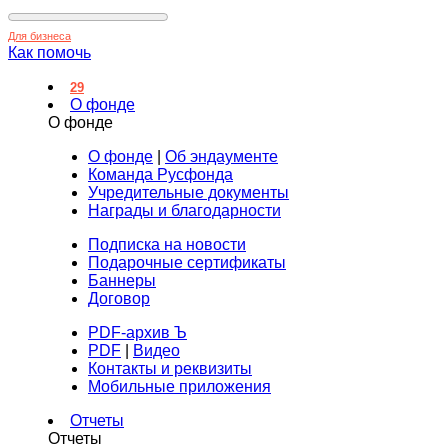
Для бизнеса
Как помочь
29
О фонде
О фонде
О фонде
|
Об эндаументе
Команда Русфонда
Учредительные документы
Награды и благодарности
Подписка на новости
Подарочные сертификаты
Баннеры
Договор
PDF-архив Ъ
PDF
|
Видео
Контакты и реквизиты
Мобильные приложения
Отчеты
Отчеты