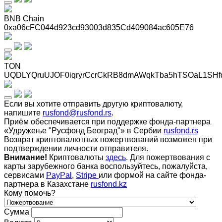
BNB Chain
0xa06cFC044d923cd93003d835Cd409084ac605E76
TON
UQDLYQruUJOF0iqryrCcrCkRB8dmAWqkTba5hTSOaL1SHf
Если вы хотите отправить другую криптовалюту,
напишите
rusfond@rusfond.rs
.
Приём обеспечивается при поддержке фонда-партнера
«Удружење "Русфонд Београд"» в Сербии
rusfond.rs
Возврат криптовалютных пожертвований возможен при
подтверждении личности отправителя.
Внимание!
Криптовалюты
здесь
. Для пожертвования с
карты зарубежного банка воспользуйтесь, пожалуйста,
сервисами
PayPal
,
Stripe
или формой на сайте фонда-
партнера в Казахстане
rusfond.kz
Кому помочь?
Сумма