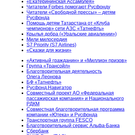
«Екатерининская Ассамблея»
Читатели Forbes помогают Русфонду
Читатели «Свободной прессы» – детям
Русфонда
Помощь детям Татарстана от «Клуба
чемпионов» сети АЗС «Татнефть»
Крылья добра («Уральские авиалинии»)
Мили милосердия
S7 Priority (S7 Airlines)
«Сказки для жизни»
«Активный гражданин» и «Миллион призов»
Группа «Трансойл»
Благотворительная деятельность
Олега Леонова
БФ «Татнефть»
Русфонд.Навигатор
Совместный проект АО «Федеральная
пассажирская компания» и Национального
РДКМ
Совместная благотворительная программа
компании «Ютека» и Русфонда
Транспортная группа FESCO
Благотворительный сервис Альфа-Банка
Сбербанк