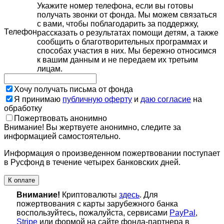
Укажите номер телефона, если вы готовы
получать звонки от фонда. Мы можем связаться
с вами, чтобы поблагодарить за поддержку,
Телефон
рассказать о результатах помощи детям, а также
сообщить о благотворительных программах и
способах участия в них. Мы бережно относимся
к вашим данным и не передаем их третьим
лицам.
Хочу получать письма от фонда
Я принимаю
публичную оферту
и
даю согласие
на
обработку
Пожертвовать анонимно
Внимание! Вы жертвуете анонимно, следите за
информацией самостоятельно.
Информация о произведенном пожертвовании поступает
в Русфонд в течение четырех банковских дней.
К оплате
Внимание!
Криптовалюты
здесь
. Для
пожертвования с карты зарубежного банка
воспользуйтесь, пожалуйста, сервисами
PayPal
,
Stripe
или формой на сайте фонда-партнера в