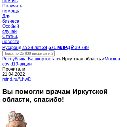
помочь
Получить
помощь
Для
бизнеса
Особый
случай
Статьи,
новости
Русфонд за 29 лет
24,571 МЛРД ₽
39 799
Республика Башкортостан
<
Иркутская область
>
Москва
covid19-акции
Прочитали
21.04.2022
rsfnd.ru/fLhwD
Вы помогли врачам Иркутской
области, спасибо!