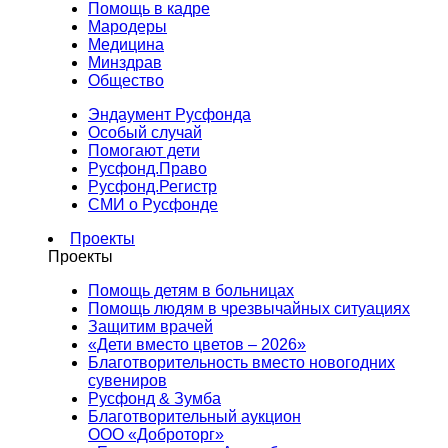
Помощь в кадре
Мародеры
Медицина
Минздрав
Общество
Эндаумент Русфонда
Особый случай
Помогают дети
Русфонд.Право
Русфонд.Регистр
СМИ о Русфонде
Проекты
Проекты
Помощь детям в больницах
Помощь людям в чрезвычайных ситуациях
Защитим врачей
«Дети вместо цветов – 2026»
Благотворительность вместо новогодних
сувениров
Русфонд & Зумба
Благотворительный аукцион
ООО «Доброторг»