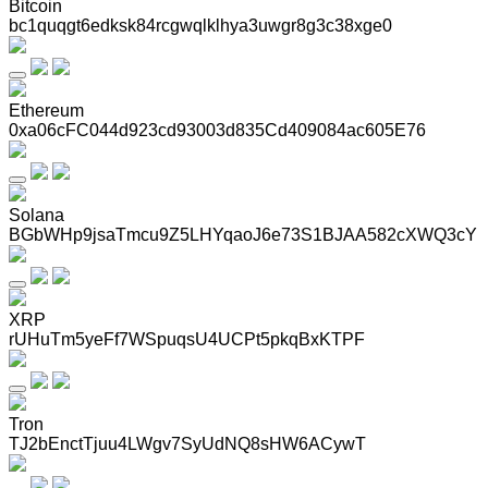
Bitcoin
bc1quqgt6edksk84rcgwqlklhya3uwgr8g3c38xge0
Ethereum
0xa06cFC044d923cd93003d835Cd409084ac605E76
Solana
BGbWHp9jsaTmcu9Z5LHYqaoJ6e73S1BJAA582cXWQ3cY
XRP
rUHuTm5yeFf7WSpuqsU4UCPt5pkqBxKTPF
Tron
TJ2bEnctTjuu4LWgv7SyUdNQ8sHW6ACywT