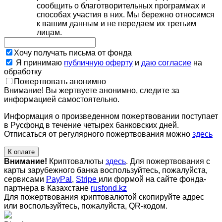
сообщить о благотворительных программах и
способах участия в них. Мы бережно относимся
к вашим данным и не передаем их третьим
лицам.
Хочу получать письма от фонда
Я принимаю
публичную оферту
и
даю согласие
на
обработку
Пожертвовать анонимно
Внимание! Вы жертвуете анонимно, следите за
информацией самостоятельно.
Информация о произведенном пожертвовании поступает
в Русфонд в течение четырех банковских дней.
Отписаться от регулярного пожертвования можно
здесь
К оплате
Внимание!
Криптовалюты
здесь
. Для пожертвования с
карты зарубежного банка воспользуйтесь, пожалуйста,
сервисами
PayPal
,
Stripe
или формой на сайте фонда-
партнера в Казахстане
rusfond.kz
Для пожертвования криптовалютой скопируйте адрес
или воспользуйтесь, пожалуйста, QR-кодом
.