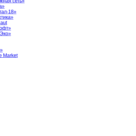
жная сеть»
а»
тал-18»
ктика»
aut
софт»
рЭко»
т»
e Market