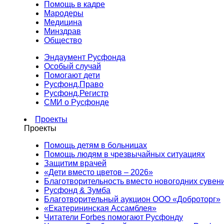
Помощь в кадре
Мародеры
Медицина
Минздрав
Общество
Эндаумент Русфонда
Особый случай
Помогают дети
Русфонд.Право
Русфонд.Регистр
СМИ о Русфонде
Проекты
Проекты
Помощь детям в больницах
Помощь людям в чрезвычайных ситуациях
Защитим врачей
«Дети вместо цветов – 2026»
Благотворительность вместо новогодних сувен
Русфонд & Зумба
Благотворительный аукцион ООО «Доброторг»
«Екатерининская Ассамблея»
Читатели Forbes помогают Русфонду