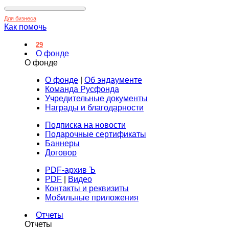
Для бизнеса
Как помочь
29
О фонде
О фонде
О фонде
|
Об эндаументе
Команда Русфонда
Учредительные документы
Награды и благодарности
Подписка на новости
Подарочные сертификаты
Баннеры
Договор
PDF-архив Ъ
PDF
|
Видео
Контакты и реквизиты
Мобильные приложения
Отчеты
Отчеты