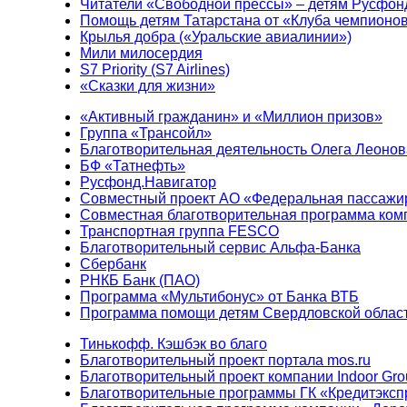
Читатели «Свободной прессы» – детям Русфон
Помощь детям Татарстана от «Клуба чемпионо
Крылья добра («Уральские авиалинии»)
Мили милосердия
S7 Priority (S7 Airlines)
«Сказки для жизни»
«Активный гражданин» и «Миллион призов»
Группа «Трансойл»
Благотворительная деятельность Олега Леонов
БФ «Татнефть»
Русфонд.Навигатор
Совместный проект АО «Федеральная пассажи
Совместная благотворительная программа ком
Транспортная группа FESCO
Благотворительный сервис Альфа-Банка
Сбербанк
РНКБ Банк (ПАО)
Программа «Мультибонус» от Банка ВТБ
Программа помощи детям Свердловской област
Тинькофф. Кэшбэк во благо
Благотворительный проект портала mos.ru
Благотворительный проект компании Indoor Gro
Благотворительные программы ГК «Кредитэксп