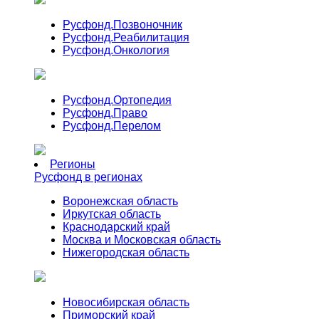
Русфонд.
Позвоночник
Русфонд.
Реабилитация
Русфонд.
Онкология
Русфонд.
Ортопедия
Русфонд.
Право
Русфонд.
Перелом
Регионы
Русфонд в регионах
Воронежская область
Иркутская область
Краснодарский край
Москва и Московская область
Нижегородская область
Новосибирская область
Приморский край