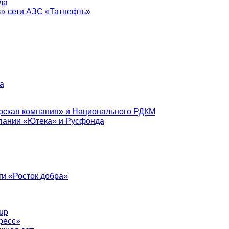
да
в» сети АЗС «Татнефть»
а
рская компания» и Национального РДКМ
пании «Ютека» и Русфонда
и «Росток добра»
up
ресс»