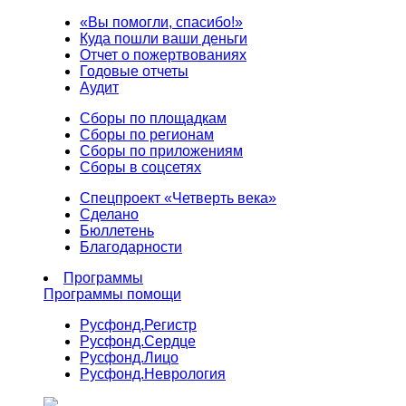
«Вы помогли, спасибо!»
Куда пошли ваши деньги
Отчет о пожертвованиях
Годовые отчеты
Аудит
Сборы по площадкам
Сборы по регионам
Сборы по приложениям
Сборы в соцсетях
Спецпроект «Четверть века»
Сделано
Бюллетень
Благодарности
Программы
Программы помощи
Русфонд.
Регистр
Русфонд.
Сердце
Русфонд.
Лицо
Русфонд.
Неврология