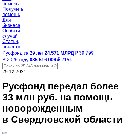
помочь
Получить
помощь
Для
бизнеса
Особый
случай
Статьи,
новости
Русфонд за 29 лет
24,571 МЛРД ₽
39 799
В 2026 году
885 516 006 ₽
2154
29.12.2021
Русфонд передал более
33 млн руб. на помощь
новорожденным
в Свердловской области