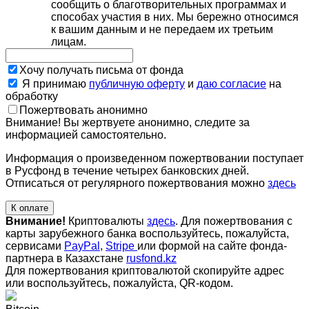
сообщить о благотворительных программах и
способах участия в них. Мы бережно относимся
к вашим данным и не передаем их третьим
лицам.
Хочу получать письма от фонда
Я принимаю
публичную оферту
и
даю согласие
на
обработку
Пожертвовать анонимно
Внимание! Вы жертвуете анонимно, следите за
информацией самостоятельно.
Информация о произведенном пожертвовании поступает
в Русфонд в течение четырех банковских дней.
Отписаться от регулярного пожертвования можно
здесь
К оплате
Внимание!
Криптовалюты
здесь
. Для пожертвования с
карты зарубежного банка воспользуйтесь, пожалуйста,
сервисами
PayPal
,
Stripe
или формой на сайте фонда-
партнера в Казахстане
rusfond.kz
Для пожертвования криптовалютой скопируйте адрес
или воспользуйтесь, пожалуйста, QR-кодом
.