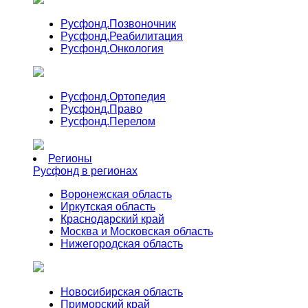
Русфонд.
Позвоночник
Русфонд.
Реабилитация
Русфонд.
Онкология
Русфонд.
Ортопедия
Русфонд.
Право
Русфонд.
Перелом
Регионы
Русфонд в регионах
Воронежская область
Иркутская область
Краснодарский край
Москва и Московская область
Нижегородская область
Новосибирская область
Приморский край