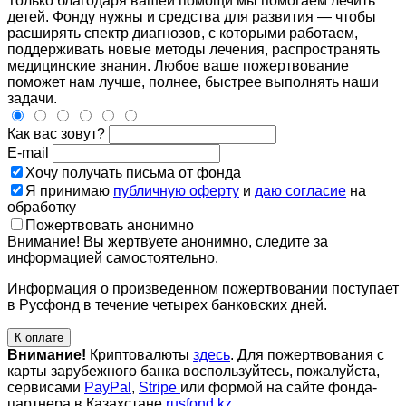
Только благодаря вашей помощи мы помогаем лечить
детей. Фонду нужны и средства для развития — чтобы
расширять спектр диагнозов, с которыми работаем,
поддерживать новые методы лечения, распространять
медицинские знания. Любое ваше пожертвование
поможет нам лучше, полнее, быстрее выполнять наши
задачи.
Как вас зовут?
E-mail
Хочу получать письма от фонда
Я принимаю
публичную оферту
и
даю согласие
на
обработку
Пожертвовать анонимно
Внимание! Вы жертвуете анонимно, следите за
информацией самостоятельно.
Информация о произведенном пожертвовании поступает
в Русфонд в течение четырех банковских дней.
К оплате
Внимание!
Криптовалюты
здесь
. Для пожертвования с
карты зарубежного банка воспользуйтесь, пожалуйста,
сервисами
PayPal
,
Stripe
или формой на сайте фонда-
партнера в Казахстане
rusfond.kz