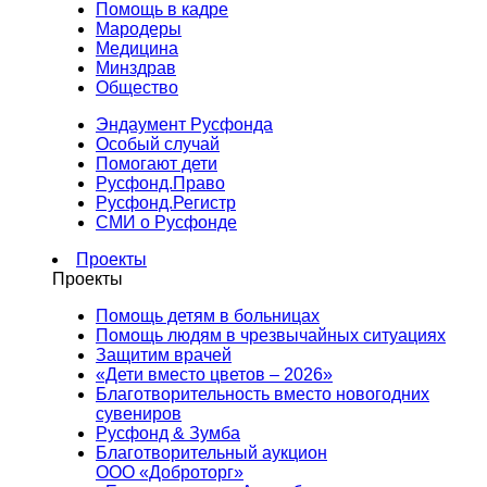
Помощь в кадре
Мародеры
Медицина
Минздрав
Общество
Эндаумент Русфонда
Особый случай
Помогают дети
Русфонд.Право
Русфонд.Регистр
СМИ о Русфонде
Проекты
Проекты
Помощь детям в больницах
Помощь людям в чрезвычайных ситуациях
Защитим врачей
«Дети вместо цветов – 2026»
Благотворительность вместо новогодних
сувениров
Русфонд & Зумба
Благотворительный аукцион
ООО «Доброторг»