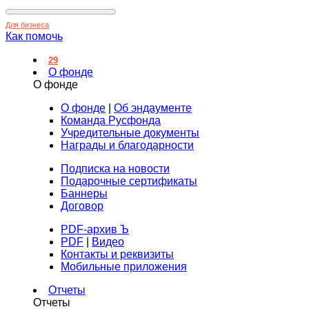
Для бизнеса
Как помочь
29
О фонде
О фонде
О фонде
|
Об эндаументе
Команда Русфонда
Учредительные документы
Награды и благодарности
Подписка на новости
Подарочные сертификаты
Баннеры
Договор
PDF-архив Ъ
PDF
|
Видео
Контакты и реквизиты
Мобильные приложения
Отчеты
Отчеты