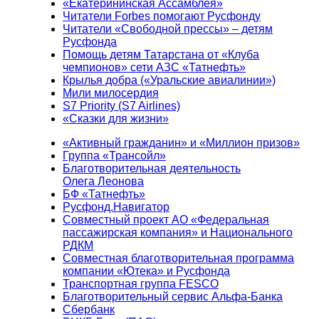
«Екатерининская Ассамблея»
Читатели Forbes помогают Русфонду
Читатели «Свободной прессы» – детям
Русфонда
Помощь детям Татарстана от «Клуба
чемпионов» сети АЗС «Татнефть»
Крылья добра («Уральские авиалинии»)
Мили милосердия
S7 Priority (S7 Airlines)
«Сказки для жизни»
«Активный гражданин» и «Миллион призов»
Группа «Трансойл»
Благотворительная деятельность
Олега Леонова
БФ «Татнефть»
Русфонд.Навигатор
Совместный проект АО «Федеральная
пассажирская компания» и Национального
РДКМ
Совместная благотворительная программа
компании «Ютека» и Русфонда
Транспортная группа FESCO
Благотворительный сервис Альфа-Банка
Сбербанк