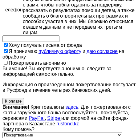
с вами, чтобы поблагодарить за поддержку,
Телефон
рассказать о результатах помощи детям, а также
сообщить о благотворительных программах и
способах участия в них. Мы бережно относимся
к вашим данным и не передаем их третьим
лицам.
Хочу получать письма от фонда
Я принимаю
публичную оферту
и
даю согласие
на
обработку
Пожертвовать анонимно
Внимание! Вы жертвуете анонимно, следите за
информацией самостоятельно.
Информация о произведенном пожертвовании поступает
в Русфонд в течение четырех банковских дней.
К оплате
Внимание!
Криптовалюты
здесь
. Для пожертвования с
карты зарубежного банка воспользуйтесь, пожалуйста,
сервисами
PayPal
,
Stripe
или формой на сайте фонда-
партнера в Казахстане
rusfond.kz
Кому помочь?