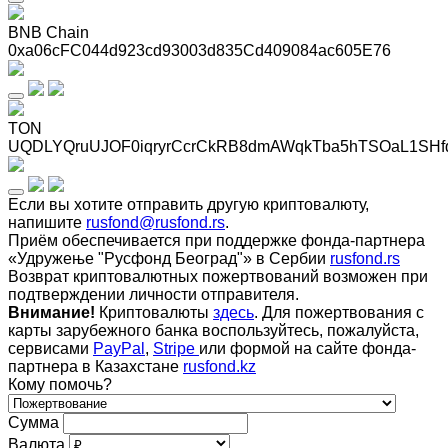
BNB Chain
0xa06cFC044d923cd93003d835Cd409084ac605E76
TON
UQDLYQruUJOF0iqryrCcrCkRB8dmAWqkTba5hTSOaL1SHf
Если вы хотите отправить другую криптовалюту,
напишите
rusfond@rusfond.rs
.
Приём обеспечивается при поддержке фонда-партнера
«Удружење "Русфонд Београд"» в Сербии
rusfond.rs
Возврат криптовалютных пожертвований возможен при
подтверждении личности отправителя.
Внимание!
Криптовалюты
здесь
. Для пожертвования с
карты зарубежного банка воспользуйтесь, пожалуйста,
сервисами
PayPal
,
Stripe
или формой на сайте фонда-
партнера в Казахстане
rusfond.kz
Кому помочь?
Сумма
Валюта