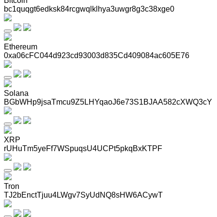
Bitcoin
bc1quqgt6edksk84rcgwqlklhya3uwgr8g3c38xge0
Ethereum
0xa06cFC044d923cd93003d835Cd409084ac605E76
Solana
BGbWHp9jsaTmcu9Z5LHYqaoJ6e73S1BJAA582cXWQ3cY
XRP
rUHuTm5yeFf7WSpuqsU4UCPt5pkqBxKTPF
Tron
TJ2bEnctTjuu4LWgv7SyUdNQ8sHW6ACywT