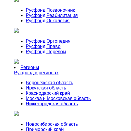
Русфонд.
Позвоночник
Русфонд.
Реабилитация
Русфонд.
Онкология
Русфонд.
Ортопедия
Русфонд.
Право
Русфонд.
Перелом
Регионы
Русфонд в регионах
Воронежская область
Иркутская область
Краснодарский край
Москва и Московская область
Нижегородская область
Новосибирская область
Приморский край