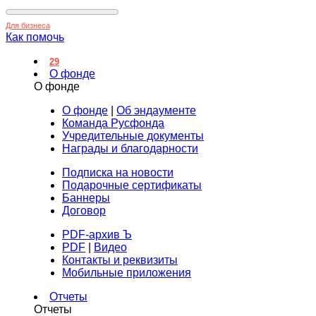
Для бизнеса
Как помочь
29
О фонде
О фонде
О фонде
|
Об эндаументе
Команда Русфонда
Учредительные документы
Награды и благодарности
Подписка на новости
Подарочные сертификаты
Баннеры
Договор
PDF-архив Ъ
PDF
|
Видео
Контакты и реквизиты
Мобильные приложения
Отчеты
Отчеты