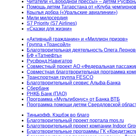
Читатели «Свободной прессы» – детям Русфон
Помощь детям Татарстана от «Клуба чемпионо
Крылья добра («Уральские авиалинии»)
Мили милосердия
S7 Priority (S7 Airlines)
«Сказки для жизни»
«Активный гражданин» и «Миллион призов»
Группа «Трансойл»
Благотворительная деятельность Олега Леонов
БФ «Татнефть»
Русфонд.Навигатор
Совместный проект АО «Федеральная пассажи
Совместная благотворительная программа ком
Транспортная группа FESCO
Благотворительный сервис Альфа-Банка
Сбербанк
РНКБ Банк (ПАО)
Программа «Мультибонус» от Банка ВТБ
Программа помощи детям Свердловской област
Тинькофф. Кэшбэк во благо
Благотворительный проект портала mos.ru
Благотворительный проект компании Indoor Gro
Благотворительные программы ГК «Кредитэксп