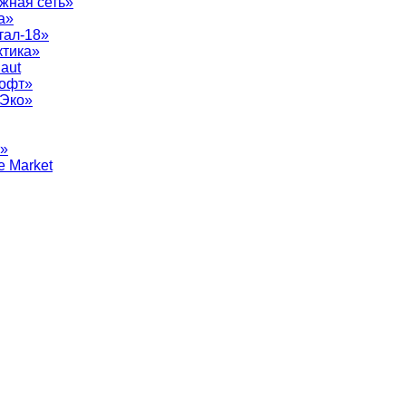
жная сеть»
а»
тал-18»
ктика»
aut
софт»
рЭко»
т»
e Market