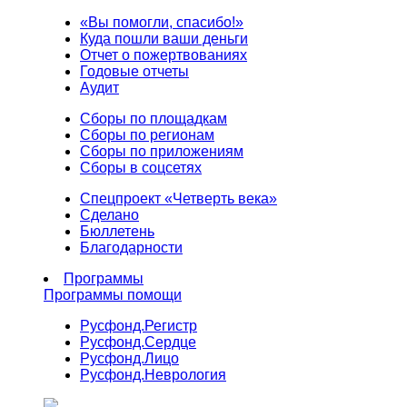
«Вы помогли, спасибо!»
Куда пошли ваши деньги
Отчет о пожертвованиях
Годовые отчеты
Аудит
Сборы по площадкам
Сборы по регионам
Сборы по приложениям
Сборы в соцсетях
Спецпроект «Четверть века»
Сделано
Бюллетень
Благодарности
Программы
Программы помощи
Русфонд.
Регистр
Русфонд.
Сердце
Русфонд.
Лицо
Русфонд.
Неврология