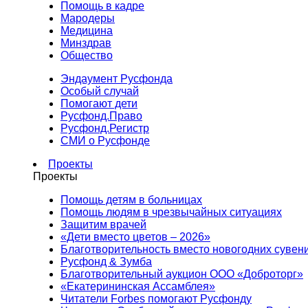
Помощь в кадре
Мародеры
Медицина
Минздрав
Общество
Эндаумент Русфонда
Особый случай
Помогают дети
Русфонд.Право
Русфонд.Регистр
СМИ о Русфонде
Проекты
Проекты
Помощь детям в больницах
Помощь людям в чрезвычайных ситуациях
Защитим врачей
«Дети вместо цветов – 2026»
Благотворительность вместо новогодних сувен
Русфонд & Зумба
Благотворительный аукцион ООО «Доброторг»
«Екатерининская Ассамблея»
Читатели Forbes помогают Русфонду