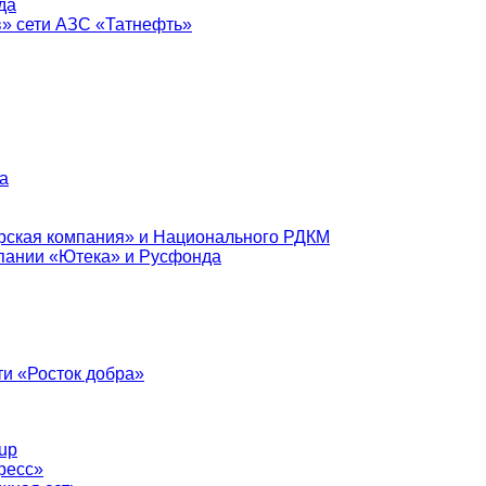
да
в» сети АЗС «Татнефть»
а
рская компания» и Национального РДКМ
пании «Ютека» и Русфонда
и «Росток добра»
up
ресс»