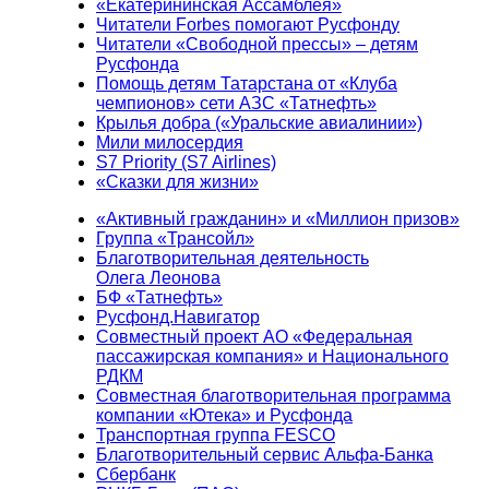
«Екатерининская Ассамблея»
Читатели Forbes помогают Русфонду
Читатели «Свободной прессы» – детям
Русфонда
Помощь детям Татарстана от «Клуба
чемпионов» сети АЗС «Татнефть»
Крылья добра («Уральские авиалинии»)
Мили милосердия
S7 Priority (S7 Airlines)
«Сказки для жизни»
«Активный гражданин» и «Миллион призов»
Группа «Трансойл»
Благотворительная деятельность
Олега Леонова
БФ «Татнефть»
Русфонд.Навигатор
Совместный проект АО «Федеральная
пассажирская компания» и Национального
РДКМ
Совместная благотворительная программа
компании «Ютека» и Русфонда
Транспортная группа FESCO
Благотворительный сервис Альфа-Банка
Сбербанк