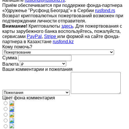
напишите
rusfond@rusfond.rs
.
Приём обеспечивается при поддержке фонда-партнера
«Удружење "Русфонд Београд"» в Сербии
rusfond.rs
Возврат криптовалютных пожертвований возможен при
подтверждении личности отправителя.
Внимание!
Криптовалюты
здесь
. Для пожертвования с
карты зарубежного банка воспользуйтесь, пожалуйста,
сервисами
PayPal
,
Stripe
или формой на сайте фонда-
партнера в Казахстане
rusfond.kz
Кому помочь?
Сумма
Валюта
Ваши комментарии и пожелания
Цвет фона комментария