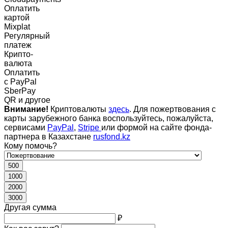
Оплатить
картой
Mixplat
Регулярный
платеж
Крипто-
валюта
Оплатить
c PayPal
SberPay
QR и другое
Внимание!
Криптовалюты
здесь
. Для пожертвования с
карты зарубежного банка воспользуйтесь, пожалуйста,
сервисами
PayPal
,
Stripe
или формой на сайте фонда-
партнера в Казахстане
rusfond.kz
Кому помочь?
500
1000
2000
3000
Другая сумма
₽