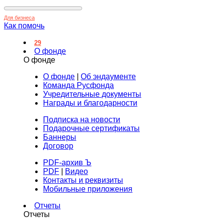
Для бизнеса
Как помочь
29
О фонде
О фонде
О фонде
|
Об эндаументе
Команда Русфонда
Учредительные документы
Награды и благодарности
Подписка на новости
Подарочные сертификаты
Баннеры
Договор
PDF-архив Ъ
PDF
|
Видео
Контакты и реквизиты
Мобильные приложения
Отчеты
Отчеты