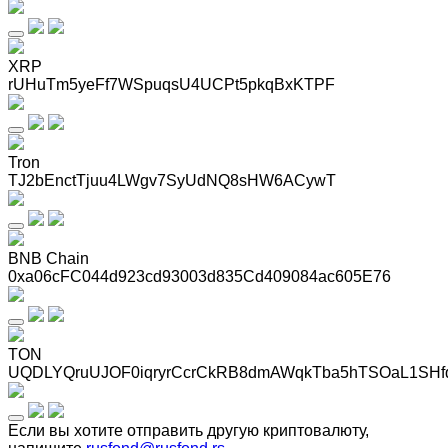
XRP
rUHuTm5yeFf7WSpuqsU4UCPt5pkqBxKTPF
Tron
TJ2bEnctTjuu4LWgv7SyUdNQ8sHW6ACywT
BNB Chain
0xa06cFC044d923cd93003d835Cd409084ac605E76
TON
UQDLYQruUJOF0iqryrCcrCkRB8dmAWqkTba5hTSOaL1SHf
Если вы хотите отправить другую криптовалюту,