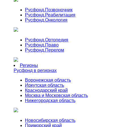
Русфонд.
Позвоночник
Русфонд.
Реабилитация
Русфонд.
Онкология
Русфонд.
Ортопедия
Русфонд.
Право
Русфонд.
Перелом
Регионы
Русфонд в регионах
Воронежская область
Иркутская область
Краснодарский край
Москва и Московская область
Нижегородская область
Новосибирская область
Приморский край