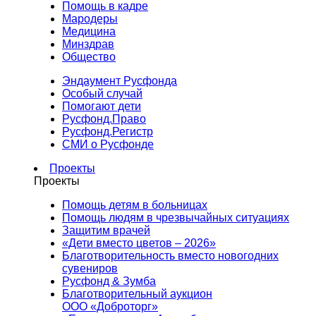
Помощь в кадре
Мародеры
Медицина
Минздрав
Общество
Эндаумент Русфонда
Особый случай
Помогают дети
Русфонд.Право
Русфонд.Регистр
СМИ о Русфонде
Проекты
Проекты
Помощь детям в больницах
Помощь людям в чрезвычайных ситуациях
Защитим врачей
«Дети вместо цветов – 2026»
Благотворительность вместо новогодних
сувениров
Русфонд & Зумба
Благотворительный аукцион
ООО «Доброторг»