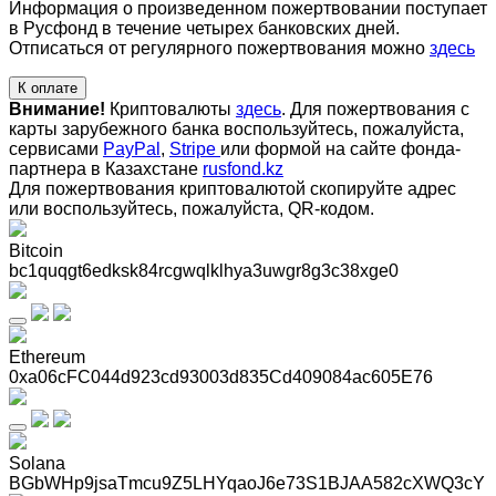
Информация о произведенном пожертвовании поступает
в Русфонд в течение четырех банковских дней.
Отписаться от регулярного пожертвования можно
здесь
К оплате
Внимание!
Криптовалюты
здесь
. Для пожертвования с
карты зарубежного банка воспользуйтесь, пожалуйста,
сервисами
PayPal
,
Stripe
или формой на сайте фонда-
партнера в Казахстане
rusfond.kz
Для пожертвования криптовалютой скопируйте адрес
или воспользуйтесь, пожалуйста, QR-кодом
.
Bitcoin
bc1quqgt6edksk84rcgwqlklhya3uwgr8g3c38xge0
Ethereum
0xa06cFC044d923cd93003d835Cd409084ac605E76
Solana
BGbWHp9jsaTmcu9Z5LHYqaoJ6e73S1BJAA582cXWQ3cY