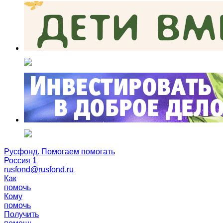
Русфонд. Помогаем помогать
Россия 1
rusfond@rusfond.ru
Как
помочь
Кому
помочь
Получить