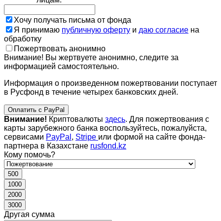
Хочу получать письма от фонда
Я принимаю
публичную оферту
и
даю согласие
на
обработку
Пожертвовать анонимно
Внимание! Вы жертвуете анонимно, следите за
информацией самостоятельно.
Информация о произведенном пожертвовании поступает
в Русфонд в течение четырех банковских дней.
Оплатить с PayPal
Внимание!
Криптовалюты
здесь
. Для пожертвования с
карты зарубежного банка воспользуйтесь, пожалуйста,
сервисами
PayPal
,
Stripe
или формой на сайте фонда-
партнера в Казахстане
rusfond.kz
Кому помочь?
500
1000
2000
3000
Другая сумма