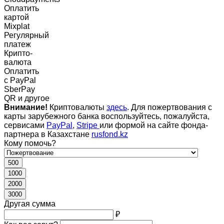
Оплатить
картой
Mixplat
Регулярный
платеж
Крипто-
валюта
Оплатить
c PayPal
SberPay
QR и другое
Внимание!
Криптовалюты
здесь
. Для пожертвования с
карты зарубежного банка воспользуйтесь, пожалуйста,
сервисами
PayPal
,
Stripe
или формой на сайте фонда-
партнера в Казахстане
rusfond.kz
Кому помочь?
500
1000
2000
3000
Другая сумма
₽