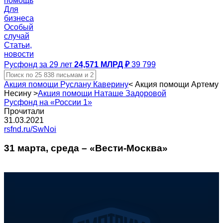
помощь
Для
бизнеса
Особый
случай
Статьи,
новости
Русфонд за 29 лет
24,571 МЛРД ₽
39 799
Акция помощи Руслану Каверину
<
Акция помощи Артему
Несину
>
Акция помощи Наташе Задоровой
Русфонд на «России 1»
Прочитали
31.03.2021
rsfnd.ru/SwNoi
31 марта, среда – «Вести-Москва»