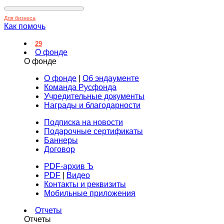
Для бизнеса
Как помочь
29
О фонде
О фонде
О фонде
|
Об эндаументе
Команда Русфонда
Учредительные документы
Награды и благодарности
Подписка на новости
Подарочные сертификаты
Баннеры
Договор
PDF-архив Ъ
PDF
|
Видео
Контакты и реквизиты
Мобильные приложения
Отчеты
Отчеты