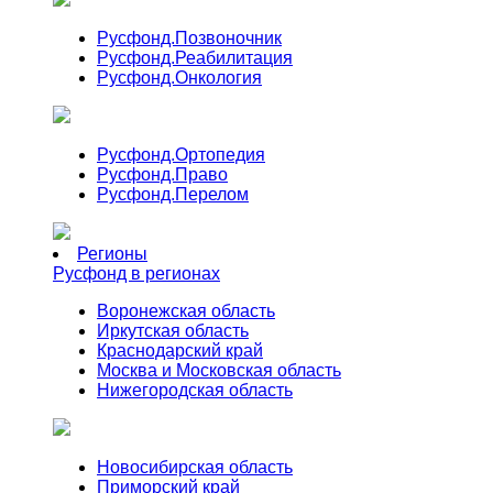
Русфонд.
Позвоночник
Русфонд.
Реабилитация
Русфонд.
Онкология
Русфонд.
Ортопедия
Русфонд.
Право
Русфонд.
Перелом
Регионы
Русфонд в регионах
Воронежская область
Иркутская область
Краснодарский край
Москва и Московская область
Нижегородская область
Новосибирская область
Приморский край