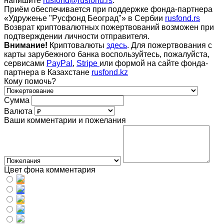
напишите
rusfond@rusfond.rs
.
Приём обеспечивается при поддержке фонда-партнера
«Удружење "Русфонд Београд"» в Сербии
rusfond.rs
Возврат криптовалютных пожертвований возможен при
подтверждении личности отправителя.
Внимание!
Криптовалюты
здесь
. Для пожертвования с
карты зарубежного банка воспользуйтесь, пожалуйста,
сервисами
PayPal
,
Stripe
или формой на сайте фонда-
партнера в Казахстане
rusfond.kz
Кому помочь?
Сумма
Валюта
Ваши комментарии и пожелания
Цвет фона комментария