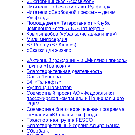
«Екатерининская Ассамблея»
Читатели Forbes помогают Русфонду
Читатели «Свободной прессы» – детям
Русфонда
Помощь детям Татарстана от «Клуба
чемпионов» сети АЗС «Татнефть»
Крылья добра («Уральские авиалинии»)
Мили милосердия
S7 Priority (S7 Airlines)
«Сказки для жизни»
«Активный гражданин» и «Миллион призов»
Группа «Трансойл»
Благотворительная деятельность
Олега Леонова
БФ «Татнефть»
Русфонд.Навигатор
Совместный проект АО «Федеральная
пассажирская компания» и Национального
РДКМ
Совместная благотворительная программа
компании «Ютека» и Русфонда
Транспортная группа FESCO
Благотворительный сервис Альфа-Банка
Сбербанк