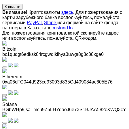
К оплате
Внимание!
Криптовалюты
здесь
. Для пожертвования с
карты зарубежного банка воспользуйтесь, пожалуйста,
сервисами
PayPal
,
Stripe
или формой на сайте фонда-
партнера в Казахстане
rusfond.kz
Для пожертвования криптовалютой скопируйте адрес
или воспользуйтесь, пожалуйста, QR-кодом
.
Bitcoin
bc1quqgt6edksk84rcgwqlklhya3uwgr8g3c38xge0
Ethereum
0xa06cFC044d923cd93003d835Cd409084ac605E76
Solana
BGbWHp9jsaTmcu9Z5LHYqaoJ6e73S1BJAA582cXWQ3cY