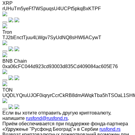
XRP
rUHuTm5yeFf7WSpuqsU4UCPt5pkqBxKTPF
Tron
TJ2bEnctTjuu4LWgv7SyUdNQ8sHW6ACywT
BNB Chain
0xa06cFC044d923cd93003d835Cd409084ac605E76
TON
UQDLYQruUJOF0iqryrCcrCkRB8dmAWqkTba5hTSOaL1SHf
Если вы хотите отправить другую криптовалюту,
напишите
rusfond@rusfond.rs
.
Приём обеспечивается при поддержке фонда-партнера
«Удружење "Русфонд Београд"» в Сербии
rusfond.rs
Возврат криптовалютных пожертвований возможен при