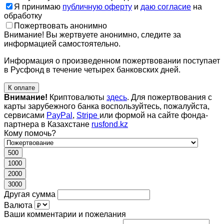
Я принимаю
публичную оферту
и
даю согласие
на
обработку
Пожертвовать анонимно
Внимание! Вы жертвуете анонимно, следите за
информацией самостоятельно.
Информация о произведенном пожертвовании поступает
в Русфонд в течение четырех банковских дней.
К оплате
Внимание!
Криптовалюты
здесь
. Для пожертвования с
карты зарубежного банка воспользуйтесь, пожалуйста,
сервисами
PayPal
,
Stripe
или формой на сайте фонда-
партнера в Казахстане
rusfond.kz
Кому помочь?
500
1000
2000
3000
Другая сумма
Валюта
Ваши комментарии и пожелания