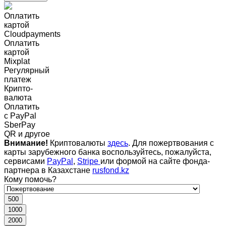
Оплатить
картой
Cloudpayments
Оплатить
картой
Mixplat
Регулярный
платеж
Крипто-
валюта
Оплатить
c PayPal
SberPay
QR и другое
Внимание!
Криптовалюты
здесь
. Для пожертвования с
карты зарубежного банка воспользуйтесь, пожалуйста,
сервисами
PayPal
,
Stripe
или формой на сайте фонда-
партнера в Казахстане
rusfond.kz
Кому помочь?
500
1000
2000