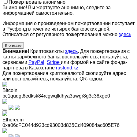
Пожертвовать анонимно
Внимание! Вы жертвуете анонимно, следите за
информацией самостоятельно.
Информация о произведенном пожертвовании поступает
в Русфонд в течение четырех банковских дней.
Отписаться от регулярного пожертвования можно
здесь
К оплате
Внимание!
Криптовалюты
здесь
. Для пожертвования с
карты зарубежного банка воспользуйтесь, пожалуйста,
сервисами
PayPal
,
Stripe
или формой на сайте фонда-
партнера в Казахстане
rusfond.kz
Для пожертвования криптовалютой скопируйте адрес
или воспользуйтесь, пожалуйста, QR-кодом
.
Bitcoin
bc1quqgt6edksk84rcgwqlklhya3uwgr8g3c38xge0
Ethereum
0xa06cFC044d923cd93003d835Cd409084ac605E76