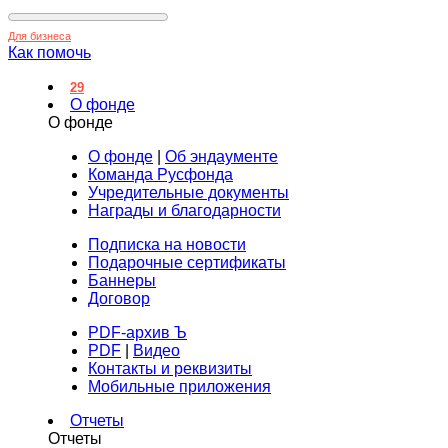
Для бизнеса
Как помочь
29
О фонде
О фонде
О фонде
|
Об эндаументе
Команда Русфонда
Учредительные документы
Награды и благодарности
Подписка на новости
Подарочные сертификаты
Баннеры
Договор
PDF-архив Ъ
PDF
|
Видео
Контакты и реквизиты
Мобильные приложения
Отчеты
Отчеты