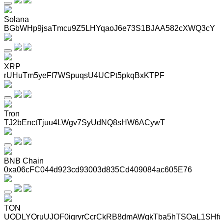
Solana
BGbWHp9jsaTmcu9Z5LHYqaoJ6e73S1BJAA582cXWQ3cY
XRP
rUHuTm5yeFf7WSpuqsU4UCPt5pkqBxKTPF
Tron
TJ2bEnctTjuu4LWgv7SyUdNQ8sHW6ACywT
BNB Chain
0xa06cFC044d923cd93003d835Cd409084ac605E76
TON
UQDLYQruUJOF0iqryrCcrCkRB8dmAWqkTba5hTSOaL1SHf