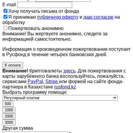
E-mail
Хочу получать письма от фонда
Я принимаю
публичную оферту
и
даю согласие
на
обработку
Пожертвовать анонимно
Внимание! Вы жертвуете анонимно, следите за
информацией самостоятельно.
Информация о произведенном пожертвовании поступает
в Русфонд в течение четырех банковских дней.
К оплате
Внимание!
Криптовалюты
здесь
. Для пожертвования с
карты зарубежного банка воспользуйтесь, пожалуйста,
сервисами
PayPal
,
Stripe
или формой на сайте фонда-
партнера в Казахстане
rusfond.kz
Выбрать программу помощи:
500
1000
2000
3000
Другая сумма