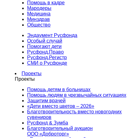
Помощь в кадре
Мародеры
Медицина
Минздрав
Общество
Эндаумент Русфонда
Особый случай
Помогают дети
Русфонд.Право
Русфонд.Регистр
СМИ о Русфонде
Проекты
Проекты
Помощь детям в больницах
Помощь людям в чрезвычайных ситуациях
Защитим врачей
«Дети вместо цветов – 2026»
Благотворительность вместо новогодних
сувениров
Русфонд & Зумба
Благотворительный аукцион
ООО «Доброторг»