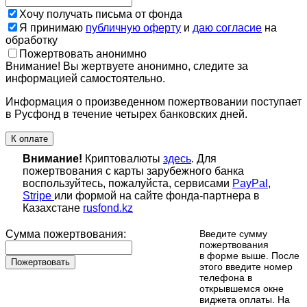
Хочу получать письма от фонда
Я принимаю
публичную оферту
и
даю согласие
на
обработку
Пожертвовать анонимно
Внимание! Вы жертвуете анонимно, следите за
информацией самостоятельно.
Информация о произведенном пожертвовании поступает
в Русфонд в течение четырех банковских дней.
К оплате
Внимание!
Криптовалюты
здесь
. Для
пожертвования с карты зарубежного банка
воспользуйтесь, пожалуйста, сервисами
PayPal
,
Stripe
или формой на сайте фонда-партнера в
Казахстане
rusfond.kz
Сумма пожертвования:
Введите сумму
пожертвования
в форме выше. После
Пожертвовать
этого введите номер
телефона в
открывшемся окне
виджета оплаты. На