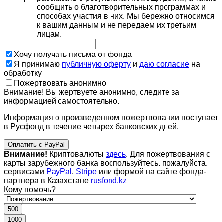
сообщить о благотворительных программах и
способах участия в них. Мы бережно относимся
к вашим данным и не передаем их третьим
лицам.
Хочу получать письма от фонда
Я принимаю
публичную оферту
и
даю согласие
на
обработку
Пожертвовать анонимно
Внимание! Вы жертвуете анонимно, следите за
информацией самостоятельно.
Информация о произведенном пожертвовании поступает
в Русфонд в течение четырех банковских дней.
Оплатить с PayPal
Внимание!
Криптовалюты
здесь
. Для пожертвования с
карты зарубежного банка воспользуйтесь, пожалуйста,
сервисами
PayPal
,
Stripe
или формой на сайте фонда-
партнера в Казахстане
rusfond.kz
Кому помочь?
500
1000