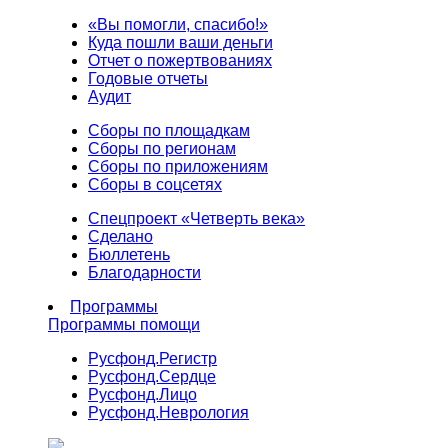
«Вы помогли, спасибо!»
Куда пошли ваши деньги
Отчет о пожертвованиях
Годовые отчеты
Аудит
Сборы по площадкам
Сборы по регионам
Сборы по приложениям
Сборы в соцсетях
Спецпроект «Четверть века»
Сделано
Бюллетень
Благодарности
Программы
Программы помощи
Русфонд.
Регистр
Русфонд.
Сердце
Русфонд.
Лицо
Русфонд.
Неврология