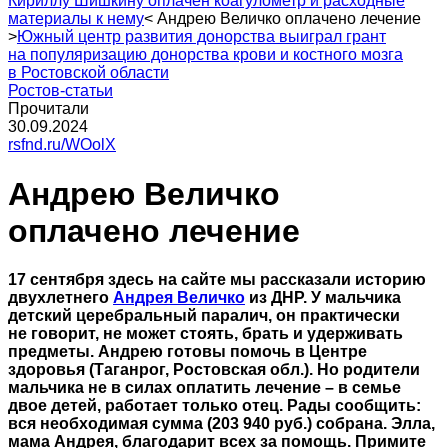
Кириллу Шишкину оплачен коагулометр и расходные
материалы к нему
<
Андрею Величко оплачено лечение
>
Южный центр развития донорства выиграл грант
на популяризацию донорства крови и костного мозга
в Ростовской области
Ростов-статьи
Прочитали
30.09.2024
rsfnd.ru/WOolX
Андрею Величко
оплачено лечение
17 сентября здесь на сайте мы рассказали историю
двухлетнего
Андрея Величко
из ДНР. У мальчика
детский церебральный паралич, он практически
не говорит, не может стоять, брать и удерживать
предметы. Андрею готовы помочь в Центре
здоровья (Таганрог, Ростовская обл.). Но родители
мальчика не в силах оплатить лечение – в семье
двое детей, работает только отец. Рады сообщить:
вся необходимая сумма (203 940 руб.) собрана. Элла,
мама Андрея, благодарит всех за помощь. Примите