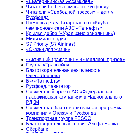
«Екатерининская Ассамблея»
Читатели Forbes помогают Русфонду
Читатели «Свободной прессы» – детям
Русфонда
Помощь детям Татарстана от «Клуба
чемпионов» сети АЗС «Татнефть»
Крылья добра («Уральские авиалинии»)
Мили милосердия
S7 Priority (S7 Airlines)
«Сказки для жизни»
«Активный гражданин» и «Миллион призов»
Группа «Трансойл»
Благотворительная деятельность
Олега Леонова
БФ «Татнефть»
Русфонд.Навигатор
Совместный проект АО «Федеральная
пассажирская компания» и Национального
РДКМ
Совместная благотворительная программа
компании «Ютека» и Русфонда
Транспортная группа FESCO
Благотворительный сервис Альфа-Банка
Сбербанк