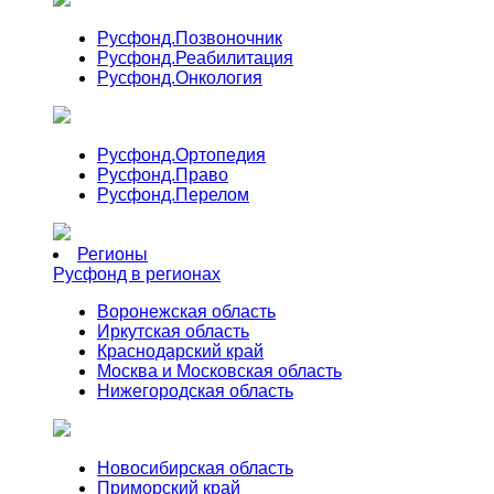
Русфонд.
Позвоночник
Русфонд.
Реабилитация
Русфонд.
Онкология
Русфонд.
Ортопедия
Русфонд.
Право
Русфонд.
Перелом
Регионы
Русфонд в регионах
Воронежская область
Иркутская область
Краснодарский край
Москва и Московская область
Нижегородская область
Новосибирская область
Приморский край