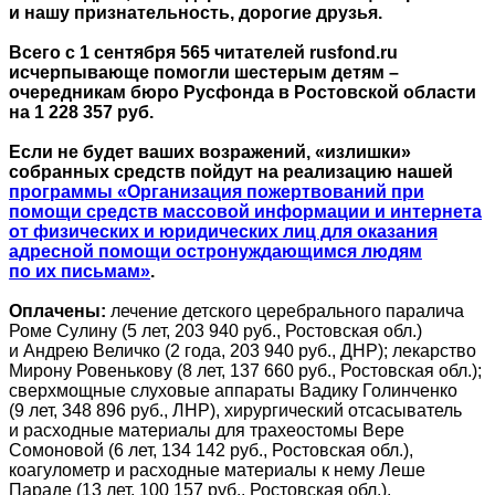
и нашу признательность, дорогие друзья.
Всего с 1 сентября 565 читателей rusfond.ru
исчерпывающе помогли шестерым детям –
очередникам бюро Русфонда в Ростовской области
на 1 228 357 руб.
Если не будет ваших возражений, «излишки»
собранных средств пойдут на реализацию нашей
программы «Организация пожертвований при
помощи средств массовой информации и интернета
от физических и юридических лиц для оказания
адресной помощи остронуждающимся людям
по их письмам»
.
Оплачены:
лечение детского церебрального паралича
Роме Сулину (5 лет, 203 940 руб., Ростовская обл.)
и Андрею Величко (2 года, 203 940 руб., ДНР); лекарство
Мирону Ровенькову (8 лет, 137 660 руб., Ростовская обл.);
сверхмощные слуховые аппараты Вадику Голинченко
(9 лет, 348 896 руб., ЛНР), хирургический отсасыватель
и расходные материалы для трахеостомы Вере
Сомоновой (6 лет, 134 142 руб., Ростовская обл.),
коагулометр и расходные материалы к нему Леше
Параде (13 лет, 100 157 руб., Ростовская обл.).