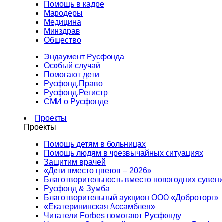
Помощь в кадре
Мародеры
Медицина
Минздрав
Общество
Эндаумент Русфонда
Особый случай
Помогают дети
Русфонд.Право
Русфонд.Регистр
СМИ о Русфонде
Проекты
Проекты
Помощь детям в больницах
Помощь людям в чрезвычайных ситуациях
Защитим врачей
«Дети вместо цветов – 2026»
Благотворительность вместо новогодних сувен
Русфонд & Зумба
Благотворительный аукцион ООО «Доброторг»
«Екатерининская Ассамблея»
Читатели Forbes помогают Русфонду