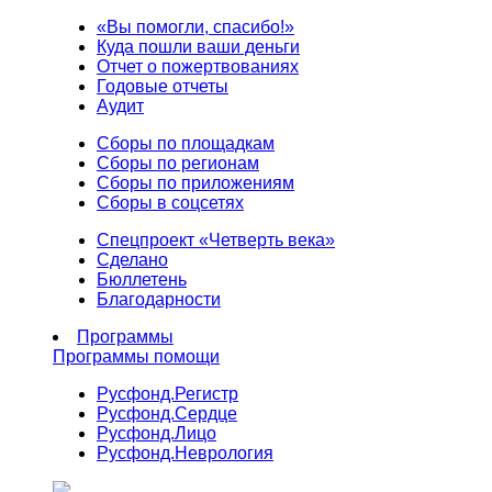
«Вы помогли, спасибо!»
Куда пошли ваши деньги
Отчет о пожертвованиях
Годовые отчеты
Аудит
Сборы по площадкам
Сборы по регионам
Сборы по приложениям
Сборы в соцсетях
Спецпроект «Четверть века»
Сделано
Бюллетень
Благодарности
Программы
Программы помощи
Русфонд.
Регистр
Русфонд.
Сердце
Русфонд.
Лицо
Русфонд.
Неврология