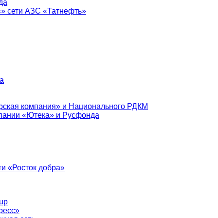
да
в» сети АЗС «Татнефть»
а
рская компания» и Национального РДКМ
пании «Ютека» и Русфонда
и «Росток добра»
up
ресс»