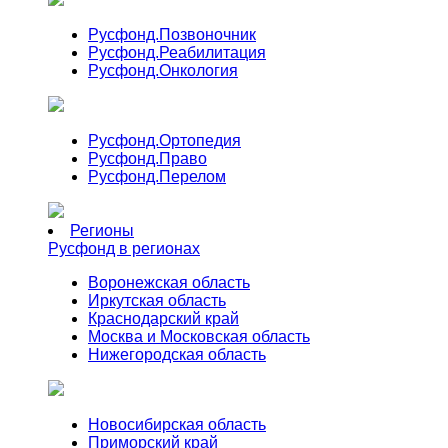
Русфонд.
Позвоночник
Русфонд.
Реабилитация
Русфонд.
Онкология
Русфонд.
Ортопедия
Русфонд.
Право
Русфонд.
Перелом
Регионы
Русфонд в регионах
Воронежская область
Иркутская область
Краснодарский край
Москва и Московская область
Нижегородская область
Новосибирская область
Приморский край