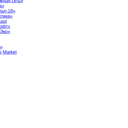
жная сеть»
а»
тал-18»
ктика»
aut
софт»
рЭко»
т»
e Market