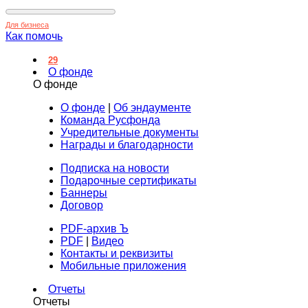
Для бизнеса
Как помочь
29
О фонде
О фонде
О фонде
|
Об эндаументе
Команда Русфонда
Учредительные документы
Награды и благодарности
Подписка на новости
Подарочные сертификаты
Баннеры
Договор
PDF-архив Ъ
PDF
|
Видео
Контакты и реквизиты
Мобильные приложения
Отчеты
Отчеты