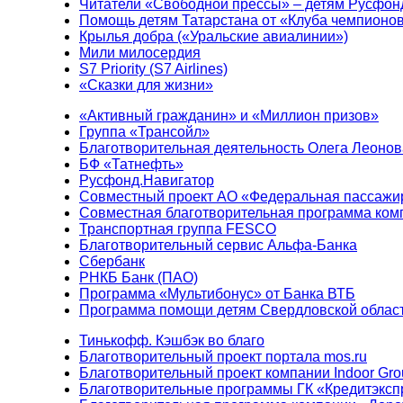
Читатели «Свободной прессы» – детям Русфон
Помощь детям Татарстана от «Клуба чемпионо
Крылья добра («Уральские авиалинии»)
Мили милосердия
S7 Priority (S7 Airlines)
«Сказки для жизни»
«Активный гражданин» и «Миллион призов»
Группа «Трансойл»
Благотворительная деятельность Олега Леонов
БФ «Татнефть»
Русфонд.Навигатор
Совместный проект АО «Федеральная пассажи
Совместная благотворительная программа ком
Транспортная группа FESCO
Благотворительный сервис Альфа-Банка
Сбербанк
РНКБ Банк (ПАО)
Программа «Мультибонус» от Банка ВТБ
Программа помощи детям Свердловской област
Тинькофф. Кэшбэк во благо
Благотворительный проект портала mos.ru
Благотворительный проект компании Indoor Gro
Благотворительные программы ГК «Кредитэксп