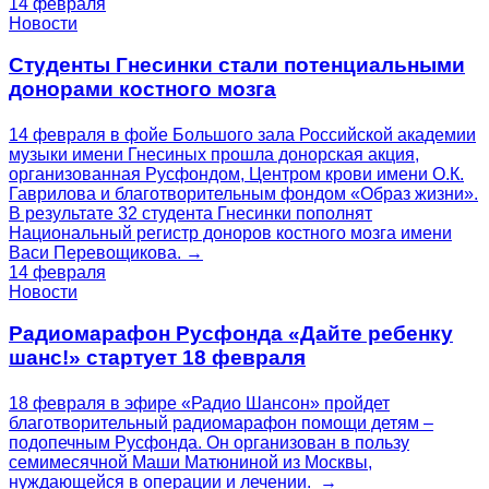
14 февраля
Новости
Студенты Гнесинки стали потенциальными
донорами костного мозга
14 февраля в фойе Большого зала Российской академии
музыки имени Гнесиных прошла донорская акция,
организованная Русфондом, Центром крови имени О.К.
Гаврилова и благотворительным фондом «Образ жизни».
В результате 32 студента Гнесинки пополнят
Национальный регистр доноров костного мозга имени
Васи Перевощикова. →
14 февраля
Новости
Радиомарафон Русфонда «Дайте ребенку
шанс!» стартует 18 февраля
18 февраля в эфире «Радио Шансон» пройдет
благотворительный радиомарафон помощи детям –
подопечным Русфонда. Он организован в пользу
семимесячной Маши Матюниной из Москвы,
нуждающейся в операции и лечении. →