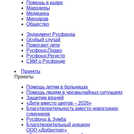
Помощь в кадре
Мародеры
Медицина
Минздрав
Общество
Эндаумент Русфонда
Особый случай
Помогают дети
Русфонд.Право
Русфонд.Регистр
СМИ о Русфонде
Проекты
Проекты
Помощь детям в больницах
Помощь людям в чрезвычайных ситуациях
Защитим врачей
«Дети вместо цветов – 2026»
Благотворительность вместо новогодних
сувениров
Русфонд & Зумба
Благотворительный аукцион
ООО «Доброторг»