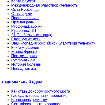
Карта памяти
Международная благотворительность
Окна Русфонда
Отцы и дети
Право на вычет
Прямая речь
Русфонд.Бабочки
Русфонд.ДЦП
ДЦП в большом городе
Свои чужие дети
Энциклопедия российской благотворительности
Книга утешений
Жанна Фриске
Портрет врача
Русфонд.Дом
История болезни
Несладкая жизнь
Национальный РДКМ
Как стать донором костного мозга
Где сдать кровь на типирование
Как помочь регистру
Сертификат на типирование