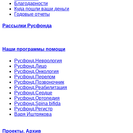
Благодарности
Куда пошли ваши деньги
Годовые отчеты
Рассылки Русфонда
Наши программы помощи
Русфонд.Неврология
Русфонд.Лицо
Русфонд.Онкология
Русфонд.Перелом
Русфонд.Позвоночник
Русфонд.Реабилитация
Русфонд.Сердце
Русфонд.Ортопедия
Русфонд.Spina bifida
Русфонд.Регистр
Варя Иштрякова
Проекты. Архив