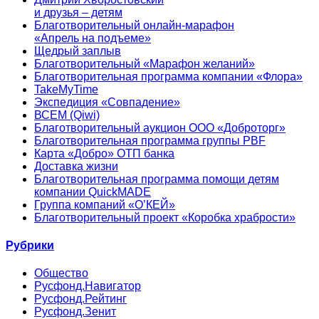
и друзья – детям
Благотворительный онлайн‑марафон
«Апрель на подъеме»
Щедрый заплыв
Благотворительный «Марафон желаний»
Благотворительная программа компании «Флора»
TakeMyTime
Экспедиция «Совпадение»
ВСЕМ (Qiwi)
Благотворительный аукцион ООО «Доброторг»
Благотворительная программа группы PBF
Карта «Добро» ОТП банка
Доставка жизни
Благотворительная программа помощи детям
компании QuickMADE
Группа компаний «О’КЕЙ»
Благотворительный проект «Коробка храбрости»
Рубрики
Общество
Русфонд.Навигатор
Русфонд.Рейтинг
Русфонд.Зенит