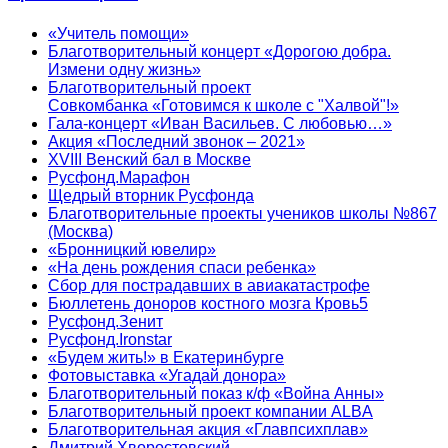
«Учитель помощи»
Благотворительный концерт «Дорогою добра.
Измени одну жизнь»
Благотворительный проект
Совкомбанка «Готовимся к школе с "Халвой"!»
Гала-концерт «Иван Васильев. С любовью…»
Акция «Последний звонок – 2021»
XVIII Венский бал в Москве
Русфонд.Марафон
Щедрый вторник Русфонда
Благотворительные проекты учеников школы №867
(Москва)
«Бронницкий ювелир»
«На день рождения спаси ребенка»
Сбор для пострадавших в авиакатастрофе
Бюллетень доноров костного мозга Кровь5
Русфонд.Зенит
Русфонд.Ironstar
«Будем жить!» в Екатеринбурге
Фотовыставка «Угадай донора»
Благотворительный показ к/ф «Война Анны»
Благотворительный проект компании ALBA
Благотворительная акция «Главпсихплав»
Дмитрий Хворостовский