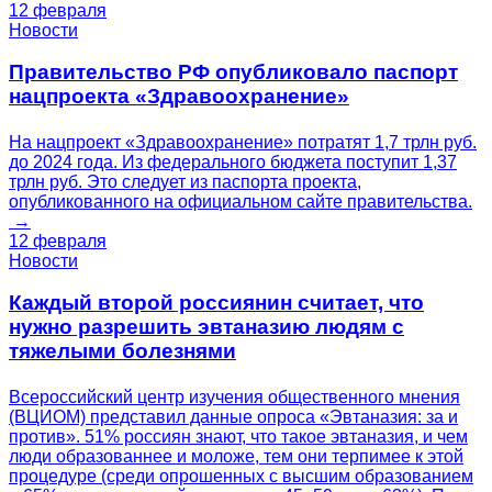
12 февраля
Новости
Правительство РФ опубликовало паспорт
нацпроекта «Здравоохранение»
На нацпроект «Здравоохранение» потратят 1,7 трлн руб.
до 2024 года. Из федерального бюджета поступит 1,37
трлн руб. Это следует из паспорта проекта,
опубликованного на официальном сайте правительства.
→
12 февраля
Новости
Каждый второй россиянин считает, что
нужно разрешить эвтаназию людям с
тяжелыми болезнями
Всероссийский центр изучения общественного мнения
(ВЦИОМ) представил данные опроса «Эвтаназия: за и
против». 51% россиян знают, что такое эвтаназия, и чем
люди образованнее и моложе, тем они терпимее к этой
процедуре (среди опрошенных с высшим образованием