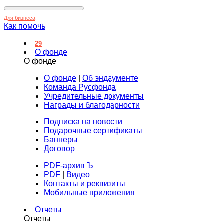
Для бизнеса
Как помочь
29
О фонде
О фонде
О фонде
|
Об эндаументе
Команда Русфонда
Учредительные документы
Награды и благодарности
Подписка на новости
Подарочные сертификаты
Баннеры
Договор
PDF-архив Ъ
PDF
|
Видео
Контакты и реквизиты
Мобильные приложения
Отчеты
Отчеты