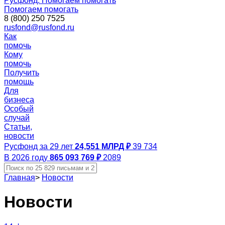
Русфонд. Помогаем помогать
Помогаем помогать
8 (800) 250 7525
rusfond@rusfond.ru
Как
помочь
Кому
помочь
Получить
помощь
Для
бизнеса
Особый
случай
Статьи,
новости
Русфонд за 29 лет
24,551 МЛРД ₽
39 734
В 2026 году
865 093 769 ₽
2089
Главная
>
Новости
Новости