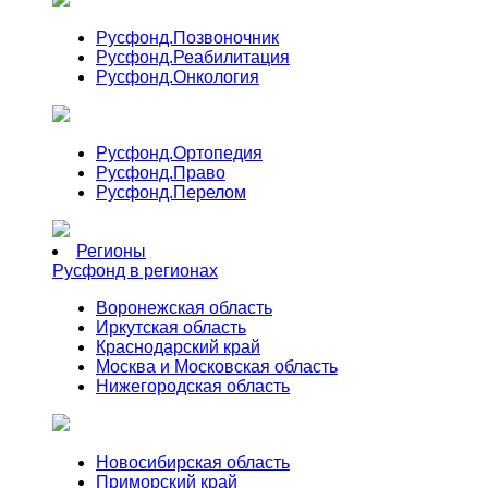
Русфонд.
Позвоночник
Русфонд.
Реабилитация
Русфонд.
Онкология
Русфонд.
Ортопедия
Русфонд.
Право
Русфонд.
Перелом
Регионы
Русфонд в регионах
Воронежская область
Иркутская область
Краснодарский край
Москва и Московская область
Нижегородская область
Новосибирская область
Приморский край