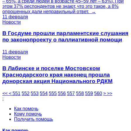
– 65%, а среди людей в возрасте 45–59 лет – 63%). При
этом 37% респондентов не знают, что это такое, а 8%
опрошенных дали неправильный ответ. →
11 февраля
Новости
В Госдуме прошли парламентские слушания
по законопроекту о паллиативной помощи
11 февраля
Новости
В Лабинске и поселке Мостовском
Краснодарского края наконец прошла
донорская акция Национального РДКМ
<<
<
551
552
553
554
555
556
557
558
559
560
>
>>
;
Как помочь
Кому помочь
Получить помощь
Как помочь