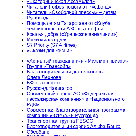
«Екатерининская Ассамблея»
Читатели Forbes помогают Русфонду
Читатели «Свободной прессы» – детям
Русфонда
Помощь детям Татарстана от «Клуба
чемпионов» сети АЗС «Татнефть»
Крылья добра («Уральские авиалинии»)
Мили милосердия
S7 Priority (S7 Airlines)
«Сказки для жизни»
«Активный гражданин» и «Миллион призов»
Группа «Трансойл»
Благотворительная деятельность
Олега Леонова
БФ «Татнефть»
Русфонд.Навигатор
Совместный проект АО «Федеральная
пассажирская компания» и Национального
РДКМ
Совместная благотворительная программа
компании «Ютека» и Русфонда
Транспортная группа FESCO
Благотворительный сервис Альфа-Банка
Сбербанк