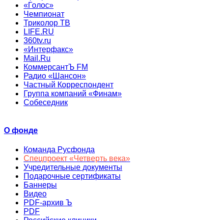
«Голос»
Чемпионат
Триколор ТВ
LIFE.RU
360tv.ru
«Интерфакс»
Mail.Ru
КоммерсантЪ FM
Радио «Шансон»
Частный Корреспондент
Группа компаний «Финам»
Собеседник
О фонде
Команда Русфонда
Спецпроект «Четверть века»
Учредительные документы
Подарочные сертификаты
Баннеры
Видео
PDF-архив Ъ
PDF