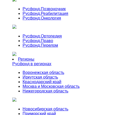
Русфонд.
Позвоночник
Русфонд.
Реабилитация
Русфонд.
Онкология
Русфонд.
Ортопедия
Русфонд.
Право
Русфонд.
Перелом
Регионы
Русфонд в регионах
Воронежская область
Иркутская область
Краснодарский край
Москва и Московская область
Нижегородская область
Новосибирская область
Приморский край