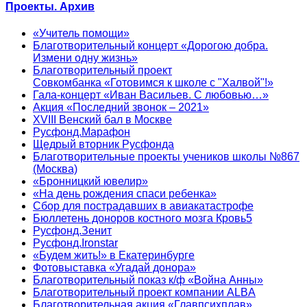
Проекты. Архив
«Учитель помощи»
Благотворительный концерт «Дорогою добра.
Измени одну жизнь»
Благотворительный проект
Совкомбанка «Готовимся к школе с "Халвой"!»
Гала-концерт «Иван Васильев. С любовью…»
Акция «Последний звонок – 2021»
XVIII Венский бал в Москве
Русфонд.Марафон
Щедрый вторник Русфонда
Благотворительные проекты учеников школы №867
(Москва)
«Бронницкий ювелир»
«На день рождения спаси ребенка»
Сбор для пострадавших в авиакатастрофе
Бюллетень доноров костного мозга Кровь5
Русфонд.Зенит
Русфонд.Ironstar
«Будем жить!» в Екатеринбурге
Фотовыставка «Угадай донора»
Благотворительный показ к/ф «Война Анны»
Благотворительный проект компании ALBA
Благотворительная акция «Главпсихплав»