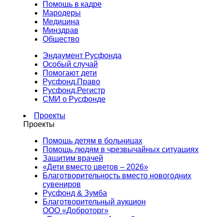
Помощь в кадре
Мародеры
Медицина
Минздрав
Общество
Эндаумент Русфонда
Особый случай
Помогают дети
Русфонд.Право
Русфонд.Регистр
СМИ о Русфонде
Проекты
Проекты
Помощь детям в больницах
Помощь людям в чрезвычайных ситуациях
Защитим врачей
«Дети вместо цветов – 2026»
Благотворительность вместо новогодних
сувениров
Русфонд & Зумба
Благотворительный аукцион
ООО «Доброторг»