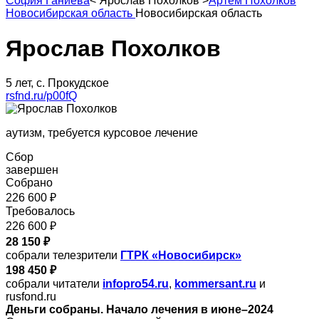
София Ганиева
<
Ярослав Похолков
>
Артем Похолков
Новосибирская область
Новосибирская область
Ярослав Похолков
5 лет, с. Прокудское
rsfnd.ru/p00fQ
аутизм, требуется курсовое лечение
Сбор
завершен
Собрано
226 600 ₽
Требовалось
226 600 ₽
28 150 ₽
собрали телезрители
ГТРК «Новосибирск»
198 450 ₽
собрали читатели
infopro54.ru
,
kommersant.ru
и
rusfond.ru
Деньги собраны. Начало лечения в июне–2024