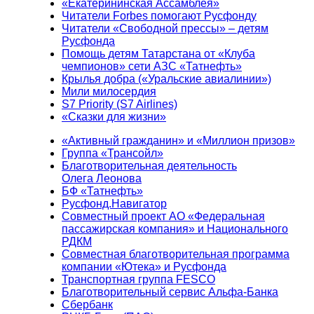
«Екатерининская Ассамблея»
Читатели Forbes помогают Русфонду
Читатели «Свободной прессы» – детям
Русфонда
Помощь детям Татарстана от «Клуба
чемпионов» сети АЗС «Татнефть»
Крылья добра («Уральские авиалинии»)
Мили милосердия
S7 Priority (S7 Airlines)
«Сказки для жизни»
«Активный гражданин» и «Миллион призов»
Группа «Трансойл»
Благотворительная деятельность
Олега Леонова
БФ «Татнефть»
Русфонд.Навигатор
Совместный проект АО «Федеральная
пассажирская компания» и Национального
РДКМ
Совместная благотворительная программа
компании «Ютека» и Русфонда
Транспортная группа FESCO
Благотворительный сервис Альфа-Банка
Сбербанк