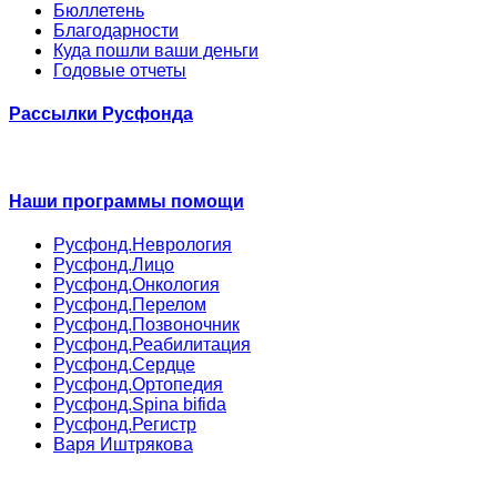
Бюллетень
Благодарности
Куда пошли ваши деньги
Годовые отчеты
Рассылки Русфонда
Наши программы помощи
Русфонд.Неврология
Русфонд.Лицо
Русфонд.Онкология
Русфонд.Перелом
Русфонд.Позвоночник
Русфонд.Реабилитация
Русфонд.Сердце
Русфонд.Ортопедия
Русфонд.Spina bifida
Русфонд.Регистр
Варя Иштрякова