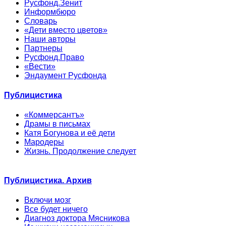
Русфонд.Зенит
Информбюро
Словарь
«Дети вместо цветов»
Наши авторы
Партнеры
Русфонд.Право
«Вести»
Эндаумент Русфонда
Публицистика
«Коммерсантъ»
Драмы в письмах
Катя Богунова и её дети
Мародеры
Жизнь. Продолжение следует
Публицистика. Архив
Включи мозг
Все будет ничего
Диагноз доктора Мясникова