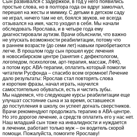
Сын развивался с задержкой, в год у него появились
простые слова, но в полтора года он вдруг замолчал,
перешел на жесты и мимику. С детьми в детском саду
не играл, ничего там не ел, боялся звуков, не всегда
отзывался на имя, часто уходил в себя. Мы начали
обследовать Ярослава, и в четыре года ему
диагностировали аутизм. Врачи объяснили, что важно
не упускать возможности реабилитации, потому что
в раннем возрасте (до семи лет) навыки приобретаются
легче. В прошлом году сын прошел курс лечения
в новосибирском центре (занятия с дефектологом,
логопедом, психологом, арт-терапия, массаж, ЛФК),
а потом курс АВА-терапии, оплатить который помогли
читатели Русфонда – спасибо всем огромное! Лечение
дало результаты: Ярослав стал повторять слова
и короткие фразы, начал играть, научился
самостоятельно обуваться, есть и чистить зубы.
Мы надеемся, что следующие курсы реабилитации еще
улучшат состояние сына и за время, оставшееся
до поступления в школу, он успеет догнать сверстников.
Врачи рекомендуют продолжать терапию в АВА-центре.
Но это дорогое лечение, а средств оплатить его у нас нет.
Наш младший сын тоже на инвалидности и нуждается
в лечении, работает только муж – он водитель скорой
помощи. Пожалуйста, помогите Ярославу!