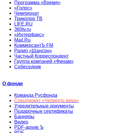
Программа «Время»
«Голос»
Чемпионат
Триколор ТВ
LIFE.RU
360tv.ru
«Интерфакс»
Mail.Ru
КоммерсантЪ FM
Радио «Шансон»
Частный Корреспондент
Группа компаний «Финам»
Собеседник
О фонде
Команда Русфонда
Спецпроект «Четверть века»
Учредительные документы
Подарочные сертификаты
Баннеры
Видео
PDF-архив Ъ
PDF