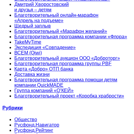
Дмитрий Хворостовский
и друзья – детям
Благотворительный онлайн‑марафон
«Апрель на подъеме»
Щедрый заплыв
Благотворительный «Марафон желаний»
Благотворительная программа компании «Флора»
TakeMyTime
Экспедиция «Совпадение»
ВСЕМ (Qiwi)
Благотворительный аукцион ООО «Доброторг»
Благотворительная программа группы PBF
Карта «Добро» ОТП банка
Доставка жизни
Благотворительная программа помощи детям
компании QuickMADE
Группа компаний «О’КЕЙ»
Благотворительный проект «Коробка храбрости»
Рубрики
Общество
Русфонд.Навигатор
Русфонд.Рейтинг