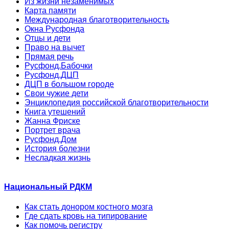
Из жизни незаменимых
Карта памяти
Международная благотворительность
Окна Русфонда
Отцы и дети
Право на вычет
Прямая речь
Русфонд.Бабочки
Русфонд.ДЦП
ДЦП в большом городе
Свои чужие дети
Энциклопедия российской благотворительности
Книга утешений
Жанна Фриске
Портрет врача
Русфонд.Дом
История болезни
Несладкая жизнь
Национальный РДКМ
Как стать донором костного мозга
Где сдать кровь на типирование
Как помочь регистру