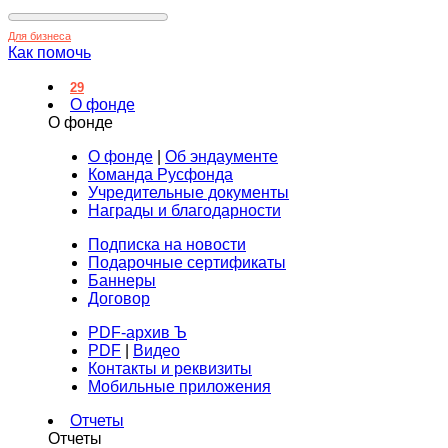
Для бизнеса
Как помочь
29
О фонде
О фонде
О фонде
|
Об эндаументе
Команда Русфонда
Учредительные документы
Награды и благодарности
Подписка на новости
Подарочные сертификаты
Баннеры
Договор
PDF-архив Ъ
PDF
|
Видео
Контакты и реквизиты
Мобильные приложения
Отчеты
Отчеты