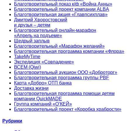
Благотворительный показ к/ф «Война Анны»
Благотворительный проект компании ALBA
Благотворительная акция «Главпсихплав»
Дмитрий Хворостовский
и друзья – детям
Благотворительный онлайн‑марафон
«Апрель на подъеме»
Щедрый заплыв
Благотворительный «Марафон желаний»
Благотворительная программа компании «Флора»
TakeMyTime
Экспедиция «Совпадение»
ВСЕМ (Qiwi)
Благотворительный аукцион ООО «Доброторг»
Благотворительная программа группы PBF
Карта «Добро» ОТП банка
Доставка жизни
Благотворительная программа помощи детям
компании QuickMADE
Группа компаний «О’КЕЙ»
Благотворительный проект «Коробка храбрости»
Рубрики