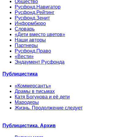
Общество
Русфонд.Навигатор
Русфонд.Рейтинг
Русфонд.Зенит
Информбюро
Словарь
«Дети вместо цветов»
Наши авторы
Партнеры
Русфонд.Право
«Вести»
Эндаумент Русфонда
Публицистика
«Коммерсантъ»
Драмы в письмах
Катя Богунова и её дети
Мародеры
Жизнь. Продолжение следует
Публицистика. Архив