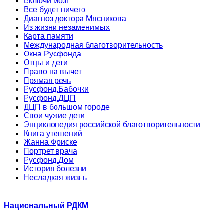
Включи мозг
Все будет ничего
Диагноз доктора Мясникова
Из жизни незаменимых
Карта памяти
Международная благотворительность
Окна Русфонда
Отцы и дети
Право на вычет
Прямая речь
Русфонд.Бабочки
Русфонд.ДЦП
ДЦП в большом городе
Свои чужие дети
Энциклопедия российской благотворительности
Книга утешений
Жанна Фриске
Портрет врача
Русфонд.Дом
История болезни
Несладкая жизнь
Национальный РДКМ