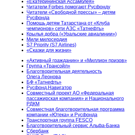
«Екатерининская Ассамблея»
Читатели Forbes помогают Русфонду
Читатели «Свободной прессы» – детям
Русфонда
Помощь детям Татарстана от «Клуба
чемпионов» сети АЗС «Татнефть»
Крылья добра («Уральские авиалинии»)
Мили милосердия
S7 Priority (S7 Airlines)
«Сказки для жизни»
«Активный гражданин» и «Миллион призов»
Группа «Трансойл»
Благотворительная деятельность
Олега Леонова
БФ «Татнефть»
Русфонд.Навигатор
Совместный проект АО «Федеральная
пассажирская компания» и Национального
РДКМ
Совместная благотворительная программа
компании «Ютека» и Русфонда
Транспортная группа FESCO
Благотворительный сервис Альфа-Банка
Сбербанк