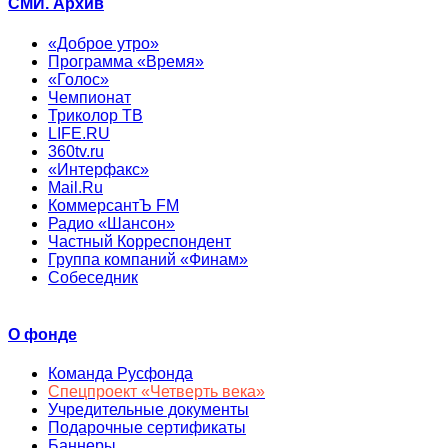
СМИ. Архив
«Доброе утро»
Программа «Время»
«Голос»
Чемпионат
Триколор ТВ
LIFE.RU
360tv.ru
«Интерфакс»
Mail.Ru
КоммерсантЪ FM
Радио «Шансон»
Частный Корреспондент
Группа компаний «Финам»
Собеседник
О фонде
Команда Русфонда
Спецпроект «Четверть века»
Учредительные документы
Подарочные сертификаты
Баннеры