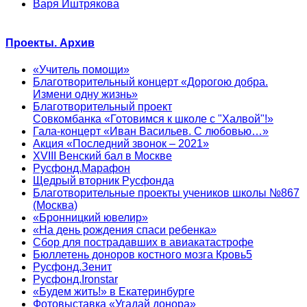
Варя Иштрякова
Проекты. Архив
«Учитель помощи»
Благотворительный концерт «Дорогою добра.
Измени одну жизнь»
Благотворительный проект
Совкомбанка «Готовимся к школе с "Халвой"!»
Гала-концерт «Иван Васильев. С любовью…»
Акция «Последний звонок – 2021»
XVIII Венский бал в Москве
Русфонд.Марафон
Щедрый вторник Русфонда
Благотворительные проекты учеников школы №867
(Москва)
«Бронницкий ювелир»
«На день рождения спаси ребенка»
Сбор для пострадавших в авиакатастрофе
Бюллетень доноров костного мозга Кровь5
Русфонд.Зенит
Русфонд.Ironstar
«Будем жить!» в Екатеринбурге
Фотовыставка «Угадай донора»