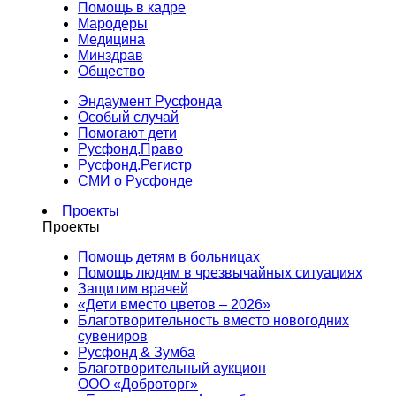
Помощь в кадре
Мародеры
Медицина
Минздрав
Общество
Эндаумент Русфонда
Особый случай
Помогают дети
Русфонд.Право
Русфонд.Регистр
СМИ о Русфонде
Проекты
Проекты
Помощь детям в больницах
Помощь людям в чрезвычайных ситуациях
Защитим врачей
«Дети вместо цветов – 2026»
Благотворительность вместо новогодних
сувениров
Русфонд & Зумба
Благотворительный аукцион
ООО «Доброторг»