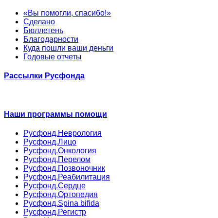
«Вы помогли, спасибо!»
Сделано
Бюллетень
Благодарности
Куда пошли ваши деньги
Годовые отчеты
Рассылки Русфонда
Наши программы помощи
Русфонд.Неврология
Русфонд.Лицо
Русфонд.Онкология
Русфонд.Перелом
Русфонд.Позвоночник
Русфонд.Реабилитация
Русфонд.Сердце
Русфонд.Ортопедия
Русфонд.Spina bifida
Русфонд.Регистр