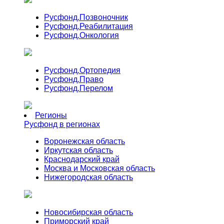
Русфонд.
Позвоночник
Русфонд.
Реабилитация
Русфонд.
Онкология
Русфонд.
Ортопедия
Русфонд.
Право
Русфонд.
Перелом
Регионы
Русфонд в регионах
Воронежская область
Иркутская область
Краснодарский край
Москва и Московская область
Нижегородская область
Новосибирская область
Приморский край