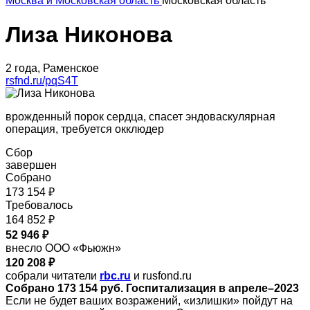
Москва и Московская область
Московская область
Лиза Никонова
2 года, Раменское
rsfnd.ru/pqS4T
врожденный порок сердца, спасет эндоваскулярная
операция, требуется окклюдер
Сбор
завершен
Собрано
173 154 ₽
Требовалось
164 852 ₽
52 946 ₽
внесло ООО «Фьюжн»
120 208 ₽
собрали читатели
rbc.ru
и rusfond.ru
Собрано 173 154 руб. Госпитализация в апреле–2023
Если не будет ваших возражений, «излишки» пойдут на