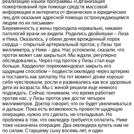
реализацию нашей программы «Организация
пожертвований при помощи средств массовой
информации и интернета от физических и юридических
лиц для оказания адресной помощи остронуждающимся
людям по их письмам»
Беременность у жены проходила нормально, никаких
патологий врачи не видели. Родились двойняшки – Лиза
и Ника. Оказалось, у обеих дочек врожденный порок
сердца – открытый артериальный проток, у Лизы три
миллиметра, у Ники – два. Нас успокоили, сказали, что
проток может сам закрыться. Мы ждали, регулярно
обследовались. Через год проток у Лизы стал еще
больше. Кардиолог порекомендовал закрыть его
щадящим способом – подвести окклюдер через артерию
и поставить как заплатку. На тот момент дочки хорошо
себя чувствовали, росли и развивались как все здоровые
дети их возраста. Мы с женой решили еще немного
подождать. Сейчас понимаем, что время работает
против нас, у Лизы проток уже достиг четырех
миллиметров. Доктор говорит, что он будет увеличиваться
и дальше. Пока есть возможность провести щадящую
операцию, нужно это сделать, не откладывая. Но
проблема в том, что окклюдер требуется оплатить. Нике
тоже назначена операция. Два окклюдера купить нам не
по силам. Старшему сыну восемь лет, я один