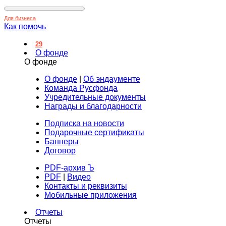
Для бизнеса
Как помочь
29
О фонде
О фонде
О фонде
|
Об эндаументе
Команда Русфонда
Учредительные документы
Награды и благодарности
Подписка на новости
Подарочные сертификаты
Баннеры
Договор
PDF-архив Ъ
PDF
|
Видео
Контакты и реквизиты
Мобильные приложения
Отчеты
Отчеты