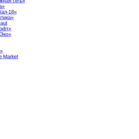
жная сеть»
а»
тал-18»
ктика»
aut
софт»
рЭко»
т»
e Market