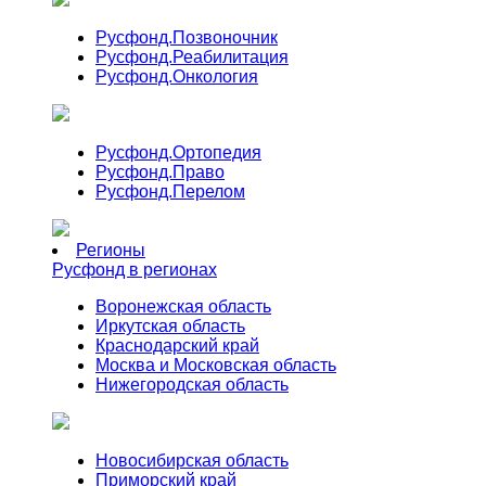
Русфонд.
Позвоночник
Русфонд.
Реабилитация
Русфонд.
Онкология
Русфонд.
Ортопедия
Русфонд.
Право
Русфонд.
Перелом
Регионы
Русфонд в регионах
Воронежская область
Иркутская область
Краснодарский край
Москва и Московская область
Нижегородская область
Новосибирская область
Приморский край