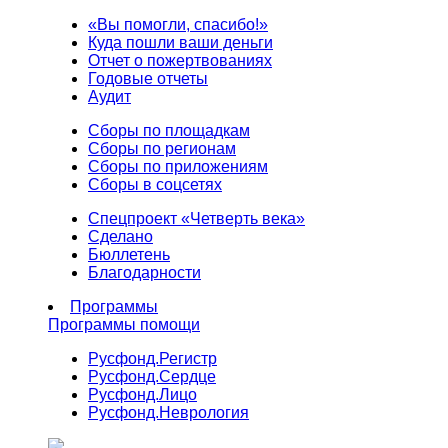
«Вы помогли, спасибо!»
Куда пошли ваши деньги
Отчет о пожертвованиях
Годовые отчеты
Аудит
Сборы по площадкам
Сборы по регионам
Сборы по приложениям
Сборы в соцсетях
Спецпроект «Четверть века»
Сделано
Бюллетень
Благодарности
Программы
Программы помощи
Русфонд.
Регистр
Русфонд.
Сердце
Русфонд.
Лицо
Русфонд.
Неврология