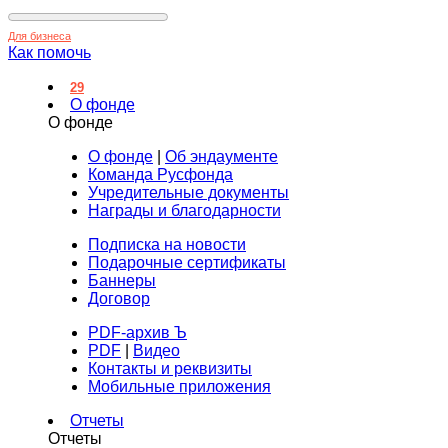
Для бизнеса
Как помочь
29
О фонде
О фонде
О фонде
|
Об эндаументе
Команда Русфонда
Учредительные документы
Награды и благодарности
Подписка на новости
Подарочные сертификаты
Баннеры
Договор
PDF-архив Ъ
PDF
|
Видео
Контакты и реквизиты
Мобильные приложения
Отчеты
Отчеты