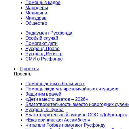
Помощь в кадре
Мародеры
Медицина
Минздрав
Общество
Эндаумент Русфонда
Особый случай
Помогают дети
Русфонд.Право
Русфонд.Регистр
СМИ о Русфонде
Проекты
Проекты
Помощь детям в больницах
Помощь людям в чрезвычайных ситуациях
Защитим врачей
«Дети вместо цветов – 2026»
Благотворительность вместо новогодних сувен
Русфонд & Зумба
Благотворительный аукцион ООО «Доброторг»
«Екатерининская Ассамблея»
Читатели Forbes помогают Русфонду