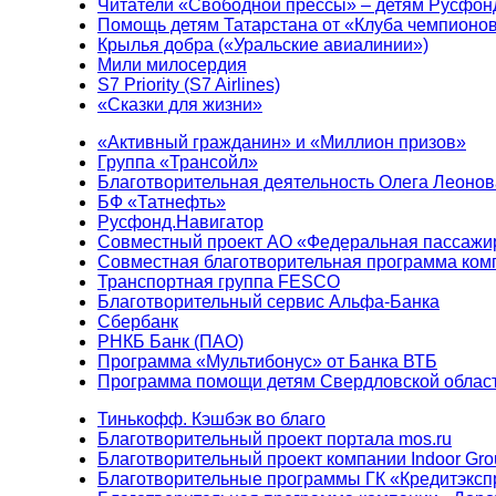
Читатели «Свободной прессы» – детям Русфон
Помощь детям Татарстана от «Клуба чемпионо
Крылья добра («Уральские авиалинии»)
Мили милосердия
S7 Priority (S7 Airlines)
«Сказки для жизни»
«Активный гражданин» и «Миллион призов»
Группа «Трансойл»
Благотворительная деятельность Олега Леонов
БФ «Татнефть»
Русфонд.Навигатор
Совместный проект АО «Федеральная пассажи
Совместная благотворительная программа ком
Транспортная группа FESCO
Благотворительный сервис Альфа-Банка
Сбербанк
РНКБ Банк (ПАО)
Программа «Мультибонус» от Банка ВТБ
Программа помощи детям Свердловской област
Тинькофф. Кэшбэк во благо
Благотворительный проект портала mos.ru
Благотворительный проект компании Indoor Gro
Благотворительные программы ГК «Кредитэксп