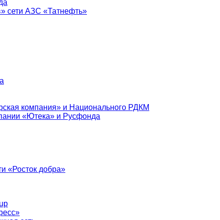
да
в» сети АЗС «Татнефть»
а
рская компания» и Национального РДКМ
пании «Ютека» и Русфонда
и «Росток добра»
up
ресс»