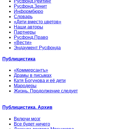
Русфонд.Рейтинг
Русфонд.Зенит
Информбюро
Словарь
«Дети вместо цветов»
Наши авторы
Партнеры
Русфонд.Право
«Вести»
Эндаумент Русфонда
Публицистика
«Коммерсантъ»
Драмы в письмах
Катя Богунова и её дети
Мародеры
Жизнь. Продолжение следует
Публицистика. Архив
Включи мозг
Все будет ничего