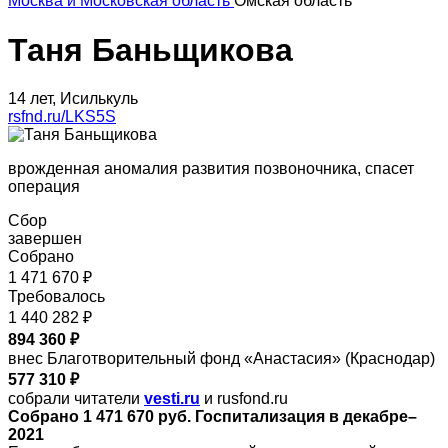
Москва и Московская область
Омская область
Таня Баньщикова
14 лет, Исилькуль
rsfnd.ru/LKS5S
врожденная аномалия развития позвоночника, спасет
операция
Сбор
завершен
Собрано
1 471 670 ₽
Требовалось
1 440 282 ₽
894 360 ₽
внес Благотворительный фонд «Анастасия» (Краснодар)
577 310 ₽
собрали читатели
vesti.ru
и rusfond.ru
Собрано 1 471 670 руб. Госпитализация в декабре–
2021