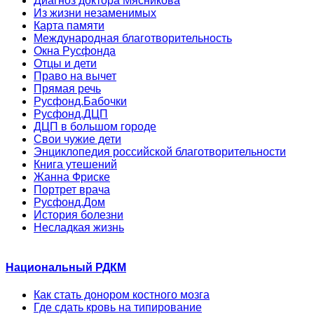
Диагноз доктора Мясникова
Из жизни незаменимых
Карта памяти
Международная благотворительность
Окна Русфонда
Отцы и дети
Право на вычет
Прямая речь
Русфонд.Бабочки
Русфонд.ДЦП
ДЦП в большом городе
Свои чужие дети
Энциклопедия российской благотворительности
Книга утешений
Жанна Фриске
Портрет врача
Русфонд.Дом
История болезни
Несладкая жизнь
Национальный РДКМ
Как стать донором костного мозга
Где сдать кровь на типирование