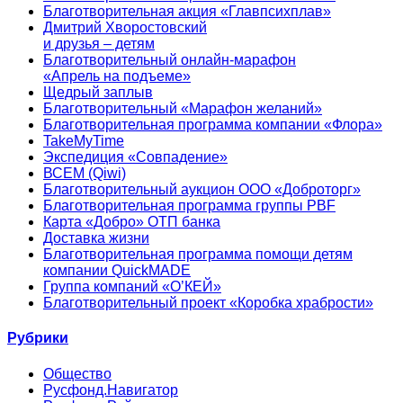
Благотворительная акция «Главпсихплав»
Дмитрий Хворостовский
и друзья – детям
Благотворительный онлайн‑марафон
«Апрель на подъеме»
Щедрый заплыв
Благотворительный «Марафон желаний»
Благотворительная программа компании «Флора»
TakeMyTime
Экспедиция «Совпадение»
ВСЕМ (Qiwi)
Благотворительный аукцион ООО «Доброторг»
Благотворительная программа группы PBF
Карта «Добро» ОТП банка
Доставка жизни
Благотворительная программа помощи детям
компании QuickMADE
Группа компаний «О’КЕЙ»
Благотворительный проект «Коробка храбрости»
Рубрики
Общество
Русфонд.Навигатор