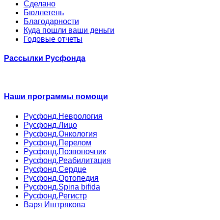
Сделано
Бюллетень
Благодарности
Куда пошли ваши деньги
Годовые отчеты
Рассылки Русфонда
Наши программы помощи
Русфонд.Неврология
Русфонд.Лицо
Русфонд.Онкология
Русфонд.Перелом
Русфонд.Позвоночник
Русфонд.Реабилитация
Русфонд.Сердце
Русфонд.Ортопедия
Русфонд.Spina bifida
Русфонд.Регистр
Варя Иштрякова