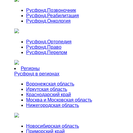
Русфонд.
Позвоночник
Русфонд.
Реабилитация
Русфонд.
Онкология
Русфонд.
Ортопедия
Русфонд.
Право
Русфонд.
Перелом
Регионы
Русфонд в регионах
Воронежская область
Иркутская область
Краснодарский край
Москва и Московская область
Нижегородская область
Новосибирская область
Приморский край