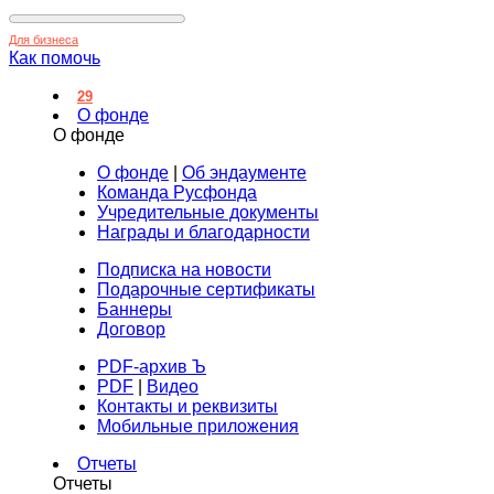
Для бизнеса
Как помочь
29
О фонде
О фонде
О фонде
|
Об эндаументе
Команда Русфонда
Учредительные документы
Награды и благодарности
Подписка на новости
Подарочные сертификаты
Баннеры
Договор
PDF-архив Ъ
PDF
|
Видео
Контакты и реквизиты
Мобильные приложения
Отчеты
Отчеты