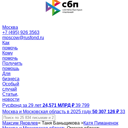
Москва
+7 (495) 926 3563
moscow@rusfond.ru
Как
помочь
Кому
помочь
Получить
помощь
Для
бизнеса
Особый
случай
Статьи,
новости
Русфонд за 29 лет
24,571 МЛРД ₽
39 799
Москва и Московская область в 2025 году
50 307 126 ₽
33
Максим Яковлев
<
Таня Баньщикова
>
Катя Пиманенок