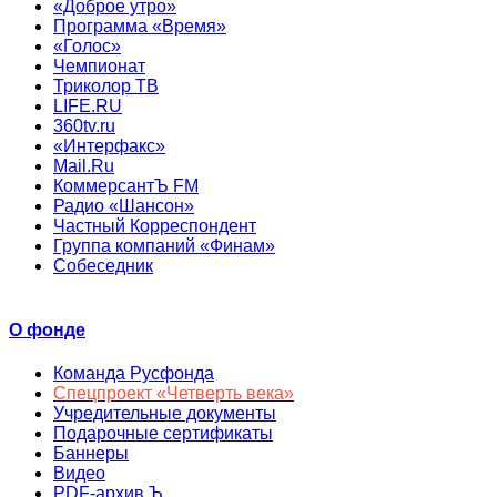
«Доброе утро»
Программа «Время»
«Голос»
Чемпионат
Триколор ТВ
LIFE.RU
360tv.ru
«Интерфакс»
Mail.Ru
КоммерсантЪ FM
Радио «Шансон»
Частный Корреспондент
Группа компаний «Финам»
Собеседник
О фонде
Команда Русфонда
Спецпроект «Четверть века»
Учредительные документы
Подарочные сертификаты
Баннеры
Видео
PDF-архив Ъ