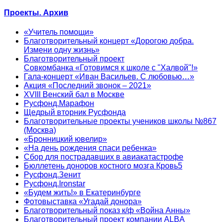
Проекты. Архив
«Учитель помощи»
Благотворительный концерт «Дорогою добра.
Измени одну жизнь»
Благотворительный проект
Совкомбанка «Готовимся к школе с "Халвой"!»
Гала-концерт «Иван Васильев. С любовью…»
Акция «Последний звонок – 2021»
XVIII Венский бал в Москве
Русфонд.Марафон
Щедрый вторник Русфонда
Благотворительные проекты учеников школы №867
(Москва)
«Бронницкий ювелир»
«На день рождения спаси ребенка»
Сбор для пострадавших в авиакатастрофе
Бюллетень доноров костного мозга Кровь5
Русфонд.Зенит
Русфонд.Ironstar
«Будем жить!» в Екатеринбурге
Фотовыставка «Угадай донора»
Благотворительный показ к/ф «Война Анны»
Благотворительный проект компании ALBA