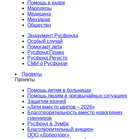
Помощь в кадре
Мародеры
Медицина
Минздрав
Общество
Эндаумент Русфонда
Особый случай
Помогают дети
Русфонд.Право
Русфонд.Регистр
СМИ о Русфонде
Проекты
Проекты
Помощь детям в больницах
Помощь людям в чрезвычайных ситуациях
Защитим врачей
«Дети вместо цветов – 2026»
Благотворительность вместо новогодних
сувениров
Русфонд & Зумба
Благотворительный аукцион
ООО «Доброторг»