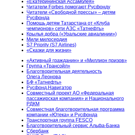
«Екатерининская Ассамблея»
Читатели Forbes помогают Русфонду
Читатели «Свободной прессы» – детям
Русфонда
Помощь детям Татарстана от «Клуба
чемпионов» сети АЗС «Татнефть»
Крылья добра («Уральские авиалинии»)
Мили милосердия
S7 Priority (S7 Airlines)
«Сказки для жизни»
«Активный гражданин» и «Миллион призов»
Группа «Трансойл»
Благотворительная деятельность
Олега Леонова
БФ «Татнефть»
Русфонд.Навигатор
Совместный проект АО «Федеральная
пассажирская компания» и Национального
РДКМ
Совместная благотворительная программа
компании «Ютека» и Русфонда
Транспортная группа FESCO
Благотворительный сервис Альфа-Банка
Сбербанк