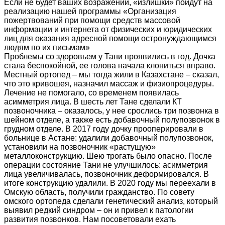
Если не будет ваших возражений, «излишки» пойдут на
реализацию нашей программы «Организация
пожертвований при помощи средств массовой
информации и интернета от физических и юридических
лиц для оказания адресной помощи остронуждающимся
людям по их письмам»
Проблемы со здоровьем у Тани проявились в год. Дочка
стала беспокойной, ее голова начала клониться вправо.
Местный ортопед – мы тогда жили в Казахстане – сказал,
что это кривошея, назначил массаж и физиопроцедуры.
Лечение не помогало, со временем появилась
асимметрия лица. В шесть лет Тане сделали КТ
позвоночника – оказалось, у нее срослись три позвонка в
шейном отделе, а также есть добавочный полупозвонок в
грудном отделе. В 2017 году дочку прооперировали в
больнице в Астане: удалили добавочный полупозвонок,
установили на позвоночник «растущую»
металлоконструкцию. Шею трогать было опасно. После
операции состояние Тани не улучшилось: асимметрия
лица увеличивалась, позвоночник деформировался. В
итоге конструкцию удалили. В 2020 году мы переехали в
Омскую область, получили гражданство. По совету
омского ортопеда сделали генетический анализ, который
выявил редкий синдром – он и привел к патологии
развития позвонков. Нам посоветовали ехать