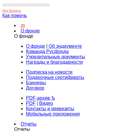
Для бизнеса
Как помочь
29
О фонде
О фонде
О фонде
|
Об эндаументе
Команда Русфонда
Учредительные документы
Награды и благодарности
Подписка на новости
Подарочные сертификаты
Баннеры
Договор
PDF-архив Ъ
PDF
|
Видео
Контакты и реквизиты
Мобильные приложения
Отчеты
Отчеты