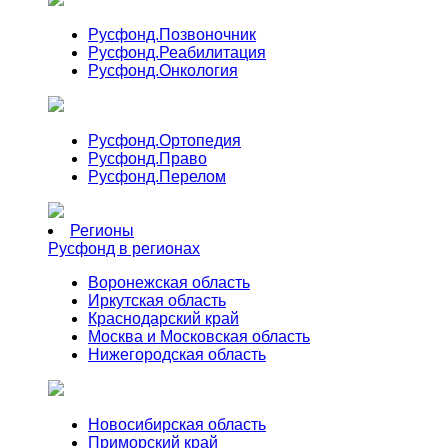
Русфонд.
Позвоночник
Русфонд.
Реабилитация
Русфонд.
Онкология
Русфонд.
Ортопедия
Русфонд.
Право
Русфонд.
Перелом
Регионы
Русфонд в регионах
Воронежская область
Иркутская область
Краснодарский край
Москва и Московская область
Нижегородская область
Новосибирская область
Приморский край