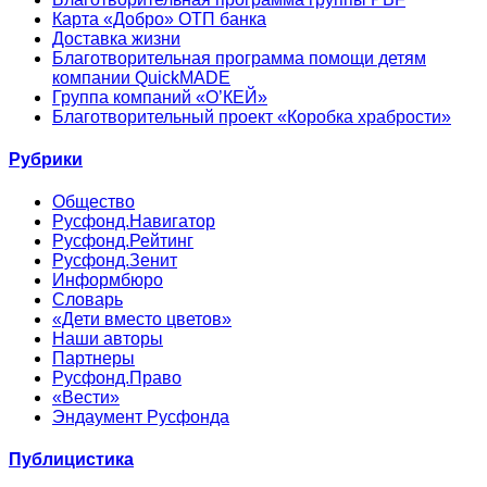
Карта «Добро» ОТП банка
Доставка жизни
Благотворительная программа помощи детям
компании QuickMADE
Группа компаний «О’КЕЙ»
Благотворительный проект «Коробка храбрости»
Рубрики
Общество
Русфонд.Навигатор
Русфонд.Рейтинг
Русфонд.Зенит
Информбюро
Словарь
«Дети вместо цветов»
Наши авторы
Партнеры
Русфонд.Право
«Вести»
Эндаумент Русфонда
Публицистика