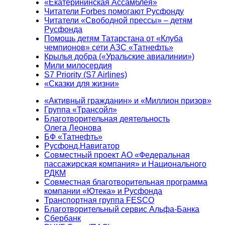
«Екатерининская Ассамблея»
Читатели Forbes помогают Русфонду
Читатели «Свободной прессы» – детям
Русфонда
Помощь детям Татарстана от «Клуба
чемпионов» сети АЗС «Татнефть»
Крылья добра («Уральские авиалинии»)
Мили милосердия
S7 Priority (S7 Airlines)
«Сказки для жизни»
«Активный гражданин» и «Миллион призов»
Группа «Трансойл»
Благотворительная деятельность
Олега Леонова
БФ «Татнефть»
Русфонд.Навигатор
Совместный проект АО «Федеральная
пассажирская компания» и Национального
РДКМ
Совместная благотворительная программа
компании «Ютека» и Русфонда
Транспортная группа FESCO
Благотворительный сервис Альфа-Банка
Сбербанк