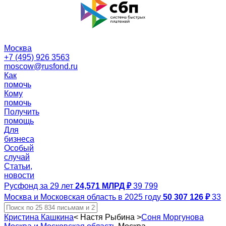
Москва
+7 (495) 926 3563
moscow@rusfond.ru
Как
помочь
Кому
помочь
Получить
помощь
Для
бизнеса
Особый
случай
Статьи,
новости
Русфонд за 29 лет
24,571 МЛРД ₽
39 799
Москва и Московская область в 2025 году
50 307 126 ₽
33
Кристина Кашкина
<
Настя Рыбина
>
Соня Моргунова