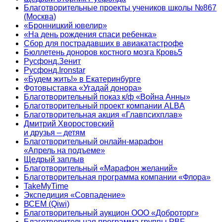
Благотворительные проекты учеников школы №867
(Москва)
«Бронницкий ювелир»
«На день рождения спаси ребенка»
Сбор для пострадавших в авиакатастрофе
Бюллетень доноров костного мозга Кровь5
Русфонд.Зенит
Русфонд.Ironstar
«Будем жить!» в Екатеринбурге
Фотовыставка «Угадай донора»
Благотворительный показ к/ф «Война Анны»
Благотворительный проект компании ALBA
Благотворительная акция «Главпсихплав»
Дмитрий Хворостовский
и друзья – детям
Благотворительный онлайн‑марафон
«Апрель на подъеме»
Щедрый заплыв
Благотворительный «Марафон желаний»
Благотворительная программа компании «Флора»
TakeMyTime
Экспедиция «Совпадение»
ВСЕМ (Qiwi)
Благотворительный аукцион ООО «Доброторг»
Благотворительная программа группы PBF