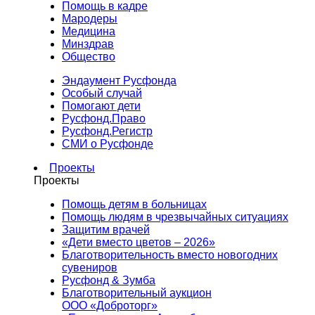
Помощь в кадре
Мародеры
Медицина
Минздрав
Общество
Эндаумент Русфонда
Особый случай
Помогают дети
Русфонд.Право
Русфонд.Регистр
СМИ о Русфонде
Проекты
Проекты
Помощь детям в больницах
Помощь людям в чрезвычайных ситуациях
Защитим врачей
«Дети вместо цветов – 2026»
Благотворительность вместо новогодних
сувениров
Русфонд & Зумба
Благотворительный аукцион
ООО «Доброторг»