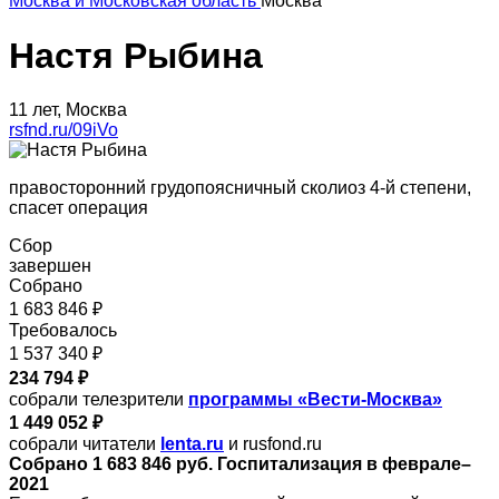
Москва и Московская область
Москва
Настя Рыбина
11 лет, Москва
rsfnd.ru/09iVo
правосторонний грудопоясничный сколиоз 4-й степени,
спасет операция
Сбор
завершен
Собрано
1 683 846 ₽
Требовалось
1 537 340 ₽
234 794 ₽
собрали телезрители
программы «Вести-Москва»
1 449 052 ₽
собрали читатели
lenta.ru
и rusfond.ru
Собрано 1 683 846 руб. Госпитализация в феврале–
2021