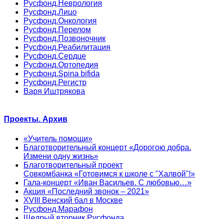
Русфонд.Неврология
Русфонд.Лицо
Русфонд.Онкология
Русфонд.Перелом
Русфонд.Позвоночник
Русфонд.Реабилитация
Русфонд.Сердце
Русфонд.Ортопедия
Русфонд.Spina bifida
Русфонд.Регистр
Варя Иштрякова
Проекты. Архив
«Учитель помощи»
Благотворительный концерт «Дорогою добра.
Измени одну жизнь»
Благотворительный проект
Совкомбанка «Готовимся к школе с "Халвой"!»
Гала-концерт «Иван Васильев. С любовью…»
Акция «Последний звонок – 2021»
XVIII Венский бал в Москве
Русфонд.Марафон
Щедрый вторник Русфонда