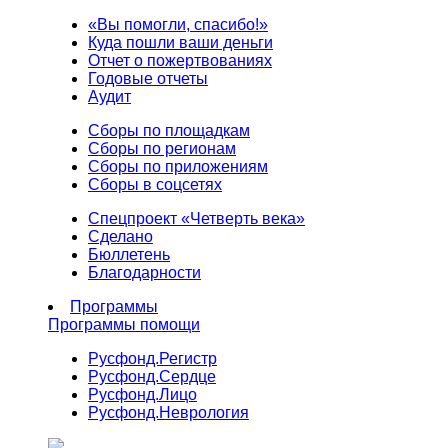
«Вы помогли, спасибо!»
Куда пошли ваши деньги
Отчет о пожертвованиях
Годовые отчеты
Аудит
Сборы по площадкам
Сборы по регионам
Сборы по приложениям
Сборы в соцсетях
Спецпроект «Четверть века»
Сделано
Бюллетень
Благодарности
Программы
Программы помощи
Русфонд.
Регистр
Русфонд.
Сердце
Русфонд.
Лицо
Русфонд.
Неврология