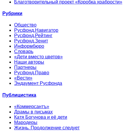
Благотворительный проект «Коробка храбрости»
Рубрики
Общество
Русфонд.Навигатор
Русфонд.Рейтинг
Русфонд.Зенит
Информбюро
Словарь
«Дети вместо цветов»
Наши авторы
Партнеры
Русфонд.Право
«Вести»
Эндаумент Русфонда
Публицистика
«Коммерсантъ»
Драмы в письмах
Катя Богунова и её дети
Мародеры
Жизнь. Продолжение следует