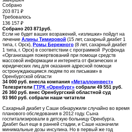
Собрано
203 871 ₽
Требовалось
136 157 ₽
Собрано 203 871руб.
Если не будет ваших возражений, «излишки» пойдут на
лечение
Алины Тимировой
(15 лет, сахарный диабет 1
типа, г. Орск),
Ромы Бережного
(8 лет, сахарный диабет
1 типа, г. Орск) в соответствии с программой Русфонда
«Организация пожертвований при помощи средств
массовой информации и интернета от физических и
юридических лиц для оказания адресной помощи
остронуждающимся людям по их письмам» в
Оренбургской области
34 000 руб.
внесла компания
«Металлоинвест»
Телезрители
ГТРК «Оренбург»
собрали 49 551 руб.
26 360 руб. внес Оренбургский областной суд
93 960 руб. собрали наши читатели
Сахарный диабет у Саши обнаружили случайно во время
планового обследования в 2012 году. Сына
госпитализировали в детскую больницу Оренбурга.
Диабет был еще в ранней стадии, и Саше назначили
минимальные дозы инсулина. Но в первый же год