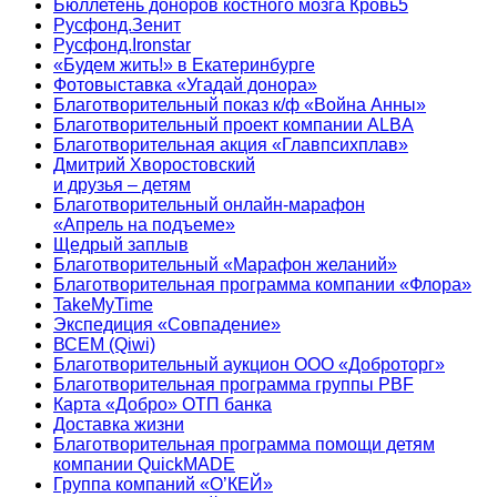
Бюллетень доноров костного мозга Кровь5
Русфонд.Зенит
Русфонд.Ironstar
«Будем жить!» в Екатеринбурге
Фотовыставка «Угадай донора»
Благотворительный показ к/ф «Война Анны»
Благотворительный проект компании ALBA
Благотворительная акция «Главпсихплав»
Дмитрий Хворостовский
и друзья – детям
Благотворительный онлайн‑марафон
«Апрель на подъеме»
Щедрый заплыв
Благотворительный «Марафон желаний»
Благотворительная программа компании «Флора»
TakeMyTime
Экспедиция «Совпадение»
ВСЕМ (Qiwi)
Благотворительный аукцион ООО «Доброторг»
Благотворительная программа группы PBF
Карта «Добро» ОТП банка
Доставка жизни
Благотворительная программа помощи детям
компании QuickMADE
Группа компаний «О’КЕЙ»