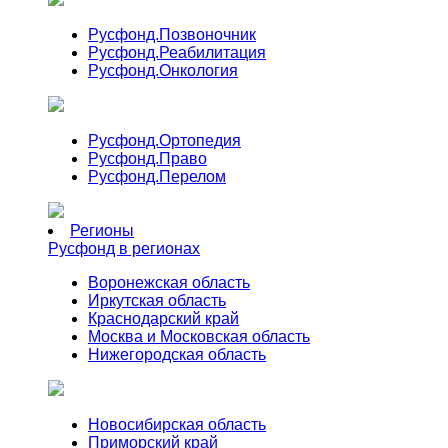
Русфонд.
Позвоночник
Русфонд.
Реабилитация
Русфонд.
Онкология
Русфонд.
Ортопедия
Русфонд.
Право
Русфонд.
Перелом
Регионы
Русфонд в регионах
Воронежская область
Иркутская область
Краснодарский край
Москва и Московская область
Нижегородская область
Новосибирская область
Приморский край