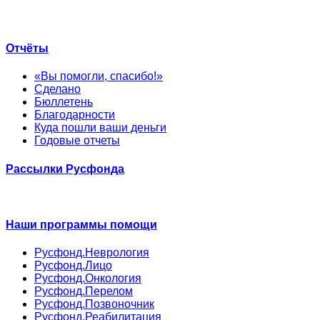
Отчёты
«Вы помогли, спасибо!»
Сделано
Бюллетень
Благодарности
Куда пошли ваши деньги
Годовые отчеты
Рассылки Русфонда
Наши программы помощи
Русфонд.Неврология
Русфонд.Лицо
Русфонд.Онкология
Русфонд.Перелом
Русфонд.Позвоночник
Русфонд.Реабилитация