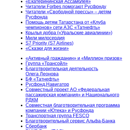
«Екатерининская Ассамблея»
Читатели Forbes помогают Русфонду
Читатели «Свободной прессы» – детям
Русфонда
Помощь детям Татарстана от «Клуба
чемпионов» сети АЗС «Татнефть»
Крылья добра («Уральские авиалинии»)
Мили милосердия
S7 Priority (S7 Airlines)
«Сказки для жизни»
«Активный гражданин» и «Миллион призов»
Группа «Трансойл»
Благотворительная деятельность
Олега Леонова
БФ «Татнефть»
Русфонд.Навигатор
Совместный проект АО «Федеральная
пассажирская компания» и Национального
РДКМ
Совместная благотворительная программа
компании «Ютека» и Русфонда
Транспортная группа FESCO
Благотворительный сервис Альфа-Банка
Сбербанк