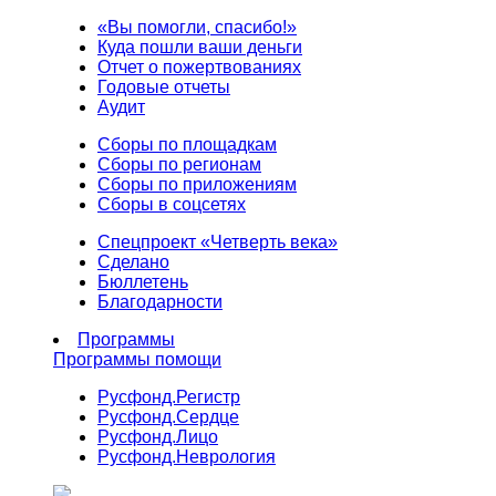
«Вы помогли, спасибо!»
Куда пошли ваши деньги
Отчет о пожертвованиях
Годовые отчеты
Аудит
Сборы по площадкам
Сборы по регионам
Сборы по приложениям
Сборы в соцсетях
Спецпроект «Четверть века»
Сделано
Бюллетень
Благодарности
Программы
Программы помощи
Русфонд.
Регистр
Русфонд.
Сердце
Русфонд.
Лицо
Русфонд.
Неврология