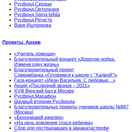
Русфонд.Сердце
Русфонд.Ортопедия
Русфонд.Spina bifida
Русфонд.Регистр
Варя Иштрякова
Проекты. Архив
«Учитель помощи»
Благотворительный концерт «Дорогою добра.
Измени одну жизнь»
Благотворительный проект
Совкомбанка «Готовимся к школе с "Халвой"!»
Гала-концерт «Иван Васильев. С любовью…»
Акция «Последний звонок – 2021»
XVIII Венский бал в Москве
Русфонд.Марафон
Щедрый вторник Русфонда
Благотворительные проекты учеников школы №867
(Москва)
«Бронницкий ювелир»
«На день рождения спаси ребенка»
Сбор для пострадавших в авиакатастрофе