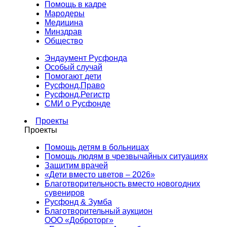
Помощь в кадре
Мародеры
Медицина
Минздрав
Общество
Эндаумент Русфонда
Особый случай
Помогают дети
Русфонд.Право
Русфонд.Регистр
СМИ о Русфонде
Проекты
Проекты
Помощь детям в больницах
Помощь людям в чрезвычайных ситуациях
Защитим врачей
«Дети вместо цветов – 2026»
Благотворительность вместо новогодних
сувениров
Русфонд & Зумба
Благотворительный аукцион
ООО «Доброторг»