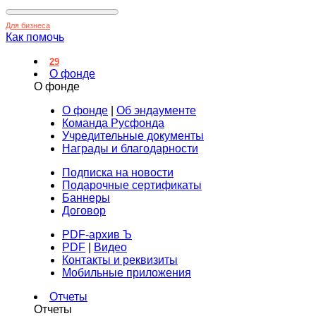
Для бизнеса
Как помочь
29
О фонде
О фонде
О фонде
|
Об эндаументе
Команда Русфонда
Учредительные документы
Награды и благодарности
Подписка на новости
Подарочные сертификаты
Баннеры
Договор
PDF-архив Ъ
PDF
|
Видео
Контакты и реквизиты
Мобильные приложения
Отчеты
Отчеты