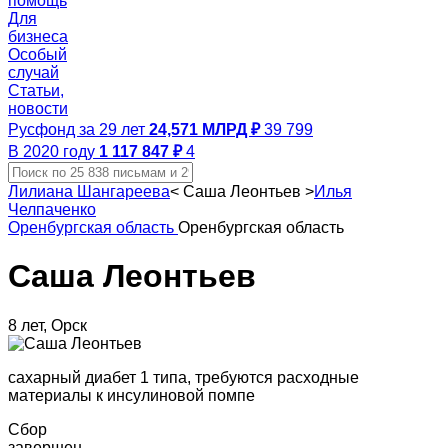
помощь
Для
бизнеса
Особый
случай
Статьи,
новости
Русфонд за 29 лет
24,571 МЛРД ₽
39 799
В 2020 году
1 117 847 ₽
4
Лилиана Шангареева
<
Саша Леонтьев
>
Илья
Челпаченко
Оренбургская область
Оренбургская область
Саша Леонтьев
8 лет, Орск
сахарный диабет 1 типа, требуются расходные
материалы к инсулиновой помпе
Сбор
завершен