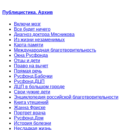
Публицистика. Архив
Включи мозг
Все будет ничего
Диагноз доктора Мясникова
Из жизни незаменимых
Карта памяти
Международная благотворительность
Окна Русфонда
Отцы и дети
Право на вычет
Прямая речь
Русфонд.Бабочки
Русфонд.ДЦП
ДЦП в большом городе
Свои чужие дети
Энциклопедия российской благотворительности
Книга утешений
Жанна Фриске
Портрет врача
Русфонд.Дом
История болезни
Несладкая жизнь