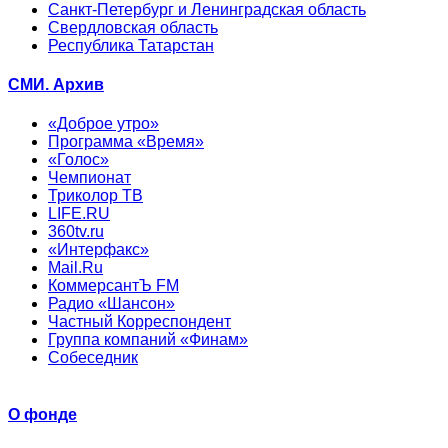
Санкт-Петербург и Ленинградская область
Свердловская область
Республика Татарстан
СМИ. Архив
«Доброе утро»
Программа «Время»
«Голос»
Чемпионат
Триколор ТВ
LIFE.RU
360tv.ru
«Интерфакс»
Mail.Ru
КоммерсантЪ FM
Радио «Шансон»
Частный Корреспондент
Группа компаний «Финам»
Собеседник
О фонде