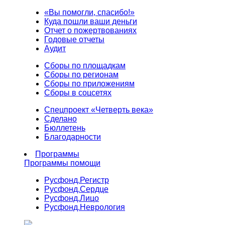
«Вы помогли, спасибо!»
Куда пошли ваши деньги
Отчет о пожертвованиях
Годовые отчеты
Аудит
Сборы по площадкам
Сборы по регионам
Сборы по приложениям
Сборы в соцсетях
Спецпроект «Четверть века»
Сделано
Бюллетень
Благодарности
Программы
Программы помощи
Русфонд.
Регистр
Русфонд.
Сердце
Русфонд.
Лицо
Русфонд.
Неврология