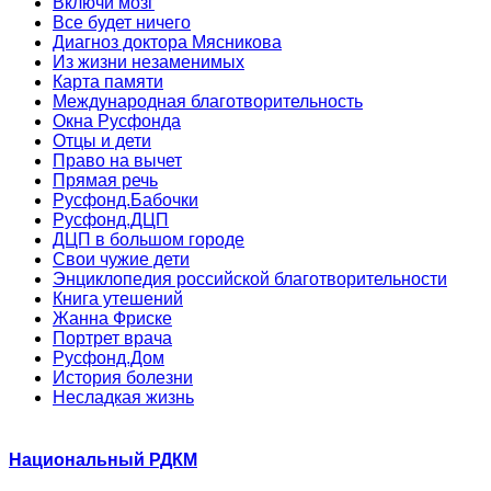
Включи мозг
Все будет ничего
Диагноз доктора Мясникова
Из жизни незаменимых
Карта памяти
Международная благотворительность
Окна Русфонда
Отцы и дети
Право на вычет
Прямая речь
Русфонд.Бабочки
Русфонд.ДЦП
ДЦП в большом городе
Свои чужие дети
Энциклопедия российской благотворительности
Книга утешений
Жанна Фриске
Портрет врача
Русфонд.Дом
История болезни
Несладкая жизнь
Национальный РДКМ