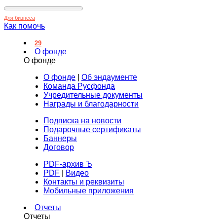
Для бизнеса
Как помочь
29
О фонде
О фонде
О фонде
|
Об эндаументе
Команда Русфонда
Учредительные документы
Награды и благодарности
Подписка на новости
Подарочные сертификаты
Баннеры
Договор
PDF-архив Ъ
PDF
|
Видео
Контакты и реквизиты
Мобильные приложения
Отчеты
Отчеты