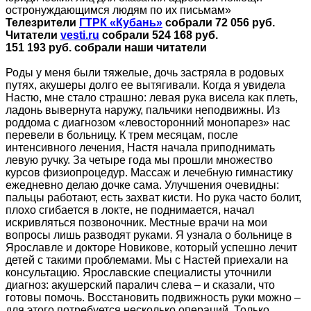
остронуждающимся людям по их письмам»
Телезрители
ГТРК «Кубань»
собрали 72 056 руб.
Читатели
vesti.ru
собрали 524 168 руб.
151 193 руб. собрали наши читатели
Роды у меня были тяжелые, дочь застряла в родовых
путях, акушеры долго ее вытягивали. Когда я увидела
Настю, мне стало страшно: левая рука висела как плеть,
ладонь вывернута наружу, пальчики неподвижны. Из
роддома с диагнозом «левосторонний монопарез» нас
перевели в больницу. К трем месяцам, после
интенсивного лечения, Настя начала приподнимать
левую ручку. За четыре года мы прошли множество
курсов физиопроцедур. Массаж и лечебную гимнастику
ежедневно делаю дочке сама. Улучшения очевидны:
пальцы работают, есть захват кисти. Но рука часто болит,
плохо сгибается в локте, не поднимается, начал
искривляться позвоночник. Местные врачи на мои
вопросы лишь разводят руками. Я узнала о больнице в
Ярославле и докторе Новикове, который успешно лечит
детей с такими проблемами. Мы с Настей приехали на
консультацию. Ярославские специалисты уточнили
диагноз: акушерский паралич слева – и сказали, что
готовы помочь. Восстановить подвижность руки можно –
для этого потребуется несколько операций. Только