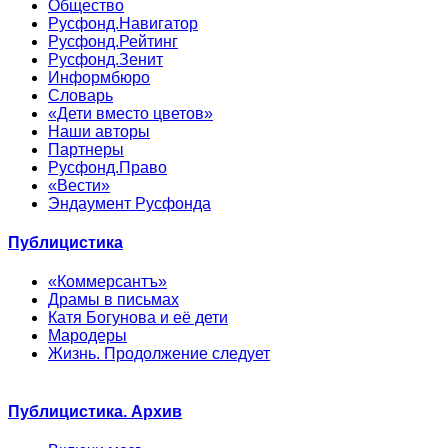
Общество
Русфонд.Навигатор
Русфонд.Рейтинг
Русфонд.Зенит
Информбюро
Словарь
«Дети вместо цветов»
Наши авторы
Партнеры
Русфонд.Право
«Вести»
Эндаумент Русфонда
Публицистика
«Коммерсантъ»
Драмы в письмах
Катя Богунова и её дети
Мародеры
Жизнь. Продолжение следует
Публицистика. Архив