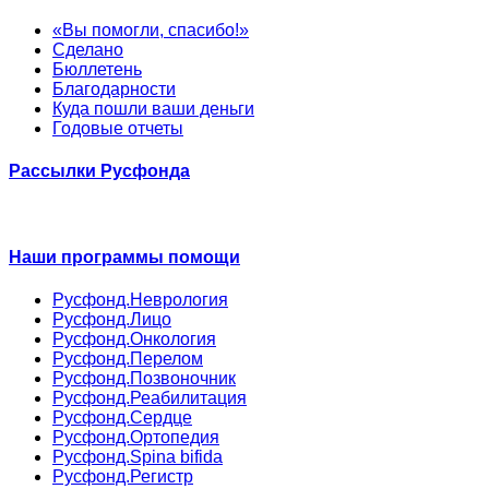
«Вы помогли, спасибо!»
Сделано
Бюллетень
Благодарности
Куда пошли ваши деньги
Годовые отчеты
Рассылки Русфонда
Наши программы помощи
Русфонд.Неврология
Русфонд.Лицо
Русфонд.Онкология
Русфонд.Перелом
Русфонд.Позвоночник
Русфонд.Реабилитация
Русфонд.Сердце
Русфонд.Ортопедия
Русфонд.Spina bifida
Русфонд.Регистр