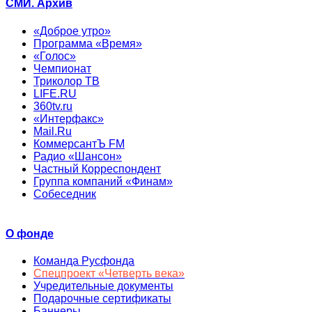
СМИ. Архив
«Доброе утро»
Программа «Время»
«Голос»
Чемпионат
Триколор ТВ
LIFE.RU
360tv.ru
«Интерфакс»
Mail.Ru
КоммерсантЪ FM
Радио «Шансон»
Частный Корреспондент
Группа компаний «Финам»
Собеседник
О фонде
Команда Русфонда
Спецпроект «Четверть века»
Учредительные документы
Подарочные сертификаты
Баннеры