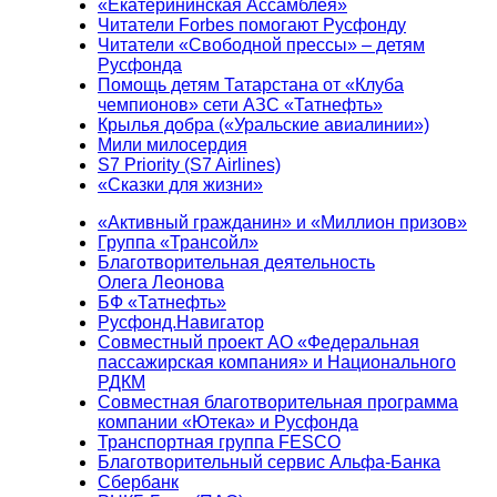
«Екатерининская Ассамблея»
Читатели Forbes помогают Русфонду
Читатели «Свободной прессы» – детям
Русфонда
Помощь детям Татарстана от «Клуба
чемпионов» сети АЗС «Татнефть»
Крылья добра («Уральские авиалинии»)
Мили милосердия
S7 Priority (S7 Airlines)
«Сказки для жизни»
«Активный гражданин» и «Миллион призов»
Группа «Трансойл»
Благотворительная деятельность
Олега Леонова
БФ «Татнефть»
Русфонд.Навигатор
Совместный проект АО «Федеральная
пассажирская компания» и Национального
РДКМ
Совместная благотворительная программа
компании «Ютека» и Русфонда
Транспортная группа FESCO
Благотворительный сервис Альфа-Банка
Сбербанк