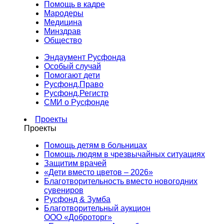
Помощь в кадре
Мародеры
Медицина
Минздрав
Общество
Эндаумент Русфонда
Особый случай
Помогают дети
Русфонд.Право
Русфонд.Регистр
СМИ о Русфонде
Проекты
Проекты
Помощь детям в больницах
Помощь людям в чрезвычайных ситуациях
Защитим врачей
«Дети вместо цветов – 2026»
Благотворительность вместо новогодних
сувениров
Русфонд & Зумба
Благотворительный аукцион
ООО «Доброторг»