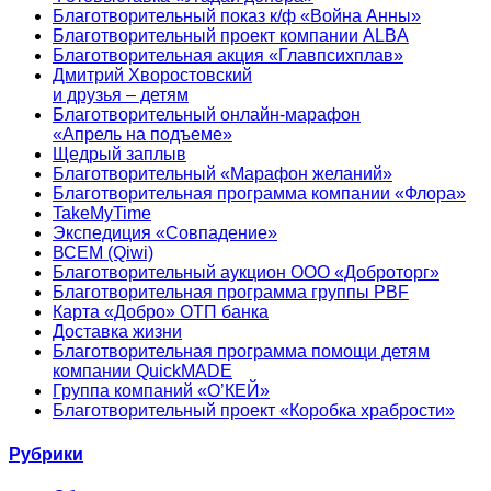
Благотворительный показ к/ф «Война Анны»
Благотворительный проект компании ALBA
Благотворительная акция «Главпсихплав»
Дмитрий Хворостовский
и друзья – детям
Благотворительный онлайн‑марафон
«Апрель на подъеме»
Щедрый заплыв
Благотворительный «Марафон желаний»
Благотворительная программа компании «Флора»
TakeMyTime
Экспедиция «Совпадение»
ВСЕМ (Qiwi)
Благотворительный аукцион ООО «Доброторг»
Благотворительная программа группы PBF
Карта «Добро» ОТП банка
Доставка жизни
Благотворительная программа помощи детям
компании QuickMADE
Группа компаний «О’КЕЙ»
Благотворительный проект «Коробка храбрости»
Рубрики