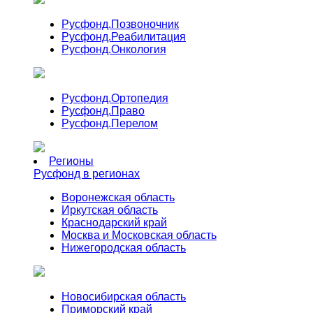
Русфонд.
Позвоночник
Русфонд.
Реабилитация
Русфонд.
Онкология
Русфонд.
Ортопедия
Русфонд.
Право
Русфонд.
Перелом
Регионы
Русфонд в регионах
Воронежская область
Иркутская область
Краснодарский край
Москва и Московская область
Нижегородская область
Новосибирская область
Приморский край