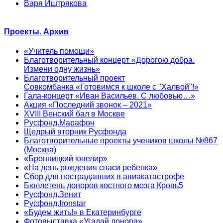
Варя Иштрякова
Проекты. Архив
«Учитель помощи»
Благотворительный концерт «Дорогою добра.
Измени одну жизнь»
Благотворительный проект
Совкомбанка «Готовимся к школе с "Халвой"!»
Гала-концерт «Иван Васильев. С любовью…»
Акция «Последний звонок – 2021»
XVIII Венский бал в Москве
Русфонд.Марафон
Щедрый вторник Русфонда
Благотворительные проекты учеников школы №867
(Москва)
«Бронницкий ювелир»
«На день рождения спаси ребенка»
Сбор для пострадавших в авиакатастрофе
Бюллетень доноров костного мозга Кровь5
Русфонд.Зенит
Русфонд.Ironstar
«Будем жить!» в Екатеринбурге
Фотовыставка «Угадай донора»