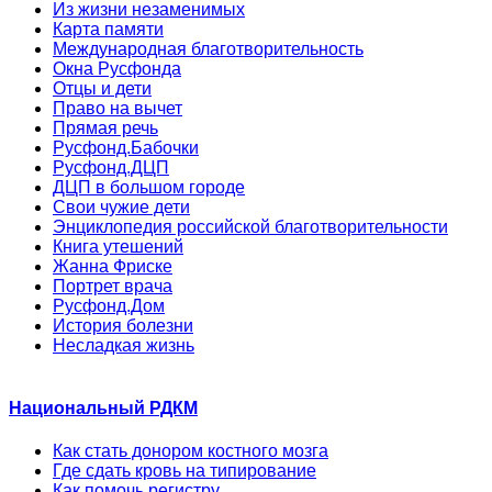
Из жизни незаменимых
Карта памяти
Международная благотворительность
Окна Русфонда
Отцы и дети
Право на вычет
Прямая речь
Русфонд.Бабочки
Русфонд.ДЦП
ДЦП в большом городе
Свои чужие дети
Энциклопедия российской благотворительности
Книга утешений
Жанна Фриске
Портрет врача
Русфонд.Дом
История болезни
Несладкая жизнь
Национальный РДКМ
Как стать донором костного мозга
Где сдать кровь на типирование
Как помочь регистру