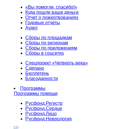
«Вы помогли, спасибо!»
Куда пошли ваши деньги
Отчет о пожертвованиях
Годовые отчеты
Аудит
Сборы по площадкам
Сборы по регионам
Сборы по приложениям
Сборы в соцсетях
Спецпроект «Четверть века»
Сделано
Бюллетень
Благодарности
Программы
Программы помощи
Русфонд.
Регистр
Русфонд.
Сердце
Русфонд.
Лицо
Русфонд.
Неврология