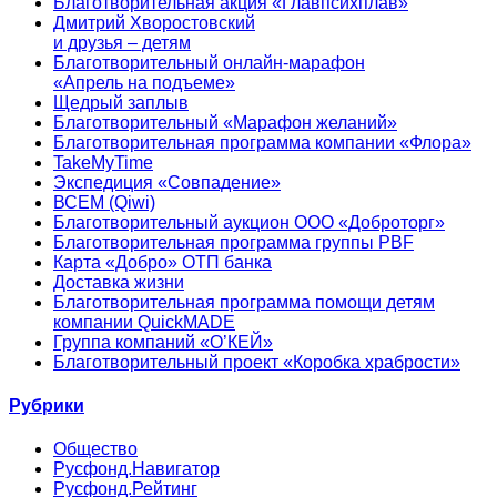
Благотворительная акция «Главпсихплав»
Дмитрий Хворостовский
и друзья – детям
Благотворительный онлайн‑марафон
«Апрель на подъеме»
Щедрый заплыв
Благотворительный «Марафон желаний»
Благотворительная программа компании «Флора»
TakeMyTime
Экспедиция «Совпадение»
ВСЕМ (Qiwi)
Благотворительный аукцион ООО «Доброторг»
Благотворительная программа группы PBF
Карта «Добро» ОТП банка
Доставка жизни
Благотворительная программа помощи детям
компании QuickMADE
Группа компаний «О’КЕЙ»
Благотворительный проект «Коробка храбрости»
Рубрики
Общество
Русфонд.Навигатор
Русфонд.Рейтинг