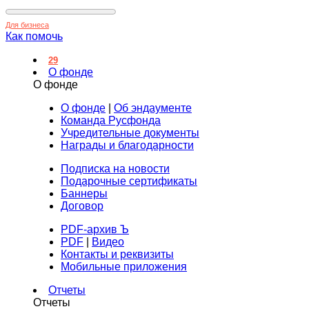
Для бизнеса
Как помочь
29
О фонде
О фонде
О фонде
|
Об эндаументе
Команда Русфонда
Учредительные документы
Награды и благодарности
Подписка на новости
Подарочные сертификаты
Баннеры
Договор
PDF-архив Ъ
PDF
|
Видео
Контакты и реквизиты
Мобильные приложения
Отчеты
Отчеты