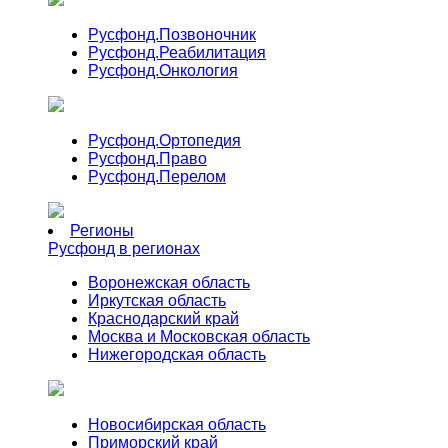
Русфонд.
Позвоночник
Русфонд.
Реабилитация
Русфонд.
Онкология
Русфонд.
Ортопедия
Русфонд.
Право
Русфонд.
Перелом
Регионы
Русфонд в регионах
Воронежская область
Иркутская область
Краснодарский край
Москва и Московская область
Нижегородская область
Новосибирская область
Приморский край