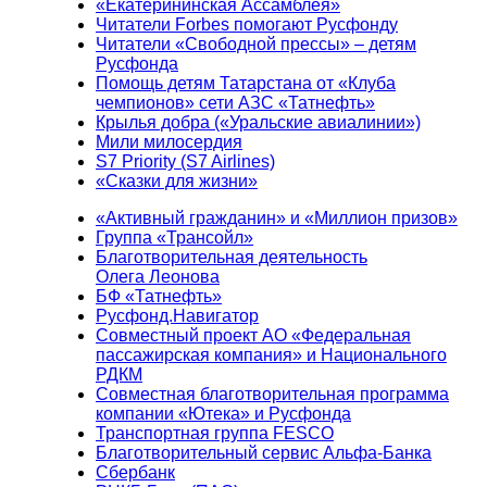
«Екатерининская Ассамблея»
Читатели Forbes помогают Русфонду
Читатели «Свободной прессы» – детям
Русфонда
Помощь детям Татарстана от «Клуба
чемпионов» сети АЗС «Татнефть»
Крылья добра («Уральские авиалинии»)
Мили милосердия
S7 Priority (S7 Airlines)
«Сказки для жизни»
«Активный гражданин» и «Миллион призов»
Группа «Трансойл»
Благотворительная деятельность
Олега Леонова
БФ «Татнефть»
Русфонд.Навигатор
Совместный проект АО «Федеральная
пассажирская компания» и Национального
РДКМ
Совместная благотворительная программа
компании «Ютека» и Русфонда
Транспортная группа FESCO
Благотворительный сервис Альфа-Банка
Сбербанк