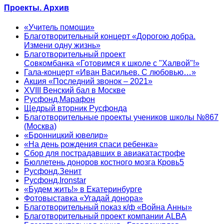
Проекты. Архив
«Учитель помощи»
Благотворительный концерт «Дорогою добра.
Измени одну жизнь»
Благотворительный проект
Совкомбанка «Готовимся к школе с "Халвой"!»
Гала-концерт «Иван Васильев. С любовью…»
Акция «Последний звонок – 2021»
XVIII Венский бал в Москве
Русфонд.Марафон
Щедрый вторник Русфонда
Благотворительные проекты учеников школы №867
(Москва)
«Бронницкий ювелир»
«На день рождения спаси ребенка»
Сбор для пострадавших в авиакатастрофе
Бюллетень доноров костного мозга Кровь5
Русфонд.Зенит
Русфонд.Ironstar
«Будем жить!» в Екатеринбурге
Фотовыставка «Угадай донора»
Благотворительный показ к/ф «Война Анны»
Благотворительный проект компании ALBA