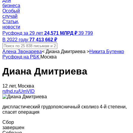
Для
бизнеса
Особый
случай
Статьи,
новости
Русфонд за 29 лет
24,571 МЛРД ₽
39 799
В 2022 году
77 413 662 ₽
Алена Звонарева
<
Диана Дмитриева
>
Никита Бутенко
Русфонд на РБК
Москва
Диана Дмитриева
12 лет, Москва
rsfnd.ru/UmVlD
диспластический грудопоясничный сколиоз 4-й степени,
спасет операция
Сбор
завершен
Собрано