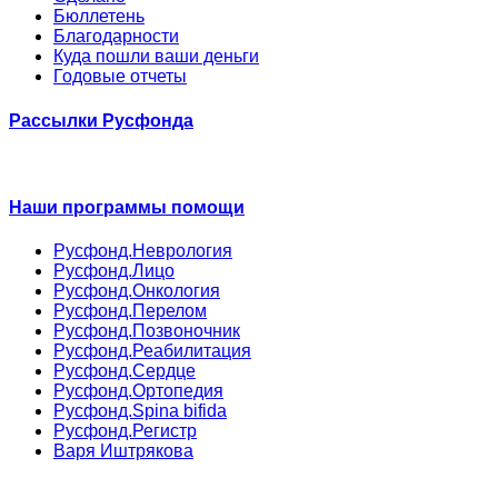
Бюллетень
Благодарности
Куда пошли ваши деньги
Годовые отчеты
Рассылки Русфонда
Наши программы помощи
Русфонд.Неврология
Русфонд.Лицо
Русфонд.Онкология
Русфонд.Перелом
Русфонд.Позвоночник
Русфонд.Реабилитация
Русфонд.Сердце
Русфонд.Ортопедия
Русфонд.Spina bifida
Русфонд.Регистр
Варя Иштрякова