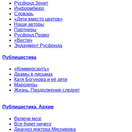
Русфонд.Зенит
Информбюро
Словарь
«Дети вместо цветов»
Наши авторы
Партнеры
Русфонд.Право
«Вести»
Эндаумент Русфонда
Публицистика
«Коммерсантъ»
Драмы в письмах
Катя Богунова и её дети
Мародеры
Жизнь. Продолжение следует
Публицистика. Архив
Включи мозг
Все будет ничего
Диагноз доктора Мясникова