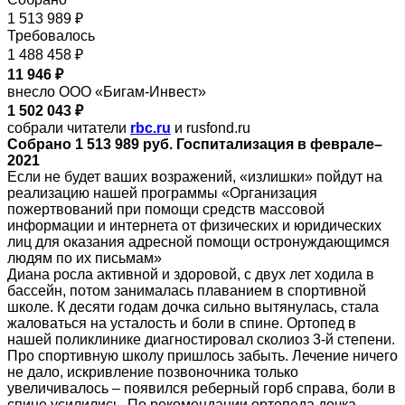
1 513 989 ₽
Требовалось
1 488 458 ₽
11 946 ₽
внесло ООО «Бигам-Инвест»
1 502 043 ₽
собрали читатели
rbc.ru
и rusfond.ru
Собрано 1 513 989 руб. Госпитализация в феврале–
2021
Если не будет ваших возражений, «излишки» пойдут на
реализацию нашей программы «Организация
пожертвований при помощи средств массовой
информации и интернета от физических и юридических
лиц для оказания адресной помощи остронуждающимся
людям по их письмам»
Диана росла активной и здоровой, с двух лет ходила в
бассейн, потом занималась плаванием в спортивной
школе. К десяти годам дочка сильно вытянулась, стала
жаловаться на усталость и боли в спине. Ортопед в
нашей поликлинике диагностировал сколиоз 3-й степени.
Про спортивную школу пришлось забыть. Лечение ничего
не дало, искривление позвоночника только
увеличивалось – появился реберный горб справа, боли в
спине усилились. По рекомендации ортопеда дочка