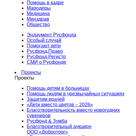
Помощь в кадре
Мародеры
Медицина
Минздрав
Общество
Эндаумент Русфонда
Особый случай
Помогают дети
Русфонд.Право
Русфонд.Регистр
СМИ о Русфонде
Проекты
Проекты
Помощь детям в больницах
Помощь людям в чрезвычайных ситуациях
Защитим врачей
«Дети вместо цветов – 2026»
Благотворительность вместо новогодних
сувениров
Русфонд & Зумба
Благотворительный аукцион
ООО «Доброторг»