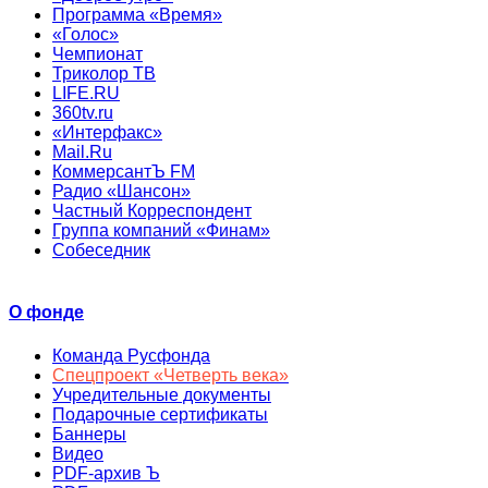
Программа «Время»
«Голос»
Чемпионат
Триколор ТВ
LIFE.RU
360tv.ru
«Интерфакс»
Mail.Ru
КоммерсантЪ FM
Радио «Шансон»
Частный Корреспондент
Группа компаний «Финам»
Собеседник
О фонде
Команда Русфонда
Спецпроект «Четверть века»
Учредительные документы
Подарочные сертификаты
Баннеры
Видео
PDF-архив Ъ