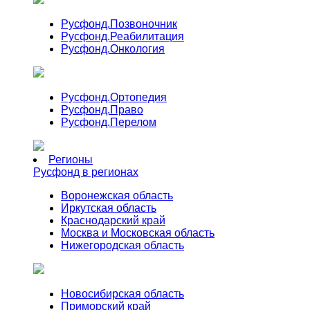
Русфонд.
Позвоночник
Русфонд.
Реабилитация
Русфонд.
Онкология
Русфонд.
Ортопедия
Русфонд.
Право
Русфонд.
Перелом
Регионы
Русфонд в регионах
Воронежская область
Иркутская область
Краснодарский край
Москва и Московская область
Нижегородская область
Новосибирская область
Приморский край