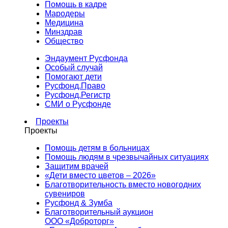
Помощь в кадре
Мародеры
Медицина
Минздрав
Общество
Эндаумент Русфонда
Особый случай
Помогают дети
Русфонд.Право
Русфонд.Регистр
СМИ о Русфонде
Проекты
Проекты
Помощь детям в больницах
Помощь людям в чрезвычайных ситуациях
Защитим врачей
«Дети вместо цветов – 2026»
Благотворительность вместо новогодних
сувениров
Русфонд & Зумба
Благотворительный аукцион
ООО «Доброторг»