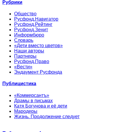
Рубрики
Общество
Русфонд.Навигатор
Русфонд.Рейтинг
Русфонд.Зенит
Информбюро
Словарь
«Дети вместо цветов»
Наши авторы
Партнеры
Русфонд.Право
«Вести»
Эндаумент Русфонда
Публицистика
«Коммерсантъ»
Драмы в письмах
Катя Богунова и её дети
Мародеры
Жизнь. Продолжение следует