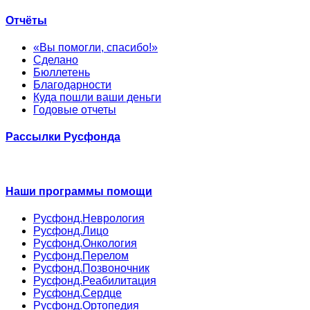
Отчёты
«Вы помогли, спасибо!»
Сделано
Бюллетень
Благодарности
Куда пошли ваши деньги
Годовые отчеты
Рассылки Русфонда
Наши программы помощи
Русфонд.Неврология
Русфонд.Лицо
Русфонд.Онкология
Русфонд.Перелом
Русфонд.Позвоночник
Русфонд.Реабилитация
Русфонд.Сердце
Русфонд.Ортопедия