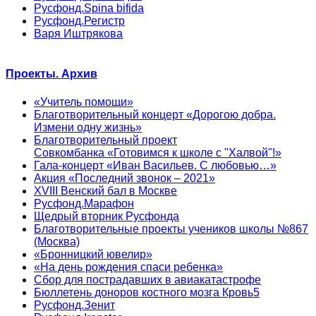
Русфонд.Spina bifida
Русфонд.Регистр
Варя Иштрякова
Проекты. Архив
«Учитель помощи»
Благотворительный концерт «Дорогою добра.
Измени одну жизнь»
Благотворительный проект
Совкомбанка «Готовимся к школе с "Халвой"!»
Гала-концерт «Иван Васильев. С любовью…»
Акция «Последний звонок – 2021»
XVIII Венский бал в Москве
Русфонд.Марафон
Щедрый вторник Русфонда
Благотворительные проекты учеников школы №867
(Москва)
«Бронницкий ювелир»
«На день рождения спаси ребенка»
Сбор для пострадавших в авиакатастрофе
Бюллетень доноров костного мозга Кровь5
Русфонд.Зенит