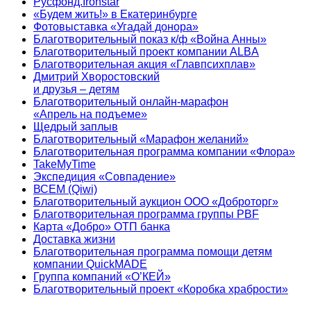
Русфонд.Ironstar
«Будем жить!» в Екатеринбурге
Фотовыставка «Угадай донора»
Благотворительный показ к/ф «Война Анны»
Благотворительный проект компании ALBA
Благотворительная акция «Главпсихплав»
Дмитрий Хворостовский
и друзья – детям
Благотворительный онлайн‑марафон
«Апрель на подъеме»
Щедрый заплыв
Благотворительный «Марафон желаний»
Благотворительная программа компании «Флора»
TakeMyTime
Экспедиция «Совпадение»
ВСЕМ (Qiwi)
Благотворительный аукцион ООО «Доброторг»
Благотворительная программа группы PBF
Карта «Добро» ОТП банка
Доставка жизни
Благотворительная программа помощи детям
компании QuickMADE
Группа компаний «О’КЕЙ»
Благотворительный проект «Коробка храбрости»