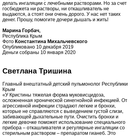
делать ингаляции с лечебными растворами. Но за счет
госбюджета ни растворы, ни откашливатель не
выдаются, а стоят они очень дорого. У нас нет таких
денег. Прошу, помогите дочери дышать и жить!
Марина Горбач,
Республика Крым
Фото
Константина Михальчевского
Опубликовано 10 декабря 2019
Деньги собраны 10 января 2020
Светлана Тришина
Главный внештатный детский пульмонолог Республики
Крым
«У Кристины тяжелая форма муковисцидоза,
осложненная хронической синегнойной инфекцией. От
агрессивной инфекции страдают легкие и бронхи,
которые не справляются с выведением густой слизи,
забивающей дыхательные пути. Очистить бронхи и
легкие девочке поможет использование специального
прибора – откашливателя и регулярные ингаляции со
стерильным раствором – препаратом гианеб. Это