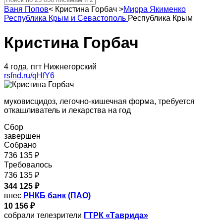
Ваня Попов
<
Кристина Горбач
>
Мирра Якименко
Республика Крым и Севастополь
Республика Крым
Кристина Горбач
4 года, пгт Нижнегорский
rsfnd.ru/qHfY6
муковисцидоз, легочно-кишечная форма, требуется
откашливатель и лекарства на год
Сбор
завершен
Собрано
736 135 ₽
Требовалось
736 135 ₽
344 125 ₽
внес
РНКБ банк (ПАО)
10 156 ₽
собрали телезрители
ГТРК «Таврида»