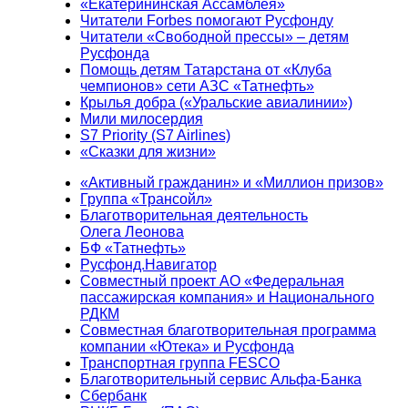
«Екатерининская Ассамблея»
Читатели Forbes помогают Русфонду
Читатели «Свободной прессы» – детям
Русфонда
Помощь детям Татарстана от «Клуба
чемпионов» сети АЗС «Татнефть»
Крылья добра («Уральские авиалинии»)
Мили милосердия
S7 Priority (S7 Airlines)
«Сказки для жизни»
«Активный гражданин» и «Миллион призов»
Группа «Трансойл»
Благотворительная деятельность
Олега Леонова
БФ «Татнефть»
Русфонд.Навигатор
Совместный проект АО «Федеральная
пассажирская компания» и Национального
РДКМ
Совместная благотворительная программа
компании «Ютека» и Русфонда
Транспортная группа FESCO
Благотворительный сервис Альфа-Банка
Сбербанк