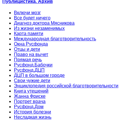
Публицистика. Архив
Включи мозг
Все будет ничего
Диагноз доктора Мясникова
Из жизни незаменимых
Карта памяти
Международная благотворительность
Окна Русфонда
Отцы и дети
Право на вычет
Прямая речь
Русфонд.Бабочки
Русфонд.ДЦП
ДЦП в большом городе
Свои чужие дети
Энциклопедия российской благотворительности
Книга утешений
Жанна Фриске
Портрет врача
Русфонд.Дом
История болезни
Несладкая жизнь