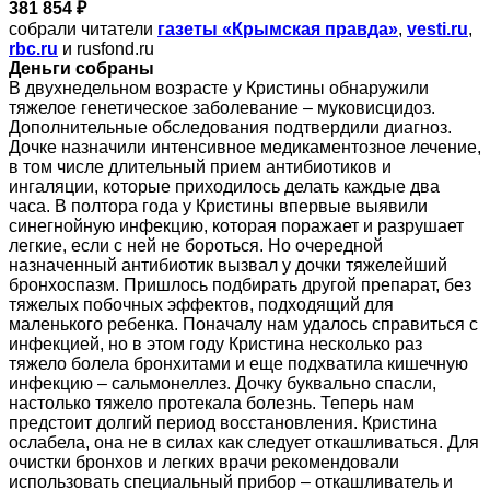
381 854 ₽
собрали читатели
газеты «Крымская правда»
,
vesti.ru
,
rbc.ru
и rusfond.ru
Деньги собраны
В двухнедельном возрасте у Кристины обнаружили
тяжелое генетическое заболевание – муковисцидоз.
Дополнительные обследования подтвердили диагноз.
Дочке назначили интенсивное медикаментозное лечение,
в том числе длительный прием антибиотиков и
ингаляции, которые приходилось делать каждые два
часа. В полтора года у Кристины впервые выявили
синегнойную инфекцию, которая поражает и разрушает
легкие, если с ней не бороться. Но очередной
назначенный антибиотик вызвал у дочки тяжелейший
бронхоспазм. Пришлось подбирать другой препарат, без
тяжелых побочных эффектов, подходящий для
маленького ребенка. Поначалу нам удалось справиться с
инфекцией, но в этом году Кристина несколько раз
тяжело болела бронхитами и еще подхватила кишечную
инфекцию – сальмонеллез. Дочку буквально спасли,
настолько тяжело протекала болезнь. Теперь нам
предстоит долгий период восстановления. Кристина
ослабела, она не в силах как следует откашливаться. Для
очистки бронхов и легких врачи рекомендовали
использовать специальный прибор – откашливатель и