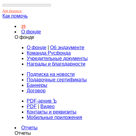
Для бизнеса
Как помочь
29
О фонде
О фонде
О фонде
|
Об эндаументе
Команда Русфонда
Учредительные документы
Награды и благодарности
Подписка на новости
Подарочные сертификаты
Баннеры
Договор
PDF-архив Ъ
PDF
|
Видео
Контакты и реквизиты
Мобильные приложения
Отчеты
Отчеты