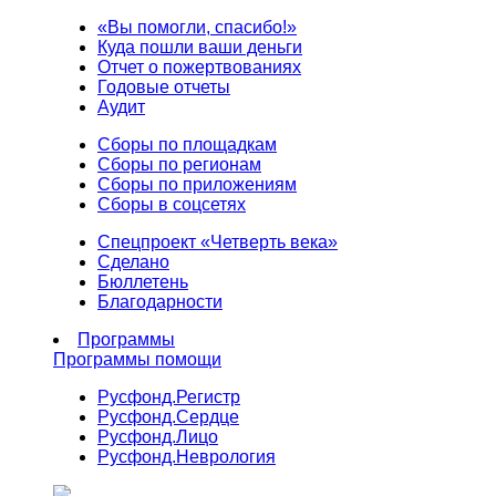
«Вы помогли, спасибо!»
Куда пошли ваши деньги
Отчет о пожертвованиях
Годовые отчеты
Аудит
Сборы по площадкам
Сборы по регионам
Сборы по приложениям
Сборы в соцсетях
Спецпроект «Четверть века»
Сделано
Бюллетень
Благодарности
Программы
Программы помощи
Русфонд.
Регистр
Русфонд.
Сердце
Русфонд.
Лицо
Русфонд.
Неврология