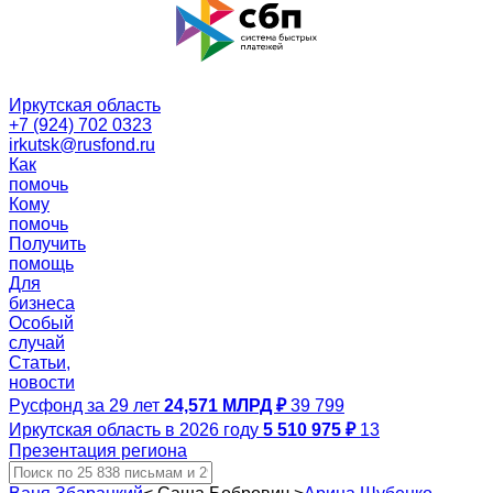
Иркутская область
+7 (924) 702 0323
irkutsk@rusfond.ru
Как
помочь
Кому
помочь
Получить
помощь
Для
бизнеса
Особый
случай
Статьи,
новости
Русфонд за 29 лет
24,571 МЛРД ₽
39 799
Иркутская область в 2026 году
5 510 975 ₽
13
Презентация региона