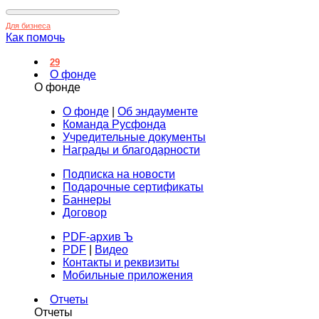
Для бизнеса
Как помочь
29
О фонде
О фонде
О фонде
|
Об эндаументе
Команда Русфонда
Учредительные документы
Награды и благодарности
Подписка на новости
Подарочные сертификаты
Баннеры
Договор
PDF-архив Ъ
PDF
|
Видео
Контакты и реквизиты
Мобильные приложения
Отчеты
Отчеты