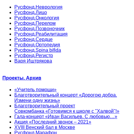
Русфонд.Неврология
Русфонд.Лицо
Русфонд.Онкология
Русфонд.Перелом
Русфонд.Позвоночник
Русфонд.Реабилитация
Русфонд.Сердце
Русфонд.Ортопедия
Русфонд.Spina bifida
Русфонд.Регистр
Варя Иштрякова
Проекты. Архив
«Учитель помощи»
Благотворительный концерт «Дорогою добра.
Измени одну жизнь»
Благотворительный проект
Совкомбанка «Готовимся к школе с "Халвой"!»
Гала-концерт «Иван Васильев. С любовью…»
Акция «Последний звонок – 2021»
XVIII Венский бал в Москве
Русфонд.Марафон