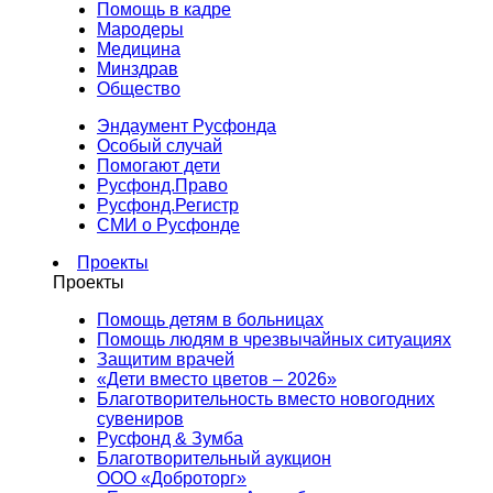
Помощь в кадре
Мародеры
Медицина
Минздрав
Общество
Эндаумент Русфонда
Особый случай
Помогают дети
Русфонд.Право
Русфонд.Регистр
СМИ о Русфонде
Проекты
Проекты
Помощь детям в больницах
Помощь людям в чрезвычайных ситуациях
Защитим врачей
«Дети вместо цветов – 2026»
Благотворительность вместо новогодних
сувениров
Русфонд & Зумба
Благотворительный аукцион
ООО «Доброторг»