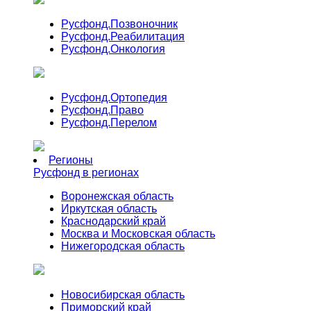
Русфонд.
Позвоночник
Русфонд.
Реабилитация
Русфонд.
Онкология
Русфонд.
Ортопедия
Русфонд.
Право
Русфонд.
Перелом
Регионы
Русфонд в регионах
Воронежская область
Иркутская область
Краснодарский край
Москва и Московская область
Нижегородская область
Новосибирская область
Приморский край