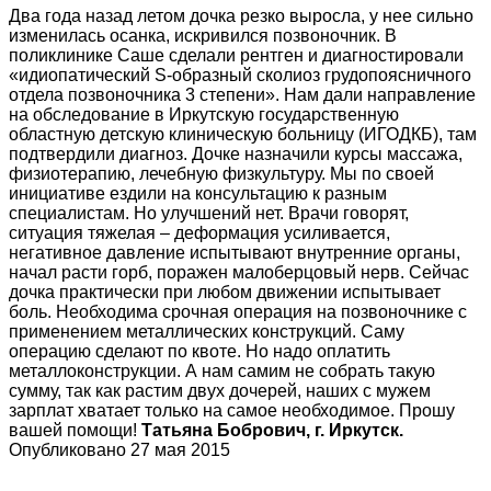
Два года назад летом дочка резко выросла, у нее сильно
изменилась осанка, искривился позвоночник. В
поликлинике Саше сделали рентген и диагностировали
«идиопатический S-образный сколиоз грудопоясничного
отдела позвоночника 3 степени». Нам дали направление
на обследование в Иркутскую государственную
областную детскую клиническую больницу (ИГОДКБ), там
подтвердили диагноз. Дочке назначили курсы массажа,
физиотерапию, лечебную физкультуру. Мы по своей
инициативе ездили на консультацию к разным
специалистам. Но улучшений нет. Врачи говорят,
ситуация тяжелая – деформация усиливается,
негативное давление испытывают внутренние органы,
начал расти горб, поражен малоберцовый нерв. Сейчас
дочка практически при любом движении испытывает
боль. Необходима срочная операция на позвоночнике с
применением металлических конструкций. Саму
операцию сделают по квоте. Но надо оплатить
металлоконструкции. А нам самим не собрать такую
сумму, так как растим двух дочерей, наших с мужем
зарплат хватает только на самое необходимое. Прошу
вашей помощи!
Татьяна Бобрович, г. Иркутск.
Опубликовано 27 мая 2015