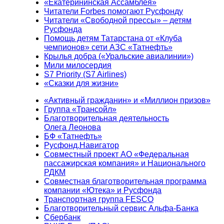
«Екатерининская Ассамблея»
Читатели Forbes помогают Русфонду
Читатели «Свободной прессы» – детям
Русфонда
Помощь детям Татарстана от «Клуба
чемпионов» сети АЗС «Татнефть»
Крылья добра («Уральские авиалинии»)
Мили милосердия
S7 Priority (S7 Airlines)
«Сказки для жизни»
«Активный гражданин» и «Миллион призов»
Группа «Трансойл»
Благотворительная деятельность
Олега Леонова
БФ «Татнефть»
Русфонд.Навигатор
Совместный проект АО «Федеральная
пассажирская компания» и Национального
РДКМ
Совместная благотворительная программа
компании «Ютека» и Русфонда
Транспортная группа FESCO
Благотворительный сервис Альфа-Банка
Сбербанк