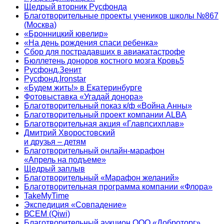
Щедрый вторник Русфонда
Благотворительные проекты учеников школы №867
(Москва)
«Бронницкий ювелир»
«На день рождения спаси ребенка»
Сбор для пострадавших в авиакатастрофе
Бюллетень доноров костного мозга Кровь5
Русфонд.Зенит
Русфонд.Ironstar
«Будем жить!» в Екатеринбурге
Фотовыставка «Угадай донора»
Благотворительный показ к/ф «Война Анны»
Благотворительный проект компании ALBA
Благотворительная акция «Главпсихплав»
Дмитрий Хворостовский
и друзья – детям
Благотворительный онлайн‑марафон
«Апрель на подъеме»
Щедрый заплыв
Благотворительный «Марафон желаний»
Благотворительная программа компании «Флора»
TakeMyTime
Экспедиция «Совпадение»
ВСЕМ (Qiwi)
Благотворительный аукцион ООО «Доброторг»