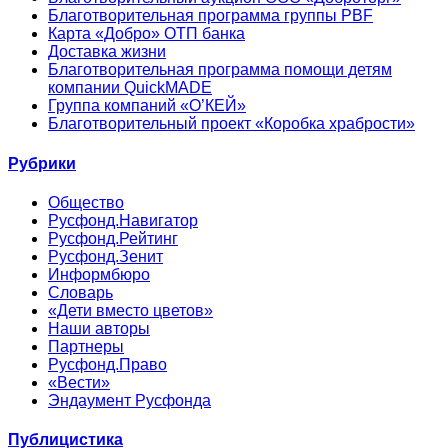
Благотворительная программа группы PBF
Карта «Добро» ОТП банка
Доставка жизни
Благотворительная программа помощи детям
компании QuickMADE
Группа компаний «О’КЕЙ»
Благотворительный проект «Коробка храбрости»
Рубрики
Общество
Русфонд.Навигатор
Русфонд.Рейтинг
Русфонд.Зенит
Информбюро
Словарь
«Дети вместо цветов»
Наши авторы
Партнеры
Русфонд.Право
«Вести»
Эндаумент Русфонда
Публицистика