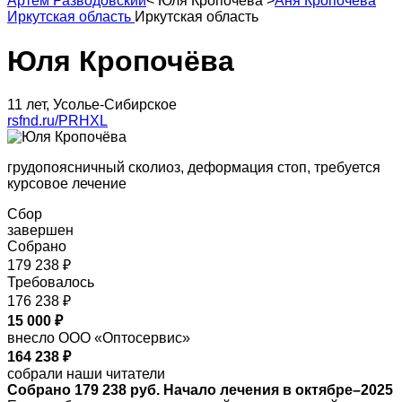
Артем Разводовский
<
Юля Кропочёва
>
Аня Кропочёва
Иркутская область
Иркутская область
Юля Кропочёва
11 лет, Усолье-Сибирское
rsfnd.ru/PRHXL
грудопоясничный сколиоз, деформация стоп, требуется
курсовое лечение
Сбор
завершен
Собрано
179 238 ₽
Требовалось
176 238 ₽
15 000 ₽
внесло ООО «Оптосервис»
164 238 ₽
собрали наши читатели
Собрано 179 238 руб. Начало лечения в октябре–2025