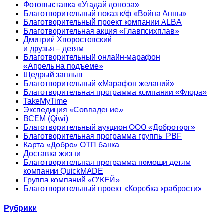
Фотовыставка «Угадай донора»
Благотворительный показ к/ф «Война Анны»
Благотворительный проект компании ALBA
Благотворительная акция «Главпсихплав»
Дмитрий Хворостовский
и друзья – детям
Благотворительный онлайн‑марафон
«Апрель на подъеме»
Щедрый заплыв
Благотворительный «Марафон желаний»
Благотворительная программа компании «Флора»
TakeMyTime
Экспедиция «Совпадение»
ВСЕМ (Qiwi)
Благотворительный аукцион ООО «Доброторг»
Благотворительная программа группы PBF
Карта «Добро» ОТП банка
Доставка жизни
Благотворительная программа помощи детям
компании QuickMADE
Группа компаний «О’КЕЙ»
Благотворительный проект «Коробка храбрости»
Рубрики