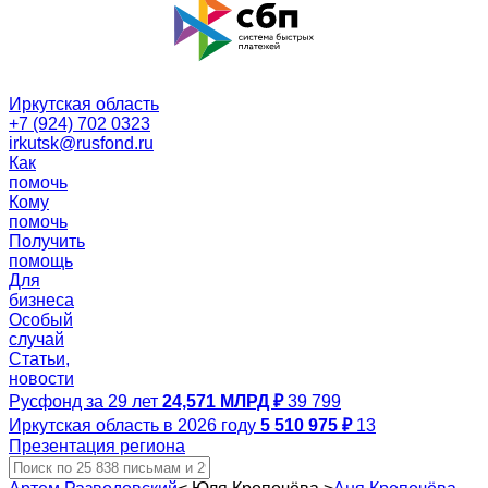
Иркутская область
+7 (924) 702 0323
irkutsk@rusfond.ru
Как
помочь
Кому
помочь
Получить
помощь
Для
бизнеса
Особый
случай
Статьи,
новости
Русфонд за 29 лет
24,571 МЛРД ₽
39 799
Иркутская область в 2026 году
5 510 975 ₽
13
Презентация региона