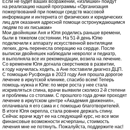
Если не будет ваших возражений, «излишки» пойдут
на реализацию нашей программы «Организация
пожертвований при помощи средств массовой
информации и интернета от физических и юридических
лиц для оказания адресной помощи остронуждающимся
людям по их письмам»
Мои двойняшки Аня и Юля родились раньше времени,
были в тяжелом состоянии. На 51-й день Юлю
подключили к аппарату искусственной вентиляции
легких, дочь перенесла операцию на сердце. После
выписки двойняшек наблюдали невролог и педиатр,
я выполняла все их рекомендации, возила на лечение.
Со временем Юля догнала сверстников в развитии,
к году научилась ходить, а Ане поставили диагноз ДЦП.
С помощью Русфонда в 2023 году Аня прошла дорогое
лечение в иркутской клинике, спасибо всем! Теперь
помощь нужна и Юле: по мере роста у нее стала
искривляться спина, врачи выявили сколиоз 2-й степени
и проблемы со стопами. С прошлого года дочки проходят
лечение в иркутском центре «Академия движения»,
оплачивала я его сама и с помощью благотворителей.
В итоге Юля окрепла, стала ровнее держать спину.
Сейчас врачи ждут ее на следующий курс, но все мои
финансовые возможности исчерпаны, стоимость
лечения мне не потянуть. Пожалуйста, поддержите нас!