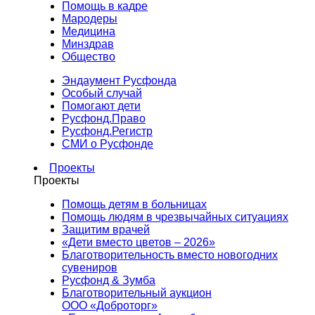
Помощь в кадре
Мародеры
Медицина
Минздрав
Общество
Эндаумент Русфонда
Особый случай
Помогают дети
Русфонд.Право
Русфонд.Регистр
СМИ о Русфонде
Проекты
Проекты
Помощь детям в больницах
Помощь людям в чрезвычайных ситуациях
Защитим врачей
«Дети вместо цветов – 2026»
Благотворительность вместо новогодних
сувениров
Русфонд & Зумба
Благотворительный аукцион
ООО «Доброторг»