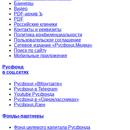
Баннеры
Видео
PDF-архив Ъ
PDF
Российские клиники
Контакты и реквизиты
Политика конфиденциальности
Пользовательское соглашение
Сетевое издание «Русфонд.Медиа»
Поиск по сайту
Мобильные приложения
Русфонд
в соц.сетях
Русфонд «ВКонтакте»
Русфонд в Telegram
Youtube Русфонда
Русфонд в «Одноклассниках»
Русфонд.Дзен
Фонды-партнеры
Фонд целевого капитала Русфонда