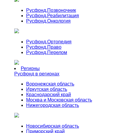
Русфонд.
Позвоночник
Русфонд.
Реабилитация
Русфонд.
Онкология
Русфонд.
Ортопедия
Русфонд.
Право
Русфонд.
Перелом
Регионы
Русфонд в регионах
Воронежская область
Иркутская область
Краснодарский край
Москва и Московская область
Нижегородская область
Новосибирская область
Приморский край