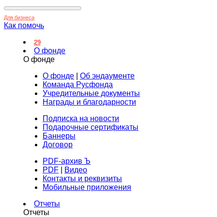
Для бизнеса
Как помочь
29
О фонде
О фонде
О фонде
|
Об эндаументе
Команда Русфонда
Учредительные документы
Награды и благодарности
Подписка на новости
Подарочные сертификаты
Баннеры
Договор
PDF-архив Ъ
PDF
|
Видео
Контакты и реквизиты
Мобильные приложения
Отчеты
Отчеты