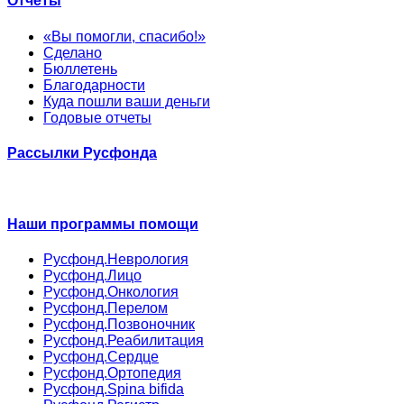
Отчёты
«Вы помогли, спасибо!»
Сделано
Бюллетень
Благодарности
Куда пошли ваши деньги
Годовые отчеты
Рассылки Русфонда
Наши программы помощи
Русфонд.Неврология
Русфонд.Лицо
Русфонд.Онкология
Русфонд.Перелом
Русфонд.Позвоночник
Русфонд.Реабилитация
Русфонд.Сердце
Русфонд.Ортопедия
Русфонд.Spina bifida