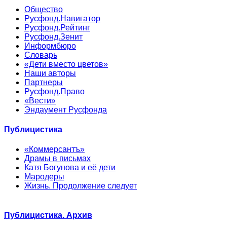
Общество
Русфонд.Навигатор
Русфонд.Рейтинг
Русфонд.Зенит
Информбюро
Словарь
«Дети вместо цветов»
Наши авторы
Партнеры
Русфонд.Право
«Вести»
Эндаумент Русфонда
Публицистика
«Коммерсантъ»
Драмы в письмах
Катя Богунова и её дети
Мародеры
Жизнь. Продолжение следует
Публицистика. Архив