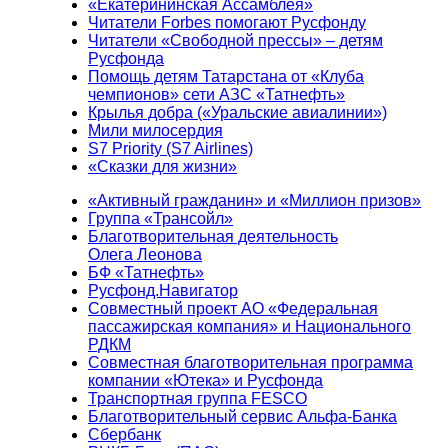
«Екатерининская Ассамблея»
Читатели Forbes помогают Русфонду
Читатели «Свободной прессы» – детям
Русфонда
Помощь детям Татарстана от «Клуба
чемпионов» сети АЗС «Татнефть»
Крылья добра («Уральские авиалинии»)
Мили милосердия
S7 Priority (S7 Airlines)
«Сказки для жизни»
«Активный гражданин» и «Миллион призов»
Группа «Трансойл»
Благотворительная деятельность
Олега Леонова
БФ «Татнефть»
Русфонд.Навигатор
Совместный проект АО «Федеральная
пассажирская компания» и Национального
РДКМ
Совместная благотворительная программа
компании «Ютека» и Русфонда
Транспортная группа FESCO
Благотворительный сервис Альфа-Банка
Сбербанк