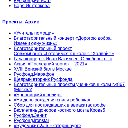
Русфонд.Регистр
Варя Иштрякова
Проекты. Архив
«Учитель помощи»
Благотворительный концерт «Дорогою добра.
Измени одну жизнь»
Благотворительный проект
Совкомбанка «Готовимся к школе с "Халвой"!»
Гала-концерт «Иван Васильев. С любовью…»
Акция «Последний звонок – 2021»
XVIII Венский бал в Москве
Русфонд.Марафон
Щедрый вторник Русфонда
Благотворительные проекты учеников школы №867
(Москва)
«Бронницкий ювелир»
«На день рождения спаси ребенка»
Сбор для пострадавших в авиакатастрофе
Бюллетень доноров костного мозга Кровь5
Русфонд.Зенит
Русфонд.Ironstar
«Будем жить!» в Екатеринбурге