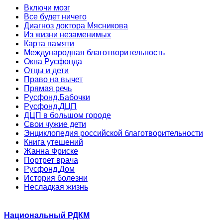
Включи мозг
Все будет ничего
Диагноз доктора Мясникова
Из жизни незаменимых
Карта памяти
Международная благотворительность
Окна Русфонда
Отцы и дети
Право на вычет
Прямая речь
Русфонд.Бабочки
Русфонд.ДЦП
ДЦП в большом городе
Свои чужие дети
Энциклопедия российской благотворительности
Книга утешений
Жанна Фриске
Портрет врача
Русфонд.Дом
История болезни
Несладкая жизнь
Национальный РДКМ