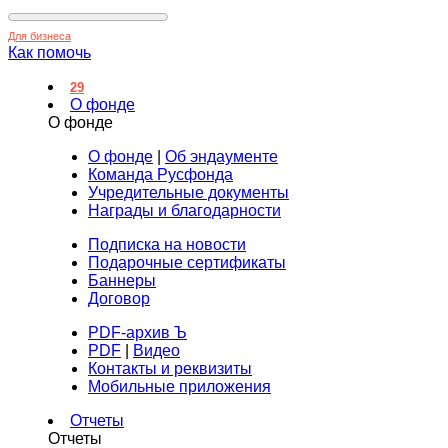
Для бизнеса
Как помочь
29
О фонде
О фонде
О фонде
|
Об эндаументе
Команда Русфонда
Учредительные документы
Награды и благодарности
Подписка на новости
Подарочные сертификаты
Баннеры
Договор
PDF-архив Ъ
PDF
|
Видео
Контакты и реквизиты
Мобильные приложения
Отчеты
Отчеты