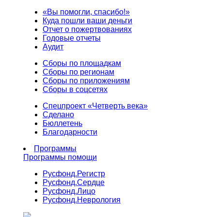
«Вы помогли, спасибо!»
Куда пошли ваши деньги
Отчет о пожертвованиях
Годовые отчеты
Аудит
Сборы по площадкам
Сборы по регионам
Сборы по приложениям
Сборы в соцсетях
Спецпроект «Четверть века»
Сделано
Бюллетень
Благодарности
Программы
Программы помощи
Русфонд.
Регистр
Русфонд.
Сердце
Русфонд.
Лицо
Русфонд.
Неврология