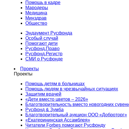
Помощь в кадре
Мародеры
Медицина
Минздрав
Общество
Эндаумент Русфонда
Особый случай
Помогают дети
Русфонд.Право
Русфонд.Регистр
СМИ о Русфонде
Проекты
Проекты
Помощь детям в больницах
Помощь людям в чрезвычайных ситуациях
Защитим врачей
«Дети вместо цветов – 2026»
Благотворительность вместо новогодних сувен
Русфонд & Зумба
Благотворительный аукцион ООО «Доброторг»
«Екатерининская Ассамблея»
Читатели Forbes помогают Русфонду