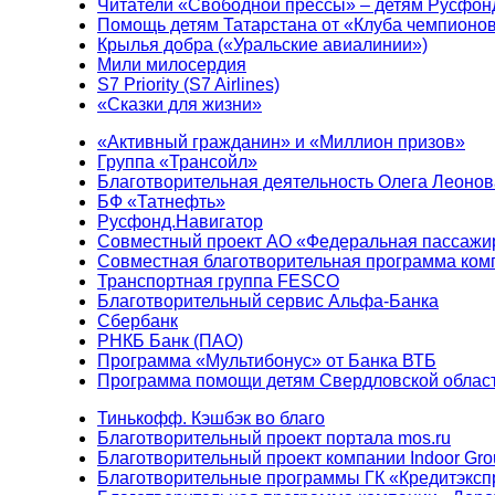
Читатели «Свободной прессы» – детям Русфон
Помощь детям Татарстана от «Клуба чемпионо
Крылья добра («Уральские авиалинии»)
Мили милосердия
S7 Priority (S7 Airlines)
«Сказки для жизни»
«Активный гражданин» и «Миллион призов»
Группа «Трансойл»
Благотворительная деятельность Олега Леонов
БФ «Татнефть»
Русфонд.Навигатор
Совместный проект АО «Федеральная пассажи
Совместная благотворительная программа ком
Транспортная группа FESCO
Благотворительный сервис Альфа-Банка
Сбербанк
РНКБ Банк (ПАО)
Программа «Мультибонус» от Банка ВТБ
Программа помощи детям Свердловской област
Тинькофф. Кэшбэк во благо
Благотворительный проект портала mos.ru
Благотворительный проект компании Indoor Gro
Благотворительные программы ГК «Кредитэксп