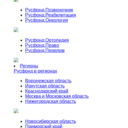
Русфонд.
Позвоночник
Русфонд.
Реабилитация
Русфонд.
Онкология
Русфонд.
Ортопедия
Русфонд.
Право
Русфонд.
Перелом
Регионы
Русфонд в регионах
Воронежская область
Иркутская область
Краснодарский край
Москва и Московская область
Нижегородская область
Новосибирская область
Приморский край