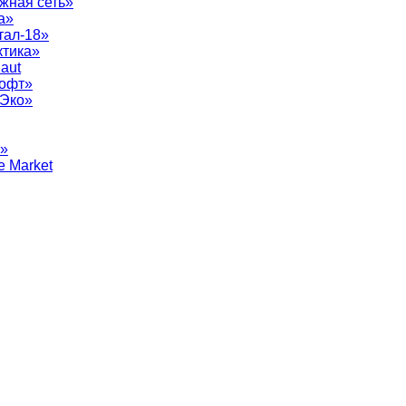
жная сеть»
а»
тал-18»
ктика»
aut
софт»
рЭко»
т»
e Market