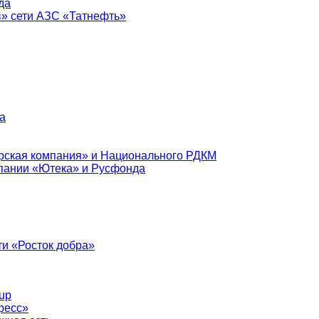
да
в» сети АЗС «Татнефть»
а
рская компания» и Национального РДКМ
пании «Ютека» и Русфонда
и «Росток добра»
up
ресс»